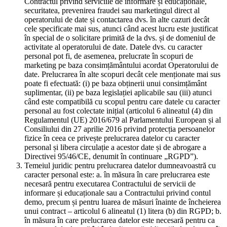
Contractul privind serviciile de informare și educaționale,
securitatea, prevenirea fraudei sau marketingul direct al
operatorului de date și contactarea dvs. în alte cazuri decât
cele specificate mai sus, atunci când acest lucru este justificat
în special de o solicitare primită de la dvs. și de domeniul de
activitate al operatorului de date. Datele dvs. cu caracter
personal pot fi, de asemenea, prelucrate în scopuri de
marketing pe baza consimțământului acordat Operatorului de
date. Prelucrarea în alte scopuri decât cele menționate mai sus
poate fi efectuată: (i) pe baza obținerii unui consimțământ
suplimentar, (ii) pe baza legislației aplicabile sau (iii) atunci
când este compatibilă cu scopul pentru care datele cu caracter
personal au fost colectate inițial (articolul 6 alineatul (4) din
Regulamentul (UE) 2016/679 al Parlamentului European și al
Consiliului din 27 aprilie 2016 privind protecția persoanelor
fizice în ceea ce privește prelucrarea datelor cu caracter
personal și libera circulație a acestor date și de abrogare a
Directivei 95/46/CE, denumit în continuare „RGPD”).
Temeiul juridic pentru prelucrarea datelor dumneavoastră cu
caracter personal este: a. în măsura în care prelucrarea este
necesară pentru executarea Contractului de servicii de
informare și educaționale sau a Contractului privind contul
demo, precum și pentru luarea de măsuri înainte de încheierea
unui contract – articolul 6 alineatul (1) litera (b) din RGPD; b.
în măsura în care prelucrarea datelor este necesară pentru ca