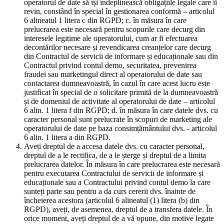
operatorul de date să își îndeplinească obligațiile legale care îi
revin, constând în special în gestionarea conformă – articolul
6 alineatul 1 litera c din RGPD; c. în măsura în care
prelucrarea este necesară pentru scopurile care decurg din
interesele legitime ale operatorului, cum ar fi efectuarea
decontărilor necesare și revendicarea creanțelor care decurg
din Contractul de servicii de informare și educaționale sau din
Contractul privind contul demo, securitatea, prevenirea
fraudei sau marketingul direct al operatorului de date sau
contactarea dumneavoastră, în cazul în care acest lucru este
justificat în special de o solicitare primită de la dumneavoastră
și de domeniul de activitate al operatorului de date – articolul
6 alin. 1 litera f din RGPD; d. în măsura în care datele dvs. cu
caracter personal sunt prelucrate în scopuri de marketing ale
operatorului de date pe baza consimțământului dvs. - articolul
6 alin. 1 litera a din RGPD.
Aveți dreptul de a accesa datele dvs. cu caracter personal,
dreptul de a le rectifica, de a le șterge și dreptul de a limita
prelucrarea datelor. În măsura în care prelucrarea este necesară
pentru executarea Contractului de servicii de informare și
educaționale sau a Contractului privind contul demo la care
sunteți parte sau pentru a da curs cererii dvs. înainte de
încheierea acestora (articolul 6 alineatul (1) litera (b) din
RGPD), aveți, de asemenea, dreptul de a transfera datele. În
orice moment, aveți dreptul de a vă opune, din motive legate