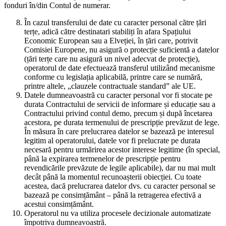
fonduri în/din Contul de numerar.
În cazul transferului de date cu caracter personal către țări
terțe, adică către destinatari stabiliți în afara Spațiului
Economic European sau a Elveției, în țări care, potrivit
Comisiei Europene, nu asigură o protecție suficientă a datelor
(țări terțe care nu asigură un nivel adecvat de protecție),
operatorul de date efectuează transferul utilizând mecanisme
conforme cu legislația aplicabilă, printre care se numără,
printre altele, „clauzele contractuale standard” ale UE.
Datele dumneavoastră cu caracter personal vor fi stocate pe
durata Contractului de servicii de informare și educație sau a
Contractului privind contul demo, precum și după încetarea
acestora, pe durata termenului de prescripție prevăzut de lege.
În măsura în care prelucrarea datelor se bazează pe interesul
legitim al operatorului, datele vor fi prelucrate pe durata
necesară pentru urmărirea acestor interese legitime (în special,
până la expirarea termenelor de prescripție pentru
revendicările prevăzute de legile aplicabile), dar nu mai mult
decât până la momentul recunoașterii obiecției. Cu toate
acestea, dacă prelucrarea datelor dvs. cu caracter personal se
bazează pe consimțământ – până la retragerea efectivă a
acestui consimțământ.
Operatorul nu va utiliza procesele decizionale automatizate
împotriva dumneavoastră.