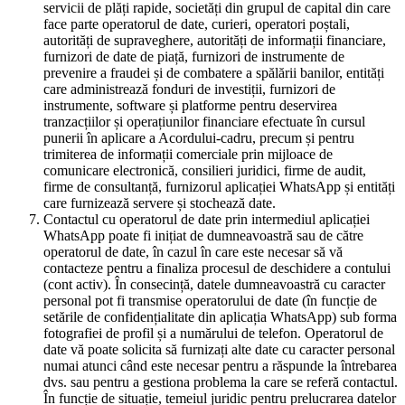
servicii de plăți rapide, societăți din grupul de capital din care
face parte operatorul de date, curieri, operatori poștali,
autorități de supraveghere, autorități de informații financiare,
furnizori de date de piață, furnizori de instrumente de
prevenire a fraudei și de combatere a spălării banilor, entități
care administrează fonduri de investiții, furnizori de
instrumente, software și platforme pentru deservirea
tranzacțiilor și operațiunilor financiare efectuate în cursul
punerii în aplicare a Acordului-cadru, precum și pentru
trimiterea de informații comerciale prin mijloace de
comunicare electronică, consilieri juridici, firme de audit,
firme de consultanță, furnizorul aplicației WhatsApp și entități
care furnizează servere și stochează date.
Contactul cu operatorul de date prin intermediul aplicației
WhatsApp poate fi inițiat de dumneavoastră sau de către
operatorul de date, în cazul în care este necesar să vă
contacteze pentru a finaliza procesul de deschidere a contului
(cont activ). În consecință, datele dumneavoastră cu caracter
personal pot fi transmise operatorului de date (în funcție de
setările de confidențialitate din aplicația WhatsApp) sub forma
fotografiei de profil și a numărului de telefon. Operatorul de
date vă poate solicita să furnizați alte date cu caracter personal
numai atunci când este necesar pentru a răspunde la întrebarea
dvs. sau pentru a gestiona problema la care se referă contactul.
În funcție de situație, temeiul juridic pentru prelucrarea datelor