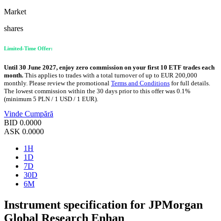
Market
shares
Limited-Time Offer:
Until 30 June 2027, enjoy zero commission on your first 10 ETF trades each
month.
This applies to trades with a total turnover of up to EUR 200,000
monthly. Please review the promotional
Terms and Conditions
for full details.
The lowest commission within the 30 days prior to this offer was 0.1%
(minimum 5 PLN / 1 USD / 1 EUR).
Vinde
Cumpără
BID
0.0000
ASK
0.0000
1H
1D
7D
30D
6M
Instrument specification for JPMorgan
Global Research Enhan