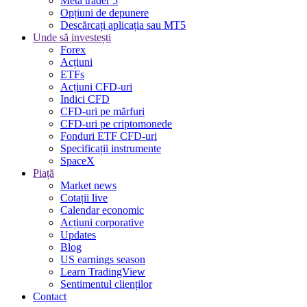
Meta trader 5
Opțiuni de depunere
Descărcați aplicația sau MT5
Unde să investești
Forex
Acțiuni
ETFs
Acțiuni CFD-uri
Indici CFD
CFD-uri pe mărfuri
CFD-uri pe criptomonede
Fonduri ETF CFD-uri
Specificații instrumente
SpaceX
Piață
Market news
Cotații live
Calendar economic
Acțiuni corporative
Updates
Blog
US earnings season
Learn TradingView
Sentimentul clienților
Contact