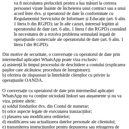
va fi necesitatea prelucrării pentru a lua măsuri la cererea
persoanei vizate înainte de încheierea unui contract sau a unui
acord între dvs. și operatorul de date în conformitate cu
Regulamentul Serviciului de Informare și Educație (art. 6 alin.
1 litera b din RGPD); iar în alte cazuri, interesul legitim al
operatorului de date (art. 6 alin. 1 litera f din RGPD) constând
în necesitatea de a rezolva problema semnalată legată de
operațiunile comerciale ale operatorului de date (art. 6 alin. 1
litera f din RGPD).
Din motive de securitate, o conversație cu operatorul de date prin
intermediul aplicației WhatsApp poate viza exclusiv:
a) asistență în timpul procesului de deschidere a contului (explicarea
pașilor care alcătuiesc procedura de înregistrare);
b) oferirea de răspunsuri la întrebările clienților cu privire la
operațiunile OANDA.
O conversație cu operatorul de date prin intermediul aplicației
WhatsApp nu va conține niciodată linkuri sau atașamente și nu va
viza, printre altele:
a) soldul fondurilor dvs. din Contul de numerar;
b) orice aspecte legate de executarea tranzacțiilor;
c) plasarea sau modificarea ordinelor;
d) modificarea sau actualizarea datelor personale ale clientului;
e) transmiterea instrucțiunilor pentru depunerea sau retragerea de