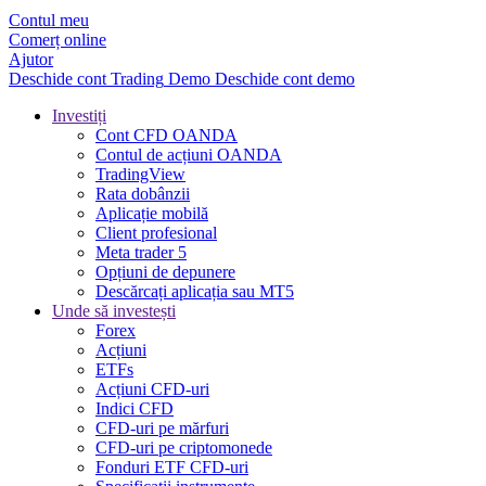
Contul meu
Comerț online
Ajutor
Deschide cont
Trading
Demo
Deschide cont demo
Investiți
Cont CFD OANDA
Contul de acțiuni OANDA
TradingView
Rata dobânzii
Aplicație mobilă
Client profesional
Meta trader 5
Opțiuni de depunere
Descărcați aplicația sau MT5
Unde să investești
Forex
Acțiuni
ETFs
Acțiuni CFD-uri
Indici CFD
CFD-uri pe mărfuri
CFD-uri pe criptomonede
Fonduri ETF CFD-uri