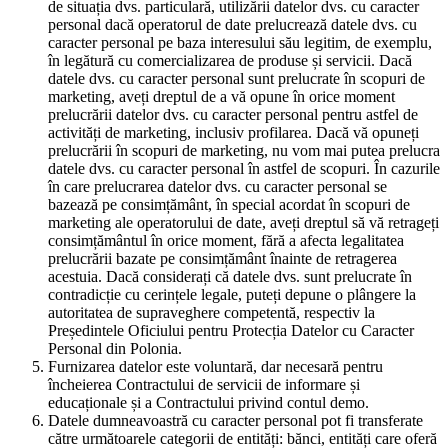
de situația dvs. particulară, utilizării datelor dvs. cu caracter
personal dacă operatorul de date prelucrează datele dvs. cu
caracter personal pe baza interesului său legitim, de exemplu,
în legătură cu comercializarea de produse și servicii. Dacă
datele dvs. cu caracter personal sunt prelucrate în scopuri de
marketing, aveți dreptul de a vă opune în orice moment
prelucrării datelor dvs. cu caracter personal pentru astfel de
activități de marketing, inclusiv profilarea. Dacă vă opuneți
prelucrării în scopuri de marketing, nu vom mai putea prelucra
datele dvs. cu caracter personal în astfel de scopuri. În cazurile
în care prelucrarea datelor dvs. cu caracter personal se
bazează pe consimțământ, în special acordat în scopuri de
marketing ale operatorului de date, aveți dreptul să vă retrageți
consimțământul în orice moment, fără a afecta legalitatea
prelucrării bazate pe consimțământ înainte de retragerea
acestuia. Dacă considerați că datele dvs. sunt prelucrate în
contradicție cu cerințele legale, puteți depune o plângere la
autoritatea de supraveghere competentă, respectiv la
Președintele Oficiului pentru Protecția Datelor cu Caracter
Personal din Polonia.
Furnizarea datelor este voluntară, dar necesară pentru
încheierea Contractului de servicii de informare și
educaționale și a Contractului privind contul demo.
Datele dumneavoastră cu caracter personal pot fi transferate
către următoarele categorii de entități: bănci, entități care oferă