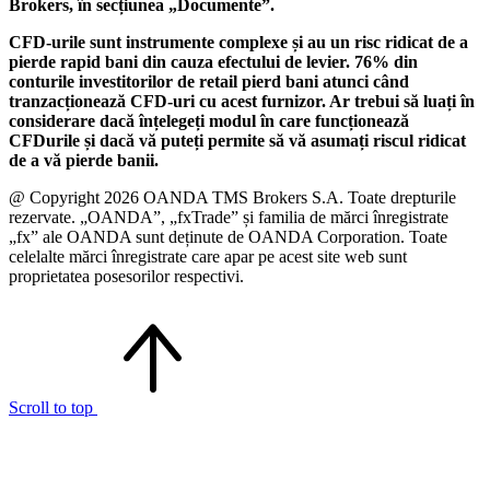
Brokers, în secțiunea „Documente”.
CFD-urile sunt instrumente complexe și au un risc ridicat de a
pierde rapid bani din cauza efectului de levier. 76% din
conturile investitorilor de retail pierd bani atunci când
tranzacționează CFD-uri cu acest furnizor. Ar trebui să luați în
considerare dacă înțelegeți modul în care funcționează
CFDurile și dacă vă puteți permite să vă asumați riscul ridicat
de a vă pierde banii.
@ Copyright 2026 OANDA TMS Brokers S.A. Toate drepturile
rezervate. „OANDA”, „fxTrade” și familia de mărci înregistrate
„fx” ale OANDA sunt deținute de OANDA Corporation. Toate
celelalte mărci înregistrate care apar pe acest site web sunt
proprietatea posesorilor respectivi.
Scroll to top