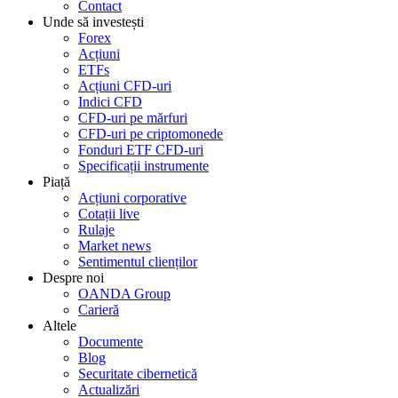
Contact
Unde să investești
Forex
Acțiuni
ETFs
Acțiuni CFD-uri
Indici CFD
CFD-uri pe mărfuri
CFD-uri pe criptomonede
Fonduri ETF CFD-uri
Specificații instrumente
Piață
Acțiuni corporative
Cotații live
Rulaje
Market news
Sentimentul clienților
Despre noi
OANDA Group
Carieră
Altele
Documente
Blog
Securitate cibernetică
Actualizări