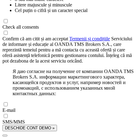
Litere majuscule și minuscule
Cel puțin o cifră și un caracter special
Check all consents
Confirm că am citit și am acceptat
Termenii și condițiile
Serviciului
de informare și educație al OANDA TMS Brokers S.A., care
reprezintă temeiul pentru a mă contacta cu această ofertă și care
oferă asistență telefonică pentru gestionarea contului. Înțeleg că mă
pot dezabona de la acest serviciu oricând.
Я даю согласие на получение от компании OANDA TMS
Brokers S.A. информации маркетингового характера,
касающейся продуктов и услуг, например новостей и
промоакций, с использованием указанных мной
контактных данных:
E-mail
SMS/MMS
DESCHIDE CONT DEMO »