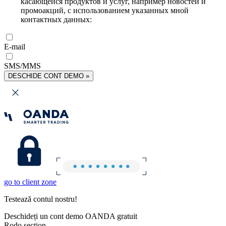
касающейся продуктов и услуг, например новостей и
промоакций, с использованием указанных мной
контактных данных:
E-mail
SMS/MMS
DESCHIDE CONT DEMO »
go to client zone
Testează contul nostru!
Deschideți un cont demo OANDA gratuit
Rodo section