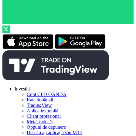
Investiți
Cont CFD OANDA
Rata dobânzii
TradingView
Aplicație mobilă
Client profesional
MetaTrader 5
Opțiuni de depunere
Descărcați aplicația sau MT5