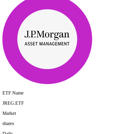
ETF Name
JREG.ETF
Market
shares
Daily