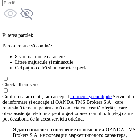
Puterea parolei:
Parola trebuie să conțină:
8 sau mai multe caractere
Litere majuscule și minuscule
Cel puțin o cifră și un caracter special
Check all consents
Confirm că am citit și am acceptat
Termenii și condițiile
Serviciului
de informare și educație al OANDA TMS Brokers S.A., care
reprezintă temeiul pentru a mă contacta cu această ofertă și care
oferă asistență telefonică pentru gestionarea contului. Înțeleg că mă
pot dezabona de la acest serviciu oricând.
Я даю согласие на получение от компании OANDA TMS
Brokers S.A. информации маркетингового характера,