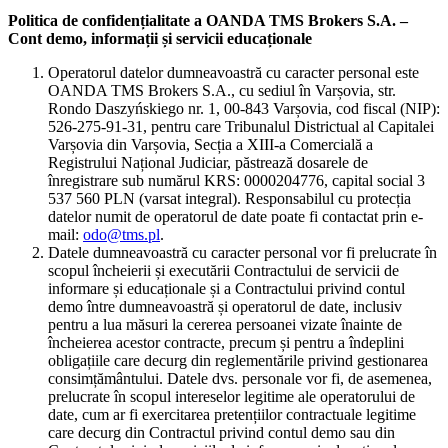
Politica de confidențialitate a OANDA TMS Brokers S.A. –
Cont demo, informații și servicii educaționale
Operatorul datelor dumneavoastră cu caracter personal este
OANDA TMS Brokers S.A., cu sediul în Varșovia, str.
Rondo Daszyńskiego nr. 1, 00-843 Varșovia, cod fiscal (NIP):
526-275-91-31, pentru care Tribunalul Districtual al Capitalei
Varșovia din Varșovia, Secția a XIII-a Comercială a
Registrului Național Judiciar, păstrează dosarele de
înregistrare sub numărul KRS: 0000204776, capital social 3
537 560 PLN (varsat integral). Responsabilul cu protecția
datelor numit de operatorul de date poate fi contactat prin e-
mail:
odo@tms.pl
.
Datele dumneavoastră cu caracter personal vor fi prelucrate în
scopul încheierii și executării Contractului de servicii de
informare și educaționale și a Contractului privind contul
demo între dumneavoastră și operatorul de date, inclusiv
pentru a lua măsuri la cererea persoanei vizate înainte de
încheierea acestor contracte, precum și pentru a îndeplini
obligațiile care decurg din reglementările privind gestionarea
consimțământului. Datele dvs. personale vor fi, de asemenea,
prelucrate în scopul intereselor legitime ale operatorului de
date, cum ar fi exercitarea pretențiilor contractuale legitime
care decurg din Contractul privind contul demo sau din