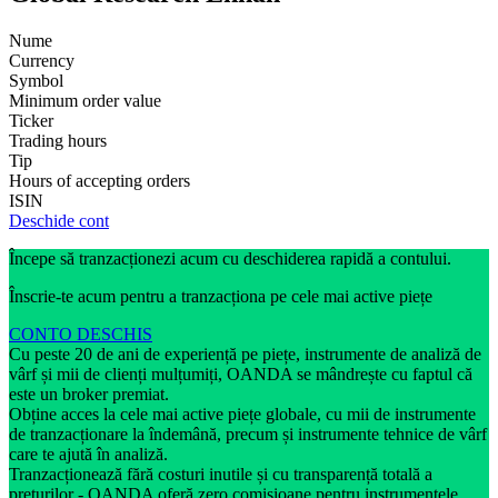
Nume
Currency
Symbol
Minimum order value
Ticker
Trading hours
Tip
Hours of accepting orders
ISIN
Deschide cont
Începe să tranzacționezi acum cu deschiderea rapidă a contului.
Înscrie-te acum pentru a tranzacționa pe cele mai active piețe
CONTO DESCHIS
Cu peste 20 de ani de experiență pe piețe, instrumente de analiză de
vârf și mii de clienți mulțumiți, OANDA se mândrește cu faptul că
este un broker premiat.
Obține acces la cele mai active piețe globale, cu mii de instrumente
de tranzacționare la îndemână, precum și instrumente tehnice de vârf
care te ajută în analiză.
Tranzacționează fără costuri inutile și cu transparență totală a
prețurilor - OANDA oferă zero comisioane pentru instrumentele