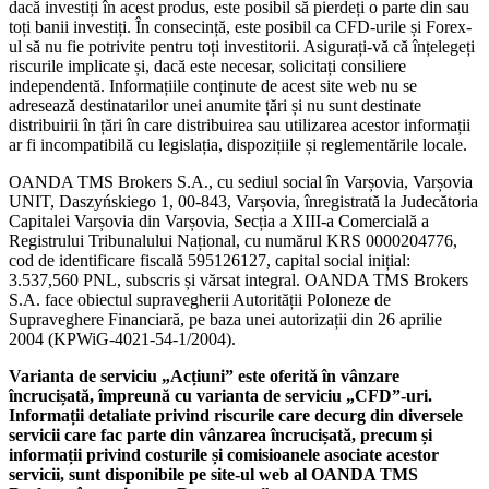
dacă investiți în acest produs, este posibil să pierdeți o parte din sau
toți banii investiți. În consecință, este posibil ca CFD-urile și Forex-
ul să nu fie potrivite pentru toți investitorii. Asigurați-vă că înțelegeți
riscurile implicate și, dacă este necesar, solicitați consiliere
independentă. Informațiile conținute de acest site web nu se
adresează destinatarilor unei anumite țări și nu sunt destinate
distribuirii în țări în care distribuirea sau utilizarea acestor informații
ar fi incompatibilă cu legislația, dispozițiile și reglementările locale.
OANDA TMS Brokers S.A., cu sediul social în Varșovia, Varșovia
UNIT, Daszyńskiego 1, 00-843, Varșovia, înregistrată la Judecătoria
Capitalei Varșovia din Varșovia, Secția a XIII-a Comercială a
Registrului Tribunalului Național, cu numărul KRS 0000204776,
cod de identificare fiscală 595126127, capital social inițial:
3.537,560 PNL, subscris și vărsat integral. OANDA TMS Brokers
S.A. face obiectul supravegherii Autorității Poloneze de
Supraveghere Financiară, pe baza unei autorizații din 26 aprilie
2004 (KPWiG-4021-54-1/2004).
Varianta de serviciu „Acțiuni” este oferită în vânzare
încrucișată, împreună cu varianta de serviciu „CFD”-uri.
Informații detaliate privind riscurile care decurg din diversele
servicii care fac parte din vânzarea încrucișată, precum și
informații privind costurile și comisioanele asociate acestor
servicii, sunt disponibile pe site-ul web al OANDA TMS