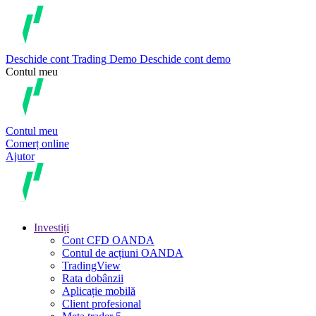
Deschide cont
Trading
Demo
Deschide cont demo
Contul meu
Contul meu
Comerț online
Ajutor
Investiți
Cont CFD OANDA
Contul de acțiuni OANDA
TradingView
Rata dobânzii
Aplicație mobilă
Client profesional