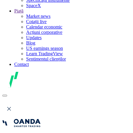
Specificații instrumente
SpaceX
Piață
Market news
Cotații live
Calendar economic
Acțiuni corporative
Updates
Blog
US earnings season
Learn TradingView
Sentimentul clienților
Contact