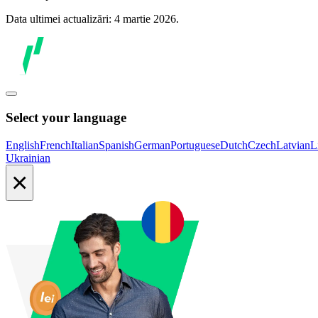
Data ultimei actualizări: 4 martie 2026.
Select your language
English
French
Italian
Spanish
German
Portuguese
Dutch
Czech
Latvian
L
Ukrainian
×