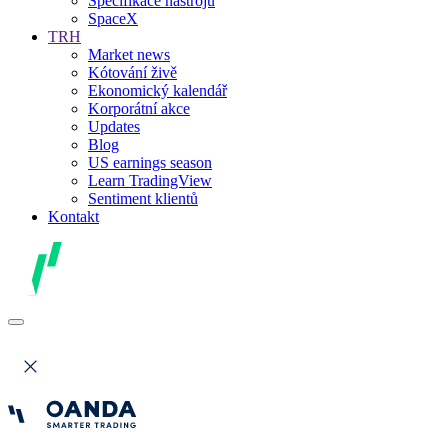
Specifikace nástrojů
SpaceX
TRH
Market news
Kótování živě
Ekonomický kalendář
Korporátní akce
Updates
Blog
US earnings season
Learn TradingView
Sentiment klientů
Kontakt