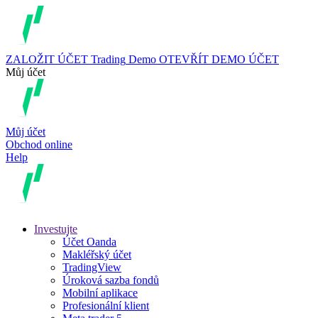
ZALOŽIT ÚČET
Trading
Demo
OTEVŘÍT DEMO ÚČET
Můj účet
Můj účet
Obchod online
Help
Investujte
Účet Oanda
Makléřský účet
TradingView
Úroková sazba fondů
Mobilní aplikace
Profesionální klient