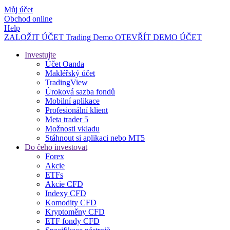
Můj účet
Obchod online
Help
ZALOŽIT ÚČET
Trading
Demo
OTEVŘÍT DEMO ÚČET
Investujte
Účet Oanda
Makléřský účet
TradingView
Úroková sazba fondů
Mobilní aplikace
Profesionální klient
Meta trader 5
Možnosti vkladu
Stáhnout si aplikaci nebo MT5
Do čeho investovat
Forex
Akcie
ETFs
Akcie CFD
Indexy CFD
Komodity CFD
Kryptoměny CFD
ETF fondy CFD