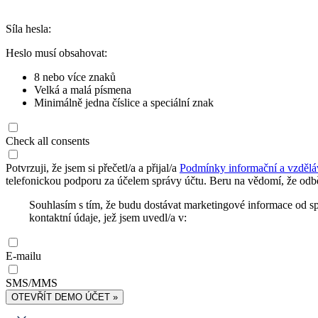
Síla hesla:
Heslo musí obsahovat:
8 nebo více znaků
Velká a malá písmena
Minimálně jedna číslice a speciální znak
Check all consents
Potvrzuji, že jsem si přečetl/a a přijal/a
Podmínky informační a vzdělá
telefonickou podporu za účelem správy účtu. Beru na vědomí, že odbě
Souhlasím s tím, že budu dostávat marketingové informace od s
kontaktní údaje, jež jsem uvedl/a v:
E-mailu
SMS/MMS
OTEVŘÍT DEMO ÚČET »