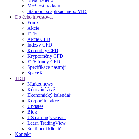
Meta trader 5
Možnosti vkladu
Stáhnout si aplikaci nebo MT5
Do čeho investovat
Forex
Akcie
ETFs
Akcie CFD
Indexy CFD
Komodity CFD
Kryptoměny CFD
ETF fondy CFD
Specifikace nástrojů
SpaceX
TRH
Market news
Kótování živě
Ekonomický kalendář
Korporátní akce
Updates
Blog
US earnings season
Learn TradingView
Sentiment klientů
Kontakt