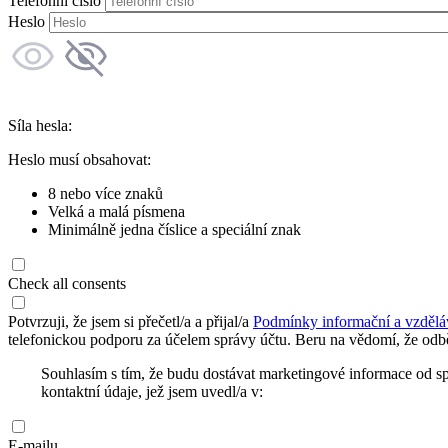
Telefonní číslo
Heslo
Síla hesla:
Heslo musí obsahovat:
8 nebo více znaků
Velká a malá písmena
Minimálně jedna číslice a speciální znak
Check all consents
Potvrzuji, že jsem si přečetl/a a přijal/a
Podmínky informační a vzdělá
telefonickou podporu za účelem správy účtu. Beru na vědomí, že odbě
Souhlasím s tím, že budu dostávat marketingové informace od s
kontaktní údaje, jež jsem uvedl/a v:
E-mailu