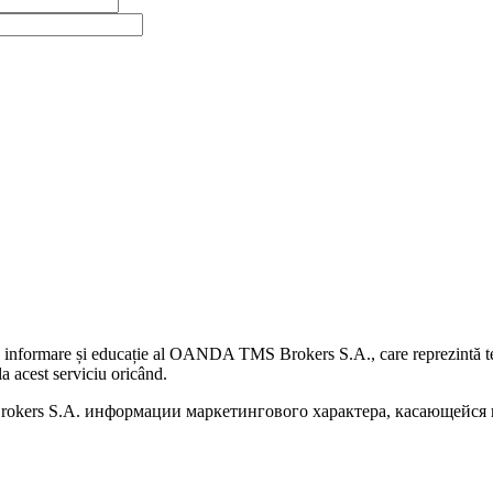
 informare și educație al OANDA TMS Brokers S.A., care reprezintă teme
a acest serviciu oricând.
kers S.A. информации маркетингового характера, касающейся п