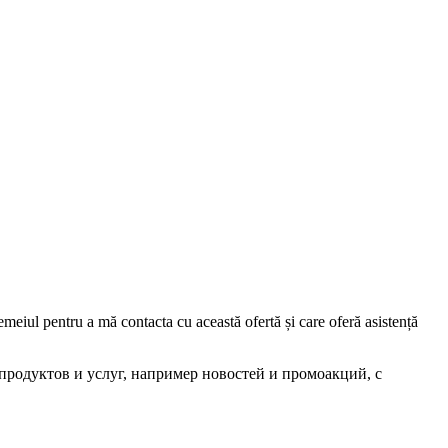
iul pentru a mă contacta cu această ofertă și care oferă asistență
родуктов и услуг, например новостей и промоакций, с