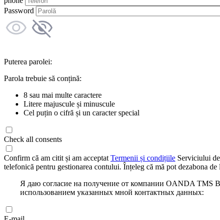
phone
Password
Puterea parolei:
Parola trebuie să conțină:
8 sau mai multe caractere
Litere majuscule și minuscule
Cel puțin o cifră și un caracter special
Check all consents
Confirm că am citit și am acceptat
Termenii și condițiile
Serviciului de
telefonică pentru gestionarea contului. Înțeleg că mă pot dezabona de l
Я даю согласие на получение от компании OANDA TMS Bro
использованием указанных мной контактных данных:
E-mail