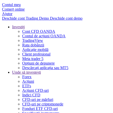
Contul meu
Comerț online
Ajutor
Deschide cont
Trading
Demo
Deschide cont demo
Investiți
Cont CFD OANDA
Contul de acțiuni OANDA
TradingView
Rata dobânzii
Aplicație mobilă
Client profesional
Meta trader 5
Opțiuni de depunere
Descărcați aplicația sau MT5
Unde să investești
Forex
Acțiuni
ETFs
Acțiuni CFD-uri
Indici CFD
CFD-uri pe mărfuri
CFD-uri pe criptomonede
Fonduri ETF CFD-uri