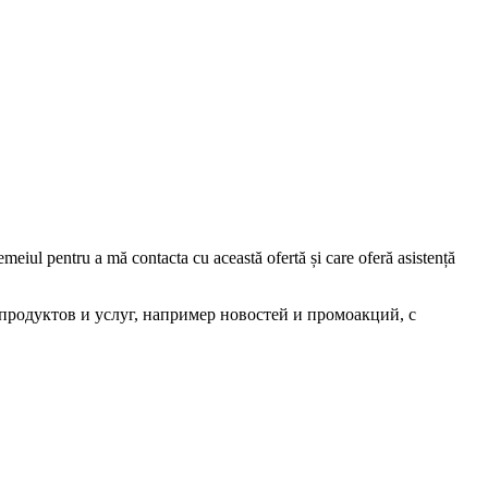
iul pentru a mă contacta cu această ofertă și care oferă asistență
родуктов и услуг, например новостей и промоакций, с