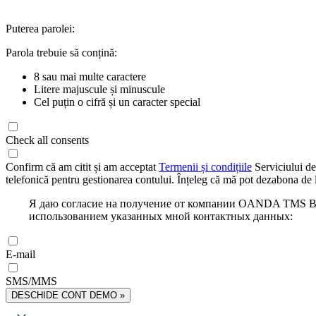
Puterea parolei:
Parola trebuie să conțină:
8 sau mai multe caractere
Litere majuscule și minuscule
Cel puțin o cifră și un caracter special
Check all consents
Confirm că am citit și am acceptat
Termenii și condițiile
Serviciului de
telefonică pentru gestionarea contului. Înțeleg că mă pot dezabona de l
Я даю согласие на получение от компании OANDA TMS Bro
использованием указанных мной контактных данных:
E-mail
SMS/MMS
DESCHIDE CONT DEMO »