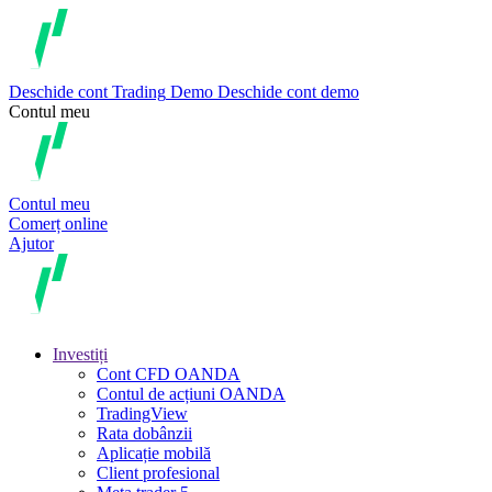
Deschide cont
Trading
Demo
Deschide cont demo
Contul meu
Contul meu
Comerț online
Ajutor
Investiți
Cont CFD OANDA
Contul de acțiuni OANDA
TradingView
Rata dobânzii
Aplicație mobilă
Client profesional