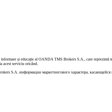
 informare și educație al OANDA TMS Brokers S.A., care reprezintă teme
a acest serviciu oricând.
kers S.A. информации маркетингового характера, касающейся п