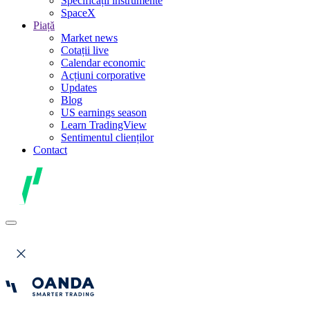
Specificații instrumente
SpaceX
Piață
Market news
Cotații live
Calendar economic
Acțiuni corporative
Updates
Blog
US earnings season
Learn TradingView
Sentimentul clienților
Contact