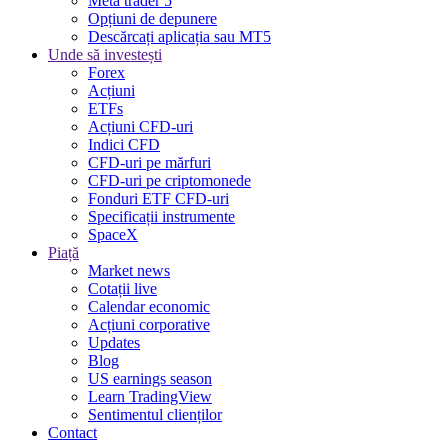
Meta trader 5
Opțiuni de depunere
Descărcați aplicația sau MT5
Unde să investești
Forex
Acțiuni
ETFs
Acțiuni CFD-uri
Indici CFD
CFD-uri pe mărfuri
CFD-uri pe criptomonede
Fonduri ETF CFD-uri
Specificații instrumente
SpaceX
Piață
Market news
Cotații live
Calendar economic
Acțiuni corporative
Updates
Blog
US earnings season
Learn TradingView
Sentimentul clienților
Contact