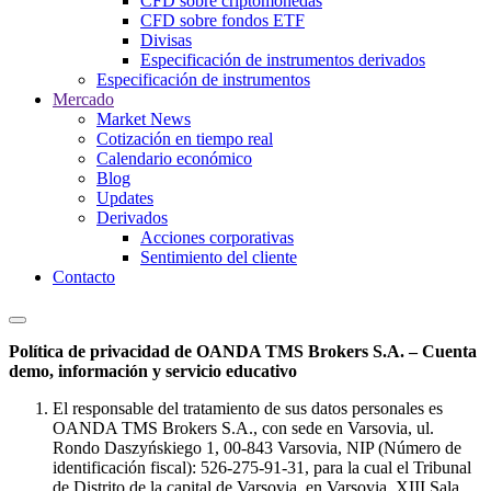
CFD sobre criptomonedas
CFD sobre fondos ETF
Divisas
Especificación de instrumentos derivados
Especificación de instrumentos
Mercado
Market News
Cotización en tiempo real
Calendario económico
Blog
Updates
Derivados
Acciones corporativas
Sentimiento del cliente
Contacto
Política de privacidad de OANDA TMS Brokers S.A. – Cuenta
demo, información y servicio educativo
El responsable del tratamiento de sus datos personales es
OANDA TMS Brokers S.A., con sede en Varsovia, ul.
Rondo Daszyńskiego 1, 00-843 Varsovia, NIP (Número de
identificación fiscal): 526-275-91-31, para la cual el Tribunal
de Distrito de la capital de Varsovia, en Varsovia, XIII Sala