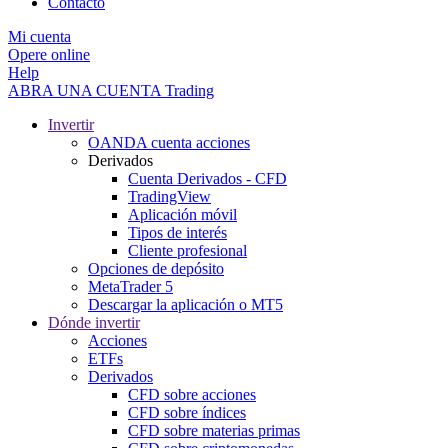
Contacto
Mi cuenta
Opere online
Help
ABRA UNA CUENTA
Trading
Invertir
OANDA cuenta acciones
Derivados
Cuenta Derivados - CFD
TradingView
Aplicación móvil
Tipos de interés
Cliente profesional
Opciones de depósito
MetaTrader 5
Descargar la aplicación o MT5
Dónde invertir
Acciones
ETFs
Derivados
CFD sobre acciones
CFD sobre índices
CFD sobre materias primas