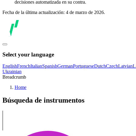
decisiones automatizada en su contra.
Fecha de la última actualización: 4 de marzo de 2026.
Select your language
English
French
Italian
Spanish
German
Portuguese
Dutch
Czech
Latvian
L
Ukrainian
Breadcrumb
Home
Búsqueda de instrumentos