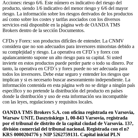
Acciones: riesgo 6/6. Este número es indicativo del riesgo del
producto, siendo 1/6 indicativo del menor riesgo y 6/6 del mayor
riesgo. La información sobre los riesgos derivados de los productos
así como sobre los costes y tarifas asociados con los diversos
servicios está disponible en la página web de OANDA TMS
Brokers dentro de la sección Documentos.
CFDs y Forex: son productos difíciles de entender. La CNMV
considera que no son adecuados para inversores minoristas debido a
su complejidad y riesgo. La operativa en CFD´s y forex con
apalancamiento supone un alto riesgo para su capital. Si usted
invierte en estos productos puede perder parte o todo su dinero. Por
tanto, la operativa en CFD´s y forex puede no ser adecuada para
todos los inversores. Debe estar seguro y entender los riesgos que
implican y si es necesario buscar asesoramiento independiente. La
información contenida en esta página web no se dirige a ningún país
específico y no pretende la distribución del producto en países
donde la distribución y uso de esta información sea incompatible
con las leyes, regulaciones y requisitos locales.
OANDA TMS Brokers S.A. con oficina registrada en Varsovia,
Warsaw UNIT, Daszyńskiego 1, 00-843 Varsovia, registrada
por el tribunal de distrito de la capital ciudad de Varsovia. 13?,
división comercial del tribunal nacional. Registrada con el n?
KRS 0000204776 y NIP 5262759131. Capital inicial PLN