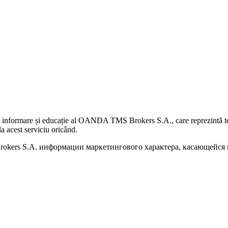
 informare și educație al OANDA TMS Brokers S.A., care reprezintă teme
a acest serviciu oricând.
kers S.A. информации маркетингового характера, касающейся п