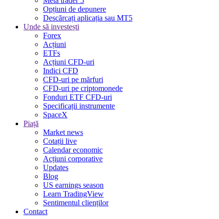
Meta trader 5
Opțiuni de depunere
Descărcați aplicația sau MT5
Unde să investești
Forex
Acțiuni
ETFs
Acțiuni CFD-uri
Indici CFD
CFD-uri pe mărfuri
CFD-uri pe criptomonede
Fonduri ETF CFD-uri
Specificații instrumente
SpaceX
Piață
Market news
Cotații live
Calendar economic
Acțiuni corporative
Updates
Blog
US earnings season
Learn TradingView
Sentimentul clienților
Contact