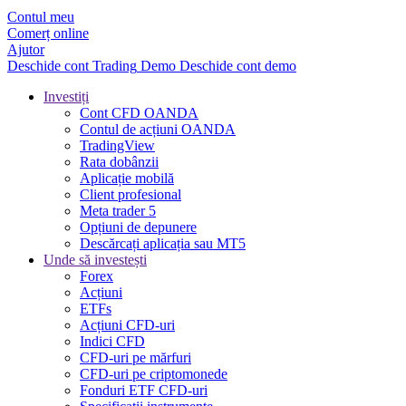
Contul meu
Comerț online
Ajutor
Deschide cont
Trading
Demo
Deschide cont demo
Investiți
Cont CFD OANDA
Contul de acțiuni OANDA
TradingView
Rata dobânzii
Aplicație mobilă
Client profesional
Meta trader 5
Opțiuni de depunere
Descărcați aplicația sau MT5
Unde să investești
Forex
Acțiuni
ETFs
Acțiuni CFD-uri
Indici CFD
CFD-uri pe mărfuri
CFD-uri pe criptomonede
Fonduri ETF CFD-uri