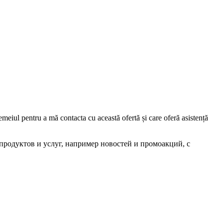
iul pentru a mă contacta cu această ofertă și care oferă asistență
родуктов и услуг, например новостей и промоакций, с