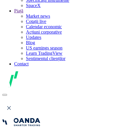
Specificații instrumente
SpaceX
Piață
Market news
Cotații live
Calendar economic
Acțiuni corporative
Updates
Blog
US earnings season
Learn TradingView
Sentimentul clienților
Contact