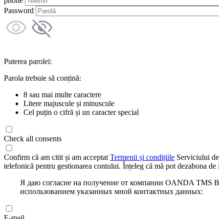
phone
Password
Puterea parolei:
Parola trebuie să conțină:
8 sau mai multe caractere
Litere majuscule și minuscule
Cel puțin o cifră și un caracter special
Check all consents
Confirm că am citit și am acceptat
Termenii și condițiile
Serviciului de
telefonică pentru gestionarea contului. Înțeleg că mă pot dezabona de l
Я даю согласие на получение от компании OANDA TMS Bro
использованием указанных мной контактных данных:
E-mail