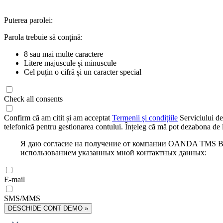
Puterea parolei:
Parola trebuie să conțină:
8 sau mai multe caractere
Litere majuscule și minuscule
Cel puțin o cifră și un caracter special
Check all consents
Confirm că am citit și am acceptat
Termenii și condițiile
Serviciului de
telefonică pentru gestionarea contului. Înțeleg că mă pot dezabona de l
Я даю согласие на получение от компании OANDA TMS Bro
использованием указанных мной контактных данных:
E-mail
SMS/MMS
DESCHIDE CONT DEMO »