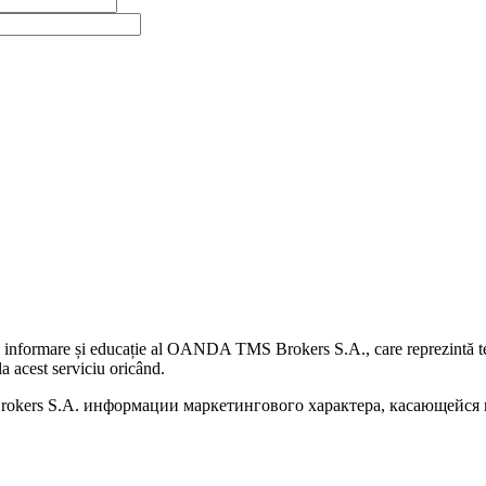
 informare și educație al OANDA TMS Brokers S.A., care reprezintă teme
a acest serviciu oricând.
kers S.A. информации маркетингового характера, касающейся п