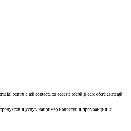
iul pentru a mă contacta cu această ofertă și care oferă asistență
родуктов и услуг, например новостей и промоакций, с