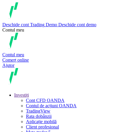
Deschide cont
Trading
Demo
Deschide cont demo
Contul meu
Contul meu
Comerț online
Ajutor
Investiți
Cont CFD OANDA
Contul de acțiuni OANDA
TradingView
Rata dobânzii
Aplicație mobilă
Client profesional