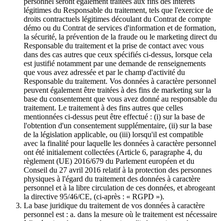
personnel seront également traitées aux fins des intérêts
légitimes du Responsable du traitement, tels que l'exercice de
droits contractuels légitimes découlant du Contrat de compte
démo ou du Contrat de services d'information et de formation,
la sécurité, la prévention de la fraude ou le marketing direct du
Responsable du traitement et la prise de contact avec vous
dans des cas autres que ceux spécifiés ci-dessus, lorsque cela
est justifié notamment par une demande de renseignements
que vous avez adressée et par le champ d'activité du
Responsable du traitement. Vos données à caractère personnel
peuvent également être traitées à des fins de marketing sur la
base du consentement que vous avez donné au responsable du
traitement. Le traitement à des fins autres que celles
mentionnées ci-dessus peut être effectué : (i) sur la base de
l'obtention d'un consentement supplémentaire, (ii) sur la base
de la législation applicable, ou (iii) lorsqu'il est compatible
avec la finalité pour laquelle les données à caractère personnel
ont été initialement collectées (Article 6, paragraphe 4, du
règlement (UE) 2016/679 du Parlement européen et du
Conseil du 27 avril 2016 relatif à la protection des personnes
physiques à l'égard du traitement des données à caractère
personnel et à la libre circulation de ces données, et abrogeant
la directive 95/46/CE, (ci-après : « RGPD »).
La base juridique du traitement de vos données à caractère
personnel est : a. dans la mesure où le traitement est nécessaire