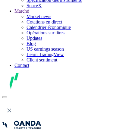
Spécification des instruments
SpaceX
Marché
Market news
Cotations en direct
Calendrier économique
Opérations sur titres
Updates
Blog
US earnings season
Learn TradingView
Client sentiment
Contact