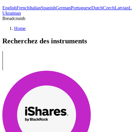
English
French
Italian
Spanish
German
Portuguese
Dutch
Czech
Latvian
L
Ukrainian
Breadcrumb
Home
Recherchez des instruments