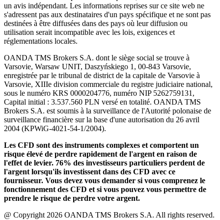
un avis indépendant. Les informations reprises sur ce site web ne
s'adressent pas aux destinataires d'un pays spécifique et ne sont pas
destinées à être diffusées dans des pays où leur diffusion ou
utilisation serait incompatible avec les lois, exigences et
réglementations locales.
OANDA TMS Brokers S.A. dont le siège social se trouve à
Varsovie, Warsaw UNIT, Daszyńskiego 1, 00-843 Varsovie,
enregistrée par le tribunal de district de la capitale de Varsovie à
Varsovie, XIIIe division commerciale du registre judiciaire national,
sous le numéro KRS 0000204776, numéro NIP 5262759131,
Capital initial : 3.537.560 PLN versé en totalité. OANDA TMS
Brokers S.A. est soumis à la surveillance de l'Autorité polonaise de
surveillance financière sur la base d'une autorisation du 26 avril
2004 (KPWiG-4021-54-1/2004).
Les CFD sont des instruments complexes et comportent un
risque élevé de perdre rapidement de l'argent en raison de
l'effet de levier. 76% des investisseurs particuliers perdent de
l'argent lorsqu'ils investissent dans des CFD avec ce
fournisseur. Vous devez vous demander si vous comprenez le
fonctionnement des CFD et si vous pouvez vous permettre de
prendre le risque de perdre votre argent.
@ Copyright 2026 OANDA TMS Brokers S.A. All rights reserved.