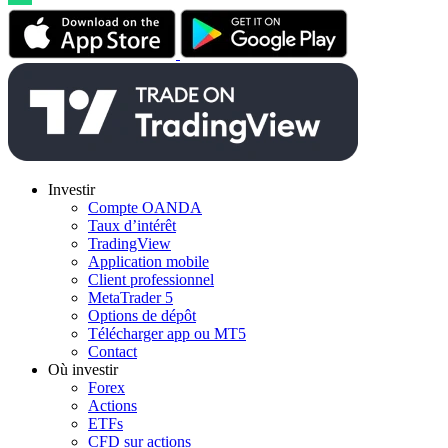
Investir
Compte OANDA
Taux d’intérêt
TradingView
Application mobile
Client professionnel
MetaTrader 5
Options de dépôt
Télécharger app ou MT5
Contact
Où investir
Forex
Actions
ETFs
CFD sur actions