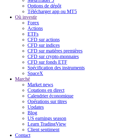
MetaTrader 5
Options de dépôt
Télécharger app ou MT5
Où investir
Forex
Actions
ETFs
CFD sur actions
CFD sur indices
CFD sur matières premières
CFD sur crypto-monnaies
CFD sur fonds ETF
Spécification des instruments
SpaceX
Marché
Market news
Cotations en direct
Calendrier économique
Opérations sur titres
Updates
Blog
US earnings season
Learn TradingView
Client sentiment
Contact