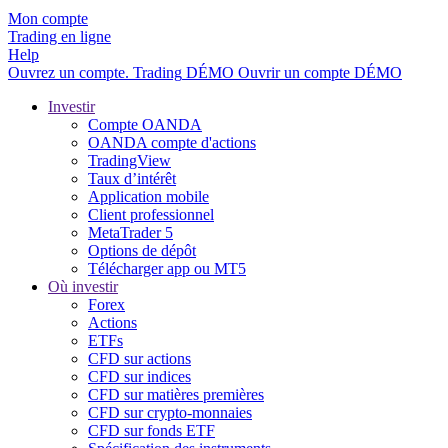
Mon compte
Trading en ligne
Help
Ouvrez un compte.
Trading
DÉMO
Ouvrir un compte DÉMO
Investir
Compte OANDA
OANDA compte d'actions
TradingView
Taux d’intérêt
Application mobile
Client professionnel
MetaTrader 5
Options de dépôt
Télécharger app ou MT5
Où investir
Forex
Actions
ETFs
CFD sur actions
CFD sur indices
CFD sur matières premières
CFD sur crypto-monnaies
CFD sur fonds ETF