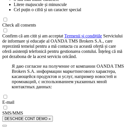
Litere majuscule și minuscule
Cel puțin o cifră și un caracter special
Check all consents
Confirm că am citit și am acceptat
Termenii și condițiile
Serviciului
de informare și educație al OANDA TMS Brokers S.A., care
reprezintă temeiul pentru a mă contacta cu această ofertă și care
oferă asistență telefonică pentru gestionarea contului. Înțeleg că mă
pot dezabona de la acest serviciu oricând.
Я даю согласие на получение от компании OANDA TMS
Brokers S.A. информации маркетингового характера,
касающейся продуктов и услуг, например новостей и
промоакций, с использованием указанных мной
контактных данных:
E-mail
SMS/MMS
DESCHIDE CONT DEMO »