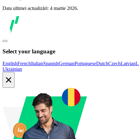
Data ultimei actualizări: 4 martie 2026.
Select your language
English
French
Italian
Spanish
German
Portuguese
Dutch
Czech
Latvian
L
Ukrainian
×