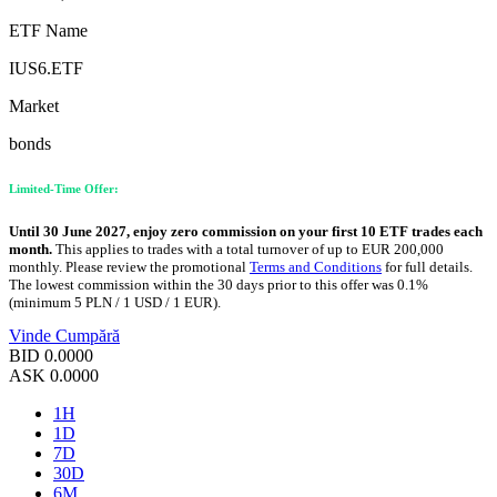
ETF Name
IUS6.ETF
Market
bonds
Limited-Time Offer:
Until 30 June 2027, enjoy zero commission on your first 10 ETF trades each
month.
This applies to trades with a total turnover of up to EUR 200,000
monthly. Please review the promotional
Terms and Conditions
for full details.
The lowest commission within the 30 days prior to this offer was 0.1%
(minimum 5 PLN / 1 USD / 1 EUR).
Vinde
Cumpără
BID
0.0000
ASK
0.0000
1H
1D
7D
30D
6M