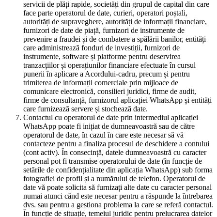
servicii de plăți rapide, societăți din grupul de capital din care
face parte operatorul de date, curieri, operatori poștali,
autorități de supraveghere, autorități de informații financiare,
furnizori de date de piață, furnizori de instrumente de
prevenire a fraudei și de combatere a spălării banilor, entități
care administrează fonduri de investiții, furnizori de
instrumente, software și platforme pentru deservirea
tranzacțiilor și operațiunilor financiare efectuate în cursul
punerii în aplicare a Acordului-cadru, precum și pentru
trimiterea de informații comerciale prin mijloace de
comunicare electronică, consilieri juridici, firme de audit,
firme de consultanță, furnizorul aplicației WhatsApp și entități
care furnizează servere și stochează date.
Contactul cu operatorul de date prin intermediul aplicației
WhatsApp poate fi inițiat de dumneavoastră sau de către
operatorul de date, în cazul în care este necesar să vă
contacteze pentru a finaliza procesul de deschidere a contului
(cont activ). În consecință, datele dumneavoastră cu caracter
personal pot fi transmise operatorului de date (în funcție de
setările de confidențialitate din aplicația WhatsApp) sub forma
fotografiei de profil și a numărului de telefon. Operatorul de
date vă poate solicita să furnizați alte date cu caracter personal
numai atunci când este necesar pentru a răspunde la întrebarea
dvs. sau pentru a gestiona problema la care se referă contactul.
În funcție de situație, temeiul juridic pentru prelucrarea datelor