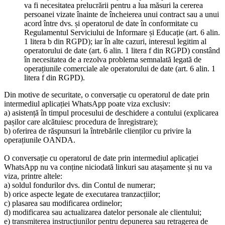
va fi necesitatea prelucrării pentru a lua măsuri la cererea
persoanei vizate înainte de încheierea unui contract sau a unui
acord între dvs. și operatorul de date în conformitate cu
Regulamentul Serviciului de Informare și Educație (art. 6 alin.
1 litera b din RGPD); iar în alte cazuri, interesul legitim al
operatorului de date (art. 6 alin. 1 litera f din RGPD) constând
în necesitatea de a rezolva problema semnalată legată de
operațiunile comerciale ale operatorului de date (art. 6 alin. 1
litera f din RGPD).
Din motive de securitate, o conversație cu operatorul de date prin
intermediul aplicației WhatsApp poate viza exclusiv:
a) asistență în timpul procesului de deschidere a contului (explicarea
pașilor care alcătuiesc procedura de înregistrare);
b) oferirea de răspunsuri la întrebările clienților cu privire la
operațiunile OANDA.
O conversație cu operatorul de date prin intermediul aplicației
WhatsApp nu va conține niciodată linkuri sau atașamente și nu va
viza, printre altele:
a) soldul fondurilor dvs. din Contul de numerar;
b) orice aspecte legate de executarea tranzacțiilor;
c) plasarea sau modificarea ordinelor;
d) modificarea sau actualizarea datelor personale ale clientului;
e) transmiterea instrucțiunilor pentru depunerea sau retragerea de