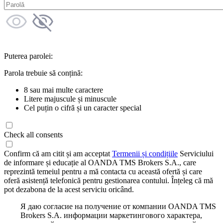
Puterea parolei:
Parola trebuie să conțină:
8 sau mai multe caractere
Litere majuscule și minuscule
Cel puțin o cifră și un caracter special
Check all consents
Confirm că am citit și am acceptat
Termenii și condițiile
Serviciului
de informare și educație al OANDA TMS Brokers S.A., care
reprezintă temeiul pentru a mă contacta cu această ofertă și care
oferă asistență telefonică pentru gestionarea contului. Înțeleg că mă
pot dezabona de la acest serviciu oricând.
Я даю согласие на получение от компании OANDA TMS
Brokers S.A. информации маркетингового характера,