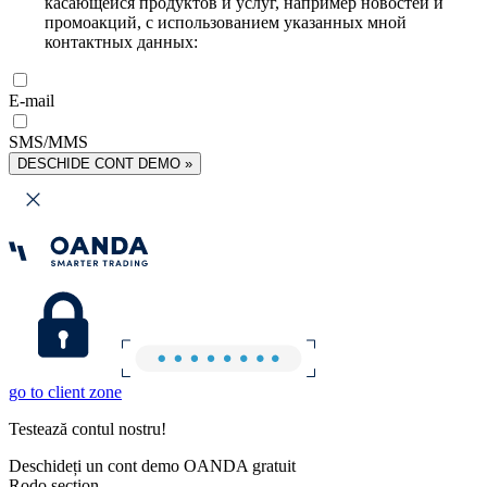
касающейся продуктов и услуг, например новостей и
промоакций, с использованием указанных мной
контактных данных:
E-mail
SMS/MMS
DESCHIDE CONT DEMO »
go to client zone
Testează contul nostru!
Deschideți un cont demo OANDA gratuit
Rodo section