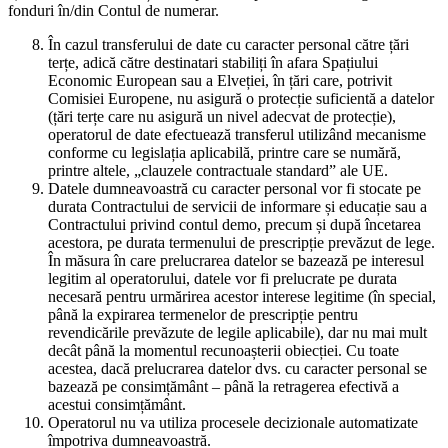
fonduri în/din Contul de numerar.
În cazul transferului de date cu caracter personal către țări
terțe, adică către destinatari stabiliți în afara Spațiului
Economic European sau a Elveției, în țări care, potrivit
Comisiei Europene, nu asigură o protecție suficientă a datelor
(țări terțe care nu asigură un nivel adecvat de protecție),
operatorul de date efectuează transferul utilizând mecanisme
conforme cu legislația aplicabilă, printre care se numără,
printre altele, „clauzele contractuale standard” ale UE.
Datele dumneavoastră cu caracter personal vor fi stocate pe
durata Contractului de servicii de informare și educație sau a
Contractului privind contul demo, precum și după încetarea
acestora, pe durata termenului de prescripție prevăzut de lege.
În măsura în care prelucrarea datelor se bazează pe interesul
legitim al operatorului, datele vor fi prelucrate pe durata
necesară pentru urmărirea acestor interese legitime (în special,
până la expirarea termenelor de prescripție pentru
revendicările prevăzute de legile aplicabile), dar nu mai mult
decât până la momentul recunoașterii obiecției. Cu toate
acestea, dacă prelucrarea datelor dvs. cu caracter personal se
bazează pe consimțământ – până la retragerea efectivă a
acestui consimțământ.
Operatorul nu va utiliza procesele decizionale automatizate
împotriva dumneavoastră.