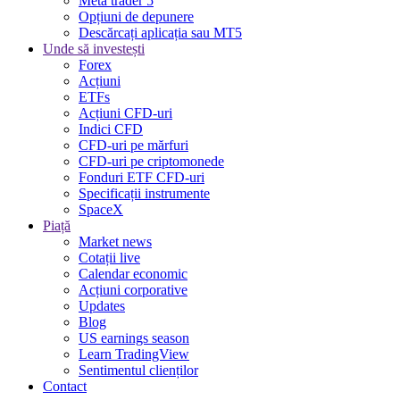
Meta trader 5
Opțiuni de depunere
Descărcați aplicația sau MT5
Unde să investești
Forex
Acțiuni
ETFs
Acțiuni CFD-uri
Indici CFD
CFD-uri pe mărfuri
CFD-uri pe criptomonede
Fonduri ETF CFD-uri
Specificații instrumente
SpaceX
Piață
Market news
Cotații live
Calendar economic
Acțiuni corporative
Updates
Blog
US earnings season
Learn TradingView
Sentimentul clienților
Contact