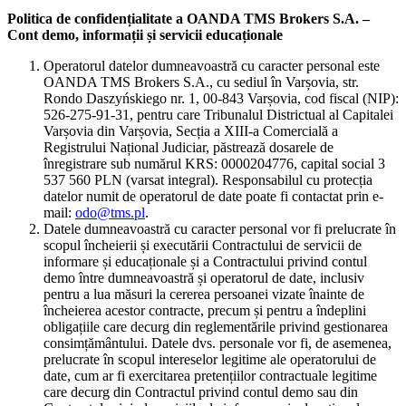
Politica de confidențialitate a OANDA TMS Brokers S.A. –
Cont demo, informații și servicii educaționale
Operatorul datelor dumneavoastră cu caracter personal este
OANDA TMS Brokers S.A., cu sediul în Varșovia, str.
Rondo Daszyńskiego nr. 1, 00-843 Varșovia, cod fiscal (NIP):
526-275-91-31, pentru care Tribunalul Districtual al Capitalei
Varșovia din Varșovia, Secția a XIII-a Comercială a
Registrului Național Judiciar, păstrează dosarele de
înregistrare sub numărul KRS: 0000204776, capital social 3
537 560 PLN (varsat integral). Responsabilul cu protecția
datelor numit de operatorul de date poate fi contactat prin e-
mail:
odo@tms.pl
.
Datele dumneavoastră cu caracter personal vor fi prelucrate în
scopul încheierii și executării Contractului de servicii de
informare și educaționale și a Contractului privind contul
demo între dumneavoastră și operatorul de date, inclusiv
pentru a lua măsuri la cererea persoanei vizate înainte de
încheierea acestor contracte, precum și pentru a îndeplini
obligațiile care decurg din reglementările privind gestionarea
consimțământului. Datele dvs. personale vor fi, de asemenea,
prelucrate în scopul intereselor legitime ale operatorului de
date, cum ar fi exercitarea pretențiilor contractuale legitime
care decurg din Contractul privind contul demo sau din