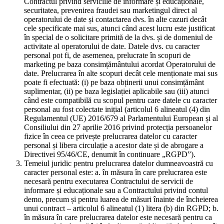
Contractul privind serviciile de informare și educaționale,
securitatea, prevenirea fraudei sau marketingul direct al
operatorului de date și contactarea dvs. în alte cazuri decât
cele specificate mai sus, atunci când acest lucru este justificat
în special de o solicitare primită de la dvs. și de domeniul de
activitate al operatorului de date. Datele dvs. cu caracter
personal pot fi, de asemenea, prelucrate în scopuri de
marketing pe baza consimțământului acordat Operatorului de
date. Prelucrarea în alte scopuri decât cele menționate mai sus
poate fi efectuată: (i) pe baza obținerii unui consimțământ
suplimentar, (ii) pe baza legislației aplicabile sau (iii) atunci
când este compatibilă cu scopul pentru care datele cu caracter
personal au fost colectate inițial (articolul 6 alineatul (4) din
Regulamentul (UE) 2016/679 al Parlamentului European și al
Consiliului din 27 aprilie 2016 privind protecția persoanelor
fizice în ceea ce privește prelucrarea datelor cu caracter
personal și libera circulație a acestor date și de abrogare a
Directivei 95/46/CE, denumit în continuare „RGPD”).
Temeiul juridic pentru prelucrarea datelor dumneavoastră cu
caracter personal este: a. în măsura în care prelucrarea este
necesară pentru executarea Contractului de servicii de
informare și educaționale sau a Contractului privind contul
demo, precum și pentru luarea de măsuri înainte de încheierea
unui contract – articolul 6 alineatul (1) litera (b) din RGPD; b.
în măsura în care prelucrarea datelor este necesară pentru ca