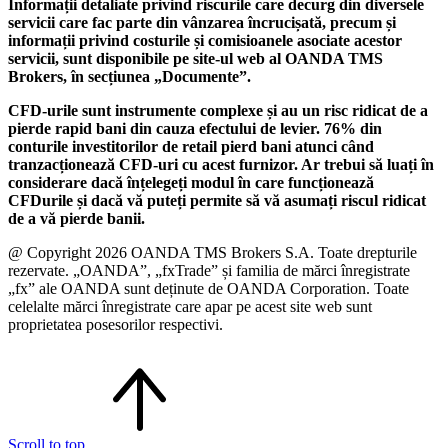
Informații detaliate privind riscurile care decurg din diversele
servicii care fac parte din vânzarea încrucișată, precum și
informații privind costurile și comisioanele asociate acestor
servicii, sunt disponibile pe site-ul web al OANDA TMS
Brokers, în secțiunea „Documente”.
CFD-urile sunt instrumente complexe și au un risc ridicat de a
pierde rapid bani din cauza efectului de levier. 76% din
conturile investitorilor de retail pierd bani atunci când
tranzacționează CFD-uri cu acest furnizor. Ar trebui să luați în
considerare dacă înțelegeți modul în care funcționează
CFDurile și dacă vă puteți permite să vă asumați riscul ridicat
de a vă pierde banii.
@ Copyright 2026 OANDA TMS Brokers S.A. Toate drepturile
rezervate. „OANDA”, „fxTrade” și familia de mărci înregistrate
„fx” ale OANDA sunt deținute de OANDA Corporation. Toate
celelalte mărci înregistrate care apar pe acest site web sunt
proprietatea posesorilor respectivi.
Scroll to top