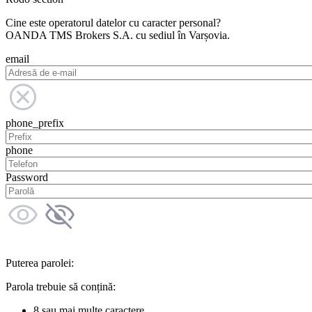
Cine este operatorul datelor cu caracter personal?
OANDA TMS Brokers S.A. cu sediul în Varșovia.
email
phone_prefix
phone
Password
Puterea parolei:
Parola trebuie să conțină:
8 sau mai multe caractere