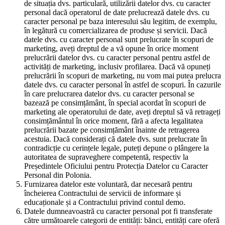
de situația dvs. particulară, utilizării datelor dvs. cu caracter
personal dacă operatorul de date prelucrează datele dvs. cu
caracter personal pe baza interesului său legitim, de exemplu,
în legătură cu comercializarea de produse și servicii. Dacă
datele dvs. cu caracter personal sunt prelucrate în scopuri de
marketing, aveți dreptul de a vă opune în orice moment
prelucrării datelor dvs. cu caracter personal pentru astfel de
activități de marketing, inclusiv profilarea. Dacă vă opuneți
prelucrării în scopuri de marketing, nu vom mai putea prelucra
datele dvs. cu caracter personal în astfel de scopuri. În cazurile
în care prelucrarea datelor dvs. cu caracter personal se
bazează pe consimțământ, în special acordat în scopuri de
marketing ale operatorului de date, aveți dreptul să vă retrageți
consimțământul în orice moment, fără a afecta legalitatea
prelucrării bazate pe consimțământ înainte de retragerea
acestuia. Dacă considerați că datele dvs. sunt prelucrate în
contradicție cu cerințele legale, puteți depune o plângere la
autoritatea de supraveghere competentă, respectiv la
Președintele Oficiului pentru Protecția Datelor cu Caracter
Personal din Polonia.
Furnizarea datelor este voluntară, dar necesară pentru
încheierea Contractului de servicii de informare și
educaționale și a Contractului privind contul demo.
Datele dumneavoastră cu caracter personal pot fi transferate
către următoarele categorii de entități: bănci, entități care oferă