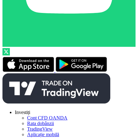
Investiți
Cont CFD OANDA
Rata dobânzii
TradingView
Aplicație mobilă