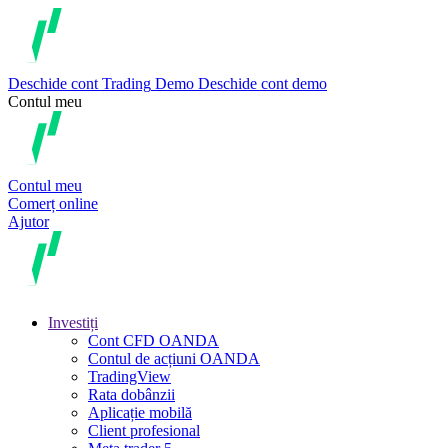
Deschide cont
Trading
Demo
Deschide cont demo
Contul meu
Contul meu
Comerț online
Ajutor
Investiți
Cont CFD OANDA
Contul de acțiuni OANDA
TradingView
Rata dobânzii
Aplicație mobilă
Client profesional