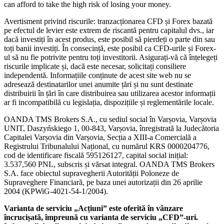
can afford to take the high risk of losing your money.
Avertisment privind riscurile: tranzacționarea CFD și Forex bazată
pe efectul de levier este extrem de riscantă pentru capitalul dvs., iar
dacă investiți în acest produs, este posibil să pierdeți o parte din sau
toți banii investiți. În consecință, este posibil ca CFD-urile și Forex-
ul să nu fie potrivite pentru toți investitorii. Asigurați-vă că înțelegeți
riscurile implicate și, dacă este necesar, solicitați consiliere
independentă. Informațiile conținute de acest site web nu se
adresează destinatarilor unei anumite țări și nu sunt destinate
distribuirii în țări în care distribuirea sau utilizarea acestor informații
ar fi incompatibilă cu legislația, dispozițiile și reglementările locale.
OANDA TMS Brokers S.A., cu sediul social în Varșovia, Varșovia
UNIT, Daszyńskiego 1, 00-843, Varșovia, înregistrată la Judecătoria
Capitalei Varșovia din Varșovia, Secția a XIII-a Comercială a
Registrului Tribunalului Național, cu numărul KRS 0000204776,
cod de identificare fiscală 595126127, capital social inițial:
3.537,560 PNL, subscris și vărsat integral. OANDA TMS Brokers
S.A. face obiectul supravegherii Autorității Poloneze de
Supraveghere Financiară, pe baza unei autorizații din 26 aprilie
2004 (KPWiG-4021-54-1/2004).
Varianta de serviciu „Acțiuni” este oferită în vânzare
încrucișată, împreună cu varianta de serviciu „CFD”-uri.