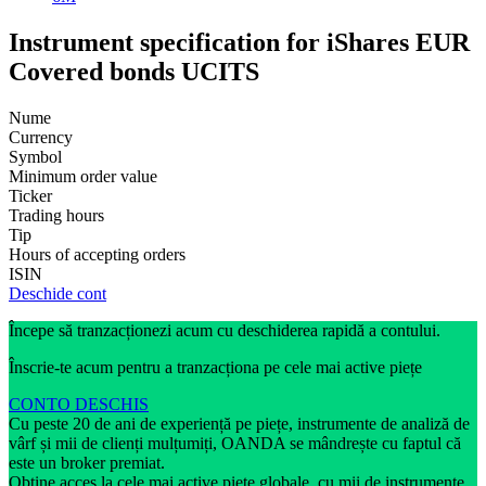
Instrument specification for iShares EUR
Covered bonds UCITS
Nume
Currency
Symbol
Minimum order value
Ticker
Trading hours
Tip
Hours of accepting orders
ISIN
Deschide cont
Începe să tranzacționezi acum cu deschiderea rapidă a contului.
Înscrie-te acum pentru a tranzacționa pe cele mai active piețe
CONTO DESCHIS
Cu peste 20 de ani de experiență pe piețe, instrumente de analiză de
vârf și mii de clienți mulțumiți, OANDA se mândrește cu faptul că
este un broker premiat.
Obține acces la cele mai active piețe globale, cu mii de instrumente