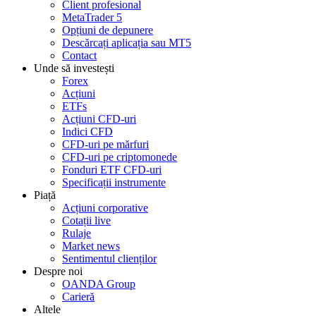
Client profesional
MetaTrader 5
Opțiuni de depunere
Descărcați aplicația sau MT5
Contact
Unde să investești
Forex
Acțiuni
ETFs
Acțiuni CFD-uri
Indici CFD
CFD-uri pe mărfuri
CFD-uri pe criptomonede
Fonduri ETF CFD-uri
Specificații instrumente
Piață
Acțiuni corporative
Cotații live
Rulaje
Market news
Sentimentul clienților
Despre noi
OANDA Group
Carieră
Altele