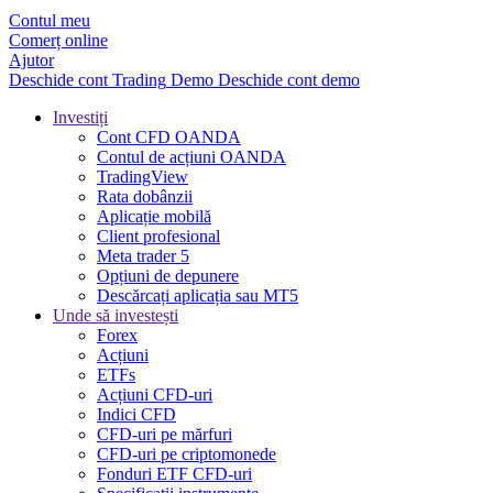
Contul meu
Comerț online
Ajutor
Deschide cont
Trading
Demo
Deschide cont demo
Investiți
Cont CFD OANDA
Contul de acțiuni OANDA
TradingView
Rata dobânzii
Aplicație mobilă
Client profesional
Meta trader 5
Opțiuni de depunere
Descărcați aplicația sau MT5
Unde să investești
Forex
Acțiuni
ETFs
Acțiuni CFD-uri
Indici CFD
CFD-uri pe mărfuri
CFD-uri pe criptomonede
Fonduri ETF CFD-uri