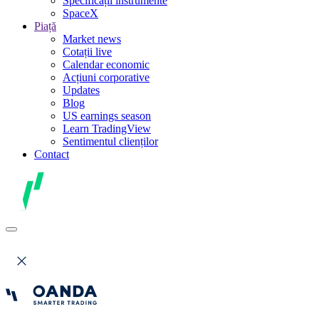
Specificații instrumente
SpaceX
Piață
Market news
Cotații live
Calendar economic
Acțiuni corporative
Updates
Blog
US earnings season
Learn TradingView
Sentimentul clienților
Contact