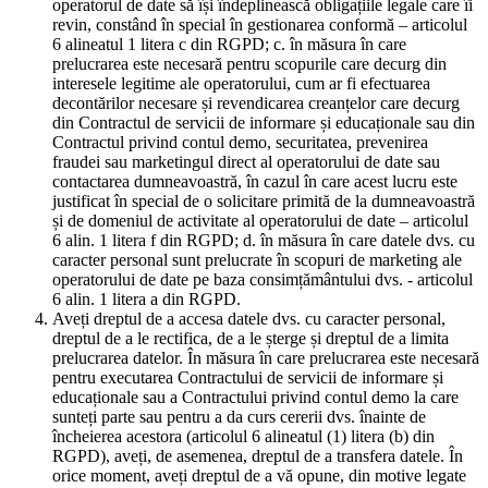
operatorul de date să își îndeplinească obligațiile legale care îi
revin, constând în special în gestionarea conformă – articolul
6 alineatul 1 litera c din RGPD; c. în măsura în care
prelucrarea este necesară pentru scopurile care decurg din
interesele legitime ale operatorului, cum ar fi efectuarea
decontărilor necesare și revendicarea creanțelor care decurg
din Contractul de servicii de informare și educaționale sau din
Contractul privind contul demo, securitatea, prevenirea
fraudei sau marketingul direct al operatorului de date sau
contactarea dumneavoastră, în cazul în care acest lucru este
justificat în special de o solicitare primită de la dumneavoastră
și de domeniul de activitate al operatorului de date – articolul
6 alin. 1 litera f din RGPD; d. în măsura în care datele dvs. cu
caracter personal sunt prelucrate în scopuri de marketing ale
operatorului de date pe baza consimțământului dvs. - articolul
6 alin. 1 litera a din RGPD.
Aveți dreptul de a accesa datele dvs. cu caracter personal,
dreptul de a le rectifica, de a le șterge și dreptul de a limita
prelucrarea datelor. În măsura în care prelucrarea este necesară
pentru executarea Contractului de servicii de informare și
educaționale sau a Contractului privind contul demo la care
sunteți parte sau pentru a da curs cererii dvs. înainte de
încheierea acestora (articolul 6 alineatul (1) litera (b) din
RGPD), aveți, de asemenea, dreptul de a transfera datele. În
orice moment, aveți dreptul de a vă opune, din motive legate