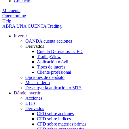
Contacto
Mi cuenta
Opere online
Help
ABRA UNA CUENTA
Trading
Invertir
OANDA cuenta acciones
Derivados
Cuenta Derivados - CFD
TradingView
Aplicación móvil
Tipos de interés
Cliente profesional
Opciones de depósito
MetaTrader 5
Descargar la aplicación o MT5
Dónde invertir
Acciones
ETFs
Derivados
CFD sobre acciones
CFD sobre índices
CFD sobre materias primas