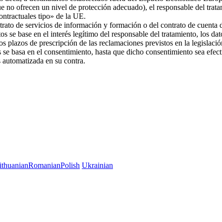
ue no ofrecen un nivel de protección adecuado), el responsable del trat
 contractuales tipo» de la UE.
trato de servicios de información y formación o del contrato de cuenta d
os se base en el interés legítimo del responsable del tratamiento, los da
 los plazos de prescripción de las reclamaciones previstos en la legislac
es se basa en el consentimiento, hasta que dicho consentimiento sea efec
es automatizada en su contra.
ithuanian
Romanian
Polish
Ukrainian