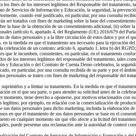
a los fines de los intereses legítimos del Responsable del tratamiento, t
o de Servicios de Información y Educación, la seguridad, la prevención
riormente, cuando esté justificado, en particular, por una consulta recibi
án ser tratados con fines de marketing sobre la base del consentimiento
sobre la base de la obtención de un consentimiento adicional, (ii) sobre la
rsonales (artículo 6, apartado 4, del Reglamento (UE) 2016/679 del Parl
ento de datos personales y a la libre circulación de estos datos y por e
 a. en la medida en que el tratamiento sea necesario para la ejecución 
celebración de un contrato: artículo 6, apartado 1, letra b) del RGPD; 
s que le incumben, consistentes, en particular, en el tratamiento confor
os de los intereses legítimos del responsable del tratamiento, tales como 
ón y Educación o del Contrato de Cuenta Demo celebrados, la seguridad,
icado, en particular, por una consulta recibida de su parte y por el ámbi
tos personales se traten con fines de marketing del responsable del tra
a suprimirlos y a limitar su tratamiento. En la medida en que el tratamie
n en el que sea parte, o para atender su solicitud antes de la celebrac
er momento, tiene derecho a oponerse, por motivos relacionados con su si
és legítimo, por ejemplo, en relación con la comercialización de producto
 sus datos personales para dicho marketing, incluida la elaboración de p
asos en que el tratamiento de sus datos personales se base en el consenti
miento en cualquier momento sin que ello afecte a la licitud del tratamie
egales, puede presentar una reclamación ante la autoridad de control com
ormalización del Contrato de Servicios de Información y Formación y d