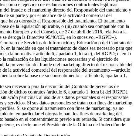
ales como el ejercicio de reclamaciones contractuales legítimas
 del fraude o el marketing directo del Responsable del tratamiento y
da de su parte y por el alcance de la actividad comercial del
 que haya otorgado al Responsable del tratamiento. El tratamiento
 base de la legislación aplicable, o (iii) cuando sea compatible con la
amento Europeo y del Consejo, de 27 de abril de 2016, relativo a la
l que se deroga la Directiva 95/46/CE, en lo sucesivo, «RGPD»).
del Contrato de Servicios de Información y Educación o del Contrato de
b. en la medida en que el tratamiento de datos sea necesario para que
me a la normativa: artículo 6, apartado 1, letra c), del RGPD; c. en la
la realización de las liquidaciones necesarias y el ejercicio de
 la prevención del fraude o el marketing directo del responsable del
to de la actividad comercial del responsable del tratamiento —artículo
tamiento sobre la base de su consentimiento —artículo 6, apartado 1,
nto sea necesario para la ejecución del Contrato de Servicios de
ión de dichos contratos (artículo 6, apartado 1, letra b) del RGPD),
tuación particular, al uso de sus datos personales si el responsable
s y servicios. Si sus datos personales se tratan con fines de marketing,
erfiles. Si se opone al tratamiento con fines de marketing, ya no
miento, en particular el otorgado para los fines de marketing del
nto basado en el consentimiento previo a su retirada. Si considera que
petente, es decir, ante el Presidente de la Oficina de Protección de
el Contrato de Cuenta de Demostración.