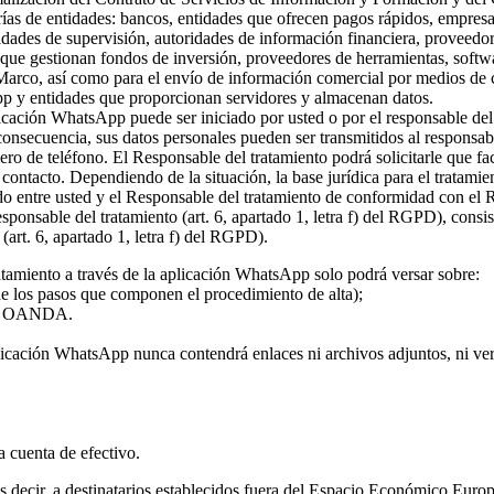
rías de entidades: bancos, entidades que ofrecen pagos rápidos, empresa
ridades de supervisión, autoridades de información financiera, proveed
s que gestionan fondos de inversión, proveedores de herramientas, softw
 Marco, así como para el envío de información comercial por medios de c
pp y entidades que proporcionan servidores y almacenan datos.
plicación WhatsApp puede ser iniciado por usted o por el responsable del
 consecuencia, sus datos personales pueden ser transmitidos al responsa
ro de teléfono. El Responsable del tratamiento podrá solicitarle que fa
l contacto. Dependiendo de la situación, la base jurídica para el tratami
rdo entre usted y el Responsable del tratamiento de conformidad con el
 responsable del tratamiento (art. 6, apartado 1, letra f) del RGPD), con
(art. 6, apartado 1, letra f) del RGPD).
atamiento a través de la aplicación WhatsApp solo podrá versar sobre:
 de los pasos que componen el procedimiento de alta);
o de OANDA.
licación WhatsApp nunca contendrá enlaces ni archivos adjuntos, ni vers
la cuenta de efectivo.
 es decir, a destinatarios establecidos fuera del Espacio Económico Eur