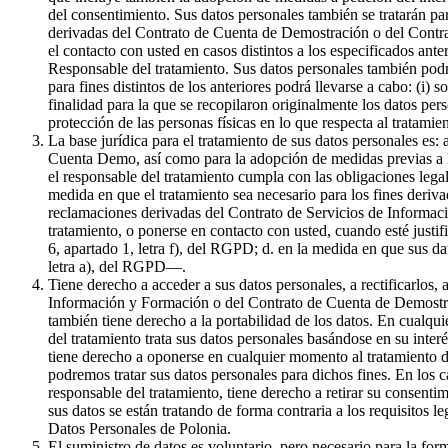
del consentimiento. Sus datos personales también se tratarán par
derivadas del Contrato de Cuenta de Demostración o del Contrat
el contacto con usted en casos distintos a los especificados ante
Responsable del tratamiento. Sus datos personales también podr
para fines distintos de los anteriores podrá llevarse a cabo: (i) 
finalidad para la que se recopilaron originalmente los datos pe
protección de las personas físicas en lo que respecta al tratami
La base jurídica para el tratamiento de sus datos personales es:
Cuenta Demo, así como para la adopción de medidas previas a la 
el responsable del tratamiento cumpla con las obligaciones legale
medida en que el tratamiento sea necesario para los fines derivad
reclamaciones derivadas del Contrato de Servicios de Informaci
tratamiento, o ponerse en contacto con usted, cuando esté justif
6, apartado 1, letra f), del RGPD; d. en la medida en que sus da
letra a), del RGPD—.
Tiene derecho a acceder a sus datos personales, a rectificarlos, 
Información y Formación o del Contrato de Cuenta de Demostració
también tiene derecho a la portabilidad de los datos. En cualqui
del tratamiento trata sus datos personales basándose en su inter
tiene derecho a oponerse en cualquier momento al tratamiento de
podremos tratar sus datos personales para dichos fines. En los c
responsable del tratamiento, tiene derecho a retirar su consenti
sus datos se están tratando de forma contraria a los requisitos l
Datos Personales de Polonia.
El suministro de datos es voluntario, pero necesario para la f