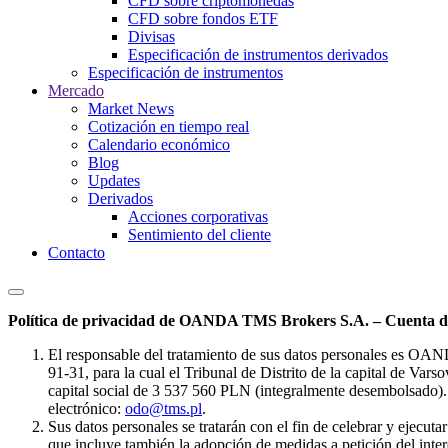
CFD sobre criptomonedas
CFD sobre fondos ETF
Divisas
Especificación de instrumentos derivados
Especificación de instrumentos
Mercado
Market News
Cotización en tiempo real
Calendario económico
Blog
Updates
Derivados
Acciones corporativas
Sentimiento del cliente
Contacto
Política de privacidad de OANDA TMS Brokers S.A. – Cuenta de
El responsable del tratamiento de sus datos personales es OA
91-31, para la cual el Tribunal de Distrito de la capital de Va
capital social de 3 537 560 PLN (integralmente desembolsado). 
electrónico:
odo@tms.pl
.
Sus datos personales se tratarán con el fin de celebrar y ejecut
que incluye también la adopción de medidas a petición del intere