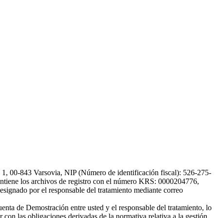
, 00-843 Varsovia, NIP (Número de identificación fiscal): 526-275-
, mantiene los archivos de registro con el número KRS: 0000204776,
esignado por el responsable del tratamiento mediante correo
uenta de Demostración entre usted y el responsable del tratamiento, lo
 con las obligaciones derivadas de la normativa relativa a la gestión