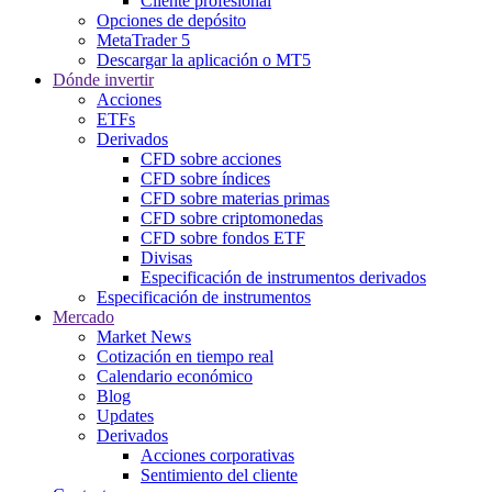
Cliente profesional
Opciones de depósito
MetaTrader 5
Descargar la aplicación o MT5
Dónde invertir
Acciones
ETFs
Derivados
CFD sobre acciones
CFD sobre índices
CFD sobre materias primas
CFD sobre criptomonedas
CFD sobre fondos ETF
Divisas
Especificación de instrumentos derivados
Especificación de instrumentos
Mercado
Market News
Cotización en tiempo real
Calendario económico
Blog
Updates
Derivados
Acciones corporativas
Sentimiento del cliente