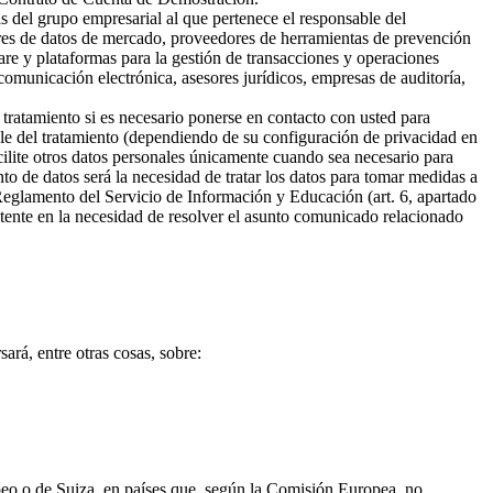
s del grupo empresarial al que pertenece el responsable del
ores de datos de mercado, proveedores de herramientas de prevención
are y plataformas para la gestión de transacciones y operaciones
omunicación electrónica, asesores jurídicos, empresas de auditoría,
 tratamiento si es necesario ponerse en contacto con usted para
ble del tratamiento (dependiendo de su configuración de privacidad en
cilite otros datos personales únicamente cuando sea necesario para
ento de datos será la necesidad de tratar los datos para tomar medidas a
 Reglamento del Servicio de Información y Educación (art. 6, apartado
sistente en la necesidad de resolver el asunto comunicado relacionado
ará, entre otras cosas, sobre:
opeo o de Suiza, en países que, según la Comisión Europea, no