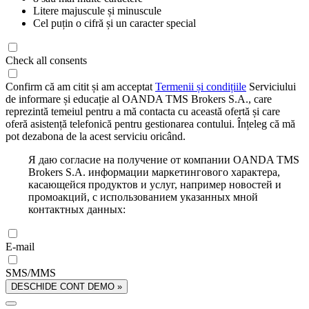
Litere majuscule și minuscule
Cel puțin o cifră și un caracter special
Check all consents
Confirm că am citit și am acceptat
Termenii și condițiile
Serviciului
de informare și educație al OANDA TMS Brokers S.A., care
reprezintă temeiul pentru a mă contacta cu această ofertă și care
oferă asistență telefonică pentru gestionarea contului. Înțeleg că mă
pot dezabona de la acest serviciu oricând.
Я даю согласие на получение от компании OANDA TMS
Brokers S.A. информации маркетингового характера,
касающейся продуктов и услуг, например новостей и
промоакций, с использованием указанных мной
контактных данных:
E-mail
SMS/MMS
DESCHIDE CONT DEMO »