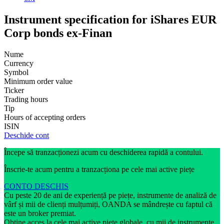
Instrument specification for iShares EUR
Corp bonds ex-Finan
Nume
Currency
Symbol
Minimum order value
Ticker
Trading hours
Tip
Hours of accepting orders
ISIN
Deschide cont
Începe să tranzacționezi acum cu deschiderea rapidă a contului.
Înscrie-te acum pentru a tranzacționa pe cele mai active piețe
CONTO DESCHIS
Cu peste 20 de ani de experiență pe piețe, instrumente de analiză de
vârf și mii de clienți mulțumiți, OANDA se mândrește cu faptul că
este un broker premiat.
Obține acces la cele mai active piețe globale, cu mii de instrumente