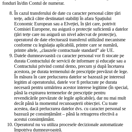
fonduri în/din Contul de numerar.
În cazul transferului de date cu caracter personal către țări
terțe, adică către destinatari stabiliți în afara Spațiului
Economic European sau a Elveției, în țări care, potrivit
Comisiei Europene, nu asigură o protecție suficientă a datelor
(țări terțe care nu asigură un nivel adecvat de protecție),
operatorul de date efectuează transferul utilizând mecanisme
conforme cu legislația aplicabilă, printre care se numără,
printre altele, „clauzele contractuale standard” ale UE.
Datele dumneavoastră cu caracter personal vor fi stocate pe
durata Contractului de servicii de informare și educație sau a
Contractului privind contul demo, precum și după încetarea
acestora, pe durata termenului de prescripție prevăzut de lege.
În măsura în care prelucrarea datelor se bazează pe interesul
legitim al operatorului, datele vor fi prelucrate pe durata
necesară pentru urmărirea acestor interese legitime (în special,
până la expirarea termenelor de prescripție pentru
revendicările prevăzute de legile aplicabile), dar nu mai mult
decât până la momentul recunoașterii obiecției. Cu toate
acestea, dacă prelucrarea datelor dvs. cu caracter personal se
bazează pe consimțământ – până la retragerea efectivă a
acestui consimțământ.
Operatorul nu va utiliza procesele decizionale automatizate
împotriva dumneavoastră.