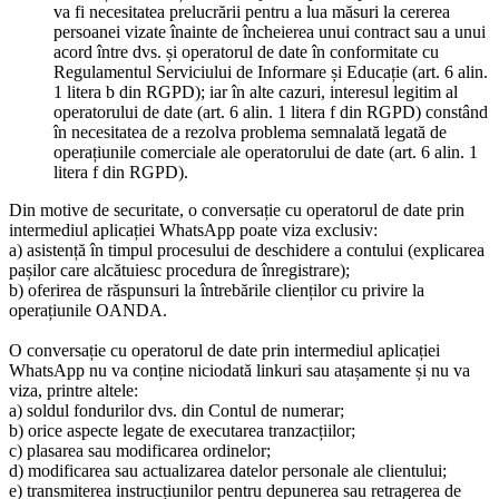
va fi necesitatea prelucrării pentru a lua măsuri la cererea
persoanei vizate înainte de încheierea unui contract sau a unui
acord între dvs. și operatorul de date în conformitate cu
Regulamentul Serviciului de Informare și Educație (art. 6 alin.
1 litera b din RGPD); iar în alte cazuri, interesul legitim al
operatorului de date (art. 6 alin. 1 litera f din RGPD) constând
în necesitatea de a rezolva problema semnalată legată de
operațiunile comerciale ale operatorului de date (art. 6 alin. 1
litera f din RGPD).
Din motive de securitate, o conversație cu operatorul de date prin
intermediul aplicației WhatsApp poate viza exclusiv:
a) asistență în timpul procesului de deschidere a contului (explicarea
pașilor care alcătuiesc procedura de înregistrare);
b) oferirea de răspunsuri la întrebările clienților cu privire la
operațiunile OANDA.
O conversație cu operatorul de date prin intermediul aplicației
WhatsApp nu va conține niciodată linkuri sau atașamente și nu va
viza, printre altele:
a) soldul fondurilor dvs. din Contul de numerar;
b) orice aspecte legate de executarea tranzacțiilor;
c) plasarea sau modificarea ordinelor;
d) modificarea sau actualizarea datelor personale ale clientului;
e) transmiterea instrucțiunilor pentru depunerea sau retragerea de