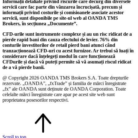
Informații detaliate privind riscurile care decurg din diversele
servicii care fac parte din vânzarea încrucișată, precum și
informații privind costurile și comisioanele asociate acestor
servicii, sunt disponibile pe site-ul web al OANDA TMS
Brokers, în secțiunea „Documente”.
CFD-urile sunt instrumente complexe și au un risc ridicat de a
pierde rapid bani din cauza efectului de levier. 76% din
conturile investitorilor de retail pierd bani atunci când
tranzacționează CFD-uri cu acest furnizor. Ar trebui să luați în
considerare dacă înțelegeți modul în care funcționează
CFDurile și dacă vă puteți permite să vă asumați riscul ridicat
de a vă pierde banii.
@ Copyright 2026 OANDA TMS Brokers S.A. Toate drepturile
rezervate. „OANDA”, „fxTrade” și familia de mărci înregistrate
„fx” ale OANDA sunt deținute de OANDA Corporation. Toate
celelalte mărci înregistrate care apar pe acest site web sunt
proprietatea posesorilor respectivi.
Scroll to top