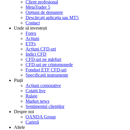
Client profesional
MetaTrader 5
Opțiuni de depunere
Descărcați aplicația sau MT5
Contact
Unde să investești
Forex
Acțiuni
ETFs
Acțiuni CFD-uri
Indici CFD
CFD-uri pe mărfuri
CFD-uri pe criptomonede
Fonduri ETF CFD-uri
Specificații instrumente
Piață
Acțiuni corporative
Cotații live
Rulaje
Market news
Sentimentul clienților
Despre noi
OANDA Group
Carieră
Altele