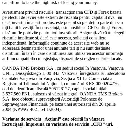
can afford to take the high risk of losing your money.
Avertisment privind riscurile: tranzacționarea CFD și Forex bazată
pe efectul de levier este extrem de riscantă pentru capitalul dvs., iar
dacă investiți în acest produs, este posibil să pierdeți o parte din sau
toți banii investiți. În consecință, este posibil ca CFD-urile și Forex-
ul să nu fie potrivite pentru toți investitorii. Asigurați-vă că înțelegeți
riscurile implicate și, dacă este necesar, solicitați consiliere
independentă. Informațiile conținute de acest site web nu se
adresează destinatarilor unei anumite țări și nu sunt destinate
distribuirii în țări în care distribuirea sau utilizarea acestor informații
ar fi incompatibilă cu legislația, dispozițiile și reglementările locale.
OANDA TMS Brokers S.A., cu sediul social în Varșovia, Varșovia
UNIT, Daszyńskiego 1, 00-843, Varșovia, înregistrată la Judecătoria
Capitalei Varșovia din Varșovia, Secția a XIII-a Comercială a
Registrului Tribunalului Național, cu numărul KRS 0000204776,
cod de identificare fiscală 595126127, capital social inițial:
3.537,560 PNL, subscris și vărsat integral. OANDA TMS Brokers
S.A. face obiectul supravegherii Autorității Poloneze de
Supraveghere Financiară, pe baza unei autorizații din 26 aprilie
2004 (KPWiG-4021-54-1/2004).
Varianta de serviciu „Acțiuni” este oferită în vânzare
încrucișată, împreună cu varianta de serviciu „CFD”-uri.