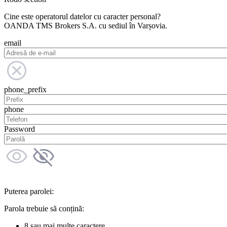
Cine este operatorul datelor cu caracter personal?
OANDA TMS Brokers S.A. cu sediul în Varșovia.
email
phone_prefix
phone
Password
Puterea parolei:
Parola trebuie să conțină:
8 sau mai multe caractere