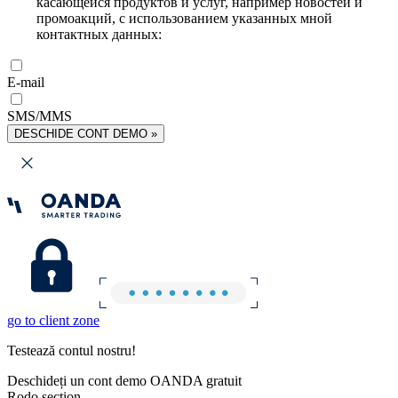
касающейся продуктов и услуг, например новостей и
промоакций, с использованием указанных мной
контактных данных:
E-mail
SMS/MMS
DESCHIDE CONT DEMO »
go to client zone
Testează contul nostru!
Deschideți un cont demo OANDA gratuit
Rodo section