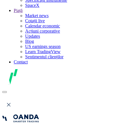
Specificații instrumente
SpaceX
Piață
Market news
Cotații live
Calendar economic
Acțiuni corporative
Updates
Blog
US earnings season
Learn TradingView
Sentimentul clienților
Contact