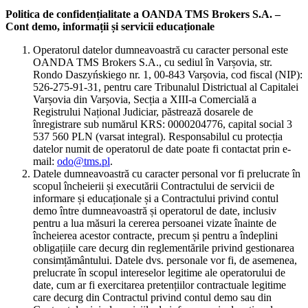
Politica de confidențialitate a OANDA TMS Brokers S.A. –
Cont demo, informații și servicii educaționale
Operatorul datelor dumneavoastră cu caracter personal este
OANDA TMS Brokers S.A., cu sediul în Varșovia, str.
Rondo Daszyńskiego nr. 1, 00-843 Varșovia, cod fiscal (NIP):
526-275-91-31, pentru care Tribunalul Districtual al Capitalei
Varșovia din Varșovia, Secția a XIII-a Comercială a
Registrului Național Judiciar, păstrează dosarele de
înregistrare sub numărul KRS: 0000204776, capital social 3
537 560 PLN (varsat integral). Responsabilul cu protecția
datelor numit de operatorul de date poate fi contactat prin e-
mail:
odo@tms.pl
.
Datele dumneavoastră cu caracter personal vor fi prelucrate în
scopul încheierii și executării Contractului de servicii de
informare și educaționale și a Contractului privind contul
demo între dumneavoastră și operatorul de date, inclusiv
pentru a lua măsuri la cererea persoanei vizate înainte de
încheierea acestor contracte, precum și pentru a îndeplini
obligațiile care decurg din reglementările privind gestionarea
consimțământului. Datele dvs. personale vor fi, de asemenea,
prelucrate în scopul intereselor legitime ale operatorului de
date, cum ar fi exercitarea pretențiilor contractuale legitime
care decurg din Contractul privind contul demo sau din