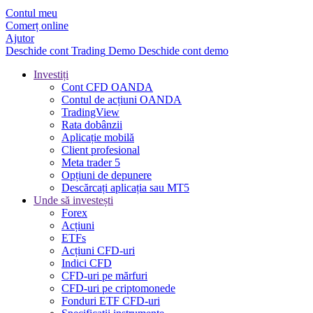
Contul meu
Comerț online
Ajutor
Deschide cont
Trading
Demo
Deschide cont demo
Investiți
Cont CFD OANDA
Contul de acțiuni OANDA
TradingView
Rata dobânzii
Aplicație mobilă
Client profesional
Meta trader 5
Opțiuni de depunere
Descărcați aplicația sau MT5
Unde să investești
Forex
Acțiuni
ETFs
Acțiuni CFD-uri
Indici CFD
CFD-uri pe mărfuri
CFD-uri pe criptomonede
Fonduri ETF CFD-uri