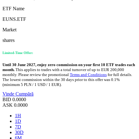
ETF Name
EUNS.ETF
Market
shares
Limited-Time Offer:
Until 30 June 2027, enjoy zero commission on your first 10 ETF trades each
month.
This applies to trades with a total turnover of up to EUR 200,000
monthly. Please review the promotional
Terms and Conditions
for full details.
The lowest commission within the 30 days prior to this offer was 0.1%
(minimum 5 PLN / 1 USD / 1 EUR).
Vinde
Cumpără
BID
0.0000
ASK
0.0000
1H
1D
7D
30D
6M