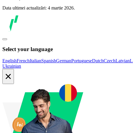
Data ultimei actualizări: 4 martie 2026.
Select your language
English
French
Italian
Spanish
German
Portuguese
Dutch
Czech
Latvian
L
Ukrainian
×