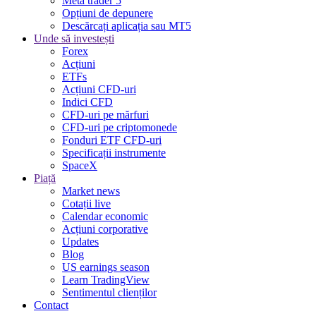
Meta trader 5
Opțiuni de depunere
Descărcați aplicația sau MT5
Unde să investești
Forex
Acțiuni
ETFs
Acțiuni CFD-uri
Indici CFD
CFD-uri pe mărfuri
CFD-uri pe criptomonede
Fonduri ETF CFD-uri
Specificații instrumente
SpaceX
Piață
Market news
Cotații live
Calendar economic
Acțiuni corporative
Updates
Blog
US earnings season
Learn TradingView
Sentimentul clienților
Contact