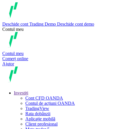
Deschide cont
Trading
Demo
Deschide cont demo
Contul meu
Contul meu
Comerț online
Ajutor
Investiți
Cont CFD OANDA
Contul de acțiuni OANDA
TradingView
Rata dobânzii
Aplicație mobilă
Client profesional