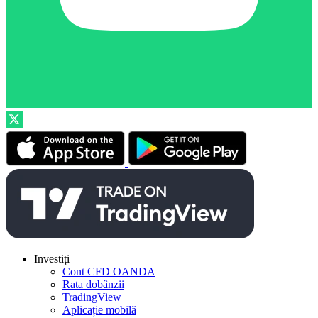
Investiți
Cont CFD OANDA
Rata dobânzii
TradingView
Aplicație mobilă