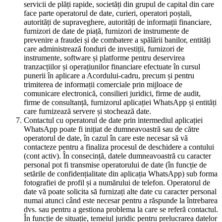
servicii de plăți rapide, societăți din grupul de capital din care
face parte operatorul de date, curieri, operatori poștali,
autorități de supraveghere, autorități de informații financiare,
furnizori de date de piață, furnizori de instrumente de
prevenire a fraudei și de combatere a spălării banilor, entități
care administrează fonduri de investiții, furnizori de
instrumente, software și platforme pentru deservirea
tranzacțiilor și operațiunilor financiare efectuate în cursul
punerii în aplicare a Acordului-cadru, precum și pentru
trimiterea de informații comerciale prin mijloace de
comunicare electronică, consilieri juridici, firme de audit,
firme de consultanță, furnizorul aplicației WhatsApp și entități
care furnizează servere și stochează date.
Contactul cu operatorul de date prin intermediul aplicației
WhatsApp poate fi inițiat de dumneavoastră sau de către
operatorul de date, în cazul în care este necesar să vă
contacteze pentru a finaliza procesul de deschidere a contului
(cont activ). În consecință, datele dumneavoastră cu caracter
personal pot fi transmise operatorului de date (în funcție de
setările de confidențialitate din aplicația WhatsApp) sub forma
fotografiei de profil și a numărului de telefon. Operatorul de
date vă poate solicita să furnizați alte date cu caracter personal
numai atunci când este necesar pentru a răspunde la întrebarea
dvs. sau pentru a gestiona problema la care se referă contactul.
În funcție de situație, temeiul juridic pentru prelucrarea datelor