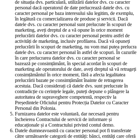
de situația dvs. particulară, utilizării datelor dvs. cu caracter
personal dacă operatorul de date prelucrează datele dvs. cu
caracter personal pe baza interesului său legitim, de exemplu,
în legătură cu comercializarea de produse și servicii. Dacă
datele dvs. cu caracter personal sunt prelucrate în scopuri de
marketing, aveți dreptul de a vă opune în orice moment
prelucrării datelor dvs. cu caracter personal pentru astfel de
activități de marketing, inclusiv profilarea. Dacă vă opuneți
prelucrării în scopuri de marketing, nu vom mai putea prelucra
datele dvs. cu caracter personal în astfel de scopuri. În cazurile
în care prelucrarea datelor dvs. cu caracter personal se
bazează pe consimțământ, în special acordat în scopuri de
marketing ale operatorului de date, aveți dreptul să vă retrageți
consimțământul în orice moment, fără a afecta legalitatea
prelucrării bazate pe consimțământ înainte de retragerea
acestuia. Dacă considerați că datele dvs. sunt prelucrate în
contradicție cu cerințele legale, puteți depune o plângere la
autoritatea de supraveghere competentă, respectiv la
Președintele Oficiului pentru Protecția Datelor cu Caracter
Personal din Polonia.
Furnizarea datelor este voluntară, dar necesară pentru
încheierea Contractului de servicii de informare și
educaționale și a Contractului privind contul demo.
Datele dumneavoastră cu caracter personal pot fi transferate
către următoarele categorii de entități: bănci, entități care oferă