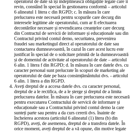
operatorul de date să își îndeplinească obligațiile legale care îi
revin, constând în special în gestionarea conformă – articolul
6 alineatul 1 litera c din RGPD; c. în măsura în care
prelucrarea este necesară pentru scopurile care decurg din
interesele legitime ale operatorului, cum ar fi efectuarea
decontărilor necesare și revendicarea creanțelor care decurg
din Contractul de servicii de informare și educaționale sau din
Contractul privind contul demo, securitatea, prevenirea
fraudei sau marketingul direct al operatorului de date sau
contactarea dumneavoastră, în cazul în care acest lucru este
justificat în special de o solicitare primită de la dumneavoastră
și de domeniul de activitate al operatorului de date – articolul
6 alin. 1 litera f din RGPD; d. în măsura în care datele dvs. cu
caracter personal sunt prelucrate în scopuri de marketing ale
operatorului de date pe baza consimțământului dvs. - articolul
6 alin. 1 litera a din RGPD.
Aveți dreptul de a accesa datele dvs. cu caracter personal,
dreptul de a le rectifica, de a le șterge și dreptul de a limita
prelucrarea datelor. În măsura în care prelucrarea este necesară
pentru executarea Contractului de servicii de informare și
educaționale sau a Contractului privind contul demo la care
sunteți parte sau pentru a da curs cererii dvs. înainte de
încheierea acestora (articolul 6 alineatul (1) litera (b) din
RGPD), aveți, de asemenea, dreptul de a transfera datele. În
orice moment, aveți dreptul de a vă opune, din motive legate