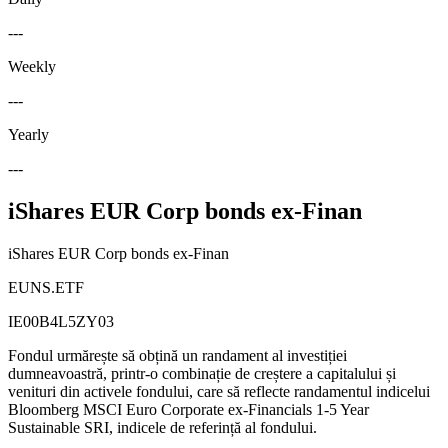
---
Weekly
---
Yearly
---
iShares EUR Corp bonds ex-Finan
iShares EUR Corp bonds ex-Finan
EUNS.ETF
IE00B4L5ZY03
Fondul urmărește să obțină un randament al investiției
dumneavoastră, printr-o combinație de creștere a capitalului și
venituri din activele fondului, care să reflecte randamentul indicelui
Bloomberg MSCI Euro Corporate ex-Financials 1-5 Year
Sustainable SRI, indicele de referință al fondului.