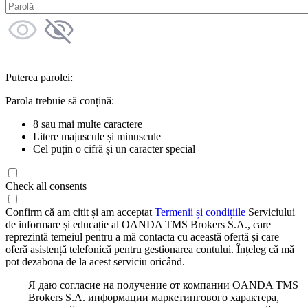
Puterea parolei:
Parola trebuie să conțină:
8 sau mai multe caractere
Litere majuscule și minuscule
Cel puțin o cifră și un caracter special
Check all consents
Confirm că am citit și am acceptat
Termenii și condițiile
Serviciului
de informare și educație al OANDA TMS Brokers S.A., care
reprezintă temeiul pentru a mă contacta cu această ofertă și care
oferă asistență telefonică pentru gestionarea contului. Înțeleg că mă
pot dezabona de la acest serviciu oricând.
Я даю согласие на получение от компании OANDA TMS
Brokers S.A. информации маркетингового характера,