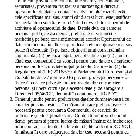
Contractul privind serviciile de informare și educaționale,
securitatea, prevenirea fraudei sau marketingul direct al
operatorului de date și contactarea dvs. în alte cazuri decât
cele specificate mai sus, atunci când acest lucru este justificat
în special de o solicitare primită de la dvs. și de domeniul de
activitate al operatorului de date. Datele dvs. cu caracter
personal pot fi, de asemenea, prelucrate în scopuri de
marketing pe baza consimțământului acordat Operatorului de
date. Prelucrarea în alte scopuri decât cele menționate mai sus
poate fi efectuată: (i) pe baza obținerii unui consimțământ
suplimentar, (ii) pe baza legislației aplicabile sau (iii) atunci
când este compatibilă cu scopul pentru care datele cu caracter
personal au fost colectate inițial (articolul 6 alineatul (4) din
Regulamentul (UE) 2016/679 al Parlamentului European și al
Consiliului din 27 aprilie 2016 privind protecția persoanelor
fizice în ceea ce privește prelucrarea datelor cu caracter
personal și libera circulație a acestor date și de abrogare a
Directivei 95/46/CE, denumit în continuare „RGPD”).
Temeiul juridic pentru prelucrarea datelor dumneavoastră cu
caracter personal este: a. în măsura în care prelucrarea este
necesară pentru executarea Contractului de servicii de
informare și educaționale sau a Contractului privind contul
demo, precum și pentru luarea de măsuri înainte de încheierea
unui contract – articolul 6 alineatul (1) litera (b) din RGPD; b.
în măsura în care prelucrarea datelor este necesară pentru ca