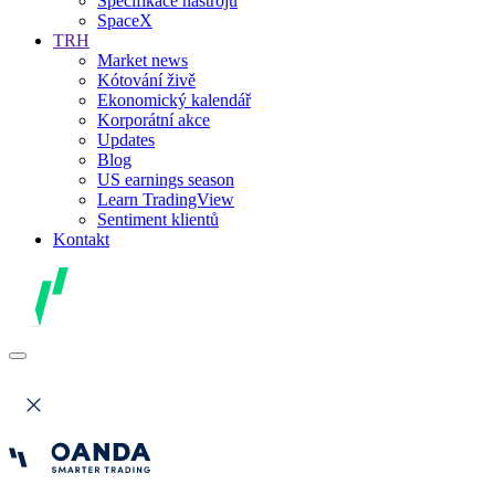
Specifikace nástrojů
SpaceX
TRH
Market news
Kótování živě
Ekonomický kalendář
Korporátní akce
Updates
Blog
US earnings season
Learn TradingView
Sentiment klientů
Kontakt