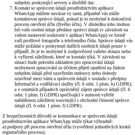
subjekty poskytující servery a úložiště dat.
Kontakt se správcem údajů prostřednictvím aplikace
WhatsApp můžete navázat vy sami, případně vás může
kontaktovat správce údajů, pokud je to nezbytné k dokončení
procesu otevření účtu (živého účtu). V důsledku toho mohou
být vaše osobní údaje předány správci údajů (v závislosti na
vašem nastavení soukromí v aplikaci WhatsApp) ve formě
vaší profilové fotografie a telefonního čísla. Správce údajů vás
může požádat o poskytnutí dalších osobních údajů pouze v
případě, že je to nezbytné k zodpovězení vašeho dotazu nebo
k vyřízení záležitosti, které se kontakt týká. V závislosti na
situaci bude právním základem pro zpracování údajů
nezbytnost zpracování za účelem přijetí opatření na žádost
subjektu údajů před uzavřením smlouvy nebo dohody
uzavřené mezi vámi a správcem údajů v souladu s předpisy
Informační a vzdělávací služby (čl. 6 odst. 1 písm. b) GDPR);
a v ostatních případech oprávněný zájem správce údajů (čl. 6
odst. 1 písm. f) GDPR) spočívající v nutnosti vyřešit
nahlášenou záležitost související s obchodní činností správce
údajů (čl. 6 odst. 1 písm. f) GDPR).
Z bezpečnostních důvodů se komunikace se správcem údajů
prostřednictvím aplikace WhatsApp může týkat výhradně:
a) podpory při procesu otevření účtu (vysvětlení jednotlivých kroků
registračního procesu);