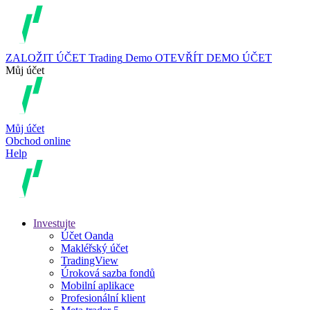
ZALOŽIT ÚČET
Trading
Demo
OTEVŘÍT DEMO ÚČET
Můj účet
Můj účet
Obchod online
Help
Investujte
Účet Oanda
Makléřský účet
TradingView
Úroková sazba fondů
Mobilní aplikace
Profesionální klient