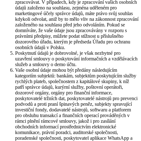
zpracovávat. V případech, kdy je zpracování vašich osobních
údajů založeno na souhlasu, zejména uděleném pro
marketingové účely správce údajů, máte právo svůj souhlas
kdykoli odvolat, aniž by to mělo vliv na zákonnost zpracování
založeného na souhlasu před jeho odvoláním. Pokud se
domníváte, že vaše údaje jsou zpracovávány v rozporu s
právními předpisy, můžete podat stížnost u příslušného
dozorového úřadu, kterým je předseda Úřadu pro ochranu
osobních údajů v Polsku.
Poskytnutí údajů je dobrovolné, je však nezbytné pro
uzavření smlouvy o poskytování informačních a vzdělávacích
služeb a smlouvy o demo účtu.
Vaše osobní údaje mohou být předány následujícím
kategoriím subjektů: bankám, subjektům poskytujícím služby
rychlých plateb, společnostem z kapitálové skupiny, k níž
patří správce údajů, kurýrní služby, poštovní operátoři,
dozorové orgány, orgány pro finanční informace,
poskytovatelé tržních dat, poskytovatelé nástrojů pro prevenci
podvodů a proti praní špinavých peněz, subjekty spravující
investiční fondy, dodavatelé nástrojů, softwaru a platforem
pro obsluhu transakcí a finančních operací prováděných v
rámci plnění rámcové smlouvy, jakož i pro zasílání
obchodních informací prostřednictvím elektronické
komunikace, právní poradci, auditorské společnosti,
poradenské společnosti, poskytovatel aplikace WhatsApp a