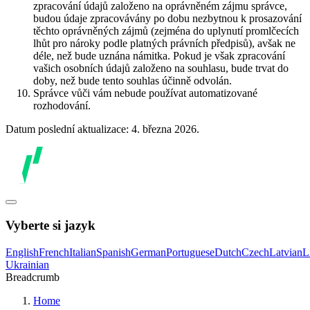
zpracování údajů založeno na oprávněném zájmu správce,
budou údaje zpracovávány po dobu nezbytnou k prosazování
těchto oprávněných zájmů (zejména do uplynutí promlčecích
lhůt pro nároky podle platných právních předpisů), avšak ne
déle, než bude uznána námitka. Pokud je však zpracování
vašich osobních údajů založeno na souhlasu, bude trvat do
doby, než bude tento souhlas účinně odvolán.
Správce vůči vám nebude používat automatizované
rozhodování.
Datum poslední aktualizace: 4. března 2026.
Vyberte si jazyk
English
French
Italian
Spanish
German
Portuguese
Dutch
Czech
Latvian
L
Ukrainian
Breadcrumb
Home