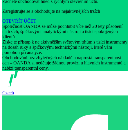
Začněte obchodovat hned s rychlým otevřením účtu.
Zaregistrujte se a obchodujte na nejaktivnějších trzích
OTEVŘÍT ÚČET
Společnost OANDA se může pochlubit více než 20 lety působení
na trzích, špičkovými analytickými nástroji a tisíci spokojených
klientů.
Získejte přístup k nejaktivnějším světovým trhům s tisíci instrumenty
na dosah ruky a špičkovými technickými nástroji, které vám
pomohou při analýze.
Obchodování bez zbytečných nákladů a naprostá transparentnost
cen – OANDA si neúčtuje žádnou provizi u hlavních instrumentů a
nabízí transparentní ceny.
Czech