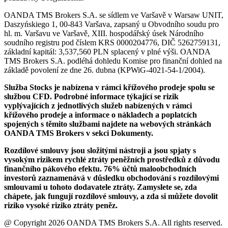
OANDA TMS Brokers S.A. se sídlem ve Varšavě v Warsaw UNIT,
Daszyńskiego 1, 00-843 Varšava, zapsaný u Obvodního soudu pro
hl. m. Varšavu ve Varšavě, XIII. hospodářský úsek Národního
soudního registru pod číslem KRS 0000204776, DIČ 5262759131,
základní kapitál: 3,537,560 PLN splacený v plné výši. OANDA
TMS Brokers S.A. podléhá dohledu Komise pro finanční dohled na
základě povolení ze dne 26. dubna (KPWiG-4021-54-1/2004).
Služba Stocks je nabízena v rámci křížového prodeje spolu se
službou CFD. Podrobné informace týkající se rizik
vyplývajících z jednotlivých služeb nabízených v rámci
křížového prodeje a informace o nákladech a poplatcích
spojených s těmito službami najdete na webových stránkách
OANDA TMS Brokers v sekci Dokumenty.
Rozdílové smlouvy jsou složitými nástroji a jsou spjaty s
vysokým rizikem rychlé ztráty peněžních prostředků z důvodu
finančního pákového efektu. 76% účtů maloobchodních
investorů zaznamenává v důsledku obchodování s rozdílovými
smlouvami u tohoto dodavatele ztráty. Zamyslete se, zda
chápete, jak fungují rozdílové smlouvy, a zda si můžete dovolit
riziko vysoké riziko ztráty peněz.
@ Copyright 2026 OANDA TMS Brokers S.A. All rights reserved.