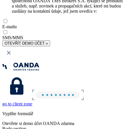
společnosti OANDA TMS Brokers S.A. týkající se produktů
a služeb, např. novinek a propagačních akcí, které mi budou
zasílány na kontaktní údaje, jež jsem uvedl/a v:
E-mailu
SMS/MMS
OTEVŘÍT DEMO ÚČET »
go to client zone
Vyplňte formulář
Otevřete si demo účet OANDA zdarma
Rodo section