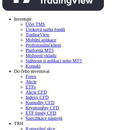
Investujte
Účet TMS
Úroková sazba fondů
TradingView
Mobilní aplikace
Profesionální klient
Platforma MT5
Možnosti vkladu
Stáhnout si aplikaci nebo MT5
Kontakt
Do čeho investovat
Forex
Akcie
ETFs
Akcie CFD
Indexy CFD
Komodity CFD
Kryptoměny CFD
ETF fondy CFD
Specifikace nástrojů
TRH
Korporátní akce