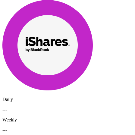
Daily
---
Weekly
---