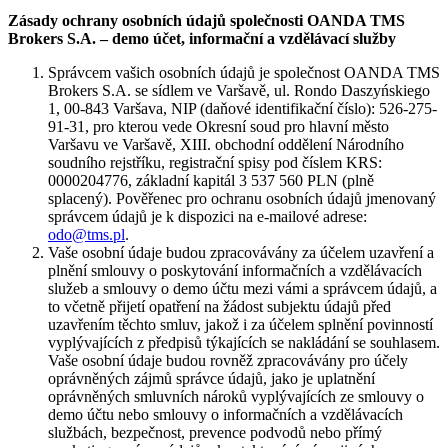
Zásady ochrany osobních údajů společnosti OANDA TMS
Brokers S.A. – demo účet, informační a vzdělávací služby
Správcem vašich osobních údajů je společnost OANDA TMS
Brokers S.A. se sídlem ve Varšavě, ul. Rondo Daszyńskiego
1, 00-843 Varšava, NIP (daňové identifikační číslo): 526-275-
91-31, pro kterou vede Okresní soud pro hlavní město
Varšavu ve Varšavě, XIII. obchodní oddělení Národního
soudního rejstříku, registrační spisy pod číslem KRS:
0000204776, základní kapitál 3 537 560 PLN (plně
splacený). Pověřenec pro ochranu osobních údajů jmenovaný
správcem údajů je k dispozici na e-mailové adrese:
odo@tms.pl
.
Vaše osobní údaje budou zpracovávány za účelem uzavření a
plnění smlouvy o poskytování informačních a vzdělávacích
služeb a smlouvy o demo účtu mezi vámi a správcem údajů, a
to včetně přijetí opatření na žádost subjektu údajů před
uzavřením těchto smluv, jakož i za účelem splnění povinností
vyplývajících z předpisů týkajících se nakládání se souhlasem.
Vaše osobní údaje budou rovněž zpracovávány pro účely
oprávněných zájmů správce údajů, jako je uplatnění
oprávněných smluvních nároků vyplývajících ze smlouvy o
demo účtu nebo smlouvy o informačních a vzdělávacích
službách, bezpečnost, prevence podvodů nebo přímý