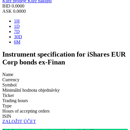
Kurz prodeje
Kurz nákupu
BID
0.0000
ASK
0.0000
1H
1D
7D
30D
6M
Instrument specification for iShares EUR
Corp bonds ex-Finan
Name
Currency
Symbol
Minimální hodnota objednávky
Ticker
Trading hours
Type
Hours of accepting orders
ISIN
ZALOŽIT ÚČET