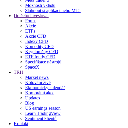
Meta trader 5
Možnosti vkladu
Stáhnout si aplikaci nebo MT5
Do čeho investovat
Forex
Akcie
ETFs
Akcie CFD
Indexy CFD
Komodity CFD
Kryptoměny CFD
ETF fondy CFD
Specifikace nástrojů
SpaceX
TRH
Market news
Kótování živě
Ekonomický kalendář
Korporátní akce
Updates
Blog
US earnings season
Learn TradingView
Sentiment klientů
Kontakt