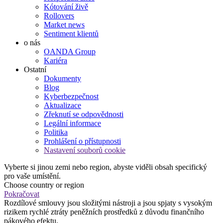
Kótování živě
Rollovers
Market news
Sentiment klientů
o nás
OANDA Group
Kariéra
Ostatní
Dokumenty
Blog
Kyberbezpečnost
Aktualizace
Zřeknutí se odpovědnosti
Legální informace
Politika
Prohlášení o přístupnosti
Nastavení souborů cookie
Vyberte si jinou zemi nebo region, abyste viděli obsah specifický
pro vaše umístění.
Choose country or region
Pokračovat
Rozdílové smlouvy jsou složitými nástroji a jsou spjaty s vysokým
rizikem rychlé ztráty peněžních prostředků z důvodu finančního
pákového efektu.