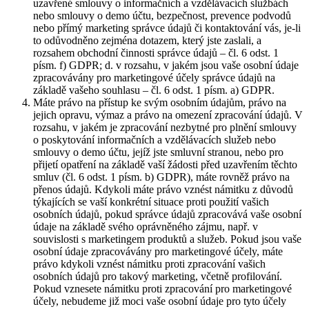
uzavřené smlouvy o informačních a vzdělávacích službách
nebo smlouvy o demo účtu, bezpečnost, prevence podvodů
nebo přímý marketing správce údajů či kontaktování vás, je-li
to odůvodněno zejména dotazem, který jste zaslali, a
rozsahem obchodní činnosti správce údajů – čl. 6 odst. 1
písm. f) GDPR; d. v rozsahu, v jakém jsou vaše osobní údaje
zpracovávány pro marketingové účely správce údajů na
základě vašeho souhlasu – čl. 6 odst. 1 písm. a) GDPR.
Máte právo na přístup ke svým osobním údajům, právo na
jejich opravu, výmaz a právo na omezení zpracování údajů. V
rozsahu, v jakém je zpracování nezbytné pro plnění smlouvy
o poskytování informačních a vzdělávacích služeb nebo
smlouvy o demo účtu, jejíž jste smluvní stranou, nebo pro
přijetí opatření na základě vaší žádosti před uzavřením těchto
smluv (čl. 6 odst. 1 písm. b) GDPR), máte rovněž právo na
přenos údajů. Kdykoli máte právo vznést námitku z důvodů
týkajících se vaší konkrétní situace proti použití vašich
osobních údajů, pokud správce údajů zpracovává vaše osobní
údaje na základě svého oprávněného zájmu, např. v
souvislosti s marketingem produktů a služeb. Pokud jsou vaše
osobní údaje zpracovávány pro marketingové účely, máte
právo kdykoli vznést námitku proti zpracování vašich
osobních údajů pro takový marketing, včetně profilování.
Pokud vznesete námitku proti zpracování pro marketingové
účely, nebudeme již moci vaše osobní údaje pro tyto účely