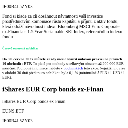
IE00B4L5ZY03
Fond si klade za cíl dosáhnout návratnosti vaší investice
prostřednictvím kombinace růstu kapitálu a příjmu z aktiv fondu,
která odráží návratnost indexu Bloomberg MSCI Euro Corporate
ex-Financials 1-5 Year Sustainable SRI Index, referenčního indexu
fondu.
Časově omezená nabídka:
Do 30. června 2027 můžete každý měsíc využít nulovou provizi na prvních
10 obchodů s ETF.
To platí pro obchody s celkovým obratem až 200 000 EUR
měsíčně. Podrobné informace najdete v
podmínkách
této akce. Nejnižší provize
v období 30 dnů před touto nabídkou byla 0,1 % (minimálně 5 PLN / 1 USD / 1
EUR).
iShares EUR Corp bonds ex-Finan
iShares EUR Corp bonds ex-Finan
EUNS.ETF
IE00B4L5ZY03