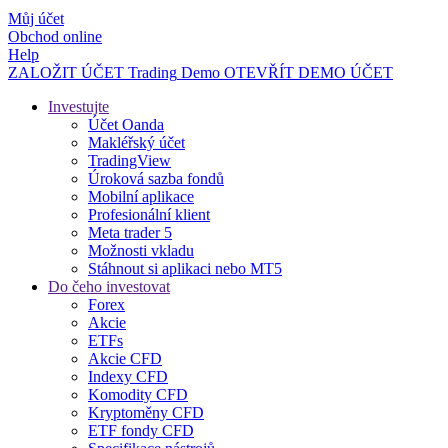
Můj účet
Obchod online
Help
ZALOŽIT ÚČET
Trading
Demo
OTEVŘÍT DEMO ÚČET
Investujte
Účet Oanda
Makléřský účet
TradingView
Úroková sazba fondů
Mobilní aplikace
Profesionální klient
Meta trader 5
Možnosti vkladu
Stáhnout si aplikaci nebo MT5
Do čeho investovat
Forex
Akcie
ETFs
Akcie CFD
Indexy CFD
Komodity CFD
Kryptoměny CFD
ETF fondy CFD