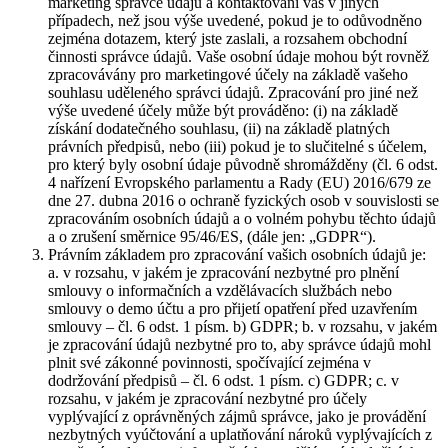
marketing správce údajů a kontaktování vás v jiných
případech, než jsou výše uvedené, pokud je to odůvodněno
zejména dotazem, který jste zaslali, a rozsahem obchodní
činnosti správce údajů. Vaše osobní údaje mohou být rovněž
zpracovávány pro marketingové účely na základě vašeho
souhlasu uděleného správci údajů. Zpracování pro jiné než
výše uvedené účely může být prováděno: (i) na základě
získání dodatečného souhlasu, (ii) na základě platných
právních předpisů, nebo (iii) pokud je to slučitelné s účelem,
pro který byly osobní údaje původně shromážděny (čl. 6 odst.
4 nařízení Evropského parlamentu a Rady (EU) 2016/679 ze
dne 27. dubna 2016 o ochraně fyzických osob v souvislosti se
zpracováním osobních údajů a o volném pohybu těchto údajů
a o zrušení směrnice 95/46/ES, (dále jen: „GDPR“).
Právním základem pro zpracování vašich osobních údajů je:
a. v rozsahu, v jakém je zpracování nezbytné pro plnění
smlouvy o informačních a vzdělávacích službách nebo
smlouvy o demo účtu a pro přijetí opatření před uzavřením
smlouvy – čl. 6 odst. 1 písm. b) GDPR; b. v rozsahu, v jakém
je zpracování údajů nezbytné pro to, aby správce údajů mohl
plnit své zákonné povinnosti, spočívající zejména v
dodržování předpisů – čl. 6 odst. 1 písm. c) GDPR; c. v
rozsahu, v jakém je zpracování nezbytné pro účely
vyplývající z oprávněných zájmů správce, jako je provádění
nezbytných vyúčtování a uplatňování nároků vyplývajících z