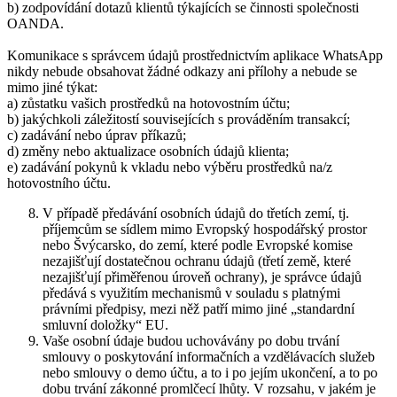
b) zodpovídání dotazů klientů týkajících se činnosti společnosti
OANDA.
Komunikace s správcem údajů prostřednictvím aplikace WhatsApp
nikdy nebude obsahovat žádné odkazy ani přílohy a nebude se
mimo jiné týkat:
a) zůstatku vašich prostředků na hotovostním účtu;
b) jakýchkoli záležitostí souvisejících s prováděním transakcí;
c) zadávání nebo úprav příkazů;
d) změny nebo aktualizace osobních údajů klienta;
e) zadávání pokynů k vkladu nebo výběru prostředků na/z
hotovostního účtu.
V případě předávání osobních údajů do třetích zemí, tj.
příjemcům se sídlem mimo Evropský hospodářský prostor
nebo Švýcarsko, do zemí, které podle Evropské komise
nezajišťují dostatečnou ochranu údajů (třetí země, které
nezajišťují přiměřenou úroveň ochrany), je správce údajů
předává s využitím mechanismů v souladu s platnými
právními předpisy, mezi něž patří mimo jiné „standardní
smluvní doložky“ EU.
Vaše osobní údaje budou uchovávány po dobu trvání
smlouvy o poskytování informačních a vzdělávacích služeb
nebo smlouvy o demo účtu, a to i po jejím ukončení, a to po
dobu trvání zákonné promlčecí lhůty. V rozsahu, v jakém je