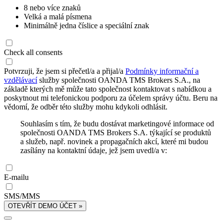
8 nebo více znaků
Velká a malá písmena
Minimálně jedna číslice a speciální znak
Check all consents
Potvrzuji, že jsem si přečetl/a a přijal/a
Podmínky informační a
vzdělávací
služby společnosti OANDA TMS Brokers S.A., na
základě kterých mě může tato společnost kontaktovat s nabídkou a
poskytnout mi telefonickou podporu za účelem správy účtu. Beru na
vědomí, že odběr této služby mohu kdykoli odhlásit.
Souhlasím s tím, že budu dostávat marketingové informace od
společnosti OANDA TMS Brokers S.A. týkající se produktů
a služeb, např. novinek a propagačních akcí, které mi budou
zasílány na kontaktní údaje, jež jsem uvedl/a v:
E-mailu
SMS/MMS
OTEVŘÍT DEMO ÚČET »