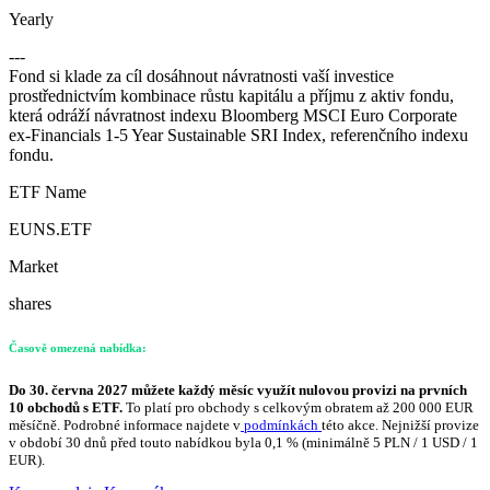
Yearly
---
Fond si klade za cíl dosáhnout návratnosti vaší investice
prostřednictvím kombinace růstu kapitálu a příjmu z aktiv fondu,
která odráží návratnost indexu Bloomberg MSCI Euro Corporate
ex-Financials 1-5 Year Sustainable SRI Index, referenčního indexu
fondu.
ETF Name
EUNS.ETF
Market
shares
Časově omezená nabídka:
Do 30. června 2027 můžete každý měsíc využít nulovou provizi na prvních
10 obchodů s ETF.
To platí pro obchody s celkovým obratem až 200 000 EUR
měsíčně. Podrobné informace najdete v
podmínkách
této akce. Nejnižší provize
v období 30 dnů před touto nabídkou byla 0,1 % (minimálně 5 PLN / 1 USD / 1
EUR).