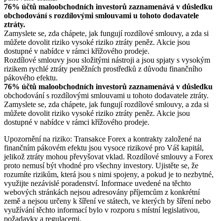
76% účtů maloobchodních investorů zaznamenává v důsledku
obchodování s rozdílovými smlouvami u tohoto dodavatele
ztráty.
Zamyslete se, zda chápete, jak fungují rozdílové smlouvy, a zda si
můžete dovolit riziko vysoké riziko ztráty peněz. Akcie jsou
dostupné v nabídce v rámci křížového prodeje.
Rozdílové smlouvy jsou složitými nástroji a jsou spjaty s vysokým
rizikem rychlé ztráty peněžních prostředků z důvodu finančního
pákového efektu.
76% účtů maloobchodních investorů zaznamenává v důsledku
obchodování s rozdílovými smlouvami u tohoto dodavatele ztráty.
Zamyslete se, zda chápete, jak fungují rozdílové smlouvy, a zda si
můžete dovolit riziko vysoké riziko ztráty peněz. Akcie jsou
dostupné v nabídce v rámci křížového prodeje.
Upozornění na riziko: Transakce Forex a kontrakty založené na
finančním pákovém efektu jsou vysoce rizikové pro Váš kapitál,
jelikož ztráty mohou převyšovat vklad. Rozdílové smlouvy a Forex
proto nemusí být vhodné pro všechny investory. Ujistěte se, že
rozumíte rizikům, která jsou s nimi spojeny, a pokud je to nezbytné,
využijte nezávislé poradenství. Informace uvedené na těchto
webových stránkách nejsou adresovány příjemcům z konkrétní
země a nejsou určeny k šíření ve státech, ve kterých by šíření nebo
využívání těchto informací bylo v rozporu s místní legislativou,
požadavky a regulacemi.