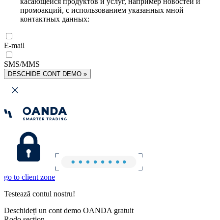
касающейся продуктов и услуг, например новостей и
промоакций, с использованием указанных мной
контактных данных:
E-mail
SMS/MMS
DESCHIDE CONT DEMO »
go to client zone
Testează contul nostru!
Deschideți un cont demo OANDA gratuit
Rodo section