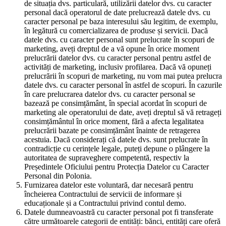
de situația dvs. particulară, utilizării datelor dvs. cu caracter
personal dacă operatorul de date prelucrează datele dvs. cu
caracter personal pe baza interesului său legitim, de exemplu,
în legătură cu comercializarea de produse și servicii. Dacă
datele dvs. cu caracter personal sunt prelucrate în scopuri de
marketing, aveți dreptul de a vă opune în orice moment
prelucrării datelor dvs. cu caracter personal pentru astfel de
activități de marketing, inclusiv profilarea. Dacă vă opuneți
prelucrării în scopuri de marketing, nu vom mai putea prelucra
datele dvs. cu caracter personal în astfel de scopuri. În cazurile
în care prelucrarea datelor dvs. cu caracter personal se
bazează pe consimțământ, în special acordat în scopuri de
marketing ale operatorului de date, aveți dreptul să vă retrageți
consimțământul în orice moment, fără a afecta legalitatea
prelucrării bazate pe consimțământ înainte de retragerea
acestuia. Dacă considerați că datele dvs. sunt prelucrate în
contradicție cu cerințele legale, puteți depune o plângere la
autoritatea de supraveghere competentă, respectiv la
Președintele Oficiului pentru Protecția Datelor cu Caracter
Personal din Polonia.
Furnizarea datelor este voluntară, dar necesară pentru
încheierea Contractului de servicii de informare și
educaționale și a Contractului privind contul demo.
Datele dumneavoastră cu caracter personal pot fi transferate
către următoarele categorii de entități: bănci, entități care oferă