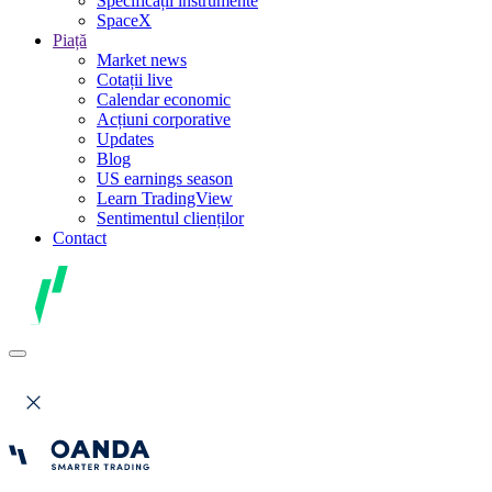
Specificații instrumente
SpaceX
Piață
Market news
Cotații live
Calendar economic
Acțiuni corporative
Updates
Blog
US earnings season
Learn TradingView
Sentimentul clienților
Contact