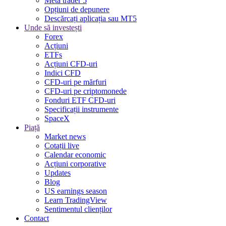
Meta trader 5
Opțiuni de depunere
Descărcați aplicația sau MT5
Unde să investești
Forex
Acțiuni
ETFs
Acțiuni CFD-uri
Indici CFD
CFD-uri pe mărfuri
CFD-uri pe criptomonede
Fonduri ETF CFD-uri
Specificații instrumente
SpaceX
Piață
Market news
Cotații live
Calendar economic
Acțiuni corporative
Updates
Blog
US earnings season
Learn TradingView
Sentimentul clienților
Contact