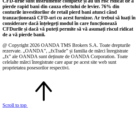
CFD-urile sunt instrumente complexe și au un risc ridicat de a
pierde rapid bani din cauza efectului de levier. 76% din
conturile investitorilor de retail pierd bani atunci când
tranzacționează CFD-uri cu acest furnizor. Ar trebui să luați în
considerare dacă înțelegeți modul în care funcționează
CFDurile și dacă vă puteți permite să vă asumați riscul ridicat
de a vă pierde banii.
@ Copyright 2026 OANDA TMS Brokers S.A. Toate drepturile
rezervate. „OANDA”, „fxTrade” și familia de mărci înregistrate
„fx” ale OANDA sunt deținute de OANDA Corporation. Toate
celelalte mărci înregistrate care apar pe acest site web sunt
proprietatea posesorilor respectivi.
Scroll to top