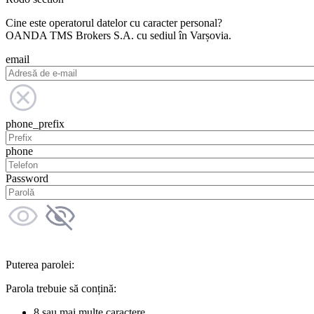
Cine este operatorul datelor cu caracter personal?
OANDA TMS Brokers S.A. cu sediul în Varșovia.
email
phone_prefix
phone
Password
Puterea parolei:
Parola trebuie să conțină:
8 sau mai multe caractere