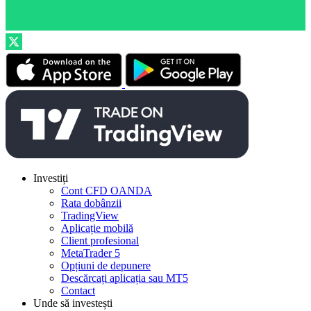
Investiți
Cont CFD OANDA
Rata dobânzii
TradingView
Aplicație mobilă
Client profesional
MetaTrader 5
Opțiuni de depunere
Descărcați aplicația sau MT5
Contact
Unde să investești