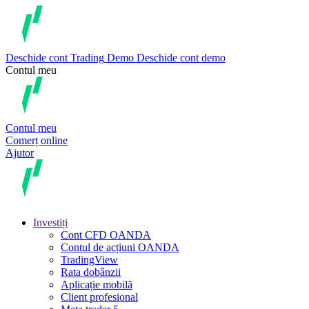
Deschide cont
Trading
Demo
Deschide cont demo
Contul meu
Contul meu
Comerț online
Ajutor
Investiți
Cont CFD OANDA
Contul de acțiuni OANDA
TradingView
Rata dobânzii
Aplicație mobilă
Client profesional