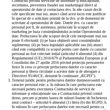
Contractul privind serviciile de informare și educaționale,
securitatea, prevenirea fraudei sau marketingul direct al
operatorului de date și contactarea dvs. în alte cazuri decât
cele specificate mai sus, atunci când acest lucru este justificat
în special de o solicitare primită de la dvs. și de domeniul de
activitate al operatorului de date. Datele dvs. cu caracter
personal pot fi, de asemenea, prelucrate în scopuri de
marketing pe baza consimțământului acordat Operatorului de
date. Prelucrarea în alte scopuri decât cele menționate mai sus
poate fi efectuată: (i) pe baza obținerii unui consimțământ
suplimentar, (ii) pe baza legislației aplicabile sau (iii) atunci
când este compatibilă cu scopul pentru care datele cu caracter
personal au fost colectate inițial (articolul 6 alineatul (4) din
Regulamentul (UE) 2016/679 al Parlamentului European și al
Consiliului din 27 aprilie 2016 privind protecția persoanelor
fizice în ceea ce privește prelucrarea datelor cu caracter
personal și libera circulație a acestor date și de abrogare a
Directivei 95/46/CE, denumit în continuare „RGPD”).
Temeiul juridic pentru prelucrarea datelor dumneavoastră cu
caracter personal este: a. în măsura în care prelucrarea este
necesară pentru executarea Contractului de servicii de
informare și educaționale sau a Contractului privind contul
demo, precum și pentru luarea de măsuri înainte de încheierea
unui contract – articolul 6 alineatul (1) litera (b) din RGPD; b.
în măsura în care prelucrarea datelor este necesară pentru ca