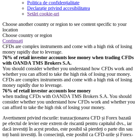
Politica de confidențialitate
Declarație privind accesibilitatea
Setări cookie-uri
Choose another country or region to see content specific to your
location
Choose country or region
Continuați
CFDs are complex instruments and come with a high risk of losing
money rapidly due to leverage.
76% of retail investor accounts lose money when trading CFDs
with OANDA TMS Brokers S.A.
You should consider whether you understand how CFDs work and
whether you can afford to take the high risk of losing your money.
CFDs are complex instruments and come with a high risk of losing
money rapidly due to leverage.
76% of retail investor accounts lose money
when trading CFDs with OANDA TMS Brokers S.A. You should
consider whether you understand how CFDs work and whether you
can afford to take the high risk of losing your money.
Avertisment privind riscurile: tranzacționarea CFD și Forex bazată
pe efectul de levier este extrem de riscantă pentru capitalul dvs., iar
dacă investiți în acest produs, este posibil să pierdeți o parte din sau
toți banii investiți. În consecință, este posibil ca CFD-urile și Forex-