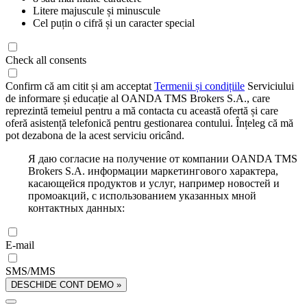
Litere majuscule și minuscule
Cel puțin o cifră și un caracter special
Check all consents
Confirm că am citit și am acceptat
Termenii și condițiile
Serviciului
de informare și educație al OANDA TMS Brokers S.A., care
reprezintă temeiul pentru a mă contacta cu această ofertă și care
oferă asistență telefonică pentru gestionarea contului. Înțeleg că mă
pot dezabona de la acest serviciu oricând.
Я даю согласие на получение от компании OANDA TMS
Brokers S.A. информации маркетингового характера,
касающейся продуктов и услуг, например новостей и
промоакций, с использованием указанных мной
контактных данных:
E-mail
SMS/MMS
DESCHIDE CONT DEMO »