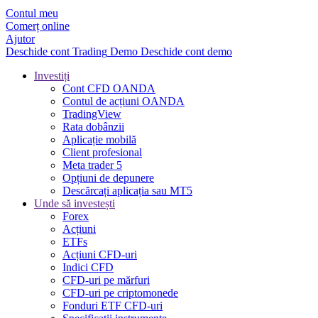
Contul meu
Comerț online
Ajutor
Deschide cont
Trading
Demo
Deschide cont demo
Investiți
Cont CFD OANDA
Contul de acțiuni OANDA
TradingView
Rata dobânzii
Aplicație mobilă
Client profesional
Meta trader 5
Opțiuni de depunere
Descărcați aplicația sau MT5
Unde să investești
Forex
Acțiuni
ETFs
Acțiuni CFD-uri
Indici CFD
CFD-uri pe mărfuri
CFD-uri pe criptomonede
Fonduri ETF CFD-uri