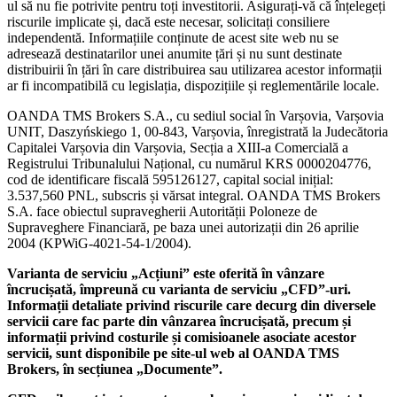
ul să nu fie potrivite pentru toți investitorii. Asigurați-vă că înțelegeți
riscurile implicate și, dacă este necesar, solicitați consiliere
independentă. Informațiile conținute de acest site web nu se
adresează destinatarilor unei anumite țări și nu sunt destinate
distribuirii în țări în care distribuirea sau utilizarea acestor informații
ar fi incompatibilă cu legislația, dispozițiile și reglementările locale.
OANDA TMS Brokers S.A., cu sediul social în Varșovia, Varșovia
UNIT, Daszyńskiego 1, 00-843, Varșovia, înregistrată la Judecătoria
Capitalei Varșovia din Varșovia, Secția a XIII-a Comercială a
Registrului Tribunalului Național, cu numărul KRS 0000204776,
cod de identificare fiscală 595126127, capital social inițial:
3.537,560 PNL, subscris și vărsat integral. OANDA TMS Brokers
S.A. face obiectul supravegherii Autorității Poloneze de
Supraveghere Financiară, pe baza unei autorizații din 26 aprilie
2004 (KPWiG-4021-54-1/2004).
Varianta de serviciu „Acțiuni” este oferită în vânzare
încrucișată, împreună cu varianta de serviciu „CFD”-uri.
Informații detaliate privind riscurile care decurg din diversele
servicii care fac parte din vânzarea încrucișată, precum și
informații privind costurile și comisioanele asociate acestor
servicii, sunt disponibile pe site-ul web al OANDA TMS
Brokers, în secțiunea „Documente”.