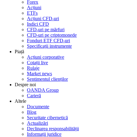
Forex
Acțiuni
ETFs
Acțiuni CFD-uri
Indici CFD
CFD-uri pe mărfuri
CFD-uri pe criptomonede
Fonduri ETF CFD-uri
Specificații instrumente
Piață
Acțiuni corporative
Cotații live
Rulaje
Market news
Sentimentul clienților
Despre noi
OANDA Group
Carieră
Altele
Documente
Blog
Securitate cibernetică
Actualizări
Declinarea responsabilității
Informații juridice