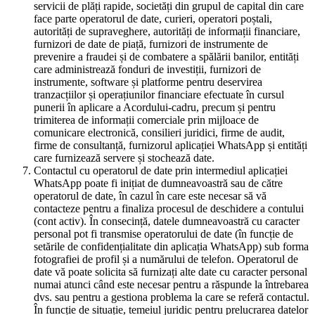
servicii de plăți rapide, societăți din grupul de capital din care
face parte operatorul de date, curieri, operatori poștali,
autorități de supraveghere, autorități de informații financiare,
furnizori de date de piață, furnizori de instrumente de
prevenire a fraudei și de combatere a spălării banilor, entități
care administrează fonduri de investiții, furnizori de
instrumente, software și platforme pentru deservirea
tranzacțiilor și operațiunilor financiare efectuate în cursul
punerii în aplicare a Acordului-cadru, precum și pentru
trimiterea de informații comerciale prin mijloace de
comunicare electronică, consilieri juridici, firme de audit,
firme de consultanță, furnizorul aplicației WhatsApp și entități
care furnizează servere și stochează date.
Contactul cu operatorul de date prin intermediul aplicației
WhatsApp poate fi inițiat de dumneavoastră sau de către
operatorul de date, în cazul în care este necesar să vă
contacteze pentru a finaliza procesul de deschidere a contului
(cont activ). În consecință, datele dumneavoastră cu caracter
personal pot fi transmise operatorului de date (în funcție de
setările de confidențialitate din aplicația WhatsApp) sub forma
fotografiei de profil și a numărului de telefon. Operatorul de
date vă poate solicita să furnizați alte date cu caracter personal
numai atunci când este necesar pentru a răspunde la întrebarea
dvs. sau pentru a gestiona problema la care se referă contactul.
În funcție de situație, temeiul juridic pentru prelucrarea datelor