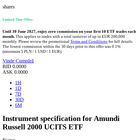
shares
Limited-Time Offer:
Until 30 June 2027, enjoy zero commission on your first 10 ETF trades each
month.
This applies to trades with a total turnover of up to EUR 200,000
monthly. Please review the promotional
Terms and Conditions
for full details.
The lowest commission within the 30 days prior to this offer was 0.1%
(minimum 5 PLN / 1 USD / 1 EUR).
Vinde
Cumpără
BID
0.0000
ASK
0.0000
1H
1D
7D
30D
6M
Instrument specification for Amundi
Russell 2000 UCITS ETF