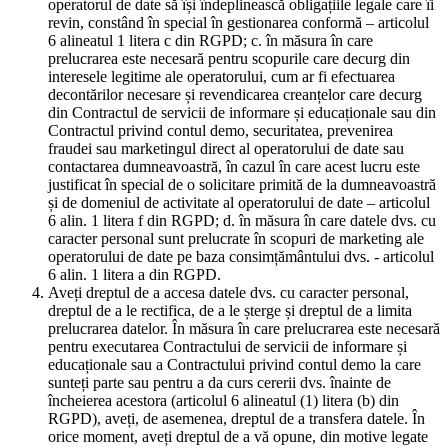
operatorul de date să își îndeplinească obligațiile legale care îi
revin, constând în special în gestionarea conformă – articolul
6 alineatul 1 litera c din RGPD; c. în măsura în care
prelucrarea este necesară pentru scopurile care decurg din
interesele legitime ale operatorului, cum ar fi efectuarea
decontărilor necesare și revendicarea creanțelor care decurg
din Contractul de servicii de informare și educaționale sau din
Contractul privind contul demo, securitatea, prevenirea
fraudei sau marketingul direct al operatorului de date sau
contactarea dumneavoastră, în cazul în care acest lucru este
justificat în special de o solicitare primită de la dumneavoastră
și de domeniul de activitate al operatorului de date – articolul
6 alin. 1 litera f din RGPD; d. în măsura în care datele dvs. cu
caracter personal sunt prelucrate în scopuri de marketing ale
operatorului de date pe baza consimțământului dvs. - articolul
6 alin. 1 litera a din RGPD.
Aveți dreptul de a accesa datele dvs. cu caracter personal,
dreptul de a le rectifica, de a le șterge și dreptul de a limita
prelucrarea datelor. În măsura în care prelucrarea este necesară
pentru executarea Contractului de servicii de informare și
educaționale sau a Contractului privind contul demo la care
sunteți parte sau pentru a da curs cererii dvs. înainte de
încheierea acestora (articolul 6 alineatul (1) litera (b) din
RGPD), aveți, de asemenea, dreptul de a transfera datele. În
orice moment, aveți dreptul de a vă opune, din motive legate