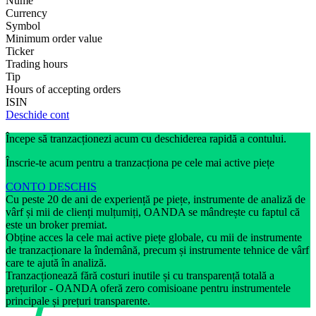
Nume
Currency
Symbol
Minimum order value
Ticker
Trading hours
Tip
Hours of accepting orders
ISIN
Deschide cont
Începe să tranzacționezi acum cu deschiderea rapidă a contului.
Înscrie-te acum pentru a tranzacționa pe cele mai active piețe
CONTO DESCHIS
Cu peste 20 de ani de experiență pe piețe, instrumente de analiză de
vârf și mii de clienți mulțumiți, OANDA se mândrește cu faptul că
este un broker premiat.
Obține acces la cele mai active piețe globale, cu mii de instrumente
de tranzacționare la îndemână, precum și instrumente tehnice de vârf
care te ajută în analiză.
Tranzacționează fără costuri inutile și cu transparență totală a
prețurilor - OANDA oferă zero comisioane pentru instrumentele
principale și prețuri transparente.