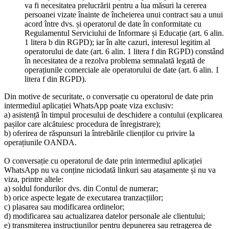
va fi necesitatea prelucrării pentru a lua măsuri la cererea
persoanei vizate înainte de încheierea unui contract sau a unui
acord între dvs. și operatorul de date în conformitate cu
Regulamentul Serviciului de Informare și Educație (art. 6 alin.
1 litera b din RGPD); iar în alte cazuri, interesul legitim al
operatorului de date (art. 6 alin. 1 litera f din RGPD) constând
în necesitatea de a rezolva problema semnalată legată de
operațiunile comerciale ale operatorului de date (art. 6 alin. 1
litera f din RGPD).
Din motive de securitate, o conversație cu operatorul de date prin
intermediul aplicației WhatsApp poate viza exclusiv:
a) asistență în timpul procesului de deschidere a contului (explicarea
pașilor care alcătuiesc procedura de înregistrare);
b) oferirea de răspunsuri la întrebările clienților cu privire la
operațiunile OANDA.
O conversație cu operatorul de date prin intermediul aplicației
WhatsApp nu va conține niciodată linkuri sau atașamente și nu va
viza, printre altele:
a) soldul fondurilor dvs. din Contul de numerar;
b) orice aspecte legate de executarea tranzacțiilor;
c) plasarea sau modificarea ordinelor;
d) modificarea sau actualizarea datelor personale ale clientului;
e) transmiterea instrucțiunilor pentru depunerea sau retragerea de