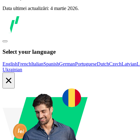
Data ultimei actualizări: 4 martie 2026.
Select your language
English
French
Italian
Spanish
German
Portuguese
Dutch
Czech
Latvian
L
Ukrainian
×