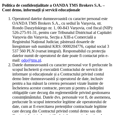
Politica de confidențialitate a OANDA TMS Brokers S.A. –
Cont demo, informații și servicii educaționale
Operatorul datelor dumneavoastră cu caracter personal este
OANDA TMS Brokers S.A., cu sediul în Varșovia, str.
Rondo Daszyńskiego nr. 1, 00-843 Varșovia, cod fiscal (NIP):
526-275-91-31, pentru care Tribunalul Districtual al Capitalei
Varșovia din Varșovia, Secția a XIII-a Comercială a
Registrului Național Judiciar, păstrează dosarele de
înregistrare sub numărul KRS: 0000204776, capital social 3
537 560 PLN (varsat integral). Responsabilul cu protecția
datelor numit de operatorul de date poate fi contactat prin e-
mail:
odo@tms.pl
.
Datele dumneavoastră cu caracter personal vor fi prelucrate în
scopul încheierii și executării Contractului de servicii de
informare și educaționale și a Contractului privind contul
demo între dumneavoastră și operatorul de date, inclusiv
pentru a lua măsuri la cererea persoanei vizate înainte de
încheierea acestor contracte, precum și pentru a îndeplini
obligațiile care decurg din reglementările privind gestionarea
consimțământului. Datele dvs. personale vor fi, de asemenea,
prelucrate în scopul intereselor legitime ale operatorului de
date, cum ar fi exercitarea pretențiilor contractuale legitime
care decurg din Contractul privind contul demo sau din