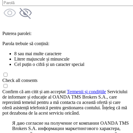
Puterea parolei:
Parola trebuie să conțină:
8 sau mai multe caractere
Litere majuscule și minuscule
Cel puțin o cifră și un caracter special
Check all consents
Confirm că am citit și am acceptat
Termenii și condițiile
Serviciului
de informare și educație al OANDA TMS Brokers S.A., care
reprezintă temeiul pentru a mă contacta cu această ofertă și care
oferă asistență telefonică pentru gestionarea contului. Înțeleg că mă
pot dezabona de la acest serviciu oricând.
Я даю согласие на получение от компании OANDA TMS
Brokers S.A. информации маркетингового характера,