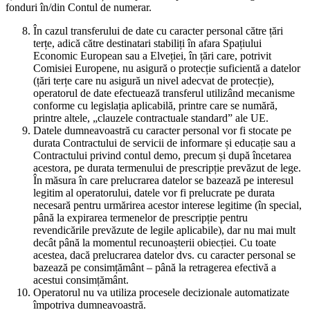
fonduri în/din Contul de numerar.
În cazul transferului de date cu caracter personal către țări
terțe, adică către destinatari stabiliți în afara Spațiului
Economic European sau a Elveției, în țări care, potrivit
Comisiei Europene, nu asigură o protecție suficientă a datelor
(țări terțe care nu asigură un nivel adecvat de protecție),
operatorul de date efectuează transferul utilizând mecanisme
conforme cu legislația aplicabilă, printre care se numără,
printre altele, „clauzele contractuale standard” ale UE.
Datele dumneavoastră cu caracter personal vor fi stocate pe
durata Contractului de servicii de informare și educație sau a
Contractului privind contul demo, precum și după încetarea
acestora, pe durata termenului de prescripție prevăzut de lege.
În măsura în care prelucrarea datelor se bazează pe interesul
legitim al operatorului, datele vor fi prelucrate pe durata
necesară pentru urmărirea acestor interese legitime (în special,
până la expirarea termenelor de prescripție pentru
revendicările prevăzute de legile aplicabile), dar nu mai mult
decât până la momentul recunoașterii obiecției. Cu toate
acestea, dacă prelucrarea datelor dvs. cu caracter personal se
bazează pe consimțământ – până la retragerea efectivă a
acestui consimțământ.
Operatorul nu va utiliza procesele decizionale automatizate
împotriva dumneavoastră.