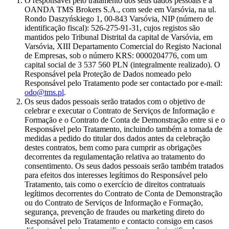
O responsável pelo tratamento dos seus dados pessoais é a
OANDA TMS Brokers S.A., com sede em Varsóvia, na ul.
Rondo Daszyńskiego 1, 00-843 Varsóvia, NIP (número de
identificação fiscal): 526-275-91-31, cujos registos são
mantidos pelo Tribunal Distrital da capital de Varsóvia, em
Varsóvia, XIII Departamento Comercial do Registo Nacional
de Empresas, sob o número KRS: 0000204776, com um
capital social de 3 537 560 PLN (integralmente realizado). O
Responsável pela Proteção de Dados nomeado pelo
Responsável pelo Tratamento pode ser contactado por e-mail:
odo@tms.pl
.
Os seus dados pessoais serão tratados com o objetivo de
celebrar e executar o Contrato de Serviços de Informação e
Formação e o Contrato de Conta de Demonstração entre si e o
Responsável pelo Tratamento, incluindo também a tomada de
medidas a pedido do titular dos dados antes da celebração
destes contratos, bem como para cumprir as obrigações
decorrentes da regulamentação relativa ao tratamento do
consentimento. Os seus dados pessoais serão também tratados
para efeitos dos interesses legítimos do Responsável pelo
Tratamento, tais como o exercício de direitos contratuais
legítimos decorrentes do Contrato de Conta de Demonstração
ou do Contrato de Serviços de Informação e Formação,
segurança, prevenção de fraudes ou marketing direto do
Responsável pelo Tratamento e contacto consigo em casos