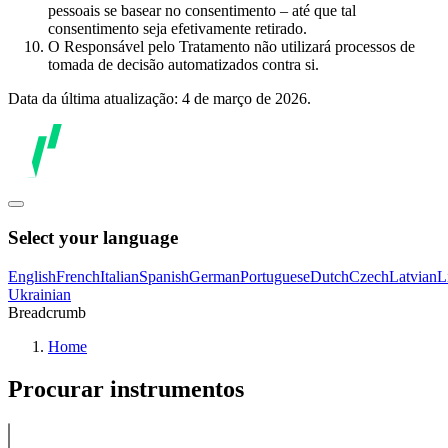
pessoais se basear no consentimento – até que tal
consentimento seja efetivamente retirado.
O Responsável pelo Tratamento não utilizará processos de
tomada de decisão automatizados contra si.
Data da última atualização: 4 de março de 2026.
Select your language
English
French
Italian
Spanish
German
Portuguese
Dutch
Czech
Latvian
L
Ukrainian
Breadcrumb
Home
Procurar instrumentos