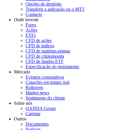
Opções de depósito
Transferir a aplicação ou o MT5
Contacto
Onde investir
Forex
Ações
ETFs
CFD de ações
CFD de índices
CFD de matérias-primas
CFD de criptomoeda
CFD de fundos ETF
Especificação do instrumento
Mercado
Eventos corporativos
Cotações em tempo real
Rollovers
Market news
Sentimento do cliente
Sobre nós
OANDA Group
Carreira
Outros
Documentos
Notícias