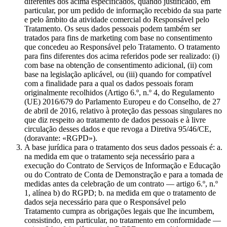
diferentes dos acima especificados, quando justificado, em
particular, por um pedido de informação recebido da sua parte
e pelo âmbito da atividade comercial do Responsável pelo
Tratamento. Os seus dados pessoais podem também ser
tratados para fins de marketing com base no consentimento
que concedeu ao Responsável pelo Tratamento. O tratamento
para fins diferentes dos acima referidos pode ser realizado: (i)
com base na obtenção de consentimento adicional, (ii) com
base na legislação aplicável, ou (iii) quando for compatível
com a finalidade para a qual os dados pessoais foram
originalmente recolhidos (Artigo 6.º, n.º 4, do Regulamento
(UE) 2016/679 do Parlamento Europeu e do Conselho, de 27
de abril de 2016, relativo à proteção das pessoas singulares no
que diz respeito ao tratamento de dados pessoais e à livre
circulação desses dados e que revoga a Diretiva 95/46/CE,
(doravante: «RGPD»).
A base jurídica para o tratamento dos seus dados pessoais é: a.
na medida em que o tratamento seja necessário para a
execução do Contrato de Serviços de Informação e Educação
ou do Contrato de Conta de Demonstração e para a tomada de
medidas antes da celebração de um contrato — artigo 6.º, n.º
1, alínea b) do RGPD; b. na medida em que o tratamento de
dados seja necessário para que o Responsável pelo
Tratamento cumpra as obrigações legais que lhe incumbem,
consistindo, em particular, no tratamento em conformidade —