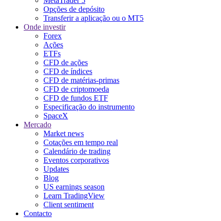
MetaTrader 5
Opções de depósito
Transferir a aplicação ou o MT5
Onde investir
Forex
Ações
ETFs
CFD de ações
CFD de índices
CFD de matérias-primas
CFD de criptomoeda
CFD de fundos ETF
Especificação do instrumento
SpaceX
Mercado
Market news
Cotações em tempo real
Calendário de trading
Eventos corporativos
Updates
Blog
US earnings season
Learn TradingView
Client sentiment
Contacto