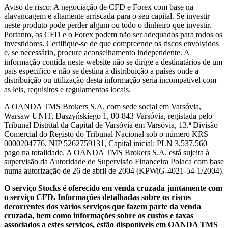
Aviso de risco: A negociação de CFD e Forex com base na
alavancagem é altamente arriscada para o seu capital. Se investir
neste produto pode perder algum ou todo o dinheiro que investir.
Portanto, os CFD e o Forex podem não ser adequados para todos os
investidores. Certifique-se de que compreende os riscos envolvidos
e, se necessário, procure aconselhamento independente. A
informação contida neste website não se dirige a destinatários de um
país específico e não se destina à distribuição a países onde a
distribuição ou utilização desta informação seria incompatível com
as leis, requisitos e regulamentos locais.
A OANDA TMS Brokers S.A. com sede social em Varsóvia,
Warsaw UNIT, Daszyńskiego 1, 00-843 Varsóvia, registada pelo
Tribunal Distrital da Capital de Varsóvia em Varsóvia, 13.ª Divisão
Comercial do Registo do Tribunal Nacional sob o número KRS
0000204776, NIP 5262759131, Capital inicial: PLN 3,537.560
pago na totalidade. A OANDA TMS Brokers S.A. está sujeita à
supervisão da Autoridade de Supervisão Financeira Polaca com base
numa autorização de 26 de abril de 2004 (KPWiG-4021-54-1/2004).
O serviço Stocks é oferecido em venda cruzada juntamente com
o serviço CFD. Informações detalhadas sobre os riscos
decorrentes dos vários serviços que fazem parte da venda
cruzada, bem como informações sobre os custos e taxas
associados a estes serviços, estão disponíveis em OANDA TMS