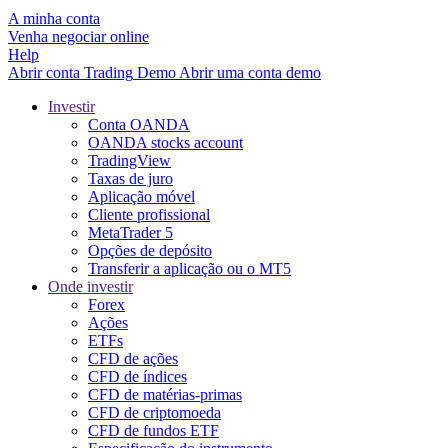
A minha conta
Venha negociar online
Help
Abrir conta
Trading
Demo
Abrir uma conta demo
Investir
Conta OANDA
OANDA stocks account
TradingView
Taxas de juro
Aplicação móvel
Cliente profissional
MetaTrader 5
Opções de depósito
Transferir a aplicação ou o MT5
Onde investir
Forex
Ações
ETFs
CFD de ações
CFD de índices
CFD de matérias-primas
CFD de criptomoeda
CFD de fundos ETF