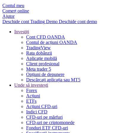
Contul meu
Comerț online
Ajutor
Deschide cont
Trading
Demo
Deschide cont demo
Investiți
Cont CFD OANDA
Contul de acțiuni OANDA
TradingView
Rata dobânzii
Aplicație mobilă
Client profesional
Meta trader 5
Opțiuni de depunere
Descărcați aplicația sau MT5
Unde să investești
Forex
Acțiuni
ETFs
Acțiuni CFD-uri
Indici CFD
CFD-uri pe mărfuri
CFD-uri pe criptomonede
Fonduri ETF CFD-uri