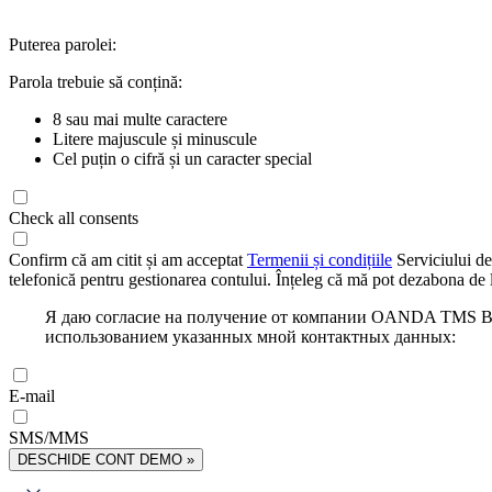
Puterea parolei:
Parola trebuie să conțină:
8 sau mai multe caractere
Litere majuscule și minuscule
Cel puțin o cifră și un caracter special
Check all consents
Confirm că am citit și am acceptat
Termenii și condițiile
Serviciului de
telefonică pentru gestionarea contului. Înțeleg că mă pot dezabona de l
Я даю согласие на получение от компании OANDA TMS Bro
использованием указанных мной контактных данных:
E-mail
SMS/MMS
DESCHIDE CONT DEMO »