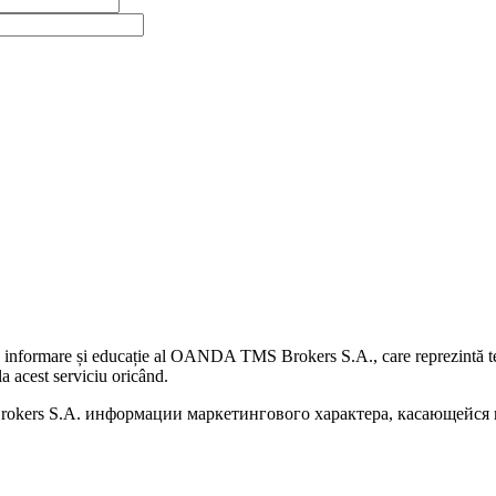
 informare și educație al OANDA TMS Brokers S.A., care reprezintă teme
a acest serviciu oricând.
kers S.A. информации маркетингового характера, касающейся п