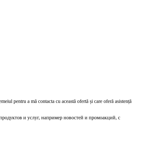
iul pentru a mă contacta cu această ofertă și care oferă asistență
родуктов и услуг, например новостей и промоакций, с