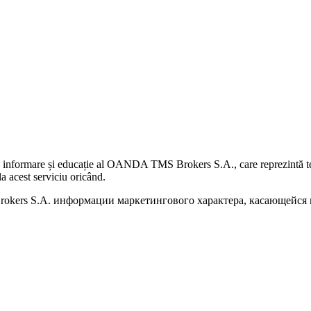
 informare și educație al OANDA TMS Brokers S.A., care reprezintă teme
a acest serviciu oricând.
kers S.A. информации маркетингового характера, касающейся п