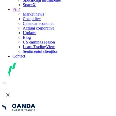
Specificații instrumente
SpaceX
Piață
Market news
Cotații live
Calendar economic
Acțiuni corporative
Updates
Blog
US earnings season
Learn TradingView
Sentimentul clienților
Contact