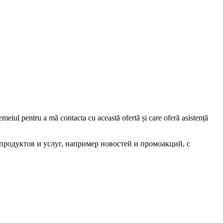
iul pentru a mă contacta cu această ofertă și care oferă asistență
родуктов и услуг, например новостей и промоакций, с