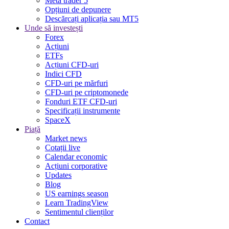
Meta trader 5
Opțiuni de depunere
Descărcați aplicația sau MT5
Unde să investești
Forex
Acțiuni
ETFs
Acțiuni CFD-uri
Indici CFD
CFD-uri pe mărfuri
CFD-uri pe criptomonede
Fonduri ETF CFD-uri
Specificații instrumente
SpaceX
Piață
Market news
Cotații live
Calendar economic
Acțiuni corporative
Updates
Blog
US earnings season
Learn TradingView
Sentimentul clienților
Contact