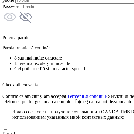
phone
Password
Puterea parolei:
Parola trebuie să conțină:
8 sau mai multe caractere
Litere majuscule și minuscule
Cel puțin o cifră și un caracter special
Check all consents
Confirm că am citit și am acceptat
Termenii și condițiile
Serviciului de
telefonică pentru gestionarea contului. Înțeleg că mă pot dezabona de l
Я даю согласие на получение от компании OANDA TMS Bro
использованием указанных мной контактных данных:
E-mail