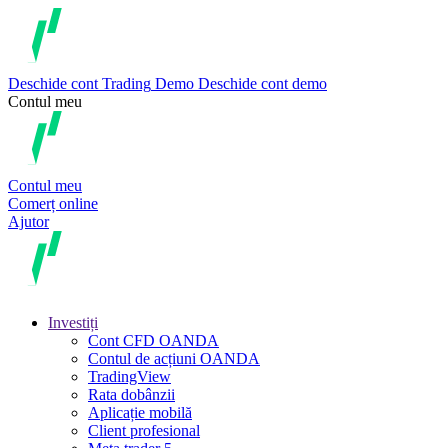
Deschide cont
Trading
Demo
Deschide cont demo
Contul meu
Contul meu
Comerț online
Ajutor
Investiți
Cont CFD OANDA
Contul de acțiuni OANDA
TradingView
Rata dobânzii
Aplicație mobilă
Client profesional