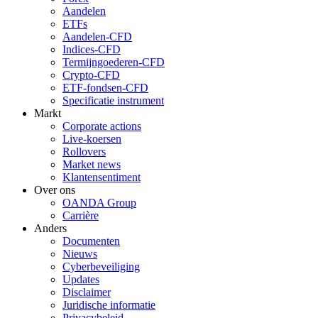
Aandelen
ETFs
Aandelen-CFD
Indices-CFD
Termijngoederen-CFD
Crypto-CFD
ETF-fondsen-CFD
Specificatie instrument
Markt
Corporate actions
Live-koersen
Rollovers
Market news
Klantensentiment
Over ons
OANDA Group
Carrière
Anders
Documenten
Nieuws
Cyberbeveiliging
Updates
Disclaimer
Juridische informatie
Privacybeleid