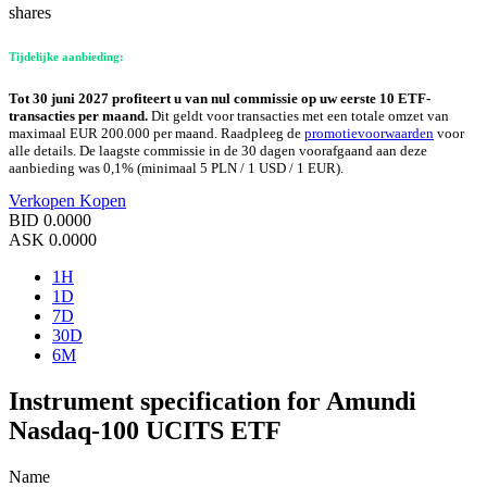
shares
Tijdelijke aanbieding:
Tot 30 juni 2027 profiteert u van nul commissie op uw eerste 10 ETF-
transacties per maand.
Dit geldt voor transacties met een totale omzet van
maximaal EUR 200.000 per maand. Raadpleeg de
promotievoorwaarden
voor
alle details. De laagste commissie in de 30 dagen voorafgaand aan deze
aanbieding was 0,1% (minimaal 5 PLN / 1 USD / 1 EUR).
Verkopen
Kopen
BID
0.0000
ASK
0.0000
1H
1D
7D
30D
6M
Instrument specification for Amundi
Nasdaq-100 UCITS ETF
Name