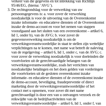
verkeer van die gegevens en tot intrekking van Richtlijn
95/46/EG, (hierna: ‘AVG’).
De rechtsgrondslag voor de verwerking van uw
persoonsgegevens is: a. voor zover de verwerking
noodzakelijk is voor de uitvoering van de Overeenkomst
inzake informatie- en educatieve diensten of de Overeenkomst
inzake de demo-account en voor het nemen van stappen
voorafgaand aan het sluiten van een overeenkomst – artikel 6,
lid 1, onder b), van de AVG; b. voor zover de
gegevensverwerking noodzakelijk is om de
verwerkingsverantwoordelijke in staat te stellen zijn wettelijke
verplichtingen na te komen, met name wat betreft de naleving
van de regelgeving – artikel 6, lid 1, onder c, van de AVG; c.
voor zover de verwerking noodzakelijk is voor doeleinden die
voortvloeien uit de gerechtvaardigde belangen van de
verwerkingsverantwoordelijke, zoals het verrichten van
noodzakelijke betalingen en het doen gelden van vorderingen
die voortvloeien uit de gesloten overeenkomst inzake
informatie- en educatieve diensten of de overeenkomst inzake
de demo-account, beveiliging, fraudepreventie of direct
marketing door de verwerkingsverantwoordelijke of het
contact met u opnemen, voor zover dit met name
gerechtvaardigd is door een van u ontvangen verzoek en de
reikwijdte van de bedrijfsactiviteiten van de
verwerkingsverantwoordelijke – artikel 6, lid 1, onder f, van