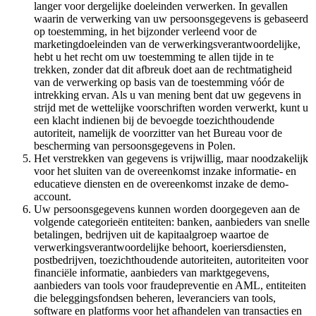
langer voor dergelijke doeleinden verwerken. In gevallen
waarin de verwerking van uw persoonsgegevens is gebaseerd
op toestemming, in het bijzonder verleend voor de
marketingdoeleinden van de verwerkingsverantwoordelijke,
hebt u het recht om uw toestemming te allen tijde in te
trekken, zonder dat dit afbreuk doet aan de rechtmatigheid
van de verwerking op basis van de toestemming vóór de
intrekking ervan. Als u van mening bent dat uw gegevens in
strijd met de wettelijke voorschriften worden verwerkt, kunt u
een klacht indienen bij de bevoegde toezichthoudende
autoriteit, namelijk de voorzitter van het Bureau voor de
bescherming van persoonsgegevens in Polen.
Het verstrekken van gegevens is vrijwillig, maar noodzakelijk
voor het sluiten van de overeenkomst inzake informatie- en
educatieve diensten en de overeenkomst inzake de demo-
account.
Uw persoonsgegevens kunnen worden doorgegeven aan de
volgende categorieën entiteiten: banken, aanbieders van snelle
betalingen, bedrijven uit de kapitaalgroep waartoe de
verwerkingsverantwoordelijke behoort, koeriersdiensten,
postbedrijven, toezichthoudende autoriteiten, autoriteiten voor
financiële informatie, aanbieders van marktgegevens,
aanbieders van tools voor fraudepreventie en AML, entiteiten
die beleggingsfondsen beheren, leveranciers van tools,
software en platforms voor het afhandelen van transacties en