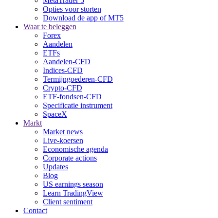
MetaTrader 5
Opties voor storten
Download de app of MT5
Waar te beleggen
Forex
Aandelen
ETFs
Aandelen-CFD
Indices-CFD
Termijngoederen-CFD
Crypto-CFD
ETF-fondsen-CFD
Specificatie instrument
SpaceX
Markt
Market news
Live-koersen
Economische agenda
Corporate actions
Updates
Blog
US earnings season
Learn TradingView
Client sentiment
Contact