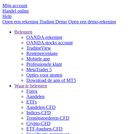
Mijn account
Handel online
Help
Open een rekening
Trading
Demo
Open een demo-rekening
Beleggen
OANDA-rekening
OANDA stocks account
TradingView
Rentepercentage
Mobiele app
Professionele klant
MetaTrader 5
Opties voor storten
Download de app of MT5
Waar te beleggen
Forex
Aandelen
ETFs
Aandelen-CFD
Indices-CFD
Termijngoederen-CFD
Crypto-CFD
ETF-fondsen-CFD