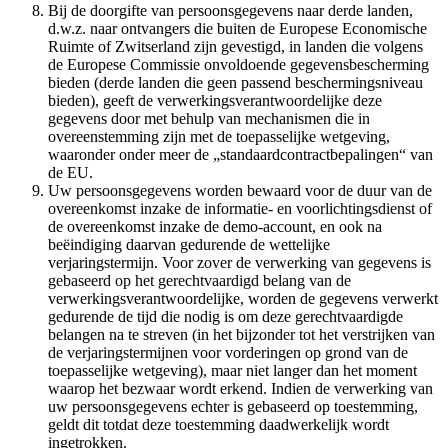
Bij de doorgifte van persoonsgegevens naar derde landen,
d.w.z. naar ontvangers die buiten de Europese Economische
Ruimte of Zwitserland zijn gevestigd, in landen die volgens
de Europese Commissie onvoldoende gegevensbescherming
bieden (derde landen die geen passend beschermingsniveau
bieden), geeft de verwerkingsverantwoordelijke deze
gegevens door met behulp van mechanismen die in
overeenstemming zijn met de toepasselijke wetgeving,
waaronder onder meer de „standaardcontractbepalingen“ van
de EU.
Uw persoonsgegevens worden bewaard voor de duur van de
overeenkomst inzake de informatie- en voorlichtingsdienst of
de overeenkomst inzake de demo-account, en ook na
beëindiging daarvan gedurende de wettelijke
verjaringstermijn. Voor zover de verwerking van gegevens is
gebaseerd op het gerechtvaardigd belang van de
verwerkingsverantwoordelijke, worden de gegevens verwerkt
gedurende de tijd die nodig is om deze gerechtvaardigde
belangen na te streven (in het bijzonder tot het verstrijken van
de verjaringstermijnen voor vorderingen op grond van de
toepasselijke wetgeving), maar niet langer dan het moment
waarop het bezwaar wordt erkend. Indien de verwerking van
uw persoonsgegevens echter is gebaseerd op toestemming,
geldt dit totdat deze toestemming daadwerkelijk wordt
ingetrokken.