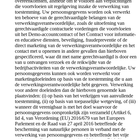
overeenkomsten, alsmede om te voldoen aan verplichtingen
die voortvloeien uit regelgeving inzake de verwerking van
toestemming. Uw persoonsgegevens worden ook verwerkt
ten behoeve van de gerechtvaardigde belangen van de
verwerkingsverantwoordelijke, zoals de uitoefening van
gerechtvaardigde contractuele vorderingen die voortvloeien
uit het Demo-accountcontract of het Contract voor informatie-
en educatieve diensten, beveiliging, fraudepreventie of de
direct marketing van de verwerkingsverantwoordelijke en het
contact met u opnemen in andere gevallen dan hierboven
gespecificeerd, waar dit met name gerechtvaardigd is door een
van u ontvangen verzoek en de reikwijdte van de
bedrijfsactiviteiten van de verwerkingsverantwoordelijke. Uw
persoonsgegevens kunnen ook worden verwerkt voor
marketingdoeleinden op basis van de toestemming die u aan
de verwerkingsverantwoordelijke hebt gegeven. Verwerking
voor andere doeleinden dan de hierboven genoemde kan
plaatsvinden: (i) op basis van het verkrijgen van aanvullende
toestemming, (ii) op basis van toepasselijke wetgeving, of (iii)
wanneer dit verenigbaar is met het doel waarvoor de
persoonsgegevens oorspronkelijk zijn verzameld (Artikel 6,
lid 4, van Verordening (EU) 2016/679 van het Europees
Parlement en de Raad van 27 april 2016 betreffende de
bescherming van natuurlijke personen in verband met de
verwerking van persoonsgegevens en betreffende het vrije