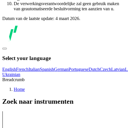
De verwerkingsverantwoordelijke zal geen gebruik maken
van geautomatiseerde besluitvorming ten aanzien van u.
Datum van de laatste update: 4 maart 2026.
Select your language
English
French
Italian
Spanish
German
Portuguese
Dutch
Czech
Latvian
L
Ukrainian
Breadcrumb
Home
Zoek naar instrumenten