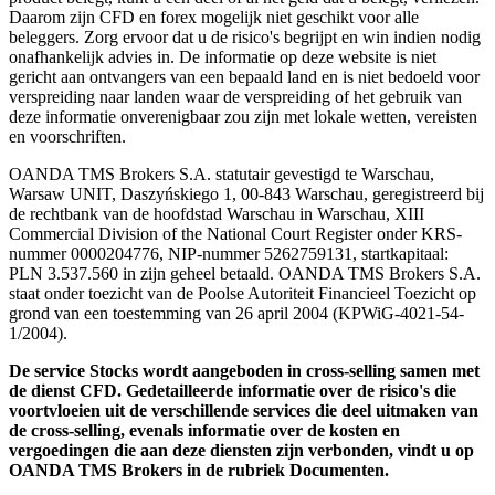
Daarom zijn CFD en forex mogelijk niet geschikt voor alle
beleggers. Zorg ervoor dat u de risico's begrijpt en win indien nodig
onafhankelijk advies in. De informatie op deze website is niet
gericht aan ontvangers van een bepaald land en is niet bedoeld voor
verspreiding naar landen waar de verspreiding of het gebruik van
deze informatie onverenigbaar zou zijn met lokale wetten, vereisten
en voorschriften.
OANDA TMS Brokers S.A. statutair gevestigd te Warschau,
Warsaw UNIT, Daszyńskiego 1, 00-843 Warschau, geregistreerd bij
de rechtbank van de hoofdstad Warschau in Warschau, XIII
Commercial Division of the National Court Register onder KRS-
nummer 0000204776, NIP-nummer 5262759131, startkapitaal:
PLN 3.537.560 in zijn geheel betaald. OANDA TMS Brokers S.A.
staat onder toezicht van de Poolse Autoriteit Financieel Toezicht op
grond van een toestemming van 26 april 2004 (KPWiG-4021-54-
1/2004).
De service Stocks wordt aangeboden in cross-selling samen met
de dienst CFD. Gedetailleerde informatie over de risico's die
voortvloeien uit de verschillende services die deel uitmaken van
de cross-selling, evenals informatie over de kosten en
vergoedingen die aan deze diensten zijn verbonden, vindt u op
OANDA TMS Brokers in de rubriek Documenten.