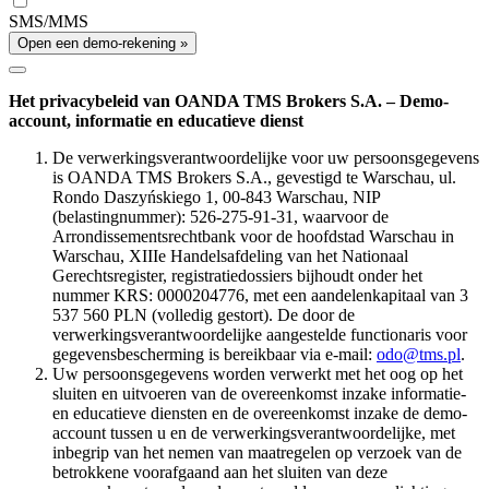
SMS/MMS
Open een demo-rekening »
Het privacybeleid van OANDA TMS Brokers S.A. – Demo-
account, informatie en educatieve dienst
De verwerkingsverantwoordelijke voor uw persoonsgegevens
is OANDA TMS Brokers S.A., gevestigd te Warschau, ul.
Rondo Daszyńskiego 1, 00-843 Warschau, NIP
(belastingnummer): 526-275-91-31, waarvoor de
Arrondissementsrechtbank voor de hoofdstad Warschau in
Warschau, XIIIe Handelsafdeling van het Nationaal
Gerechtsregister, registratiedossiers bijhoudt onder het
nummer KRS: 0000204776, met een aandelenkapitaal van 3
537 560 PLN (volledig gestort). De door de
verwerkingsverantwoordelijke aangestelde functionaris voor
gegevensbescherming is bereikbaar via e-mail:
odo@tms.pl
.
Uw persoonsgegevens worden verwerkt met het oog op het
sluiten en uitvoeren van de overeenkomst inzake informatie-
en educatieve diensten en de overeenkomst inzake de demo-
account tussen u en de verwerkingsverantwoordelijke, met
inbegrip van het nemen van maatregelen op verzoek van de
betrokkene voorafgaand aan het sluiten van deze