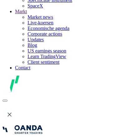
Specificatie instrument
SpaceX
Markt
Market news
Live-koersen
Economische agenda
Corporate actions
Updates
Blog
US earnings season
Learn TradingView
Client sentiment
Contact