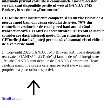
informații privind costurile și comisioanele asociate acestor
servicii, sunt disponibile pe site-ul web al OANDA TMS
Brokers, în secțiunea „Documente”.
CFD-urile sunt instrumente complexe și au un risc ridicat de a
pierde rapid bani din cauza efectului de levier. 76% din
conturile investitorilor de retail pierd bani atunci când
tranzacționează CFD-uri cu acest furnizor. Ar trebui să luați în
considerare dacă înțelegeți modul în care funcționează
CFDurile și dacă vă puteți permite să vă asumați riscul ridicat
de a vă pierde banii.
@ Copyright 2026 OANDA TMS Brokers S.A. Toate drepturile
rezervate. „OANDA”, „fxTrade” și familia de mărci înregistrate
„fx” ale OANDA sunt deținute de OANDA Corporation. Toate
celelalte mărci înregistrate care apar pe acest site web sunt
proprietatea posesorilor respectivi.
Scroll to top