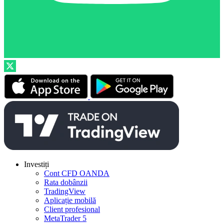
Investiți
Cont CFD OANDA
Rata dobânzii
TradingView
Aplicație mobilă
Client profesional
MetaTrader 5