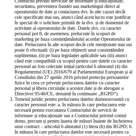
Contractul privind serviciile de informare și educaționale,
securitatea, prevenirea fraudei sau marketingul direct al
operatorului de date și contactarea dvs. în alte cazuri decât
cele specificate mai sus, atunci când acest lucru este justificat
în special de o solicitare primită de la dvs. și de domeniul de
activitate al operatorului de date. Datele dvs. cu caracter
personal pot fi, de asemenea, prelucrate în scopuri de
marketing pe baza consimțământului acordat Operatorului de
date. Prelucrarea în alte scopuri decât cele menționate mai sus
poate fi efectuată: (i) pe baza obținerii unui consimțământ
suplimentar, (ii) pe baza legislației aplicabile sau (iii) atunci
când este compatibilă cu scopul pentru care datele cu caracter
personal au fost colectate inițial (articolul 6 alineatul (4) din
Regulamentul (UE) 2016/679 al Parlamentului European și al
Consiliului din 27 aprilie 2016 privind protecția persoanelor
fizice în ceea ce privește prelucrarea datelor cu caracter
personal și libera circulație a acestor date și de abrogare a
Directivei 95/46/CE, denumit în continuare „RGPD”).
Temeiul juridic pentru prelucrarea datelor dumneavoastră cu
caracter personal este: a. în măsura în care prelucrarea este
necesară pentru executarea Contractului de servicii de
informare și educaționale sau a Contractului privind contul
demo, precum și pentru luarea de măsuri înainte de încheierea
unui contract – articolul 6 alineatul (1) litera (b) din RGPD; b.
în măsura în care prelucrarea datelor este necesară pentru ca