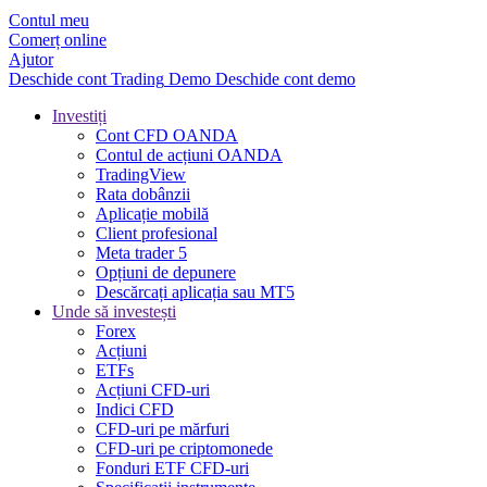
Contul meu
Comerț online
Ajutor
Deschide cont
Trading
Demo
Deschide cont demo
Investiți
Cont CFD OANDA
Contul de acțiuni OANDA
TradingView
Rata dobânzii
Aplicație mobilă
Client profesional
Meta trader 5
Opțiuni de depunere
Descărcați aplicația sau MT5
Unde să investești
Forex
Acțiuni
ETFs
Acțiuni CFD-uri
Indici CFD
CFD-uri pe mărfuri
CFD-uri pe criptomonede
Fonduri ETF CFD-uri