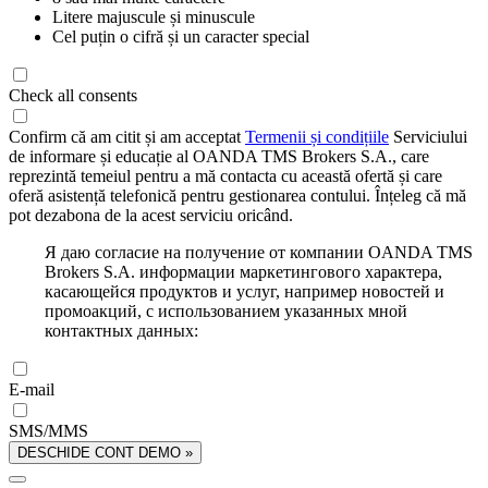
Litere majuscule și minuscule
Cel puțin o cifră și un caracter special
Check all consents
Confirm că am citit și am acceptat
Termenii și condițiile
Serviciului
de informare și educație al OANDA TMS Brokers S.A., care
reprezintă temeiul pentru a mă contacta cu această ofertă și care
oferă asistență telefonică pentru gestionarea contului. Înțeleg că mă
pot dezabona de la acest serviciu oricând.
Я даю согласие на получение от компании OANDA TMS
Brokers S.A. информации маркетингового характера,
касающейся продуктов и услуг, например новостей и
промоакций, с использованием указанных мной
контактных данных:
E-mail
SMS/MMS
DESCHIDE CONT DEMO »