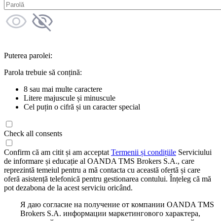
Puterea parolei:
Parola trebuie să conțină:
8 sau mai multe caractere
Litere majuscule și minuscule
Cel puțin o cifră și un caracter special
Check all consents
Confirm că am citit și am acceptat
Termenii și condițiile
Serviciului
de informare și educație al OANDA TMS Brokers S.A., care
reprezintă temeiul pentru a mă contacta cu această ofertă și care
oferă asistență telefonică pentru gestionarea contului. Înțeleg că mă
pot dezabona de la acest serviciu oricând.
Я даю согласие на получение от компании OANDA TMS
Brokers S.A. информации маркетингового характера,