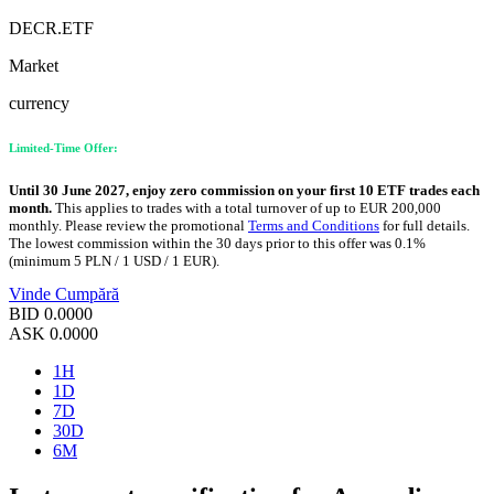
DECR.ETF
Market
currency
Limited-Time Offer:
Until 30 June 2027, enjoy zero commission on your first 10 ETF trades each
month.
This applies to trades with a total turnover of up to EUR 200,000
monthly. Please review the promotional
Terms and Conditions
for full details.
The lowest commission within the 30 days prior to this offer was 0.1%
(minimum 5 PLN / 1 USD / 1 EUR).
Vinde
Cumpără
BID
0.0000
ASK
0.0000
1H
1D
7D
30D
6M