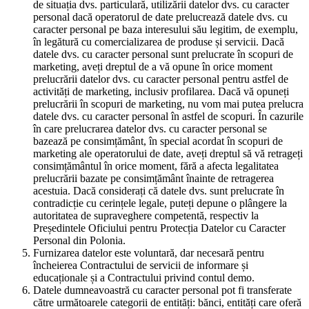
de situația dvs. particulară, utilizării datelor dvs. cu caracter
personal dacă operatorul de date prelucrează datele dvs. cu
caracter personal pe baza interesului său legitim, de exemplu,
în legătură cu comercializarea de produse și servicii. Dacă
datele dvs. cu caracter personal sunt prelucrate în scopuri de
marketing, aveți dreptul de a vă opune în orice moment
prelucrării datelor dvs. cu caracter personal pentru astfel de
activități de marketing, inclusiv profilarea. Dacă vă opuneți
prelucrării în scopuri de marketing, nu vom mai putea prelucra
datele dvs. cu caracter personal în astfel de scopuri. În cazurile
în care prelucrarea datelor dvs. cu caracter personal se
bazează pe consimțământ, în special acordat în scopuri de
marketing ale operatorului de date, aveți dreptul să vă retrageți
consimțământul în orice moment, fără a afecta legalitatea
prelucrării bazate pe consimțământ înainte de retragerea
acestuia. Dacă considerați că datele dvs. sunt prelucrate în
contradicție cu cerințele legale, puteți depune o plângere la
autoritatea de supraveghere competentă, respectiv la
Președintele Oficiului pentru Protecția Datelor cu Caracter
Personal din Polonia.
Furnizarea datelor este voluntară, dar necesară pentru
încheierea Contractului de servicii de informare și
educaționale și a Contractului privind contul demo.
Datele dumneavoastră cu caracter personal pot fi transferate
către următoarele categorii de entități: bănci, entități care oferă