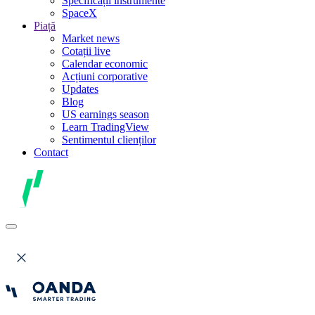
Specificații instrumente
SpaceX
Piață
Market news
Cotații live
Calendar economic
Acțiuni corporative
Updates
Blog
US earnings season
Learn TradingView
Sentimentul clienților
Contact