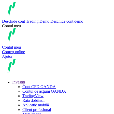
Deschide cont
Trading
Demo
Deschide cont demo
Contul meu
Contul meu
Comerț online
Ajutor
Investiți
Cont CFD OANDA
Contul de acțiuni OANDA
TradingView
Rata dobânzii
Aplicație mobilă
Client profesional