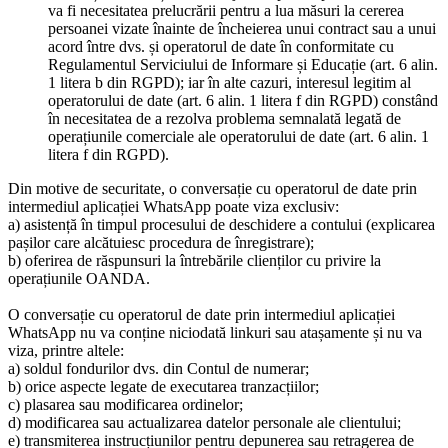
va fi necesitatea prelucrării pentru a lua măsuri la cererea
persoanei vizate înainte de încheierea unui contract sau a unui
acord între dvs. și operatorul de date în conformitate cu
Regulamentul Serviciului de Informare și Educație (art. 6 alin.
1 litera b din RGPD); iar în alte cazuri, interesul legitim al
operatorului de date (art. 6 alin. 1 litera f din RGPD) constând
în necesitatea de a rezolva problema semnalată legată de
operațiunile comerciale ale operatorului de date (art. 6 alin. 1
litera f din RGPD).
Din motive de securitate, o conversație cu operatorul de date prin
intermediul aplicației WhatsApp poate viza exclusiv:
a) asistență în timpul procesului de deschidere a contului (explicarea
pașilor care alcătuiesc procedura de înregistrare);
b) oferirea de răspunsuri la întrebările clienților cu privire la
operațiunile OANDA.
O conversație cu operatorul de date prin intermediul aplicației
WhatsApp nu va conține niciodată linkuri sau atașamente și nu va
viza, printre altele:
a) soldul fondurilor dvs. din Contul de numerar;
b) orice aspecte legate de executarea tranzacțiilor;
c) plasarea sau modificarea ordinelor;
d) modificarea sau actualizarea datelor personale ale clientului;
e) transmiterea instrucțiunilor pentru depunerea sau retragerea de