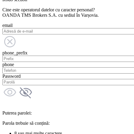
Cine este operatorul datelor cu caracter personal?
OANDA TMS Brokers S.A. cu sediul în Varșovia.
email
phone_prefix
phone
Password
Puterea parolei:
Parola trebuie să conțină:
8 sau mai multe caractere