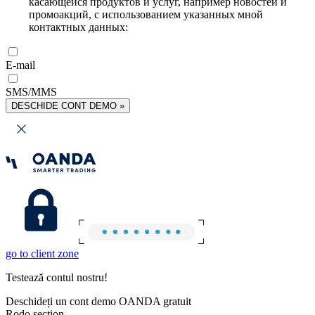
касающейся продуктов и услуг, например новостей и
промоакций, с использованием указанных мной
контактных данных:
E-mail
SMS/MMS
DESCHIDE CONT DEMO »
go to client zone
Testează contul nostru!
Deschideți un cont demo OANDA gratuit
Rodo section