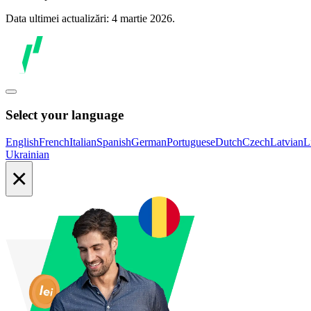
Data ultimei actualizări: 4 martie 2026.
Select your language
English
French
Italian
Spanish
German
Portuguese
Dutch
Czech
Latvian
L
Ukrainian
×