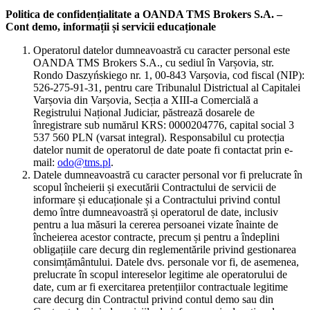
Politica de confidențialitate a OANDA TMS Brokers S.A. –
Cont demo, informații și servicii educaționale
Operatorul datelor dumneavoastră cu caracter personal este
OANDA TMS Brokers S.A., cu sediul în Varșovia, str.
Rondo Daszyńskiego nr. 1, 00-843 Varșovia, cod fiscal (NIP):
526-275-91-31, pentru care Tribunalul Districtual al Capitalei
Varșovia din Varșovia, Secția a XIII-a Comercială a
Registrului Național Judiciar, păstrează dosarele de
înregistrare sub numărul KRS: 0000204776, capital social 3
537 560 PLN (varsat integral). Responsabilul cu protecția
datelor numit de operatorul de date poate fi contactat prin e-
mail:
odo@tms.pl
.
Datele dumneavoastră cu caracter personal vor fi prelucrate în
scopul încheierii și executării Contractului de servicii de
informare și educaționale și a Contractului privind contul
demo între dumneavoastră și operatorul de date, inclusiv
pentru a lua măsuri la cererea persoanei vizate înainte de
încheierea acestor contracte, precum și pentru a îndeplini
obligațiile care decurg din reglementările privind gestionarea
consimțământului. Datele dvs. personale vor fi, de asemenea,
prelucrate în scopul intereselor legitime ale operatorului de
date, cum ar fi exercitarea pretențiilor contractuale legitime
care decurg din Contractul privind contul demo sau din