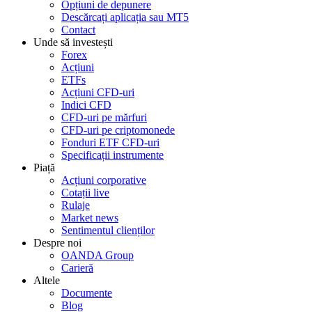
Opțiuni de depunere
Descărcați aplicația sau MT5
Contact
Unde să investești
Forex
Acțiuni
ETFs
Acțiuni CFD-uri
Indici CFD
CFD-uri pe mărfuri
CFD-uri pe criptomonede
Fonduri ETF CFD-uri
Specificații instrumente
Piață
Acțiuni corporative
Cotații live
Rulaje
Market news
Sentimentul clienților
Despre noi
OANDA Group
Carieră
Altele
Documente
Blog