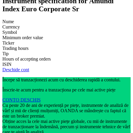
Instrument specification for Amundi
Index Euro Corporate Sr
Nume
Currency
Symbol
Minimum order value
Ticker
Trading hours
Tip
Hours of accepting orders
ISIN
Deschide cont
Începe să tranzacționezi acum cu deschiderea rapidă a contului.
Înscrie-te acum pentru a tranzacționa pe cele mai active piețe
CONTO DESCHIS
Cu peste 20 de ani de experiență pe piețe, instrumente de analiză de
vârf și mii de clienți mulțumiți, OANDA se mândrește cu faptul că
este un broker premiat.
Obține acces la cele mai active piețe globale, cu mii de instrumente
de tranzacționare la îndemână, precum și instrumente tehnice de vârf
care te ajută în analiză.