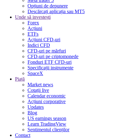
Meta trader 5
Opțiuni de depunere
Descărcați aplicația sau MT5
Unde să investești
Forex
Acțiuni
ETFs
Acțiuni CFD-uri
Indici CFD
CFD-uri pe mărfuri
CFD-uri pe criptomonede
Fonduri ETF CFD-uri
Specificații instrumente
SpaceX
Piață
Market news
Cotații live
Calendar economic
Acțiuni corporative
Updates
Blog
US earnings season
Learn TradingView
Sentimentul clienților
Contact