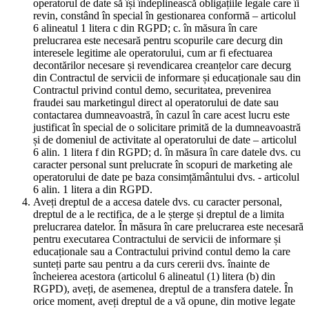
operatorul de date să își îndeplinească obligațiile legale care îi
revin, constând în special în gestionarea conformă – articolul
6 alineatul 1 litera c din RGPD; c. în măsura în care
prelucrarea este necesară pentru scopurile care decurg din
interesele legitime ale operatorului, cum ar fi efectuarea
decontărilor necesare și revendicarea creanțelor care decurg
din Contractul de servicii de informare și educaționale sau din
Contractul privind contul demo, securitatea, prevenirea
fraudei sau marketingul direct al operatorului de date sau
contactarea dumneavoastră, în cazul în care acest lucru este
justificat în special de o solicitare primită de la dumneavoastră
și de domeniul de activitate al operatorului de date – articolul
6 alin. 1 litera f din RGPD; d. în măsura în care datele dvs. cu
caracter personal sunt prelucrate în scopuri de marketing ale
operatorului de date pe baza consimțământului dvs. - articolul
6 alin. 1 litera a din RGPD.
Aveți dreptul de a accesa datele dvs. cu caracter personal,
dreptul de a le rectifica, de a le șterge și dreptul de a limita
prelucrarea datelor. În măsura în care prelucrarea este necesară
pentru executarea Contractului de servicii de informare și
educaționale sau a Contractului privind contul demo la care
sunteți parte sau pentru a da curs cererii dvs. înainte de
încheierea acestora (articolul 6 alineatul (1) litera (b) din
RGPD), aveți, de asemenea, dreptul de a transfera datele. În
orice moment, aveți dreptul de a vă opune, din motive legate