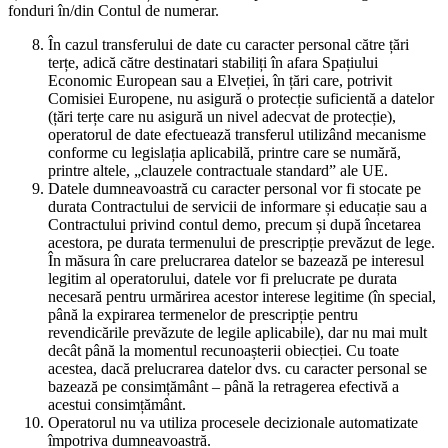
fonduri în/din Contul de numerar.
În cazul transferului de date cu caracter personal către țări
terțe, adică către destinatari stabiliți în afara Spațiului
Economic European sau a Elveției, în țări care, potrivit
Comisiei Europene, nu asigură o protecție suficientă a datelor
(țări terțe care nu asigură un nivel adecvat de protecție),
operatorul de date efectuează transferul utilizând mecanisme
conforme cu legislația aplicabilă, printre care se numără,
printre altele, „clauzele contractuale standard” ale UE.
Datele dumneavoastră cu caracter personal vor fi stocate pe
durata Contractului de servicii de informare și educație sau a
Contractului privind contul demo, precum și după încetarea
acestora, pe durata termenului de prescripție prevăzut de lege.
În măsura în care prelucrarea datelor se bazează pe interesul
legitim al operatorului, datele vor fi prelucrate pe durata
necesară pentru urmărirea acestor interese legitime (în special,
până la expirarea termenelor de prescripție pentru
revendicările prevăzute de legile aplicabile), dar nu mai mult
decât până la momentul recunoașterii obiecției. Cu toate
acestea, dacă prelucrarea datelor dvs. cu caracter personal se
bazează pe consimțământ – până la retragerea efectivă a
acestui consimțământ.
Operatorul nu va utiliza procesele decizionale automatizate
împotriva dumneavoastră.