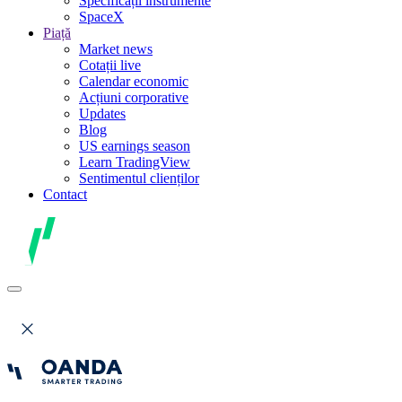
Specificații instrumente
SpaceX
Piață
Market news
Cotații live
Calendar economic
Acțiuni corporative
Updates
Blog
US earnings season
Learn TradingView
Sentimentul clienților
Contact