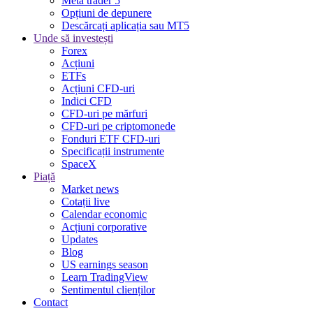
Meta trader 5
Opțiuni de depunere
Descărcați aplicația sau MT5
Unde să investești
Forex
Acțiuni
ETFs
Acțiuni CFD-uri
Indici CFD
CFD-uri pe mărfuri
CFD-uri pe criptomonede
Fonduri ETF CFD-uri
Specificații instrumente
SpaceX
Piață
Market news
Cotații live
Calendar economic
Acțiuni corporative
Updates
Blog
US earnings season
Learn TradingView
Sentimentul clienților
Contact