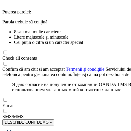
Puterea parolei:
Parola trebuie să conțină:
8 sau mai multe caractere
Litere majuscule și minuscule
Cel puțin o cifră și un caracter special
Check all consents
Confirm că am citit și am acceptat
Termenii și condițiile
Serviciului de
telefonică pentru gestionarea contului. Înțeleg că mă pot dezabona de l
Я даю согласие на получение от компании OANDA TMS Bro
использованием указанных мной контактных данных:
E-mail
SMS/MMS
DESCHIDE CONT DEMO »