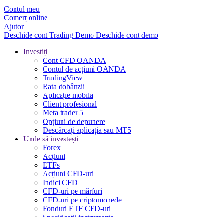
Contul meu
Comerț online
Ajutor
Deschide cont
Trading
Demo
Deschide cont demo
Investiți
Cont CFD OANDA
Contul de acțiuni OANDA
TradingView
Rata dobânzii
Aplicație mobilă
Client profesional
Meta trader 5
Opțiuni de depunere
Descărcați aplicația sau MT5
Unde să investești
Forex
Acțiuni
ETFs
Acțiuni CFD-uri
Indici CFD
CFD-uri pe mărfuri
CFD-uri pe criptomonede
Fonduri ETF CFD-uri