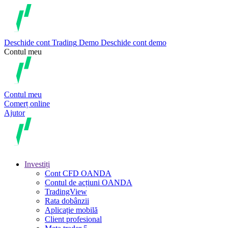
Deschide cont
Trading
Demo
Deschide cont demo
Contul meu
Contul meu
Comerț online
Ajutor
Investiți
Cont CFD OANDA
Contul de acțiuni OANDA
TradingView
Rata dobânzii
Aplicație mobilă
Client profesional