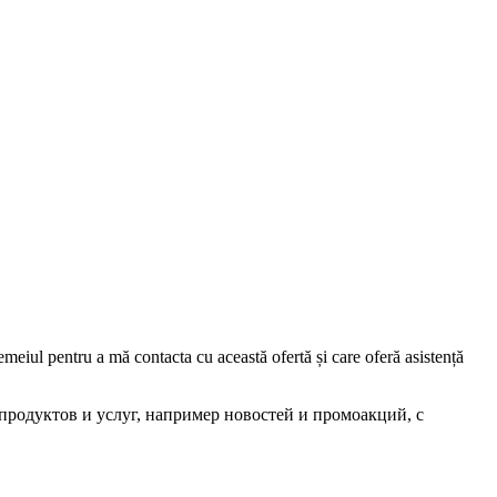
iul pentru a mă contacta cu această ofertă și care oferă asistență
родуктов и услуг, например новостей и промоакций, с