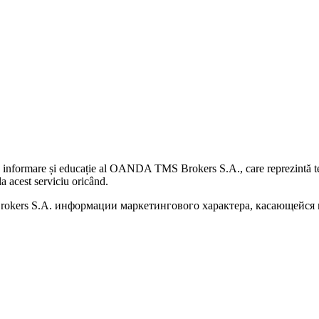
 informare și educație al OANDA TMS Brokers S.A., care reprezintă teme
a acest serviciu oricând.
kers S.A. информации маркетингового характера, касающейся п