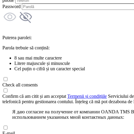
phone
Password
Puterea parolei:
Parola trebuie să conțină:
8 sau mai multe caractere
Litere majuscule și minuscule
Cel puțin o cifră și un caracter special
Check all consents
Confirm că am citit și am acceptat
Termenii și condițiile
Serviciului de
telefonică pentru gestionarea contului. Înțeleg că mă pot dezabona de l
Я даю согласие на получение от компании OANDA TMS Bro
использованием указанных мной контактных данных:
E-mail