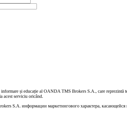
 informare și educație al OANDA TMS Brokers S.A., care reprezintă teme
a acest serviciu oricând.
kers S.A. информации маркетингового характера, касающейся п