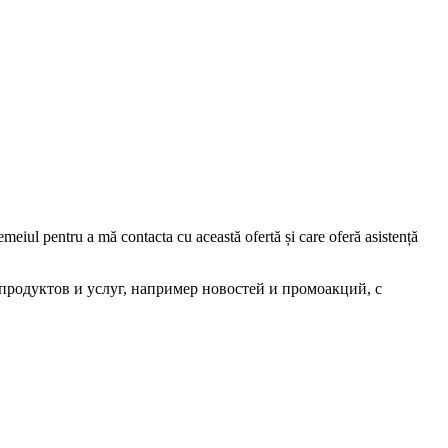
iul pentru a mă contacta cu această ofertă și care oferă asistență
родуктов и услуг, например новостей и промоакций, с