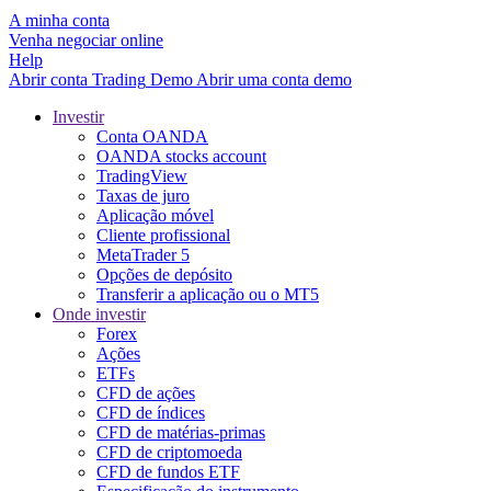
A minha conta
Venha negociar online
Help
Abrir conta
Trading
Demo
Abrir uma conta demo
Investir
Conta OANDA
OANDA stocks account
TradingView
Taxas de juro
Aplicação móvel
Cliente profissional
MetaTrader 5
Opções de depósito
Transferir a aplicação ou o MT5
Onde investir
Forex
Ações
ETFs
CFD de ações
CFD de índices
CFD de matérias-primas
CFD de criptomoeda
CFD de fundos ETF