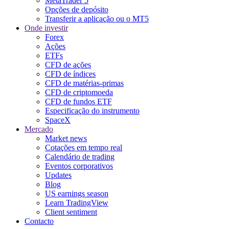
MetaTrader 5
Opções de depósito
Transferir a aplicação ou o MT5
Onde investir
Forex
Ações
ETFs
CFD de ações
CFD de índices
CFD de matérias-primas
CFD de criptomoeda
CFD de fundos ETF
Especificação do instrumento
SpaceX
Mercado
Market news
Cotações em tempo real
Calendário de trading
Eventos corporativos
Updates
Blog
US earnings season
Learn TradingView
Client sentiment
Contacto