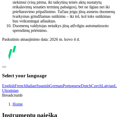
siekimui (visų pirma, iki taikytinų teisės aktų nustatytų
reikalavimų senaties terminų pabaigos), bet ne ilgiau nei iki
prieštaravimo pripažinimo. Tačiau jeigu jūsų asmens duomenų
tvarkymas grindžiamas sutikimu – iki tol, kol toks sutikimas
bus veiksmingai atšauktas.
Duomenų valdytojas netaikys jūsų atžvilgiu automatizuoto
sprendimų priėmimo.
Paskutinio atnaujinimo data: 2026 m. kovo 4 d.
Select your language
English
French
Italian
Spanish
German
Portuguese
Dutch
Czech
Latvian
L
Ukrainian
Breadcrumb
Home
Instrumentų paieška