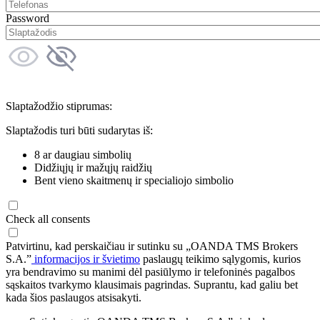
Password
Slaptažodžio stiprumas:
Slaptažodis turi būti sudarytas iš:
8 ar daugiau simbolių
Didžiųjų ir mažųjų raidžių
Bent vieno skaitmenų ir specialiojo simbolio
Check all consents
Patvirtinu, kad perskaičiau ir sutinku su „OANDA TMS Brokers
S.A.”
informacijos ir švietimo
paslaugų teikimo sąlygomis, kurios
yra bendravimo su manimi dėl pasiūlymo ir telefoninės pagalbos
sąskaitos tvarkymo klausimais pagrindas. Suprantu, kad galiu bet
kada šios paslaugos atsisakyti.