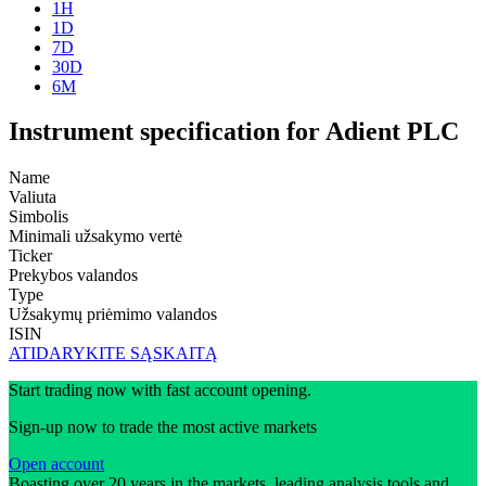
1H
1D
7D
30D
6M
Instrument specification for Adient PLC
Name
Valiuta
Simbolis
Minimali užsakymo vertė
Ticker
Prekybos valandos
Type
Užsakymų priėmimo valandos
ISIN
ATIDARYKITE SĄSKAITĄ
Start trading now with fast account opening.
Sign-up now to trade the most active markets
Open account
Boasting over 20 years in the markets, leading analysis tools and