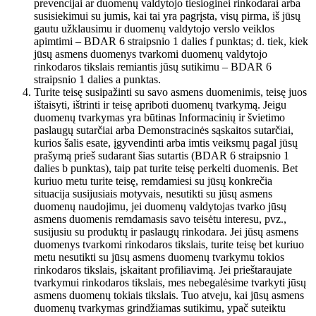
prevencijai ar duomenų valdytojo tiesioginei rinkodarai arba
susisiekimui su jumis, kai tai yra pagrįsta, visų pirma, iš jūsų
gautu užklausimu ir duomenų valdytojo verslo veiklos
apimtimi – BDAR 6 straipsnio 1 dalies f punktas; d. tiek, kiek
jūsų asmens duomenys tvarkomi duomenų valdytojo
rinkodaros tikslais remiantis jūsų sutikimu – BDAR 6
straipsnio 1 dalies a punktas.
Turite teisę susipažinti su savo asmens duomenimis, teisę juos
ištaisyti, ištrinti ir teisę apriboti duomenų tvarkymą. Jeigu
duomenų tvarkymas yra būtinas Informacinių ir švietimo
paslaugų sutarčiai arba Demonstracinės sąskaitos sutarčiai,
kurios šalis esate, įgyvendinti arba imtis veiksmų pagal jūsų
prašymą prieš sudarant šias sutartis (BDAR 6 straipsnio 1
dalies b punktas), taip pat turite teisę perkelti duomenis. Bet
kuriuo metu turite teisę, remdamiesi su jūsų konkrečia
situacija susijusiais motyvais, nesutikti su jūsų asmens
duomenų naudojimu, jei duomenų valdytojas tvarko jūsų
asmens duomenis remdamasis savo teisėtu interesu, pvz.,
susijusiu su produktų ir paslaugų rinkodara. Jei jūsų asmens
duomenys tvarkomi rinkodaros tikslais, turite teisę bet kuriuo
metu nesutikti su jūsų asmens duomenų tvarkymu tokios
rinkodaros tikslais, įskaitant profiliavimą. Jei prieštaraujate
tvarkymui rinkodaros tikslais, mes nebegalėsime tvarkyti jūsų
asmens duomenų tokiais tikslais. Tuo atveju, kai jūsų asmens
duomenų tvarkymas grindžiamas sutikimu, ypač suteiktu