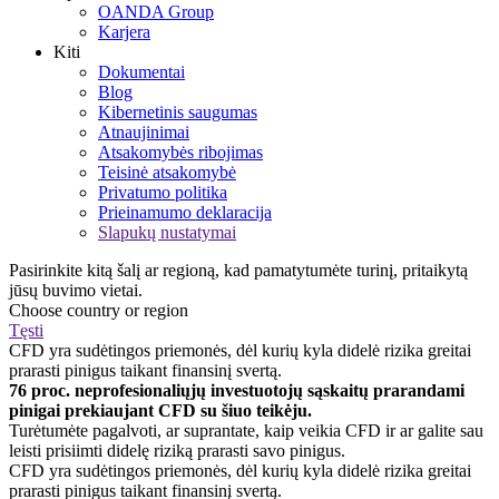
OANDA Group
Karjera
Kiti
Dokumentai
Blog
Kibernetinis saugumas
Atnaujinimai
Atsakomybės ribojimas
Teisinė atsakomybė
Privatumo politika
Prieinamumo deklaracija
Slapukų nustatymai
Pasirinkite kitą šalį ar regioną, kad pamatytumėte turinį, pritaikytą
jūsų buvimo vietai.
Choose country or region
Tęsti
CFD yra sudėtingos priemonės, dėl kurių kyla didelė rizika greitai
prarasti pinigus taikant finansinį svertą.
76 proc. neprofesionaliųjų investuotojų sąskaitų prarandami
pinigai prekiaujant CFD su šiuo teikėju.
Turėtumėte pagalvoti, ar suprantate, kaip veikia CFD ir ar galite sau
leisti prisiimti didelę riziką prarasti savo pinigus.
CFD yra sudėtingos priemonės, dėl kurių kyla didelė rizika greitai
prarasti pinigus taikant finansinį svertą.