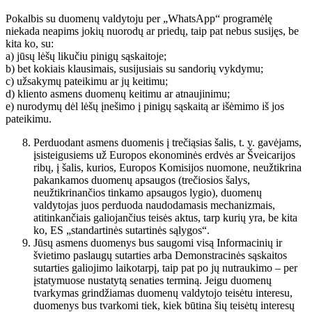
Pokalbis su duomenų valdytoju per „WhatsApp“ programėlę
niekada neapims jokių nuorodų ar priedų, taip pat nebus susijęs, be
kita ko, su:
a) jūsų lėšų likučiu pinigų sąskaitoje;
b) bet kokiais klausimais, susijusiais su sandorių vykdymu;
c) užsakymų pateikimu ar jų keitimu;
d) kliento asmens duomenų keitimu ar atnaujinimu;
e) nurodymų dėl lėšų įnešimo į pinigų sąskaitą ar išėmimo iš jos
pateikimu.
Perduodant asmens duomenis į trečiąsias šalis, t. y. gavėjams,
įsisteigusiems už Europos ekonominės erdvės ar Šveicarijos
ribų, į šalis, kurios, Europos Komisijos nuomone, neužtikrina
pakankamos duomenų apsaugos (trečiosios šalys,
neužtikrinančios tinkamo apsaugos lygio), duomenų
valdytojas juos perduoda naudodamasis mechanizmais,
atitinkančiais galiojančius teisės aktus, tarp kurių yra, be kita
ko, ES „standartinės sutartinės sąlygos“.
Jūsų asmens duomenys bus saugomi visą Informacinių ir
švietimo paslaugų sutarties arba Demonstracinės sąskaitos
sutarties galiojimo laikotarpį, taip pat po jų nutraukimo – per
įstatymuose nustatytą senaties terminą. Jeigu duomenų
tvarkymas grindžiamas duomenų valdytojo teisėtu interesu,
duomenys bus tvarkomi tiek, kiek būtina šių teisėtų interesų