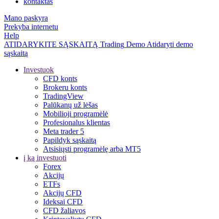
kontaktas
Mano paskyra
Prekyba internetu
Help
ATIDARYKITE SĄSKAITĄ
Trading
Demo
Atidaryti demo
sąskaitą
Investuok
CFD konts
Brokeru konts
TradingView
Palūkanų už lėšas
Mobilioji programėlė
Profesionalus klientas
Meta trader 5
Papildyk sąskaitą
Atsisiųsti programėlę arba MT5
į ką investuoti
Forex
Akcijų
ETFs
Akcijų CFD
Ideksai CFD
CFD žaliavos