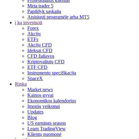
Profesionalus klientas
Meta trader 5
Papildyk sąskaitą
Atsisiųsti programėlę arba MT5
į ką investuoti
Forex
Akcijų
ETFs
Akcijų CFD
Ideksai CFD
CFD žaliavos
Kriptovaliutų CFD
ETF CFD
Instrumentų specifikacija
SpaceX
Rinka
Market news
Kainos gyvai
Ekonomikos kalendorius
Įmonių veiksmai
Updates
Blog
US earnings season
Learn TradingView
Klientų nuomonė