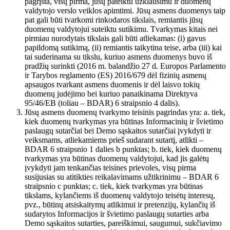
pagrįsta, visų pirma, jūsų pateiktu užklausimu ir duomenų
valdytojo verslo veiklos apimtimi. Jūsų asmens duomenys taip
pat gali būti tvarkomi rinkodaros tikslais, remiantis jūsų
duomenų valdytojui suteiktu sutikimu. Tvarkymas kitais nei
pirmiau nurodytais tikslais gali būti atliekamas: (i) gavus
papildomą sutikimą, (ii) remiantis taikytina teise, arba (iii) kai
tai suderinama su tikslu, kuriuo asmens duomenys buvo iš
pradžių surinkti (2016 m. balandžio 27 d. Europos Parlamento
ir Tarybos reglamento (ES) 2016/679 dėl fizinių asmenų
apsaugos tvarkant asmens duomenis ir dėl laisvo tokių
duomenų judėjimo bei kuriuo panaikinama Direktyva
95/46/EB (toliau – BDAR) 6 straipsnio 4 dalis).
Jūsų asmens duomenų tvarkymo teisinis pagrindas yra: a. tiek,
kiek duomenų tvarkymas yra būtinas Informacinių ir švietimo
paslaugų sutarčiai bei Demo sąskaitos sutarčiai įvykdyti ir
veiksmams, atliekamiems prieš sudarant sutartį, atlikti –
BDAR 6 straipsnio 1 dalies b punktas; b. tiek, kiek duomenų
tvarkymas yra būtinas duomenų valdytojui, kad jis galėtų
įvykdyti jam tenkančias teisines prievoles, visų pirma
susijusias su atitikties reikalavimams užtikrinimu – BDAR 6
straipsnio c punktas; c. tiek, kiek tvarkymas yra būtinas
tikslams, kylančiems iš duomenų valdytojo teisėtų interesų,
pvz., būtinų atsiskaitymų atlikimui ir pretenzijų, kylančių iš
sudarytos Informacijos ir švietimo paslaugų sutarties arba
Demo sąskaitos sutarties, pareiškimui, saugumui, sukčiavimo