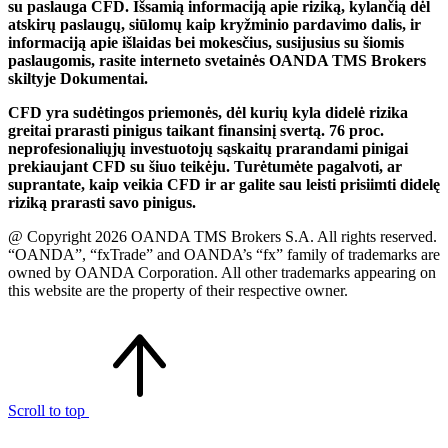
su paslauga CFD. Išsamią informaciją apie riziką, kylančią dėl
atskirų paslaugų, siūlomų kaip kryžminio pardavimo dalis, ir
informaciją apie išlaidas bei mokesčius, susijusius su šiomis
paslaugomis, rasite interneto svetainės OANDA TMS Brokers
skiltyje Dokumentai.
CFD yra sudėtingos priemonės, dėl kurių kyla didelė rizika
greitai prarasti pinigus taikant finansinį svertą. 76 proc.
neprofesionaliųjų investuotojų sąskaitų prarandami pinigai
prekiaujant CFD su šiuo teikėju. Turėtumėte pagalvoti, ar
suprantate, kaip veikia CFD ir ar galite sau leisti prisiimti didelę
riziką prarasti savo pinigus.
@ Copyright 2026 OANDA TMS Brokers S.A. All rights reserved.
“OANDA”, “fxTrade” and OANDA’s “fx” family of trademarks are
owned by OANDA Corporation. All other trademarks appearing on
this website are the property of their respective owner.
Scroll to top