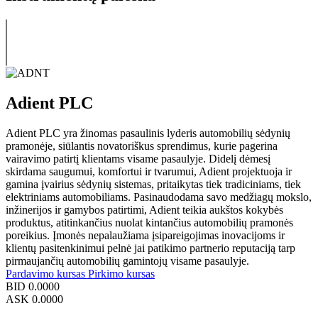
Adient PLC
Adient PLC yra žinomas pasaulinis lyderis automobilių sėdynių
pramonėje, siūlantis novatoriškus sprendimus, kurie pagerina
vairavimo patirtį klientams visame pasaulyje. Didelį dėmesį
skirdama saugumui, komfortui ir tvarumui, Adient projektuoja ir
gamina įvairius sėdynių sistemas, pritaikytas tiek tradiciniams, tiek
elektriniams automobiliams. Pasinaudodama savo medžiagų mokslo,
inžinerijos ir gamybos patirtimi, Adient teikia aukštos kokybės
produktus, atitinkančius nuolat kintančius automobilių pramonės
poreikius. Įmonės nepalaužiama įsipareigojimas inovacijoms ir
klientų pasitenkinimui pelnė jai patikimo partnerio reputaciją tarp
pirmaujančių automobilių gamintojų visame pasaulyje.
Pardavimo kursas
Pirkimo kursas
BID
0.0000
ASK
0.0000