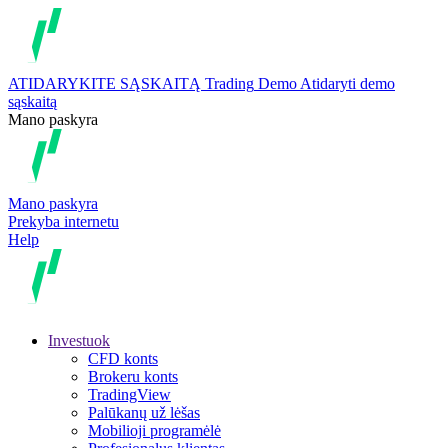
ATIDARYKITE SĄSKAITĄ
Trading
Demo
Atidaryti demo
sąskaitą
Mano paskyra
Mano paskyra
Prekyba internetu
Help
Investuok
CFD konts
Brokeru konts
TradingView
Palūkanų už lėšas
Mobilioji programėlė