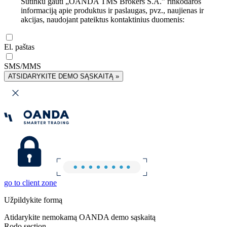
Sutinku gauti „OANDA TMS Brokers S.A.” rinkodaros
informaciją apie produktus ir paslaugas, pvz., naujienas ir
akcijas, naudojant pateiktus kontaktinius duomenis:
El. paštas
SMS/MMS
ATSIDARYKITE DEMO SĄSKAITĄ »
go to client zone
Užpildykite formą
Atidarykite nemokamą OANDA demo sąskaitą
Rodo section