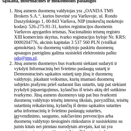
sąskaita, informacinės ir mokomosios paslaugos
Jūsų asmens duomenų valdytojas yra „OANDA TMS
Brokers S.A.“, kurios buveinė yra Varšuvoje, ul. Rondo
Daszyńskiego 1, 00-843 Varšuva, NIP (mokesčių mokėtojo
kodas): 526-275-91-31, kurios registracijos duomenis
Varšuvos apygardos teismas, Nacionalinio teismų registro
XIII komercinis skyrius, tvarko registracijos byloje Nr. KRS:
0000204776, akcinis kapitalas 3 537 560 PLN (visiškai
apmokėtas). Su duomenų valdytojo paskirtu duomenų
apsaugos pareigūnu galima susisiekti elektroniniu paštu:
odo@tms.pl
.
Jūsų asmens duomenys bus tvarkomi siekiant sudaryti ir
vykdyti Informacinių bei švietimo paslaugų sutartį ir
Demonstracinės sąskaitos sutartį tarp jūsų ir duomenų
valdytojo, įskaitant veiksmus, kurių imamasi duomenų
subjekto prašymu prieš sudarant šias sutartis, taip pat siekiant
įvykdyti įsipareigojimus, kylančius iš teisės aktų dėl sutikimo
tvarkymo. Jūsų asmens duomenys taip pat bus tvarkomi
duomenų valdytojo teisėtų interesų tikslais, pavyzdžiui, teisėtų
sutartinių reikalavimų, kylančių iš demo sąskaitos sutarties
arba informacinių ir švietimo paslaugų sutarties,
įgyvendinimo, saugumo, sukčiavimo prevencijos arba
duomenų valdytojo tiesioginės rinkodaros ir susisiekimo su
jumis kitais nei pirmiau nurodytais atvejais, kai tai yra