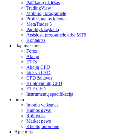
Palūkanų už lėšas
TradingView
Mobilioji programėlė
Profesionalus klientas
MetaTrader 5
Papildyk sąskaitą
Atsisiųsti programėlę arba MT5
Kontaktas
į ką investuoti
Forex
Akcijų
ETFs
Akcijų CFD
Ideksai CFD
CFD žaliavos
Kriptovaliutų CFD
ETF CFD
Instrumentų specifikacija
rinka
Įmonių veiksmai
Kainos gyvai
Rollovers
Market news
Klientų nuomonė
Apie mus