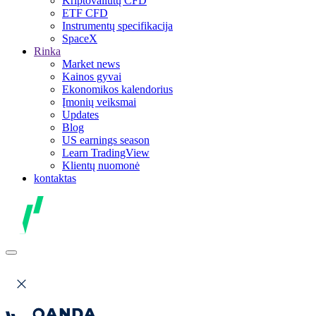
Kriptovaliutų CFD
ETF CFD
Instrumentų specifikacija
SpaceX
Rinka
Market news
Kainos gyvai
Ekonomikos kalendorius
Įmonių veiksmai
Updates
Blog
US earnings season
Learn TradingView
Klientų nuomonė
kontaktas