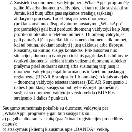
Susisiekti su duomenų valdytoju per „WhatsApp“ programėlę
galite Jūs arba duomenų valdytojas, jei tam reikia susisiekti su
Jumis, kad būtų užbaigtas sąskaitos (realiąją sąskaitą)
atidarymo procesas. Todėl Jūsų asmens duomenys
(priklausomai nuo Jūsų privatumo nustatymų „WhatsApp“
programėlėje) gali būti perduoti duomenų valdytojui kaip Jūsų
profilio nuotrauka ir telefono numeris. Duomenų valdytojas
gali paprašyti jūsų pateikti kitus asmens duomenis tik tuomet,
kai tai būtina, siekiant atsakyti į jūsų užklausą arba išspręsti
klausimą, su kuriuo susijęs kontaktas. Priklausomai nuo
situacijos, duomenų tvarkymo teisinis pagrindas bus būtinybė
tvarkyti duomenis, siekiant imtis veiksmų duomenų subjekto
prašymu prieš sudarant sutartį arba susitarimą tarp jūsų ir
duomenų valdytojo pagal Informacijos ir švietimo paslaugų
reglamentą (BDAR 6 straipsnio 1 b punktas); o kitais atvejais
– duomenų valdytojo teisėtas interesas (BDAR 6 straipsnio 1
dalies f punktas), susijęs su būtinybe išspręsti pranešimą,
susijusį su duomenų valdytojo verslo veikla (BDAR 6
straipsnio 1 dalies f punktas).
Saugumo sumetimais pokalbis su duomenų valdytoju per
„WhatsApp“ programėlę gali būti susijęs tik su:
a) pagalba atidarant sąskaitą (paaiškinant registracijos procedūros
etapus);
b) atsakymais į klientų klausimus apie „OANDA“ veiklą.