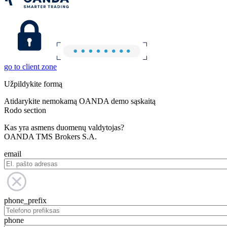
go to client zone
Užpildykite formą
Atidarykite nemokamą OANDA demo sąskaitą
Rodo section
Kas yra asmens duomenų valdytojas?
OANDA TMS Brokers S.A.
email
phone_prefix
phone