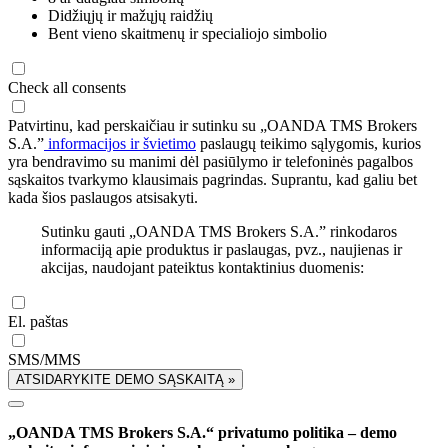
Didžiųjų ir mažųjų raidžių
Bent vieno skaitmenų ir specialiojo simbolio
Check all consents
Patvirtinu, kad perskaičiau ir sutinku su „OANDA TMS Brokers
S.A.”
informacijos ir švietimo
paslaugų teikimo sąlygomis, kurios
yra bendravimo su manimi dėl pasiūlymo ir telefoninės pagalbos
sąskaitos tvarkymo klausimais pagrindas. Suprantu, kad galiu bet
kada šios paslaugos atsisakyti.
Sutinku gauti „OANDA TMS Brokers S.A.” rinkodaros
informaciją apie produktus ir paslaugas, pvz., naujienas ir
akcijas, naudojant pateiktus kontaktinius duomenis:
El. paštas
SMS/MMS
ATSIDARYKITE DEMO SĄSKAITĄ »
„OANDA TMS Brokers S.A.“ privatumo politika – demo