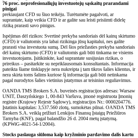
76 proc. neprofesionaliųjų investuotojų sąskaitų prarandami
pinigai
prekiaujant CFD su šiuo teikėju. Turėtumėte pagalvoti, ar
suprantate, kaip veikia CFD ir ar galite sau leisti prisiimti didelę
riziką prarasti savo pinigus.
Ispėjimas dėl rizikos: Svertinė prekyba sandoriais dėl kainų skirtumo
(CFD) ir valiutomis yra labai rizikinga jūsų kapitalui, nes galite
prarasti visa investuota sumą. Dėl šios priežasties prekyba sandoriais
dėl kainų skirtumo (CFD) ir valiutomis gali būti tinkama ne visiems
investuotojams. Įsitikinkite, kad suprantate susijusias rizikas, o
prireikus – pasitarkite su nepriklausomais konsultantais. Informacija
pateikta šiame tinklapyje nera nukreipta į tam tikros šalies klientus, ir
nera skirta toms šalims kuriose šį informacija gali būti netinkama
pagal nurodytos šalies vietinius įstatymus ar teisinius reguliavimus.
OANDA TMS Brokers S.A. buveinės registracijos adresas: Warsaw
UNIT, Daszyńskiego 1, 00-843 Varšuva, įmonė registruota Įmonių
registre (Krajowy Rejestr Sądowy), registracijos Nr.: 0000204776.
Įstatinis kapitalas: 3,537.560 zlotų, sumokėtas pilnai. OANDA TMS
Brokers S.A. veiklą prižiuri Lenkijos Finansų Įstaigų Priežiūros
Tarnyba (KNF), pagal balandžio 26 d. 2004 metų įstatymą.
(KPWiG-4021-54-1/2004).
Stocks paslauga siūloma kaip kryžminio pardavimo dalis kartu