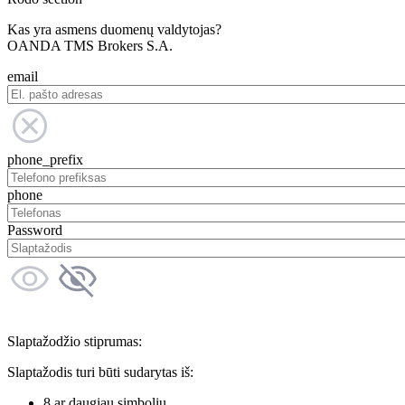
Kas yra asmens duomenų valdytojas?
OANDA TMS Brokers S.A.
email
phone_prefix
phone
Password
Slaptažodžio stiprumas:
Slaptažodis turi būti sudarytas iš:
8 ar daugiau simbolių