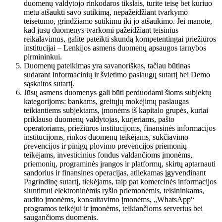
duomenų valdytojo rinkodaros tikslais, turite teisę bet kuriuo
metu atšaukti savo sutikimą, nepažeidžiant tvarkymo
teisėtumo, grindžiamo sutikimu iki jo atšaukimo. Jei manote,
kad jūsų duomenys tvarkomi pažeidžiant teisinius
reikalavimus, galite pateikti skundą kompetentingai priežiūros
institucijai – Lenkijos asmens duomenų apsaugos tarnybos
pirmininkui.
Duomenų pateikimas yra savanoriškas, tačiau būtinas
sudarant Informacinių ir švietimo paslaugų sutartį bei Demo
sąskaitos sutartį.
Jūsų asmens duomenys gali būti perduodami šioms subjektų
kategorijoms: bankams, greitųjų mokėjimų paslaugas
teikiantiems subjektams, įmonėms iš kapitalo grupės, kuriai
priklauso duomenų valdytojas, kurjeriams, pašto
operatoriams, priežiūros institucijoms, finansinės informacijos
institucijoms, rinkos duomenų teikėjams, sukčiavimo
prevencijos ir pinigų plovimo prevencijos priemonių
teikėjams, investicinius fondus valdančioms įmonėms,
priemonių, programinės įrangos ir platformų, skirtų aptarnauti
sandorius ir finansines operacijas, atliekamas įgyvendinant
Pagrindinę sutartį, tiekėjams, taip pat komercinės informacijos
siuntimui elektroninėmis ryšio priemonėmis, teisininkams,
audito įmonėms, konsultavimo įmonėms, „WhatsApp“
programos teikėjui ir įmonėms, teikiančioms serverius bei
saugančioms duomenis.