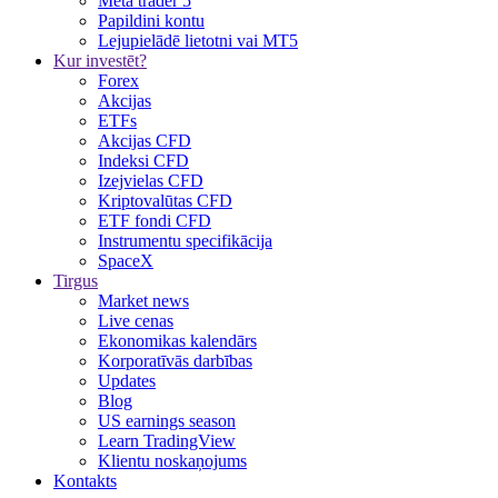
Meta trader 5
Papildini kontu
Lejupielādē lietotni vai MT5
Kur investēt?
Forex
Akcijas
ETFs
Akcijas CFD
Indeksi CFD
Izejvielas CFD
Kriptovalūtas CFD
ETF fondi CFD
Instrumentu specifikācija
SpaceX
Tirgus
Market news
Live cenas
Ekonomikas kalendārs
Korporatīvās darbības
Updates
Blog
US earnings season
Learn TradingView
Klientu noskaņojums
Kontakts