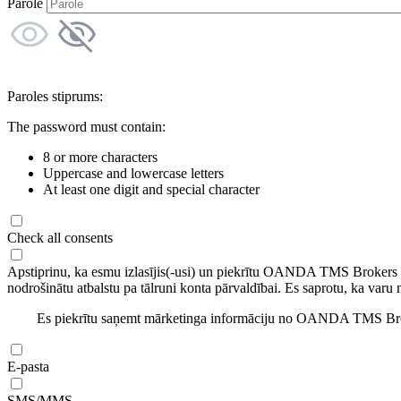
Parole
Paroles stiprums:
The password must contain:
8 or more characters
Uppercase and lowercase letters
At least one digit and special character
Check all consents
Apstiprinu, ka esmu izlasījis(-usi) un piekrītu OANDA TMS Brokers
nodrošinātu atbalstu pa tālruni konta pārvaldībai. Es saprotu, ka varu 
Es piekrītu saņemt mārketinga informāciju no OANDA TMS Brok
E-pasta
SMS/MMS