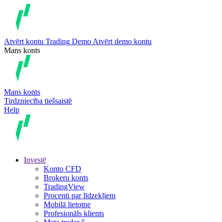
Atvērt kontu
Trading
Demo
Atvērt demo kontu
Mans konts
Mans konts
Tirdzniecība tiešsaistē
Help
Investē
Konto CFD
Brokeru konts
TradingView
Procenti par līdzekļiem
Mobilā lietotne
Profesionāls klients