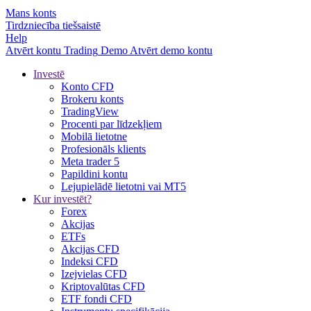
Mans konts
Tirdzniecība tiešsaistē
Help
Atvērt kontu
Trading
Demo
Atvērt demo kontu
Investē
Konto CFD
Brokeru konts
TradingView
Procenti par līdzekļiem
Mobilā lietotne
Profesionāls klients
Meta trader 5
Papildini kontu
Lejupielādē lietotni vai MT5
Kur investēt?
Forex
Akcijas
ETFs
Akcijas CFD
Indeksi CFD
Izejvielas CFD
Kriptovalūtas CFD
ETF fondi CFD