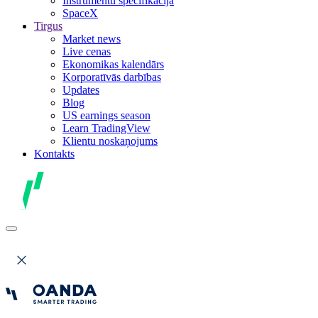
Instrumentu specifikācija
SpaceX
Tirgus
Market news
Live cenas
Ekonomikas kalendārs
Korporatīvās darbības
Updates
Blog
US earnings season
Learn TradingView
Klientu noskaņojums
Kontakts