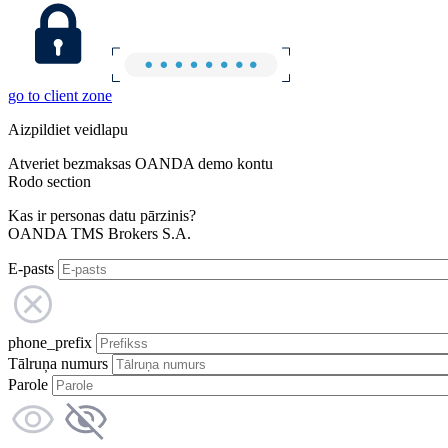
go to client zone
Aizpildiet veidlapu
Atveriet bezmaksas OANDA demo kontu
Rodo section
Kas ir personas datu pārzinis?
OANDA TMS Brokers S.A.
E-pasts
phone_prefix
Tālruņa numurs
Parole