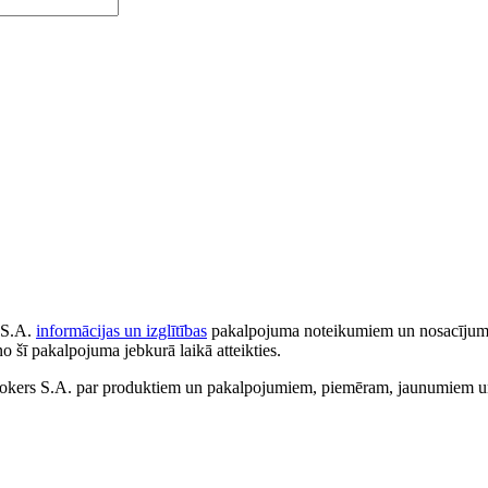
 S.A.
informācijas un izglītības
pakalpojuma noteikumiem un nosacījumiem
no šī pakalpojuma jebkurā laikā atteikties.
ers S.A. par produktiem un pakalpojumiem, piemēram, jaunumiem un 