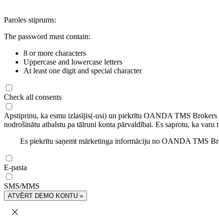
Paroles stiprums:
The password must contain:
8 or more characters
Uppercase and lowercase letters
At least one digit and special character
Check all consents
Apstiprinu, ka esmu izlasījis(-usi) un piekrītu OANDA TMS Brokers
nodrošinātu atbalstu pa tālruni konta pārvaldībai. Es saprotu, ka varu 
Es piekrītu saņemt mārketinga informāciju no OANDA TMS Brok
E-pasta
SMS/MMS
ATVĒRT DEMO KONTU »