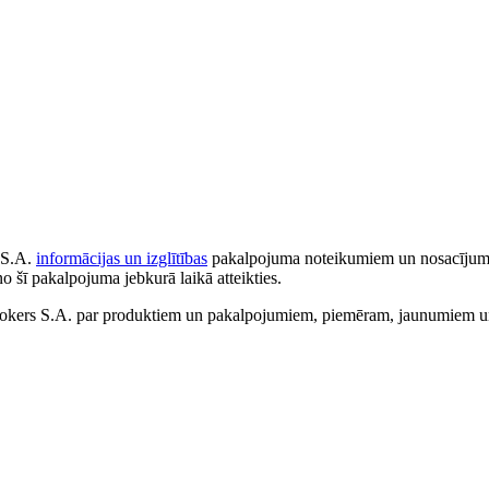
 S.A.
informācijas un izglītības
pakalpojuma noteikumiem un nosacījumiem
no šī pakalpojuma jebkurā laikā atteikties.
ers S.A. par produktiem un pakalpojumiem, piemēram, jaunumiem un 