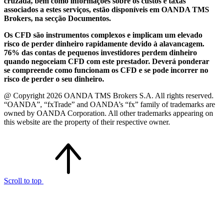
cruzada, bem como informações sobre os custos e taxas
associados a estes serviços, estão disponíveis em OANDA TMS
Brokers, na secção Documentos.
Os CFD são instrumentos complexos e implicam um elevado
risco de perder dinheiro rapidamente devido à alavancagem.
76% das contas de pequenos investidores perdem dinheiro
quando negoceiam CFD com este prestador. Deverá ponderar
se compreende como funcionam os CFD e se pode incorrer no
risco de perder o seu dinheiro.
@ Copyright 2026 OANDA TMS Brokers S.A. All rights reserved.
“OANDA”, “fxTrade” and OANDA’s “fx” family of trademarks are
owned by OANDA Corporation. All other trademarks appearing on
this website are the property of their respective owner.
Scroll to top