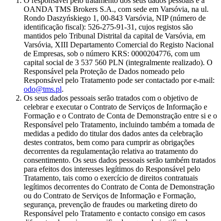
O responsável pelo tratamento dos seus dados pessoais é a
OANDA TMS Brokers S.A., com sede em Varsóvia, na ul.
Rondo Daszyńskiego 1, 00-843 Varsóvia, NIP (número de
identificação fiscal): 526-275-91-31, cujos registos são
mantidos pelo Tribunal Distrital da capital de Varsóvia, em
Varsóvia, XIII Departamento Comercial do Registo Nacional
de Empresas, sob o número KRS: 0000204776, com um
capital social de 3 537 560 PLN (integralmente realizado). O
Responsável pela Proteção de Dados nomeado pelo
Responsável pelo Tratamento pode ser contactado por e-mail:
odo@tms.pl
.
Os seus dados pessoais serão tratados com o objetivo de
celebrar e executar o Contrato de Serviços de Informação e
Formação e o Contrato de Conta de Demonstração entre si e o
Responsável pelo Tratamento, incluindo também a tomada de
medidas a pedido do titular dos dados antes da celebração
destes contratos, bem como para cumprir as obrigações
decorrentes da regulamentação relativa ao tratamento do
consentimento. Os seus dados pessoais serão também tratados
para efeitos dos interesses legítimos do Responsável pelo
Tratamento, tais como o exercício de direitos contratuais
legítimos decorrentes do Contrato de Conta de Demonstração
ou do Contrato de Serviços de Informação e Formação,
segurança, prevenção de fraudes ou marketing direto do
Responsável pelo Tratamento e contacto consigo em casos