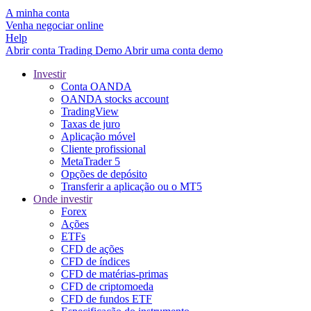
A minha conta
Venha negociar online
Help
Abrir conta
Trading
Demo
Abrir uma conta demo
Investir
Conta OANDA
OANDA stocks account
TradingView
Taxas de juro
Aplicação móvel
Cliente profissional
MetaTrader 5
Opções de depósito
Transferir a aplicação ou o MT5
Onde investir
Forex
Ações
ETFs
CFD de ações
CFD de índices
CFD de matérias-primas
CFD de criptomoeda
CFD de fundos ETF