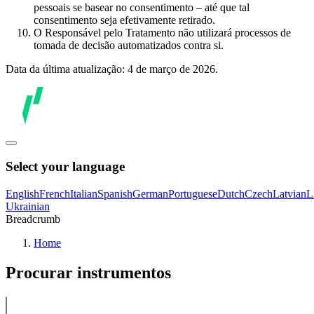
pessoais se basear no consentimento – até que tal
consentimento seja efetivamente retirado.
O Responsável pelo Tratamento não utilizará processos de
tomada de decisão automatizados contra si.
Data da última atualização: 4 de março de 2026.
Select your language
English
French
Italian
Spanish
German
Portuguese
Dutch
Czech
Latvian
L
Ukrainian
Breadcrumb
Home
Procurar instrumentos