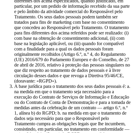
diferentes dos acima especificados, quando justificado, em
particular, por um pedido de informação recebido da sua parte
e pelo âmbito da atividade comercial do Responsável pelo
Tratamento. Os seus dados pessoais podem também ser
tratados para fins de marketing com base no consentimento
que concedeu ao Responsável pelo Tratamento. O tratamento
para fins diferentes dos acima referidos pode ser realizado: (i)
com base na obtenção de consentimento adicional, (ii) com
base na legislação aplicável, ou (iii) quando for compatível
com a finalidade para a qual os dados pessoais foram
originalmente recolhidos (Artigo 6.º, n.º 4, do Regulamento
(UE) 2016/679 do Parlamento Europeu e do Conselho, de 27
de abril de 2016, relativo à proteção das pessoas singulares no
que diz respeito ao tratamento de dados pessoais e à livre
circulação desses dados e que revoga a Diretiva 95/46/CE,
(doravante: «RGPD»).
A base jurídica para o tratamento dos seus dados pessoais é: a.
na medida em que o tratamento seja necessário para a
execução do Contrato de Serviços de Informação e Educação
ou do Contrato de Conta de Demonstração e para a tomada de
medidas antes da celebração de um contrato — artigo 6.º, n.º
1, alínea b) do RGPD; b. na medida em que o tratamento de
dados seja necessário para que o Responsável pelo
Tratamento cumpra as obrigações legais que lhe incumbem,
consistindo, em particular, no tratamento em conformidade —