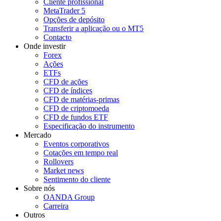
Cliente profissional
MetaTrader 5
Opções de depósito
Transferir a aplicação ou o MT5
Contacto
Onde investir
Forex
Ações
ETFs
CFD de ações
CFD de índices
CFD de matérias-primas
CFD de criptomoeda
CFD de fundos ETF
Especificação do instrumento
Mercado
Eventos corporativos
Cotações em tempo real
Rollovers
Market news
Sentimento do cliente
Sobre nós
OANDA Group
Carreira
Outros