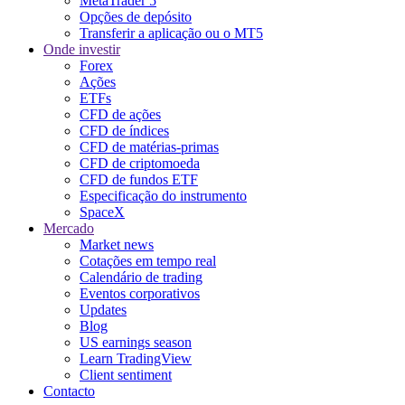
MetaTrader 5
Opções de depósito
Transferir a aplicação ou o MT5
Onde investir
Forex
Ações
ETFs
CFD de ações
CFD de índices
CFD de matérias-primas
CFD de criptomoeda
CFD de fundos ETF
Especificação do instrumento
SpaceX
Mercado
Market news
Cotações em tempo real
Calendário de trading
Eventos corporativos
Updates
Blog
US earnings season
Learn TradingView
Client sentiment
Contacto