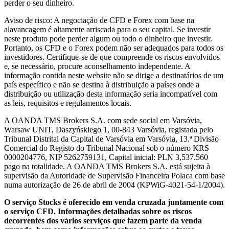
perder o seu dinheiro.
Aviso de risco: A negociação de CFD e Forex com base na
alavancagem é altamente arriscada para o seu capital. Se investir
neste produto pode perder algum ou todo o dinheiro que investir.
Portanto, os CFD e o Forex podem não ser adequados para todos os
investidores. Certifique-se de que compreende os riscos envolvidos
e, se necessário, procure aconselhamento independente. A
informação contida neste website não se dirige a destinatários de um
país específico e não se destina à distribuição a países onde a
distribuição ou utilização desta informação seria incompatível com
as leis, requisitos e regulamentos locais.
A OANDA TMS Brokers S.A. com sede social em Varsóvia,
Warsaw UNIT, Daszyńskiego 1, 00-843 Varsóvia, registada pelo
Tribunal Distrital da Capital de Varsóvia em Varsóvia, 13.ª Divisão
Comercial do Registo do Tribunal Nacional sob o número KRS
0000204776, NIP 5262759131, Capital inicial: PLN 3,537.560
pago na totalidade. A OANDA TMS Brokers S.A. está sujeita à
supervisão da Autoridade de Supervisão Financeira Polaca com base
numa autorização de 26 de abril de 2004 (KPWiG-4021-54-1/2004).
O serviço Stocks é oferecido em venda cruzada juntamente com
o serviço CFD. Informações detalhadas sobre os riscos
decorrentes dos vários serviços que fazem parte da venda