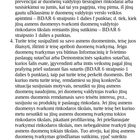
prevencijai ar duomenų valdytojo tiesioginei rinkodarai arba
susisiekimui su jumis, kai tai yra pagrįsta, visų pirma, iš jūsų
gautu užklausimu ir duomenų valdytojo verslo veiklos
apimtimi – BDAR 6 straipsnio 1 dalies f punktas; d. tiek, kiek
jūsų asmens duomenys tvarkomi duomenų valdytojo
rinkodaros tikslais remiantis jūsų sutikimu – BDAR 6
straipsnio 1 dalies a punktas.
Turite teisę susipažinti su savo asmens duomenimis, teisę juos
ištaisyti, ištrinti ir teisę apriboti duomenų tvarkymą. Jeigu
duomenų tvarkymas yra būtinas Informacinių ir švietimo
paslaugų sutarčiai arba Demonstracinės sąskaitos sutarčiai,
kurios šalis esate, įgyvendinti arba imtis veiksmų pagal jūsų
prašymą prieš sudarant šias sutartis (BDAR 6 straipsnio 1
dalies b punktas), taip pat turite teisę perkelti duomenis. Bet
kuriuo metu turite teisę, remdamiesi su jūsų konkrečia
situacija susijusiais motyvais, nesutikti su jūsų asmens
duomenų naudojimu, jei duomenų valdytojas tvarko jūsų
asmens duomenis remdamasis savo teisėtu interesu, pvz.,
susijusiu su produktų ir paslaugų rinkodara. Jei jūsų asmens
duomenys tvarkomi rinkodaros tikslais, turite teisę bet kuriuo
metu nesutikti su jūsų asmens duomenų tvarkymu tokios
rinkodaros tikslais, įskaitant profiliavimą. Jei prieštaraujate
tvarkymui rinkodaros tikslais, mes nebegalėsime tvarkyti jūsų
asmens duomenų tokiais tikslais. Tuo atveju, kai jūsų asmens
duomenų tvarkymas grindžiamas sutikimu, ypač suteiktu