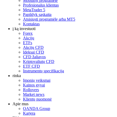
Mobilioji programėlė
Profesionalus klientas
MetaTrader 5
Papildyk sąskaitą
Atsisiųsti programėlę arba MT5
Kontaktas
į ką investuoti
Forex
Akcijų
ETFs
Akcijų CFD
Ideksai CFD
CFD žaliavos
Kriptovaliutų CFD
ETF CFD
Instrumentų specifikacija
rinka
Įmonių veiksmai
Kainos gyvai
Rollovers
Market news
Klientų nuomonė
Apie mus
OANDA Group
Karjera