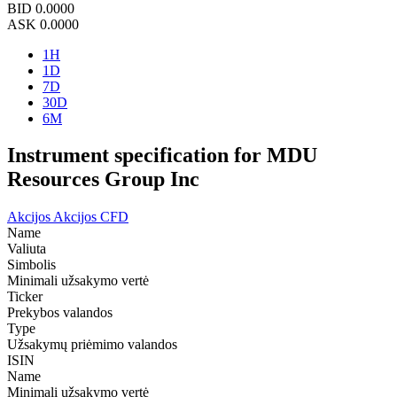
BID
0.0000
ASK
0.0000
1H
1D
7D
30D
6M
Instrument specification for MDU
Resources Group Inc
Akcijos
Akcijos CFD
Name
Valiuta
Simbolis
Minimali užsakymo vertė
Ticker
Prekybos valandos
Type
Užsakymų priėmimo valandos
ISIN
Name
Minimali užsakymo vertė