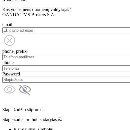
Kas yra asmens duomenų valdytojas?
OANDA TMS Brokers S.A.
email
phone_prefix
phone
Password
Slaptažodžio stiprumas:
Slaptažodis turi būti sudarytas iš:
8 ar daugiau simbolių