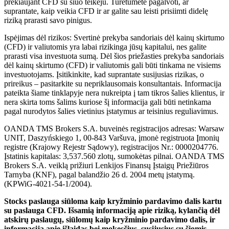
prekiaujant CFD su šiuo teikėju. Turėtumėte pagalvoti, ar
suprantate, kaip veikia CFD ir ar galite sau leisti prisiimti didelę
riziką prarasti savo pinigus.
Ispėjimas dėl rizikos: Svertinė prekyba sandoriais dėl kainų skirtumo
(CFD) ir valiutomis yra labai rizikinga jūsų kapitalui, nes galite
prarasti visa investuota sumą. Dėl šios priežasties prekyba sandoriais
dėl kainų skirtumo (CFD) ir valiutomis gali būti tinkama ne visiems
investuotojams. Įsitikinkite, kad suprantate susijusias rizikas, o
prireikus – pasitarkite su nepriklausomais konsultantais. Informacija
pateikta šiame tinklapyje nera nukreipta į tam tikros šalies klientus, ir
nera skirta toms šalims kuriose šį informacija gali būti netinkama
pagal nurodytos šalies vietinius įstatymus ar teisinius reguliavimus.
OANDA TMS Brokers S.A. buveinės registracijos adresas: Warsaw
UNIT, Daszyńskiego 1, 00-843 Varšuva, įmonė registruota Įmonių
registre (Krajowy Rejestr Sądowy), registracijos Nr.: 0000204776.
Įstatinis kapitalas: 3,537.560 zlotų, sumokėtas pilnai. OANDA TMS
Brokers S.A. veiklą prižiuri Lenkijos Finansų Įstaigų Priežiūros
Tarnyba (KNF), pagal balandžio 26 d. 2004 metų įstatymą.
(KPWiG-4021-54-1/2004).
Stocks paslauga siūloma kaip kryžminio pardavimo dalis kartu
su paslauga CFD. Išsamią informaciją apie riziką, kylančią dėl
atskirų paslaugų, siūlomų kaip kryžminio pardavimo dalis, ir
informaciją apie išlaidas bei mokesčius, susijusius su šiomis