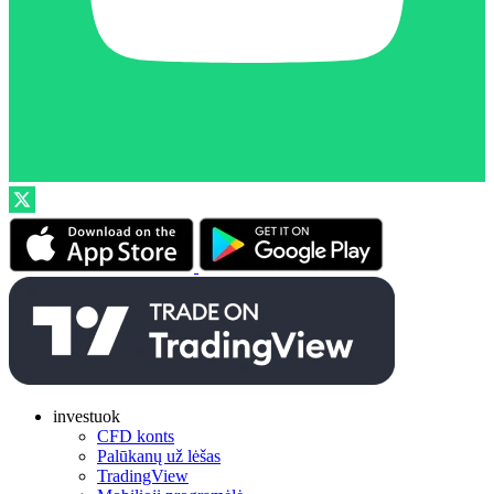
investuok
CFD konts
Palūkanų už lėšas
TradingView