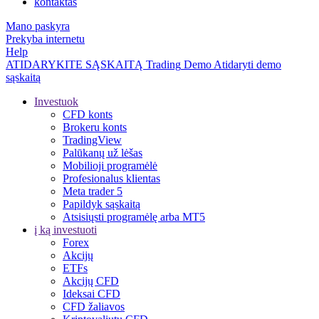
kontaktas
Mano paskyra
Prekyba internetu
Help
ATIDARYKITE SĄSKAITĄ
Trading
Demo
Atidaryti demo
sąskaitą
Investuok
CFD konts
Brokeru konts
TradingView
Palūkanų už lėšas
Mobilioji programėlė
Profesionalus klientas
Meta trader 5
Papildyk sąskaitą
Atsisiųsti programėlę arba MT5
į ką investuoti
Forex
Akcijų
ETFs
Akcijų CFD
Ideksai CFD
CFD žaliavos