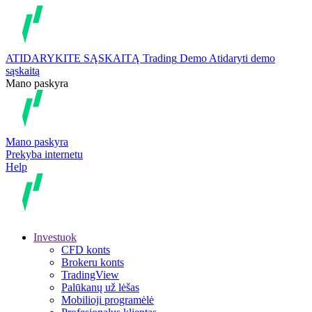
ATIDARYKITE SĄSKAITĄ
Trading
Demo
Atidaryti demo
sąskaitą
Mano paskyra
Mano paskyra
Prekyba internetu
Help
Investuok
CFD konts
Brokeru konts
TradingView
Palūkanų už lėšas
Mobilioji programėlė