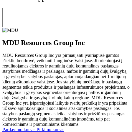
MDU Resources Group Inc
MDU Resources Group Inc yra pirmaujanti įvairiapusė gamtos
išteklių bendrovė, veikianti Jungtinėse Valstijose. Ji orientuojasi į
reguliuojamas elektros ir gamtinių dujų komunalines paslaugas,
statybines medžiagas ir paslaugas, naftos ir gamtinių dujų žvalgybą
ir gavybą bei statybos paslaugas, aptarnauja daugiau nei 1 milijoną
klientų aštuoniose valstijose. Jos statybinių medžiagų ir paslaugų
segmentas teikia produktus ir paslaugas infrastruktūros projektams, o
žvalgybos ir gavybos segmentas orientuojasi į naftos ir gamtinių
dujų žvalgybą ir gavybą Uolinių kalnų regione. MDU Resources
Group Inc yra įsipareigojusi laikytis tvarių praktikų ir yra pripažinta
už savo aplinkosaugos ir socialinės atsakomybės pastangas. Jos
statybos paslaugų segmentas teikia statybos ir priežiūros paslaugas
elektros ir gamtinių dujų komunalinėms įmonėms, taip pat
komerciniams ir pramoniniams klientams.
Pardavimo kursas
Pirkimo kursas