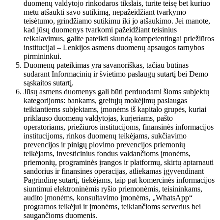
duomenų valdytojo rinkodaros tikslais, turite teisę bet kuriuo
metu atšaukti savo sutikimą, nepažeidžiant tvarkymo
teisėtumo, grindžiamo sutikimu iki jo atšaukimo. Jei manote,
kad jūsų duomenys tvarkomi pažeidžiant teisinius
reikalavimus, galite pateikti skundą kompetentingai priežiūros
institucijai – Lenkijos asmens duomenų apsaugos tarnybos
pirmininkui.
Duomenų pateikimas yra savanoriškas, tačiau būtinas
sudarant Informacinių ir švietimo paslaugų sutartį bei Demo
sąskaitos sutartį.
Jūsų asmens duomenys gali būti perduodami šioms subjektų
kategorijoms: bankams, greitųjų mokėjimų paslaugas
teikiantiems subjektams, įmonėms iš kapitalo grupės, kuriai
priklauso duomenų valdytojas, kurjeriams, pašto
operatoriams, priežiūros institucijoms, finansinės informacijos
institucijoms, rinkos duomenų teikėjams, sukčiavimo
prevencijos ir pinigų plovimo prevencijos priemonių
teikėjams, investicinius fondus valdančioms įmonėms,
priemonių, programinės įrangos ir platformų, skirtų aptarnauti
sandorius ir finansines operacijas, atliekamas įgyvendinant
Pagrindinę sutartį, tiekėjams, taip pat komercinės informacijos
siuntimui elektroninėmis ryšio priemonėmis, teisininkams,
audito įmonėms, konsultavimo įmonėms, „WhatsApp“
programos teikėjui ir įmonėms, teikiančioms serverius bei
saugančioms duomenis.