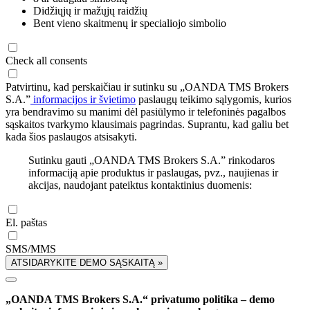
Didžiųjų ir mažųjų raidžių
Bent vieno skaitmenų ir specialiojo simbolio
Check all consents
Patvirtinu, kad perskaičiau ir sutinku su „OANDA TMS Brokers
S.A.”
informacijos ir švietimo
paslaugų teikimo sąlygomis, kurios
yra bendravimo su manimi dėl pasiūlymo ir telefoninės pagalbos
sąskaitos tvarkymo klausimais pagrindas. Suprantu, kad galiu bet
kada šios paslaugos atsisakyti.
Sutinku gauti „OANDA TMS Brokers S.A.” rinkodaros
informaciją apie produktus ir paslaugas, pvz., naujienas ir
akcijas, naudojant pateiktus kontaktinius duomenis:
El. paštas
SMS/MMS
ATSIDARYKITE DEMO SĄSKAITĄ »
„OANDA TMS Brokers S.A.“ privatumo politika – demo