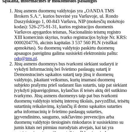
sąskaita, informacinės ir mokomosios paslaugos
Jūsų asmens duomenų valdytojas yra „OANDA TMS
Brokers S.A.“, kurios buveinė yra Varšuvoje, ul. Rondo
Daszyńskiego 1, 00-843 Varšuva, NIP (mokesčių mokėtojo
kodas): 526-275-91-31, kurios registracijos duomenis
Varšuvos apygardos teismas, Nacionalinio teismų registro
XIII komercinis skyrius, tvarko registracijos byloje Nr. KRS:
0000204776, akcinis kapitalas 3 537 560 PLN (visiškai
apmokėtas). Su duomenų valdytojo paskirtu duomenų
apsaugos pareigūnu galima susisiekti elektroniniu paštu:
odo@tms.pl
.
Jūsų asmens duomenys bus tvarkomi siekiant sudaryti ir
vykdyti Informacinių bei švietimo paslaugų sutartį ir
Demonstracinės sąskaitos sutartį tarp jūsų ir duomenų
valdytojo, įskaitant veiksmus, kurių imamasi duomenų
subjekto prašymu prieš sudarant šias sutartis, taip pat siekiant
įvykdyti įsipareigojimus, kylančius iš teisės aktų dėl sutikimo
tvarkymo. Jūsų asmens duomenys taip pat bus tvarkomi
duomenų valdytojo teisėtų interesų tikslais, pavyzdžiui, teisėtų
sutartinių reikalavimų, kylančių iš demo sąskaitos sutarties
arba informacinių ir švietimo paslaugų sutarties,
įgyvendinimo, saugumo, sukčiavimo prevencijos arba
duomenų valdytojo tiesioginės rinkodaros ir susisiekimo su
jumis kitais nei pirmiau nurodytais atvejais, kai tai yra