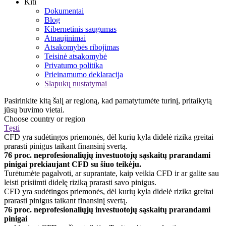
Kiti
Dokumentai
Blog
Kibernetinis saugumas
Atnaujinimai
Atsakomybės ribojimas
Teisinė atsakomybė
Privatumo politika
Prieinamumo deklaracija
Slapukų nustatymai
Pasirinkite kitą šalį ar regioną, kad pamatytumėte turinį, pritaikytą
jūsų buvimo vietai.
Choose country or region
Tęsti
CFD yra sudėtingos priemonės, dėl kurių kyla didelė rizika greitai
prarasti pinigus taikant finansinį svertą.
76 proc. neprofesionaliųjų investuotojų sąskaitų prarandami
pinigai prekiaujant CFD su šiuo teikėju.
Turėtumėte pagalvoti, ar suprantate, kaip veikia CFD ir ar galite sau
leisti prisiimti didelę riziką prarasti savo pinigus.
CFD yra sudėtingos priemonės, dėl kurių kyla didelė rizika greitai
prarasti pinigus taikant finansinį svertą.
76 proc. neprofesionaliųjų investuotojų sąskaitų prarandami
pinigai