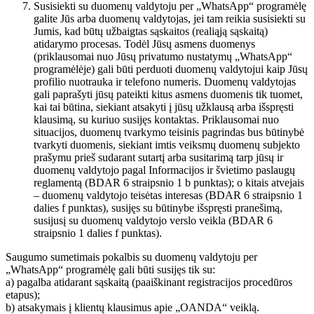
Susisiekti su duomenų valdytoju per „WhatsApp“ programėlę
galite Jūs arba duomenų valdytojas, jei tam reikia susisiekti su
Jumis, kad būtų užbaigtas sąskaitos (realiąją sąskaitą)
atidarymo procesas. Todėl Jūsų asmens duomenys
(priklausomai nuo Jūsų privatumo nustatymų „WhatsApp“
programėlėje) gali būti perduoti duomenų valdytojui kaip Jūsų
profilio nuotrauka ir telefono numeris. Duomenų valdytojas
gali paprašyti jūsų pateikti kitus asmens duomenis tik tuomet,
kai tai būtina, siekiant atsakyti į jūsų užklausą arba išspręsti
klausimą, su kuriuo susijęs kontaktas. Priklausomai nuo
situacijos, duomenų tvarkymo teisinis pagrindas bus būtinybė
tvarkyti duomenis, siekiant imtis veiksmų duomenų subjekto
prašymu prieš sudarant sutartį arba susitarimą tarp jūsų ir
duomenų valdytojo pagal Informacijos ir švietimo paslaugų
reglamentą (BDAR 6 straipsnio 1 b punktas); o kitais atvejais
– duomenų valdytojo teisėtas interesas (BDAR 6 straipsnio 1
dalies f punktas), susijęs su būtinybe išspręsti pranešimą,
susijusį su duomenų valdytojo verslo veikla (BDAR 6
straipsnio 1 dalies f punktas).
Saugumo sumetimais pokalbis su duomenų valdytoju per
„WhatsApp“ programėlę gali būti susijęs tik su:
a) pagalba atidarant sąskaitą (paaiškinant registracijos procedūros
etapus);
b) atsakymais į klientų klausimus apie „OANDA“ veiklą.