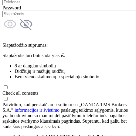
Password
Slaptažodžio stiprumas:
Slaptažodis turi būti sudarytas iš:
8 ar daugiau simbolių
Didžiųjų ir mažųjų raidžių
Bent vieno skaitmenų ir specialiojo simbolio
Check all consents
Patvirtinu, kad perskaičiau ir sutinku su „OANDA TMS Brokers
S.A.”
informacijos ir švietimo
paslaugų teikimo sąlygomis, kurios
yra bendravimo su manimi dėl pasiūlymo ir telefoninės pagalbos
sąskaitos tvarkymo klausimais pagrindas. Suprantu, kad galiu bet
kada šios paslaugos atsisakyti.