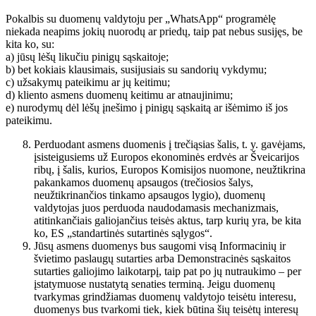
Pokalbis su duomenų valdytoju per „WhatsApp“ programėlę
niekada neapims jokių nuorodų ar priedų, taip pat nebus susijęs, be
kita ko, su:
a) jūsų lėšų likučiu pinigų sąskaitoje;
b) bet kokiais klausimais, susijusiais su sandorių vykdymu;
c) užsakymų pateikimu ar jų keitimu;
d) kliento asmens duomenų keitimu ar atnaujinimu;
e) nurodymų dėl lėšų įnešimo į pinigų sąskaitą ar išėmimo iš jos
pateikimu.
Perduodant asmens duomenis į trečiąsias šalis, t. y. gavėjams,
įsisteigusiems už Europos ekonominės erdvės ar Šveicarijos
ribų, į šalis, kurios, Europos Komisijos nuomone, neužtikrina
pakankamos duomenų apsaugos (trečiosios šalys,
neužtikrinančios tinkamo apsaugos lygio), duomenų
valdytojas juos perduoda naudodamasis mechanizmais,
atitinkančiais galiojančius teisės aktus, tarp kurių yra, be kita
ko, ES „standartinės sutartinės sąlygos“.
Jūsų asmens duomenys bus saugomi visą Informacinių ir
švietimo paslaugų sutarties arba Demonstracinės sąskaitos
sutarties galiojimo laikotarpį, taip pat po jų nutraukimo – per
įstatymuose nustatytą senaties terminą. Jeigu duomenų
tvarkymas grindžiamas duomenų valdytojo teisėtu interesu,
duomenys bus tvarkomi tiek, kiek būtina šių teisėtų interesų