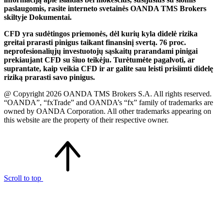
paslaugomis, rasite interneto svetainės OANDA TMS Brokers
skiltyje Dokumentai.
CFD yra sudėtingos priemonės, dėl kurių kyla didelė rizika
greitai prarasti pinigus taikant finansinį svertą. 76 proc.
neprofesionaliųjų investuotojų sąskaitų prarandami pinigai
prekiaujant CFD su šiuo teikėju. Turėtumėte pagalvoti, ar
suprantate, kaip veikia CFD ir ar galite sau leisti prisiimti didelę
riziką prarasti savo pinigus.
@ Copyright 2026 OANDA TMS Brokers S.A. All rights reserved.
“OANDA”, “fxTrade” and OANDA’s “fx” family of trademarks are
owned by OANDA Corporation. All other trademarks appearing on
this website are the property of their respective owner.
Scroll to top