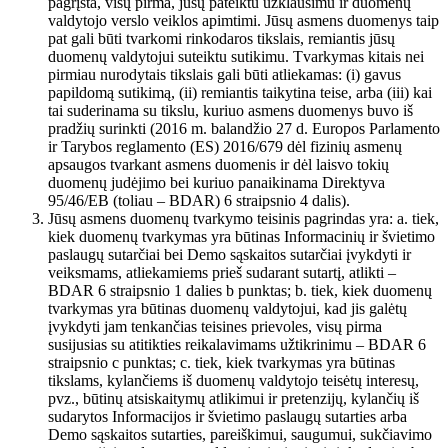
pagrįsta, visų pirma, jūsų pateiktu užklausimu ir duomenų
valdytojo verslo veiklos apimtimi. Jūsų asmens duomenys taip
pat gali būti tvarkomi rinkodaros tikslais, remiantis jūsų
duomenų valdytojui suteiktu sutikimu. Tvarkymas kitais nei
pirmiau nurodytais tikslais gali būti atliekamas: (i) gavus
papildomą sutikimą, (ii) remiantis taikytina teise, arba (iii) kai
tai suderinama su tikslu, kuriuo asmens duomenys buvo iš
pradžių surinkti (2016 m. balandžio 27 d. Europos Parlamento
ir Tarybos reglamento (ES) 2016/679 dėl fizinių asmenų
apsaugos tvarkant asmens duomenis ir dėl laisvo tokių
duomenų judėjimo bei kuriuo panaikinama Direktyva
95/46/EB (toliau – BDAR) 6 straipsnio 4 dalis).
Jūsų asmens duomenų tvarkymo teisinis pagrindas yra: a. tiek,
kiek duomenų tvarkymas yra būtinas Informacinių ir švietimo
paslaugų sutarčiai bei Demo sąskaitos sutarčiai įvykdyti ir
veiksmams, atliekamiems prieš sudarant sutartį, atlikti –
BDAR 6 straipsnio 1 dalies b punktas; b. tiek, kiek duomenų
tvarkymas yra būtinas duomenų valdytojui, kad jis galėtų
įvykdyti jam tenkančias teisines prievoles, visų pirma
susijusias su atitikties reikalavimams užtikrinimu – BDAR 6
straipsnio c punktas; c. tiek, kiek tvarkymas yra būtinas
tikslams, kylančiems iš duomenų valdytojo teisėtų interesų,
pvz., būtinų atsiskaitymų atlikimui ir pretenzijų, kylančių iš
sudarytos Informacijos ir švietimo paslaugų sutarties arba
Demo sąskaitos sutarties, pareiškimui, saugumui, sukčiavimo