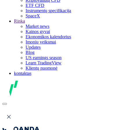
Kriptovaliutų CFD
ETF CFD
Instrumentų specifikacija
SpaceX
Rinka
Market news
Kainos gyvai
Ekonomikos kalendorius
Įmonių veiksmai
Updates
Blog
US earnings season
Learn TradingView
Klientų nuomonė
kontaktas