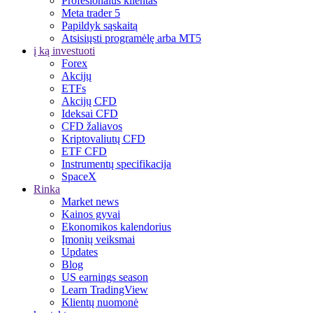
Profesionalus klientas
Meta trader 5
Papildyk sąskaitą
Atsisiųsti programėlę arba MT5
į ką investuoti
Forex
Akcijų
ETFs
Akcijų CFD
Ideksai CFD
CFD žaliavos
Kriptovaliutų CFD
ETF CFD
Instrumentų specifikacija
SpaceX
Rinka
Market news
Kainos gyvai
Ekonomikos kalendorius
Įmonių veiksmai
Updates
Blog
US earnings season
Learn TradingView
Klientų nuomonė