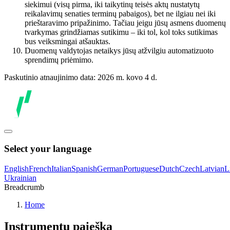
siekimui (visų pirma, iki taikytinų teisės aktų nustatytų
reikalavimų senaties terminų pabaigos), bet ne ilgiau nei iki
prieštaravimo pripažinimo. Tačiau jeigu jūsų asmens duomenų
tvarkymas grindžiamas sutikimu – iki tol, kol toks sutikimas
bus veiksmingai atšauktas.
Duomenų valdytojas netaikys jūsų atžvilgiu automatizuoto
sprendimų priėmimo.
Paskutinio atnaujinimo data: 2026 m. kovo 4 d.
Select your language
English
French
Italian
Spanish
German
Portuguese
Dutch
Czech
Latvian
L
Ukrainian
Breadcrumb
Home
Instrumentų paieška