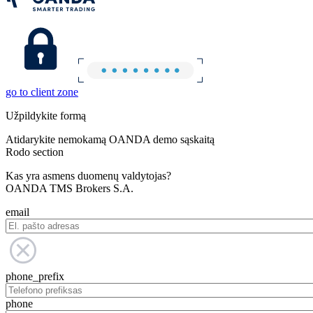
go to client zone
Užpildykite formą
Atidarykite nemokamą OANDA demo sąskaitą
Rodo section
Kas yra asmens duomenų valdytojas?
OANDA TMS Brokers S.A.
email
phone_prefix
phone