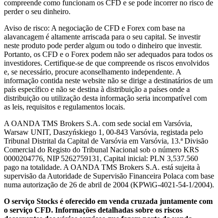
compreende como funcionam os CFD e se pode incorrer no risco de
perder o seu dinheiro.
Aviso de risco: A negociação de CFD e Forex com base na
alavancagem é altamente arriscada para o seu capital. Se investir
neste produto pode perder algum ou todo o dinheiro que investir.
Portanto, os CFD e o Forex podem não ser adequados para todos os
investidores. Certifique-se de que compreende os riscos envolvidos
e, se necessário, procure aconselhamento independente. A
informação contida neste website não se dirige a destinatários de um
país específico e não se destina à distribuição a países onde a
distribuição ou utilização desta informação seria incompatível com
as leis, requisitos e regulamentos locais.
A OANDA TMS Brokers S.A. com sede social em Varsóvia,
Warsaw UNIT, Daszyńskiego 1, 00-843 Varsóvia, registada pelo
Tribunal Distrital da Capital de Varsóvia em Varsóvia, 13.ª Divisão
Comercial do Registo do Tribunal Nacional sob o número KRS
0000204776, NIP 5262759131, Capital inicial: PLN 3,537.560
pago na totalidade. A OANDA TMS Brokers S.A. está sujeita à
supervisão da Autoridade de Supervisão Financeira Polaca com base
numa autorização de 26 de abril de 2004 (KPWiG-4021-54-1/2004).
O serviço Stocks é oferecido em venda cruzada juntamente com
o serviço CFD. Informações detalhadas sobre os riscos