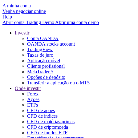
A minha conta
Venha negociar online
Help
Abrir conta
Trading
Demo
Abrir uma conta demo
Investir
Conta OANDA
OANDA stocks account
TradingView
Taxas de juro
Aplicação móvel
Cliente profissional
MetaTrader 5
Opções de depósito
Transferir a aplicação ou o MT5
Onde investir
Forex
Ações
ETFs
CFD de ações
CFD de índices
CFD de matérias-primas
CFD de criptomoeda
CFD de fundos ETF