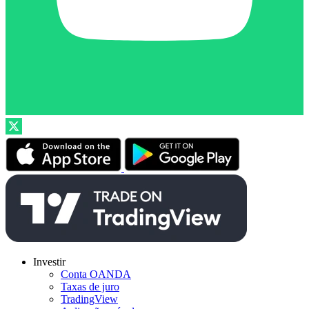
Investir
Conta OANDA
Taxas de juro
TradingView