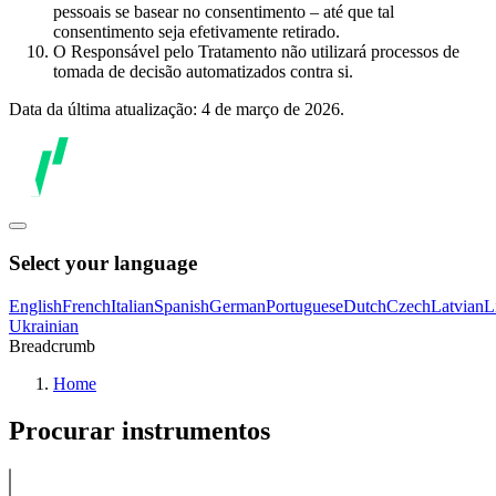
pessoais se basear no consentimento – até que tal
consentimento seja efetivamente retirado.
O Responsável pelo Tratamento não utilizará processos de
tomada de decisão automatizados contra si.
Data da última atualização: 4 de março de 2026.
Select your language
English
French
Italian
Spanish
German
Portuguese
Dutch
Czech
Latvian
L
Ukrainian
Breadcrumb
Home
Procurar instrumentos