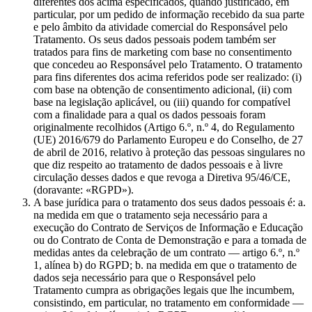
diferentes dos acima especificados, quando justificado, em
particular, por um pedido de informação recebido da sua parte
e pelo âmbito da atividade comercial do Responsável pelo
Tratamento. Os seus dados pessoais podem também ser
tratados para fins de marketing com base no consentimento
que concedeu ao Responsável pelo Tratamento. O tratamento
para fins diferentes dos acima referidos pode ser realizado: (i)
com base na obtenção de consentimento adicional, (ii) com
base na legislação aplicável, ou (iii) quando for compatível
com a finalidade para a qual os dados pessoais foram
originalmente recolhidos (Artigo 6.º, n.º 4, do Regulamento
(UE) 2016/679 do Parlamento Europeu e do Conselho, de 27
de abril de 2016, relativo à proteção das pessoas singulares no
que diz respeito ao tratamento de dados pessoais e à livre
circulação desses dados e que revoga a Diretiva 95/46/CE,
(doravante: «RGPD»).
A base jurídica para o tratamento dos seus dados pessoais é: a.
na medida em que o tratamento seja necessário para a
execução do Contrato de Serviços de Informação e Educação
ou do Contrato de Conta de Demonstração e para a tomada de
medidas antes da celebração de um contrato — artigo 6.º, n.º
1, alínea b) do RGPD; b. na medida em que o tratamento de
dados seja necessário para que o Responsável pelo
Tratamento cumpra as obrigações legais que lhe incumbem,
consistindo, em particular, no tratamento em conformidade —