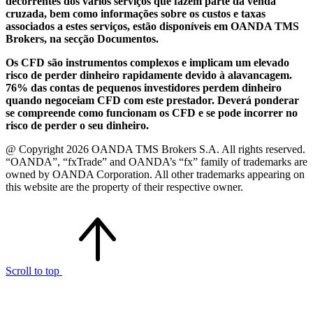
decorrentes dos vários serviços que fazem parte da venda
cruzada, bem como informações sobre os custos e taxas
associados a estes serviços, estão disponíveis em OANDA TMS
Brokers, na secção Documentos.
Os CFD são instrumentos complexos e implicam um elevado
risco de perder dinheiro rapidamente devido à alavancagem.
76% das contas de pequenos investidores perdem dinheiro
quando negoceiam CFD com este prestador. Deverá ponderar
se compreende como funcionam os CFD e se pode incorrer no
risco de perder o seu dinheiro.
@ Copyright 2026 OANDA TMS Brokers S.A. All rights reserved.
“OANDA”, “fxTrade” and OANDA’s “fx” family of trademarks are
owned by OANDA Corporation. All other trademarks appearing on
this website are the property of their respective owner.
Scroll to top