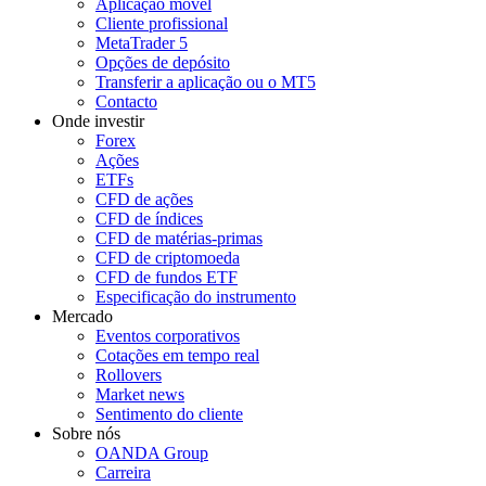
Aplicação móvel
Cliente profissional
MetaTrader 5
Opções de depósito
Transferir a aplicação ou o MT5
Contacto
Onde investir
Forex
Ações
ETFs
CFD de ações
CFD de índices
CFD de matérias-primas
CFD de criptomoeda
CFD de fundos ETF
Especificação do instrumento
Mercado
Eventos corporativos
Cotações em tempo real
Rollovers
Market news
Sentimento do cliente
Sobre nós
OANDA Group
Carreira