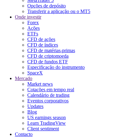
MetaTrader 5
Opções de depósito
Transferir a aplicação ou o MT5
Onde investir
Forex
Ações
ETFs
CFD de ações
CFD de índices
CFD de matérias-primas
CFD de criptomoeda
CFD de fundos ETF
Especificação do instrumento
SpaceX
Mercado
Market news
Cotações em tempo real
Calendário de trading
Eventos corporativos
Updates
Blog
US earnings season
Learn TradingView
Client sentiment
Contacto