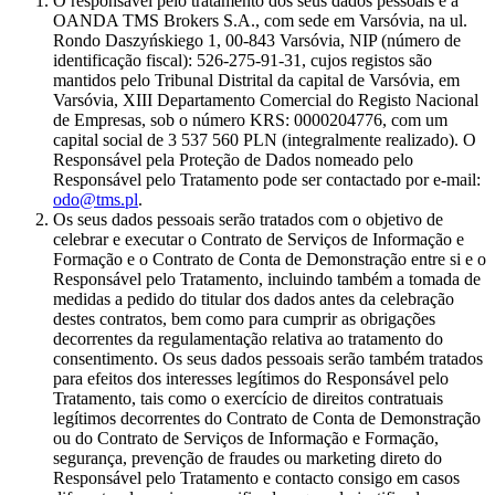
O responsável pelo tratamento dos seus dados pessoais é a
OANDA TMS Brokers S.A., com sede em Varsóvia, na ul.
Rondo Daszyńskiego 1, 00-843 Varsóvia, NIP (número de
identificação fiscal): 526-275-91-31, cujos registos são
mantidos pelo Tribunal Distrital da capital de Varsóvia, em
Varsóvia, XIII Departamento Comercial do Registo Nacional
de Empresas, sob o número KRS: 0000204776, com um
capital social de 3 537 560 PLN (integralmente realizado). O
Responsável pela Proteção de Dados nomeado pelo
Responsável pelo Tratamento pode ser contactado por e-mail:
odo@tms.pl
.
Os seus dados pessoais serão tratados com o objetivo de
celebrar e executar o Contrato de Serviços de Informação e
Formação e o Contrato de Conta de Demonstração entre si e o
Responsável pelo Tratamento, incluindo também a tomada de
medidas a pedido do titular dos dados antes da celebração
destes contratos, bem como para cumprir as obrigações
decorrentes da regulamentação relativa ao tratamento do
consentimento. Os seus dados pessoais serão também tratados
para efeitos dos interesses legítimos do Responsável pelo
Tratamento, tais como o exercício de direitos contratuais
legítimos decorrentes do Contrato de Conta de Demonstração
ou do Contrato de Serviços de Informação e Formação,
segurança, prevenção de fraudes ou marketing direto do
Responsável pelo Tratamento e contacto consigo em casos