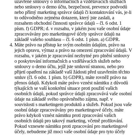
uzavřené smlouvy o informačních a vzdělávacích službách
nebo smlouvy o demo účtu, bezpečnost, prevence podvodů
nebo přímý marketing správce údajů či kontaktování vás, je-li
to odůvodněno zejména dotazem, který jste zaslali, a
rozsahem obchodní činnosti správce údajů – čl. 6 odst. 1
písm. f) GDPR; d. v rozsahu, v jakém jsou vaše osobní údaje
zpracovávány pro marketingové účely správce údajů na
základě vašeho souhlasu – čl. 6 odst. 1 písm. a) GDPR.
Máte právo na přístup ke svým osobním údajům, právo na
jejich opravu, výmaz a právo na omezení zpracování údajů. V
rozsahu, v jakém je zpracování nezbytné pro plnění smlouvy
o poskytování informačních a vzdělávacích služeb nebo
smlouvy o demo účtu, jejíž jste smluvní stranou, nebo pro
přijetí opatření na základě vaší žádosti před uzavřením těchto
smluv (čl. 6 odst. 1 písm. b) GDPR), máte rovněž právo na
přenos údajů. Kdykoli máte právo vznést námitku z důvodů
týkajících se vaší konkrétní situace proti použití vašich
osobních údajů, pokud správce údajů zpracovává vaše osobní
údaje na základě svého oprávněného zájmu, např. v
souvislosti s marketingem produktů a služeb. Pokud jsou vaše
osobní údaje zpracovávány pro marketingové účely, máte
právo kdykoli vznést námitku proti zpracování vašich
osobních údajů pro takový marketing, včetně profilování.
Pokud vznesete námitku proti zpracování pro marketingové
účely, nebudeme již moci vaše osobní údaje pro tyto účely