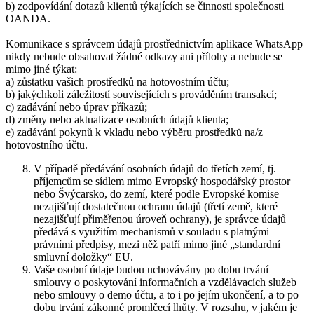
b) zodpovídání dotazů klientů týkajících se činnosti společnosti
OANDA.
Komunikace s správcem údajů prostřednictvím aplikace WhatsApp
nikdy nebude obsahovat žádné odkazy ani přílohy a nebude se
mimo jiné týkat:
a) zůstatku vašich prostředků na hotovostním účtu;
b) jakýchkoli záležitostí souvisejících s prováděním transakcí;
c) zadávání nebo úprav příkazů;
d) změny nebo aktualizace osobních údajů klienta;
e) zadávání pokynů k vkladu nebo výběru prostředků na/z
hotovostního účtu.
V případě předávání osobních údajů do třetích zemí, tj.
příjemcům se sídlem mimo Evropský hospodářský prostor
nebo Švýcarsko, do zemí, které podle Evropské komise
nezajišťují dostatečnou ochranu údajů (třetí země, které
nezajišťují přiměřenou úroveň ochrany), je správce údajů
předává s využitím mechanismů v souladu s platnými
právními předpisy, mezi něž patří mimo jiné „standardní
smluvní doložky“ EU.
Vaše osobní údaje budou uchovávány po dobu trvání
smlouvy o poskytování informačních a vzdělávacích služeb
nebo smlouvy o demo účtu, a to i po jejím ukončení, a to po
dobu trvání zákonné promlčecí lhůty. V rozsahu, v jakém je