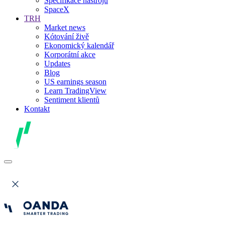
Specifikace nástrojů
SpaceX
TRH
Market news
Kótování živě
Ekonomický kalendář
Korporátní akce
Updates
Blog
US earnings season
Learn TradingView
Sentiment klientů
Kontakt