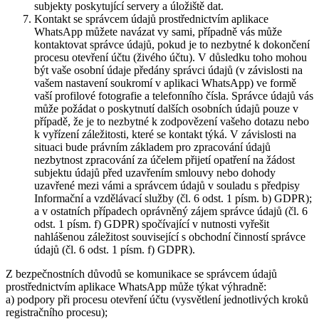
subjekty poskytující servery a úložiště dat.
Kontakt se správcem údajů prostřednictvím aplikace
WhatsApp můžete navázat vy sami, případně vás může
kontaktovat správce údajů, pokud je to nezbytné k dokončení
procesu otevření účtu (živého účtu). V důsledku toho mohou
být vaše osobní údaje předány správci údajů (v závislosti na
vašem nastavení soukromí v aplikaci WhatsApp) ve formě
vaší profilové fotografie a telefonního čísla. Správce údajů vás
může požádat o poskytnutí dalších osobních údajů pouze v
případě, že je to nezbytné k zodpovězení vašeho dotazu nebo
k vyřízení záležitosti, které se kontakt týká. V závislosti na
situaci bude právním základem pro zpracování údajů
nezbytnost zpracování za účelem přijetí opatření na žádost
subjektu údajů před uzavřením smlouvy nebo dohody
uzavřené mezi vámi a správcem údajů v souladu s předpisy
Informační a vzdělávací služby (čl. 6 odst. 1 písm. b) GDPR);
a v ostatních případech oprávněný zájem správce údajů (čl. 6
odst. 1 písm. f) GDPR) spočívající v nutnosti vyřešit
nahlášenou záležitost související s obchodní činností správce
údajů (čl. 6 odst. 1 písm. f) GDPR).
Z bezpečnostních důvodů se komunikace se správcem údajů
prostřednictvím aplikace WhatsApp může týkat výhradně:
a) podpory při procesu otevření účtu (vysvětlení jednotlivých kroků
registračního procesu);