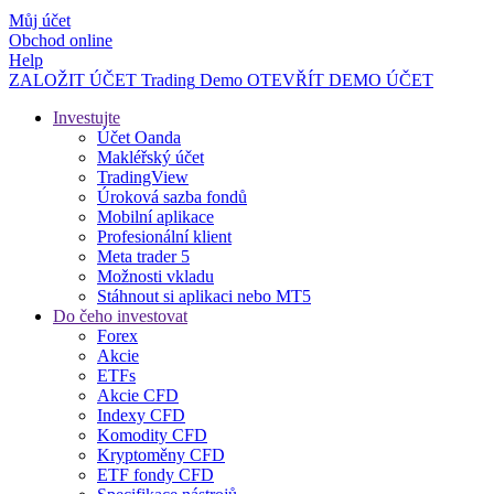
Můj účet
Obchod online
Help
ZALOŽIT ÚČET
Trading
Demo
OTEVŘÍT DEMO ÚČET
Investujte
Účet Oanda
Makléřský účet
TradingView
Úroková sazba fondů
Mobilní aplikace
Profesionální klient
Meta trader 5
Možnosti vkladu
Stáhnout si aplikaci nebo MT5
Do čeho investovat
Forex
Akcie
ETFs
Akcie CFD
Indexy CFD
Komodity CFD
Kryptoměny CFD
ETF fondy CFD