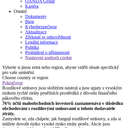
OANDA Group
Kariéra
Ostatní
Dokumenty
Blog
Kyberbezpečnost
Aktualizace
Zřeknutí se odpovědnosti
Legální informace
Politika
Prohlášení o přístupnosti
Nastavení souborů cookie
Vyberte si jinou zemi nebo region, abyste viděli obsah specifický
pro vaše umístění.
Choose country or region
Pokračovat
Rozdílové smlouvy jsou složitými nástroji a jsou spjaty s vysokým
rizikem rychlé ztráty peněžních prostředků z důvodu finančního
pákového efektu.
76% účtů maloobchodních investorů zaznamenává v důsledku
obchodování s rozdílovými smlouvami u tohoto dodavatele
ztráty.
Zamyslete se, zda chápete, jak fungují rozdílové smlouvy, a zda si
můžete dovolit riziko vysoké riziko ztráty peněz. Akcie jsou