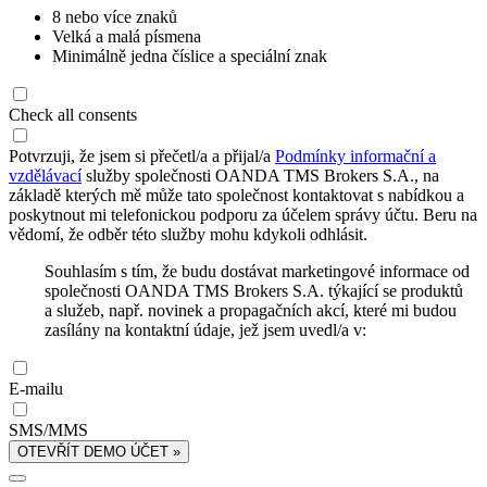
8 nebo více znaků
Velká a malá písmena
Minimálně jedna číslice a speciální znak
Check all consents
Potvrzuji, že jsem si přečetl/a a přijal/a
Podmínky informační a
vzdělávací
služby společnosti OANDA TMS Brokers S.A., na
základě kterých mě může tato společnost kontaktovat s nabídkou a
poskytnout mi telefonickou podporu za účelem správy účtu. Beru na
vědomí, že odběr této služby mohu kdykoli odhlásit.
Souhlasím s tím, že budu dostávat marketingové informace od
společnosti OANDA TMS Brokers S.A. týkající se produktů
a služeb, např. novinek a propagačních akcí, které mi budou
zasílány na kontaktní údaje, jež jsem uvedl/a v:
E-mailu
SMS/MMS
OTEVŘÍT DEMO ÚČET »