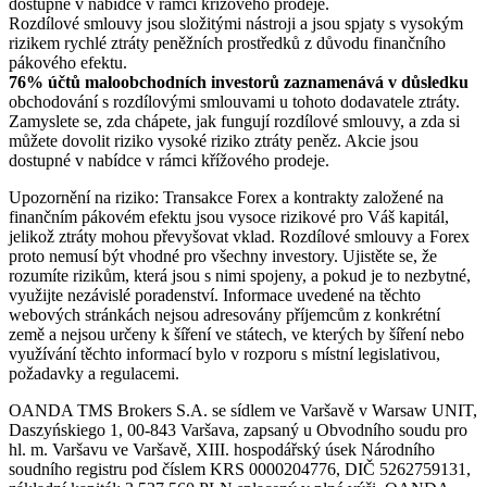
dostupné v nabídce v rámci křížového prodeje.
Rozdílové smlouvy jsou složitými nástroji a jsou spjaty s vysokým
rizikem rychlé ztráty peněžních prostředků z důvodu finančního
pákového efektu.
76% účtů maloobchodních investorů zaznamenává v důsledku
obchodování s rozdílovými smlouvami u tohoto dodavatele ztráty.
Zamyslete se, zda chápete, jak fungují rozdílové smlouvy, a zda si
můžete dovolit riziko vysoké riziko ztráty peněz. Akcie jsou
dostupné v nabídce v rámci křížového prodeje.
Upozornění na riziko: Transakce Forex a kontrakty založené na
finančním pákovém efektu jsou vysoce rizikové pro Váš kapitál,
jelikož ztráty mohou převyšovat vklad. Rozdílové smlouvy a Forex
proto nemusí být vhodné pro všechny investory. Ujistěte se, že
rozumíte rizikům, která jsou s nimi spojeny, a pokud je to nezbytné,
využijte nezávislé poradenství. Informace uvedené na těchto
webových stránkách nejsou adresovány příjemcům z konkrétní
země a nejsou určeny k šíření ve státech, ve kterých by šíření nebo
využívání těchto informací bylo v rozporu s místní legislativou,
požadavky a regulacemi.
OANDA TMS Brokers S.A. se sídlem ve Varšavě v Warsaw UNIT,
Daszyńskiego 1, 00-843 Varšava, zapsaný u Obvodního soudu pro
hl. m. Varšavu ve Varšavě, XIII. hospodářský úsek Národního
soudního registru pod číslem KRS 0000204776, DIČ 5262759131,