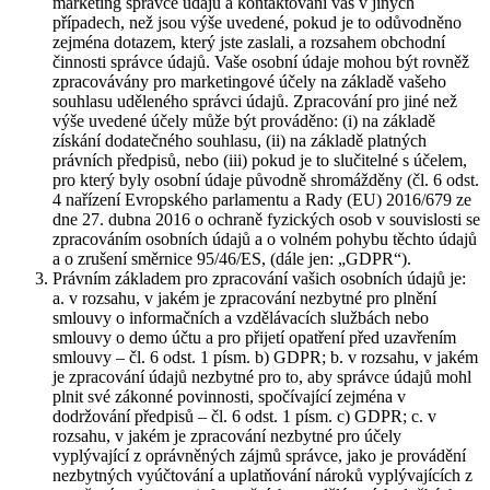
marketing správce údajů a kontaktování vás v jiných
případech, než jsou výše uvedené, pokud je to odůvodněno
zejména dotazem, který jste zaslali, a rozsahem obchodní
činnosti správce údajů. Vaše osobní údaje mohou být rovněž
zpracovávány pro marketingové účely na základě vašeho
souhlasu uděleného správci údajů. Zpracování pro jiné než
výše uvedené účely může být prováděno: (i) na základě
získání dodatečného souhlasu, (ii) na základě platných
právních předpisů, nebo (iii) pokud je to slučitelné s účelem,
pro který byly osobní údaje původně shromážděny (čl. 6 odst.
4 nařízení Evropského parlamentu a Rady (EU) 2016/679 ze
dne 27. dubna 2016 o ochraně fyzických osob v souvislosti se
zpracováním osobních údajů a o volném pohybu těchto údajů
a o zrušení směrnice 95/46/ES, (dále jen: „GDPR“).
Právním základem pro zpracování vašich osobních údajů je:
a. v rozsahu, v jakém je zpracování nezbytné pro plnění
smlouvy o informačních a vzdělávacích službách nebo
smlouvy o demo účtu a pro přijetí opatření před uzavřením
smlouvy – čl. 6 odst. 1 písm. b) GDPR; b. v rozsahu, v jakém
je zpracování údajů nezbytné pro to, aby správce údajů mohl
plnit své zákonné povinnosti, spočívající zejména v
dodržování předpisů – čl. 6 odst. 1 písm. c) GDPR; c. v
rozsahu, v jakém je zpracování nezbytné pro účely
vyplývající z oprávněných zájmů správce, jako je provádění
nezbytných vyúčtování a uplatňování nároků vyplývajících z