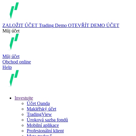
ZALOŽIT ÚČET
Trading
Demo
OTEVŘÍT DEMO ÚČET
Můj účet
Můj účet
Obchod online
Help
Investujte
Účet Oanda
Makléřský účet
TradingView
Úroková sazba fondů
Mobilní aplikace
Profesionální klient