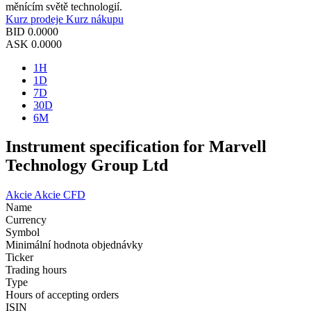
měnícím světě technologií.
Kurz prodeje
Kurz nákupu
BID
0.0000
ASK
0.0000
1H
1D
7D
30D
6M
Instrument specification for Marvell
Technology Group Ltd
Akcie
Akcie CFD
Name
Currency
Symbol
Minimální hodnota objednávky
Ticker
Trading hours
Type
Hours of accepting orders
ISIN