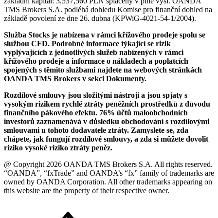
základní kapitál: 3,537,560 PLN splacený v plné výši. OANDA
TMS Brokers S.A. podléhá dohledu Komise pro finanční dohled na
základě povolení ze dne 26. dubna (KPWiG-4021-54-1/2004).
Služba Stocks je nabízena v rámci křížového prodeje spolu se
službou CFD. Podrobné informace týkající se rizik
vyplývajících z jednotlivých služeb nabízených v rámci
křížového prodeje a informace o nákladech a poplatcích
spojených s těmito službami najdete na webových stránkách
OANDA TMS Brokers v sekci Dokumenty.
Rozdílové smlouvy jsou složitými nástroji a jsou spjaty s
vysokým rizikem rychlé ztráty peněžních prostředků z důvodu
finančního pákového efektu. 76% účtů maloobchodních
investorů zaznamenává v důsledku obchodování s rozdílovými
smlouvami u tohoto dodavatele ztráty. Zamyslete se, zda
chápete, jak fungují rozdílové smlouvy, a zda si můžete dovolit
riziko vysoké riziko ztráty peněz.
@ Copyright 2026 OANDA TMS Brokers S.A. All rights reserved.
“OANDA”, “fxTrade” and OANDA’s “fx” family of trademarks are
owned by OANDA Corporation. All other trademarks appearing on
this website are the property of their respective owner.