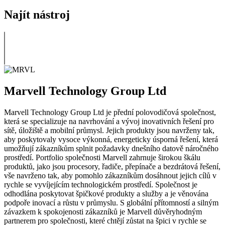
Najít nástroj
Marvell Technology Group Ltd
Marvell Technology Group Ltd je přední polovodičová společnost,
která se specializuje na navrhování a vývoj inovativních řešení pro
sítě, úložiště a mobilní průmysl. Jejich produkty jsou navrženy tak,
aby poskytovaly vysoce výkonná, energeticky úsporná řešení, která
umožňují zákazníkům splnit požadavky dnešního datově náročného
prostředí. Portfolio společnosti Marvell zahrnuje širokou škálu
produktů, jako jsou procesory, řadiče, přepínače a bezdrátová řešení,
vše navrženo tak, aby pomohlo zákazníkům dosáhnout jejich cílů v
rychle se vyvíjejícím technologickém prostředí. Společnost je
odhodlána poskytovat špičkové produkty a služby a je věnována
podpoře inovací a růstu v průmyslu. S globální přítomností a silným
závazkem k spokojenosti zákazníků je Marvell důvěryhodným
partnerem pro společnosti, které chtějí zůstat na špici v rychle se