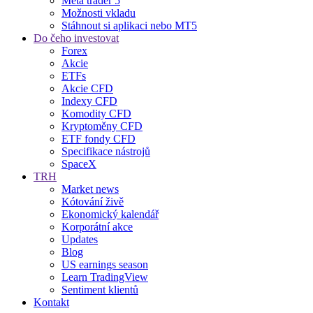
Meta trader 5
Možnosti vkladu
Stáhnout si aplikaci nebo MT5
Do čeho investovat
Forex
Akcie
ETFs
Akcie CFD
Indexy CFD
Komodity CFD
Kryptoměny CFD
ETF fondy CFD
Specifikace nástrojů
SpaceX
TRH
Market news
Kótování živě
Ekonomický kalendář
Korporátní akce
Updates
Blog
US earnings season
Learn TradingView
Sentiment klientů
Kontakt