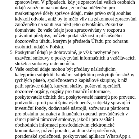
zpracovávat. V případech, kdy je zpracování vašich osobních
údajů založeno na souhlasu, zejména uděleném pro
marketingové účely správce údajů, máte právo svůj souhlas
kdykoli odvolat, aniž by to mělo vliv na zákonnost zpracování
založeného na souhlasu před jeho odvoláním. Pokud se
domníváte, že vaše údaje jsou zpracovávány v rozporu s
právními předpisy, můžete podat stížnost u příslušného
dozorového úřadu, kterým je předseda Úřadu pro ochranu
osobních údajů v Polsku.
Poskytnutí údajů je dobrovolné, je však nezbytné pro
uzavření smlouvy o poskytování informačních a vzdělávacích
služeb a smlouvy o demo účtu.
Vaše osobní údaje mohou být předány následujícím
kategoriím subjektů: bankám, subjektům poskytujícím služby
rychlých plateb, společnostem z kapitálové skupiny, k níž
patří správce údajů, kurýrní služby, poštovní operátoři,
dozorové orgány, orgány pro finanční informace,
poskytovatelé tržních dat, poskytovatelé nástrojů pro prevenci
podvodů a proti praní špinavých peněz, subjekty spravující
investiční fondy, dodavatelé nástrojů, softwaru a platforem
pro obsluhu transakcí a finančních operací prováděných v
rámci plnění rámcové smlouvy, jakož i pro zasílání
obchodních informací prostřednictvím elektronické
komunikace, právní poradci, auditorské společnosti,
poradenské společnosti, poskytovatel aplikace WhatsApp a