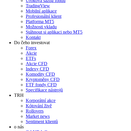
Úroková sazba fondů
TradingView
Mobilní aplikace
Profesionální klient
Platforma MT5
Možnosti vkladu
Stáhnout si aplikaci nebo MT5
Kontakt
Do čeho investovat
Forex
Akcie
ETFs
Akcie CFD
Indexy CFD
Komodity CFD
Kryptoměny CFD
ETF fondy CFD
Specifikace nástrojů
TRH
Korporátní akce
Kótování živě
Rollovers
Market news
Sentiment klientů
o nás