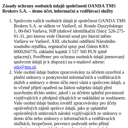
Zásady ochrany osobních údajů společnosti OANDA TMS
Brokers S.A. – demo účet, informační a vzdělávací služby
Správcem vašich osobních údajů je společnost OANDA TMS
Brokers S.A. se sídlem ve Varšavě, ul. Rondo Daszyńskiego
1, 00-843 Varšava, NIP (daňové identifikační číslo): 526-275-
91-31, pro kterou vede Okresní soud pro hlavní město
Varšavu ve Varšavě, XIII. obchodní oddělení Národního
soudního rejstříku, registrační spisy pod číslem KRS:
0000204776, základní kapitál 3 537 560 PLN (plně
splacený). Pověřenec pro ochranu osobních údajů jmenovaný
správcem údajů je k dispozici na e-mailové adrese:
odo@tms.pl
.
Vaše osobní údaje budou zpracovávány za účelem uzavření a
plnění smlouvy o poskytování informačních a vzdělávacích
služeb a smlouvy o demo účtu mezi vámi a správcem údajů, a
to včetně přijetí opatření na žádost subjektu údajů před
uzavřením těchto smluv, jakož i za účelem splnění povinností
vyplývajících z předpisů týkajících se nakládání se souhlasem.
Vaše osobní údaje budou rovněž zpracovávány pro účely
oprávněných zájmů správce údajů, jako je uplatnění
oprávněných smluvních nároků vyplývajících ze smlouvy o
demo účtu nebo smlouvy o informačních a vzdělávacích
službách, bezpečnost, prevence podvodů nebo přímý