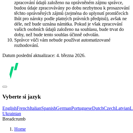
zpracování údajů založeno na oprávněném zájmu správce,
budou údaje zpracovávány po dobu nezbytnou k prosazování
těchto oprávněných zájmů (zejména do uplynutí promlčecích
lhůt pro nároky podle platných právních předpisů), avšak ne
déle, než bude uznána námitka. Pokud je však zpracování
vašich osobních údajů založeno na souhlasu, bude trvat do
doby, než bude tento souhlas účinně odvolán.
Správce vůči vám nebude používat automatizované
rozhodování.
Datum poslední aktualizace: 4. března 2026.
Vyberte si jazyk
English
French
Italian
Spanish
German
Portuguese
Dutch
Czech
Latvian
L
Ukrainian
Breadcrumb
Home