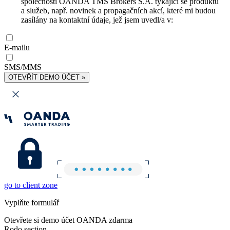
společnosti OANDA TMS Brokers S.A. týkající se produktů
a služeb, např. novinek a propagačních akcí, které mi budou
zasílány na kontaktní údaje, jež jsem uvedl/a v:
E-mailu
SMS/MMS
OTEVŘÍT DEMO ÚČET »
go to client zone
Vyplňte formulář
Otevřete si demo účet OANDA zdarma
Rodo section