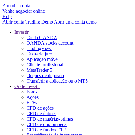
A minha conta
Venha negociar online
Help
Abrir conta
Trading
Demo
Abrir uma conta demo
Investir
Conta OANDA
OANDA stocks account
TradingView
Taxas de juro
Aplicação móvel
Cliente profissional
MetaTrader 5
Opções de depósito
Transferir a aplicação ou o MT5
Onde investir
Forex
Ações
ETFs
CFD de ações
CFD de índices
CFD de matérias-primas
CFD de criptomoeda
CFD de fundos ETF