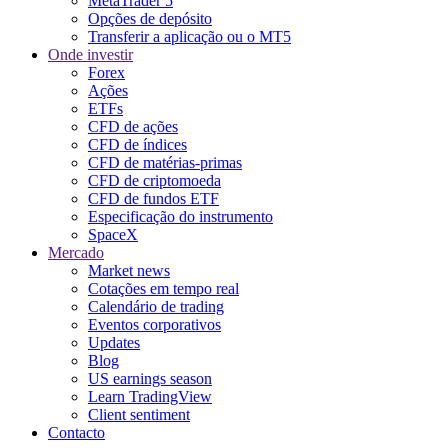
MetaTrader 5
Opções de depósito
Transferir a aplicação ou o MT5
Onde investir
Forex
Ações
ETFs
CFD de ações
CFD de índices
CFD de matérias-primas
CFD de criptomoeda
CFD de fundos ETF
Especificação do instrumento
SpaceX
Mercado
Market news
Cotações em tempo real
Calendário de trading
Eventos corporativos
Updates
Blog
US earnings season
Learn TradingView
Client sentiment
Contacto