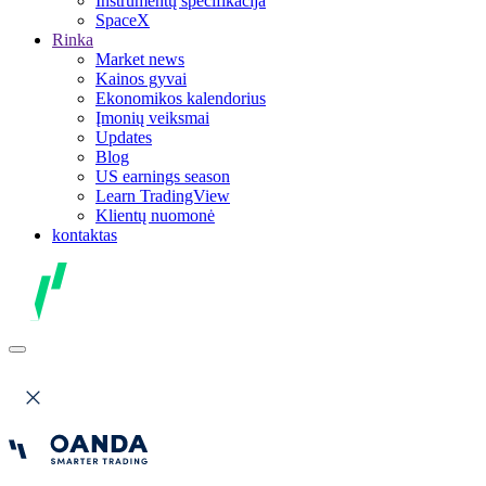
Instrumentų specifikacija
SpaceX
Rinka
Market news
Kainos gyvai
Ekonomikos kalendorius
Įmonių veiksmai
Updates
Blog
US earnings season
Learn TradingView
Klientų nuomonė
kontaktas