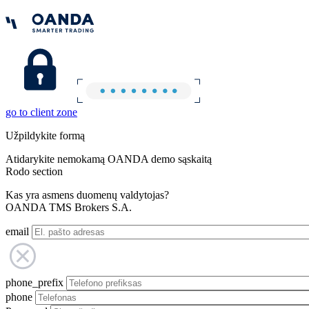
go to client zone
Užpildykite formą
Atidarykite nemokamą OANDA demo sąskaitą
Rodo section
Kas yra asmens duomenų valdytojas?
OANDA TMS Brokers S.A.
email
phone_prefix
phone