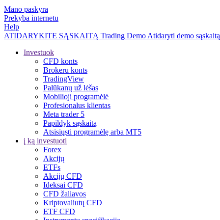
Mano paskyra
Prekyba internetu
Help
ATIDARYKITE SĄSKAITĄ
Trading
Demo
Atidaryti demo sąskaitą
Investuok
CFD konts
Brokeru konts
TradingView
Palūkanų už lėšas
Mobilioji programėlė
Profesionalus klientas
Meta trader 5
Papildyk sąskaitą
Atsisiųsti programėlę arba MT5
į ką investuoti
Forex
Akcijų
ETFs
Akcijų CFD
Ideksai CFD
CFD žaliavos
Kriptovaliutų CFD
ETF CFD