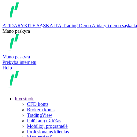
ATIDARYKITE SĄSKAITĄ
Trading
Demo
Atidaryti demo sąskaitą
Mano paskyra
Mano paskyra
Prekyba internetu
Help
Investuok
CFD konts
Brokeru konts
TradingView
Palūkanų už lėšas
Mobilioji programėlė
Profesionalus klientas