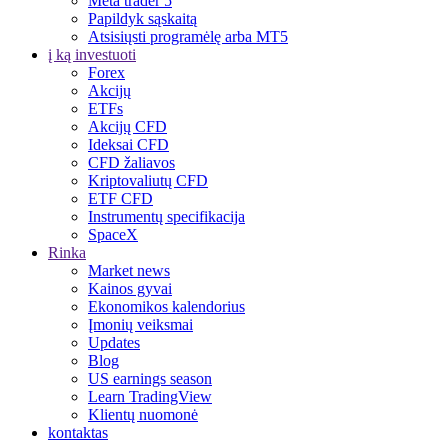
Meta trader 5
Papildyk sąskaitą
Atsisiųsti programėlę arba MT5
į ką investuoti
Forex
Akcijų
ETFs
Akcijų CFD
Ideksai CFD
CFD žaliavos
Kriptovaliutų CFD
ETF CFD
Instrumentų specifikacija
SpaceX
Rinka
Market news
Kainos gyvai
Ekonomikos kalendorius
Įmonių veiksmai
Updates
Blog
US earnings season
Learn TradingView
Klientų nuomonė
kontaktas