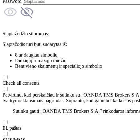
Password
Slaptažodžio stiprumas:
Slaptažodis turi būti sudarytas iš:
8 ar daugiau simbolių
Didžiųjų ir mažųjų raidžių
Bent vieno skaitmenų ir specialiojo simbolio
Check all consents
Patvirtinu, kad perskaičiau ir sutinku su „OANDA TMS Brokers S.A
tvarkymo klausimais pagrindas. Suprantu, kad galiu bet kada šios pasl
Sutinku gauti „OANDA TMS Brokers S.A.” rinkodaros informaciją 
El. paštas
SMS/MMS