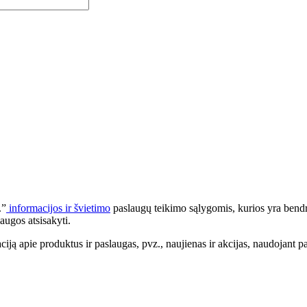
.”
informacijos ir švietimo
paslaugų teikimo sąlygomis, kurios yra bendr
augos atsisakyti.
apie produktus ir paslaugas, pvz., naujienas ir akcijas, naudojant pa