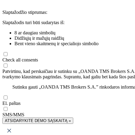
Slaptažodžio stiprumas:
Slaptažodis turi būti sudarytas iš:
8 ar daugiau simbolių
Didžiųjų ir mažųjų raidžių
Bent vieno skaitmenų ir specialiojo simbolio
Check all consents
Patvirtinu, kad perskaičiau ir sutinku su „OANDA TMS Brokers S.A
tvarkymo klausimais pagrindas. Suprantu, kad galiu bet kada šios pasl
Sutinku gauti „OANDA TMS Brokers S.A.” rinkodaros informaciją 
El. paštas
SMS/MMS
ATSIDARYKITE DEMO SĄSKAITĄ »