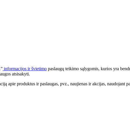
.”
informacijos ir švietimo
paslaugų teikimo sąlygomis, kurios yra bendr
augos atsisakyti.
apie produktus ir paslaugas, pvz., naujienas ir akcijas, naudojant pa