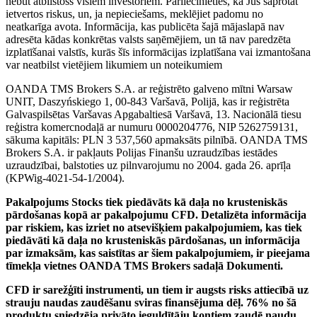
nebūt atbilstošs visiem investoriem. Pārliecinieties, ka Jūs saprotat
ietvertos riskus, un, ja nepieciešams, meklējiet padomu no
neatkarīga avota. Informācija, kas publicēta šajā mājaslapā nav
adresēta kādas konkrētas valsts saņēmējiem, un tā nav paredzēta
izplatīšanai valstīs, kurās šīs informācijas izplatīšana vai izmantošana
var neatbilst vietējiem likumiem un noteikumiem
OANDA TMS Brokers S.A. ar reģistrēto galveno mītni Warsaw
UNIT, Daszyńskiego 1, 00-843 Varšavā, Polijā, kas ir reģistrēta
Galvaspilsētas Varšavas Apgabaltiesā Varšavā, 13. Nacionālā tiesu
reģistra komercnodaļā ar numuru 0000204776, NIP 5262759131,
sākuma kapitāls: PLN 3 537,560 apmaksāts pilnībā. OANDA TMS
Brokers S.A. ir pakļauts Polijas Finanšu uzraudzības iestādes
uzraudzībai, balstoties uz pilnvarojumu no 2004. gada 26. aprīļa
(KPWig-4021-54-1/2004).
Pakalpojums Stocks tiek piedāvāts kā daļa no krusteniskās
pārdošanas kopā ar pakalpojumu CFD. Detalizēta informācija
par riskiem, kas izriet no atsevišķiem pakalpojumiem, kas tiek
piedāvāti kā daļa no krusteniskās pārdošanas, un informācija
par izmaksām, kas saistītas ar šiem pakalpojumiem, ir pieejama
tīmekļa vietnes OANDA TMS Brokers sadaļā Dokumenti.
CFD ir sarežģīti instrumenti, un tiem ir augsts risks attiecībā uz
strauju naudas zaudēšanu sviras finansējuma dēļ. 76% no šā
produktu sniedzēja privāto ieguldītāju kontiem zaudē naudu,