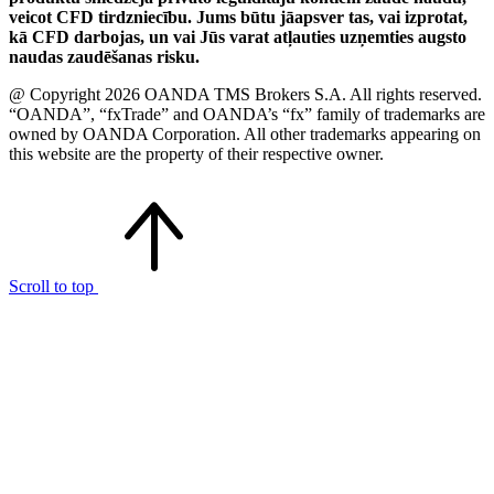
veicot CFD tirdzniecību. Jums būtu jāapsver tas, vai izprotat,
kā CFD darbojas, un vai Jūs varat atļauties uzņemties augsto
naudas zaudēšanas risku.
@ Copyright 2026 OANDA TMS Brokers S.A. All rights reserved.
“OANDA”, “fxTrade” and OANDA’s “fx” family of trademarks are
owned by OANDA Corporation. All other trademarks appearing on
this website are the property of their respective owner.
Scroll to top