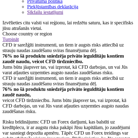
Privātuma politika
Piekļūstamības deklarācija
Sīkfailu iestatījumi
Izvēlieties citu valsti vai reģionu, lai redzētu saturu, kas ir specifisks
jūsu atrašanās vietai.
Choose country or region
Turpināt
CFD ir sarežģīti instrumenti, un tiem ir augsts risks attiecībā uz
strauju naudas zaudēšanu sviras finansējuma dēļ.
76% no šā produktu sniedzēja privāto ieguldītāju kontiem
zaudē naudu, veicot CFD tirdzniecību.
Jums būtu jāapsver tas, vai izprotat, kā CFD darbojas, un vai Jūs
varat atļauties uzņemties augsto naudas zaudēšanas risku.
CFD ir sarežģīti instrumenti, un tiem ir augsts risks attiecībā uz
strauju naudas zaudēšanu sviras finansējuma dēļ.
76% no šā produktu sniedzēja privāto ieguldītāju kontiem
zaudē naudu,
veicot CFD tirdzniecību. Jums būtu jāapsver tas, vai izprotat, kā
CFD darbojas, un vai Jūs varat atļauties uzņemties augsto naudas
zaudēšanas risku.
Risku brīdinājums: CFD un Forex darījumi, kas balstīti uz
kredītplecu, ir ar augstu riska pakāpi Jūsu kapitālam, jo zaudējumi
var sasniegt depozīta apmēru. Tāpēc CFD un Forex treidings var