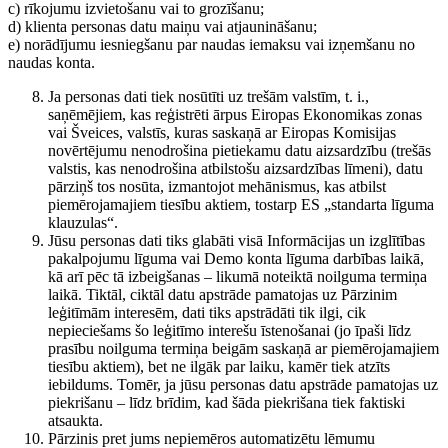
c) rīkojumu izvietošanu vai to grozīšanu;
d) klienta personas datu maiņu vai atjaunināšanu;
e) norādījumu iesniegšanu par naudas iemaksu vai izņemšanu no
naudas konta.
Ja personas dati tiek nosūtīti uz trešām valstīm, t. i.,
saņēmējiem, kas reģistrēti ārpus Eiropas Ekonomikas zonas
vai Šveices, valstīs, kuras saskaņā ar Eiropas Komisijas
novērtējumu nenodrošina pietiekamu datu aizsardzību (trešās
valstis, kas nenodrošina atbilstošu aizsardzības līmeni), datu
pārziņš tos nosūta, izmantojot mehānismus, kas atbilst
piemērojamajiem tiesību aktiem, tostarp ES „standarta līguma
klauzulas“.
Jūsu personas dati tiks glabāti visā Informācijas un izglītības
pakalpojumu līguma vai Demo konta līguma darbības laikā,
kā arī pēc tā izbeigšanas – likumā noteiktā noilguma termiņa
laikā. Tiktāl, ciktāl datu apstrāde pamatojas uz Pārzinim
leģitīmām interesēm, dati tiks apstrādāti tik ilgi, cik
nepieciešams šo leģitīmo interešu īstenošanai (jo īpaši līdz
prasību noilguma termiņa beigām saskaņā ar piemērojamajiem
tiesību aktiem), bet ne ilgāk par laiku, kamēr tiek atzīts
iebildums. Tomēr, ja jūsu personas datu apstrāde pamatojas uz
piekrišanu – līdz brīdim, kad šāda piekrišana tiek faktiski
atsaukta.
Pārzinis pret jums nepiemēros automatizētu lēmumu