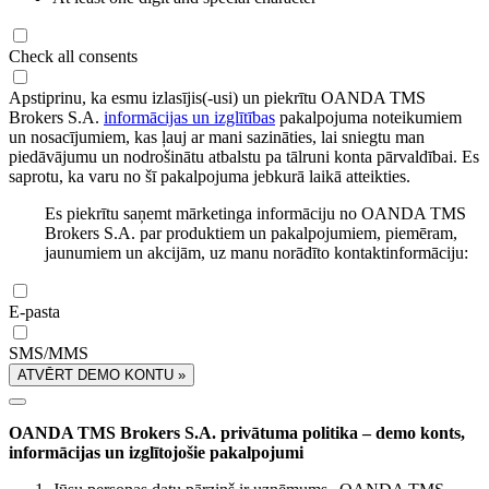
Check all consents
Apstiprinu, ka esmu izlasījis(-usi) un piekrītu OANDA TMS
Brokers S.A.
informācijas un izglītības
pakalpojuma noteikumiem
un nosacījumiem, kas ļauj ar mani sazināties, lai sniegtu man
piedāvājumu un nodrošinātu atbalstu pa tālruni konta pārvaldībai. Es
saprotu, ka varu no šī pakalpojuma jebkurā laikā atteikties.
Es piekrītu saņemt mārketinga informāciju no OANDA TMS
Brokers S.A. par produktiem un pakalpojumiem, piemēram,
jaunumiem un akcijām, uz manu norādīto kontaktinformāciju:
E-pasta
SMS/MMS
ATVĒRT DEMO KONTU »
OANDA TMS Brokers S.A. privātuma politika – demo konts,
informācijas un izglītojošie pakalpojumi