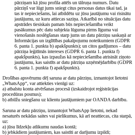
pārziņam kā jūsu profila attēls un tālruņa numurs. Datu
pārziņš var lūgt jums sniegt citus personas datus tikai tad, ja
tas ir nepieciešams, lai atbildētu uz jūsu jautājumu vai risinātu
jautājumu, uz kuru attiecas saziņa. Atkarībā no situācijas datu
apstrādes tiesiskais pamats būs nepieciešamība veikt
pasākumus pēc datu subjekta lūguma pirms līguma vai
vienošanās noslēgšanas starp jums un datu pārziņu saskaņā ar
Informācijas un izglītības pakalpojumu noteikumiem (GDPR
6. panta 1. punkta b) apakšpunkts); un citos gadījumos – datu
pārziņa leģitīmās intereses (GDPR 6. panta 1. punkta f)
apakšpunkts), kas izpaužas kā nepieciešamība atrisināt ziņoto
jautājumu, kas saistīts ar datu pārziņa uzņēmējdarbību (GDPR
6. panta 1. punkta f) apakšpunkts).
Drošības apsvērumu dēļ saruna ar datu pārziņu, izmantojot lietotni
„WhatsApp“, var attiekties vienīgi uz:
a) atbalstu konta atvēršanas procesā (izskaidrojot reģistrācijas
procedūras posmus);
b) atbilžu sniegšanu uz klientu jautājumiem par OANDA darbību.
Saruna ar datu pārziņu, izmantojot WhatsApp lietotni, nekad
nesaturēs nekādas saites vai pielikumus, kā arī neattiecas, cita starpā,
uz:
a) jūsu līdzekļu atlikumu naudas kontā;
b) jebkādiem jautājumiem, kas saistīti ar darījumu izpildi;