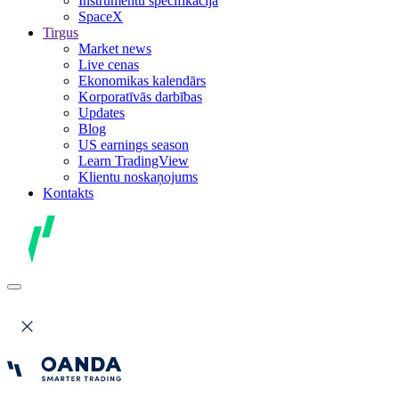
Instrumentu specifikācija
SpaceX
Tirgus
Market news
Live cenas
Ekonomikas kalendārs
Korporatīvās darbības
Updates
Blog
US earnings season
Learn TradingView
Klientu noskaņojums
Kontakts