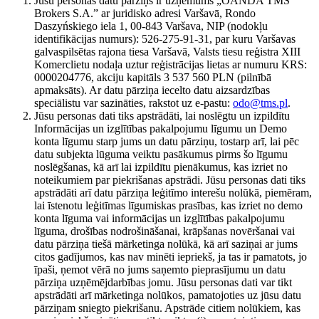
Jūsu personas datu pārziņš ir uzņēmums „OANDA TMS
Brokers S.A.” ar juridisko adresi Varšavā, Rondo
Daszyńskiego iela 1, 00-843 Varšava, NIP (nodokļu
identifikācijas numurs): 526-275-91-31, par kuru Varšavas
galvaspilsētas rajona tiesa Varšavā, Valsts tiesu reģistra XIII
Komerclietu nodaļa uztur reģistrācijas lietas ar numuru KRS:
0000204776, akciju kapitāls 3 537 560 PLN (pilnībā
apmaksāts). Ar datu pārziņa iecelto datu aizsardzības
speciālistu var sazināties, rakstot uz e-pastu:
odo@tms.pl
.
Jūsu personas dati tiks apstrādāti, lai noslēgtu un izpildītu
Informācijas un izglītības pakalpojumu līgumu un Demo
konta līgumu starp jums un datu pārziņu, tostarp arī, lai pēc
datu subjekta lūguma veiktu pasākumus pirms šo līgumu
noslēgšanas, kā arī lai izpildītu pienākumus, kas izriet no
noteikumiem par piekrišanas apstrādi. Jūsu personas dati tiks
apstrādāti arī datu pārziņa leģitīmo interešu nolūkā, piemēram,
lai īstenotu leģitīmas līgumiskas prasības, kas izriet no demo
konta līguma vai informācijas un izglītības pakalpojumu
līguma, drošības nodrošināšanai, krāpšanas novēršanai vai
datu pārziņa tiešā mārketinga nolūkā, kā arī saziņai ar jums
citos gadījumos, kas nav minēti iepriekš, ja tas ir pamatots, jo
īpaši, ņemot vērā no jums saņemto pieprasījumu un datu
pārziņa uzņēmējdarbības jomu. Jūsu personas dati var tikt
apstrādāti arī mārketinga nolūkos, pamatojoties uz jūsu datu
pārziņam sniegto piekrišanu. Apstrāde citiem nolūkiem, kas