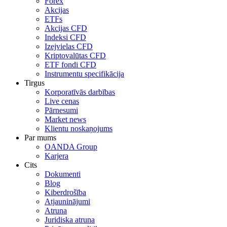
Forex
Akcijas
ETFs
Akcijas CFD
Indeksi CFD
Izejvielas CFD
Kriptovalūtas CFD
ETF fondi CFD
Instrumentu specifikācija
Tirgus
Korporatīvās darbības
Live cenas
Pārnesumi
Market news
Klientu noskaņojums
Par mums
OANDA Group
Karjera
Cits
Dokumenti
Blog
Kiberdrošība
Atjauninājumi
Atruna
Juridiska atruna