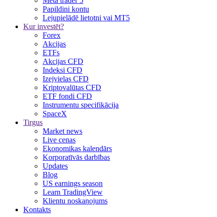
Meta trader 5
Papildini kontu
Lejupielādē lietotni vai MT5
Kur investēt?
Forex
Akcijas
ETFs
Akcijas CFD
Indeksi CFD
Izejvielas CFD
Kriptovalūtas CFD
ETF fondi CFD
Instrumentu specifikācija
SpaceX
Tirgus
Market news
Live cenas
Ekonomikas kalendārs
Korporatīvās darbības
Updates
Blog
US earnings season
Learn TradingView
Klientu noskaņojums
Kontakts