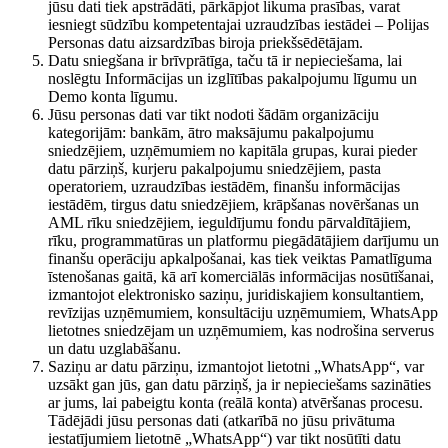
jūsu dati tiek apstrādāti, pārkāpjot likuma prasības, varat
iesniegt sūdzību kompetentajai uzraudzības iestādei – Polijas
Personas datu aizsardzības biroja priekšsēdētājam.
Datu sniegšana ir brīvprātīga, taču tā ir nepieciešama, lai
noslēgtu Informācijas un izglītības pakalpojumu līgumu un
Demo konta līgumu.
Jūsu personas dati var tikt nodoti šādām organizāciju
kategorijām: bankām, ātro maksājumu pakalpojumu
sniedzējiem, uzņēmumiem no kapitāla grupas, kurai pieder
datu pārziņš, kurjeru pakalpojumu sniedzējiem, pasta
operatoriem, uzraudzības iestādēm, finanšu informācijas
iestādēm, tirgus datu sniedzējiem, krāpšanas novēršanas un
AML rīku sniedzējiem, ieguldījumu fondu pārvaldītājiem,
rīku, programmatūras un platformu piegādātājiem darījumu un
finanšu operāciju apkalpošanai, kas tiek veiktas Pamatlīguma
īstenošanas gaitā, kā arī komerciālās informācijas nosūtīšanai,
izmantojot elektronisko saziņu, juridiskajiem konsultantiem,
revīzijas uzņēmumiem, konsultāciju uzņēmumiem, WhatsApp
lietotnes sniedzējam un uzņēmumiem, kas nodrošina serverus
un datu uzglabāšanu.
Saziņu ar datu pārziņu, izmantojot lietotni „WhatsApp“, var
uzsākt gan jūs, gan datu pārziņš, ja ir nepieciešams sazināties
ar jums, lai pabeigtu konta (reālā konta) atvēršanas procesu.
Tādējādi jūsu personas dati (atkarībā no jūsu privātuma
iestatījumiem lietotnē „WhatsApp“) var tikt nosūtīti datu