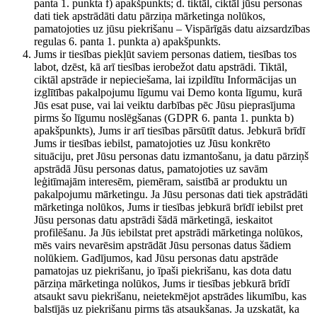
panta 1. punkta f) apakšpunkts; d. tiktāl, ciktāl jūsu personas
dati tiek apstrādāti datu pārziņa mārketinga nolūkos,
pamatojoties uz jūsu piekrišanu – Vispārīgās datu aizsardzības
regulas 6. panta 1. punkta a) apakšpunkts.
Jums ir tiesības piekļūt saviem personas datiem, tiesības tos
labot, dzēst, kā arī tiesības ierobežot datu apstrādi. Tiktāl,
ciktāl apstrāde ir nepieciešama, lai izpildītu Informācijas un
izglītības pakalpojumu līgumu vai Demo konta līgumu, kurā
Jūs esat puse, vai lai veiktu darbības pēc Jūsu pieprasījuma
pirms šo līgumu noslēgšanas (GDPR 6. panta 1. punkta b)
apakšpunkts), Jums ir arī tiesības pārsūtīt datus. Jebkurā brīdī
Jums ir tiesības iebilst, pamatojoties uz Jūsu konkrēto
situāciju, pret Jūsu personas datu izmantošanu, ja datu pārziņš
apstrādā Jūsu personas datus, pamatojoties uz savām
leģitīmajām interesēm, piemēram, saistībā ar produktu un
pakalpojumu mārketingu. Ja Jūsu personas dati tiek apstrādāti
mārketinga nolūkos, Jums ir tiesības jebkurā brīdī iebilst pret
Jūsu personas datu apstrādi šādā mārketingā, ieskaitot
profilēšanu. Ja Jūs iebilstat pret apstrādi mārketinga nolūkos,
mēs vairs nevarēsim apstrādāt Jūsu personas datus šādiem
nolūkiem. Gadījumos, kad Jūsu personas datu apstrāde
pamatojas uz piekrišanu, jo īpaši piekrišanu, kas dota datu
pārziņa mārketinga nolūkos, Jums ir tiesības jebkurā brīdī
atsaukt savu piekrišanu, neietekmējot apstrādes likumību, kas
balstījās uz piekrišanu pirms tās atsaukšanas. Ja uzskatāt, ka