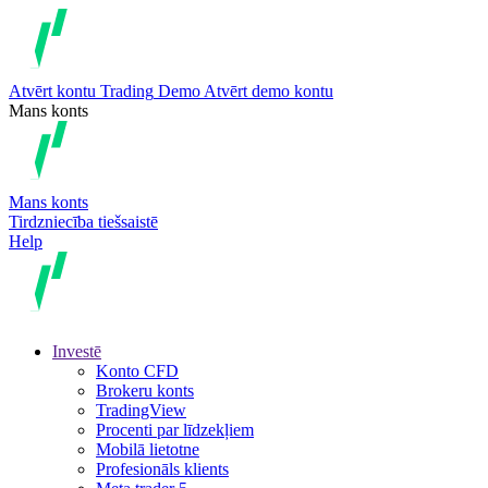
Atvērt kontu
Trading
Demo
Atvērt demo kontu
Mans konts
Mans konts
Tirdzniecība tiešsaistē
Help
Investē
Konto CFD
Brokeru konts
TradingView
Procenti par līdzekļiem
Mobilā lietotne
Profesionāls klients