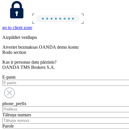
go to client zone
Aizpildiet veidlapu
Atveriet bezmaksas OANDA demo kontu
Rodo section
Kas ir personas datu pārzinis?
OANDA TMS Brokers S.A.
E-pasts
phone_prefix
Tālruņa numurs
Parole