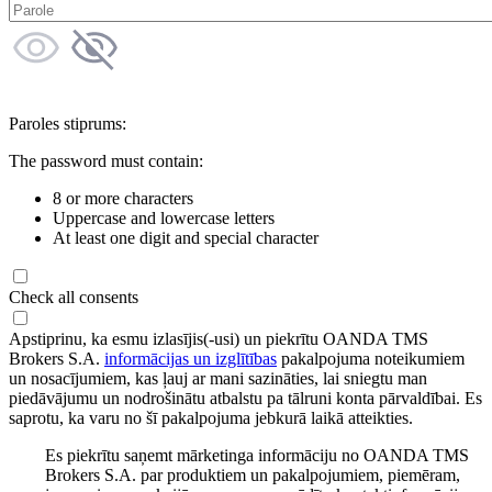
Paroles stiprums:
The password must contain:
8 or more characters
Uppercase and lowercase letters
At least one digit and special character
Check all consents
Apstiprinu, ka esmu izlasījis(-usi) un piekrītu OANDA TMS
Brokers S.A.
informācijas un izglītības
pakalpojuma noteikumiem
un nosacījumiem, kas ļauj ar mani sazināties, lai sniegtu man
piedāvājumu un nodrošinātu atbalstu pa tālruni konta pārvaldībai. Es
saprotu, ka varu no šī pakalpojuma jebkurā laikā atteikties.
Es piekrītu saņemt mārketinga informāciju no OANDA TMS
Brokers S.A. par produktiem un pakalpojumiem, piemēram,