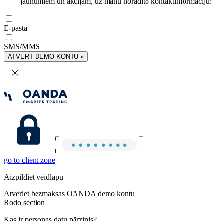
jaunumiem un akcijām, uz manu norādīto kontaktinformāciju:
E-pasta
SMS/MMS
ATVĒRT DEMO KONTU »
go to client zone
Aizpildiet veidlapu
Atveriet bezmaksas OANDA demo kontu
Rodo section
Kas ir personas datu pārzinis?