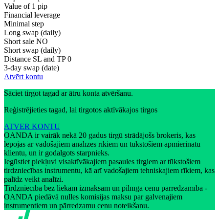
Value of 1 pip
Financial leverage
Minimal step
Long swap (daily)
Short sale
NO
Short swap (daily)
Distance SL and TP
0
3-day swap (date)
Atvērt kontu
Sāciet tirgot tagad ar ātru konta atvēršanu.
Reģistrējieties tagad, lai tirgotos aktīvākajos tirgos
ATVER KONTU
OANDA ir vairāk nekā 20 gadus tirgū strādājošs brokeris, kas
lepojas ar vadošajiem analīzes rīkiem un tūkstošiem apmierinātu
klientu, un ir godalgots starpnieks.
Iegūstiet piekļuvi visaktīvākajiem pasaules tirgiem ar tūkstošiem
tirdzniecības instrumentu, kā arī vadošajiem tehniskajiem rīkiem, kas
palīdz veikt analīzi.
Tirdzniecība bez liekām izmaksām un pilnīga cenu pārredzamība -
OANDA piedāvā nulles komisijas maksu par galvenajiem
instrumentiem un pārredzamu cenu noteikšanu.