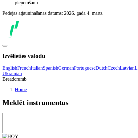
pieņemšanu.
Pēdējās atjaunināšanas datums: 2026. gada 4. marts.
Izvēlieties valodu
English
French
Italian
Spanish
German
Portuguese
Dutch
Czech
Latvian
L
Ukrainian
Breadcrumb
Home
Meklēt instrumentus