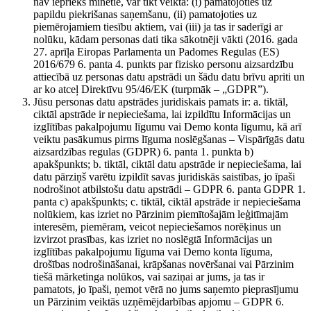
nav iepriekš minētie, var tikt veikta: (i) pamatojoties uz
papildu piekrišanas saņemšanu, (ii) pamatojoties uz
piemērojamiem tiesību aktiem, vai (iii) ja tas ir saderīgi ar
nolūku, kādam personas dati tika sākotnēji vākti (2016. gada
27. aprīļa Eiropas Parlamenta un Padomes Regulas (ES)
2016/679 6. panta 4. punkts par fizisko personu aizsardzību
attiecībā uz personas datu apstrādi un šādu datu brīvu apriti un
ar ko atceļ Direktīvu 95/46/EK (turpmāk – „GDPR”).
Jūsu personas datu apstrādes juridiskais pamats ir: a. tiktāl,
ciktāl apstrāde ir nepieciešama, lai izpildītu Informācijas un
izglītības pakalpojumu līgumu vai Demo konta līgumu, kā arī
veiktu pasākumus pirms līguma noslēgšanas – Vispārīgās datu
aizsardzības regulas (GDPR) 6. panta 1. punkta b)
apakšpunkts; b. tiktāl, ciktāl datu apstrāde ir nepieciešama, lai
datu pārziņš varētu izpildīt savas juridiskās saistības, jo īpaši
nodrošinot atbilstošu datu apstrādi – GDPR 6. panta GDPR 1.
panta c) apakšpunkts; c. tiktāl, ciktāl apstrāde ir nepieciešama
nolūkiem, kas izriet no Pārzinim piemītošajām leģitīmajām
interesēm, piemēram, veicot nepieciešamos norēķinus un
izvirzot prasības, kas izriet no noslēgtā Informācijas un
izglītības pakalpojumu līguma vai Demo konta līguma,
drošības nodrošināšanai, krāpšanas novēršanai vai Pārzinim
tiešā mārketinga nolūkos, vai saziņai ar jums, ja tas ir
pamatots, jo īpaši, ņemot vērā no jums saņemto pieprasījumu
un Pārzinim veiktās uzņēmējdarbības apjomu – GDPR 6.