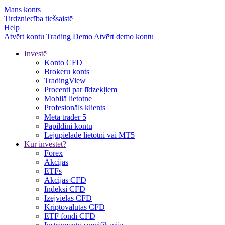
Mans konts
Tirdzniecība tiešsaistē
Help
Atvērt kontu
Trading
Demo
Atvērt demo kontu
Investē
Konto CFD
Brokeru konts
TradingView
Procenti par līdzekļiem
Mobilā lietotne
Profesionāls klients
Meta trader 5
Papildini kontu
Lejupielādē lietotni vai MT5
Kur investēt?
Forex
Akcijas
ETFs
Akcijas CFD
Indeksi CFD
Izejvielas CFD
Kriptovalūtas CFD
ETF fondi CFD