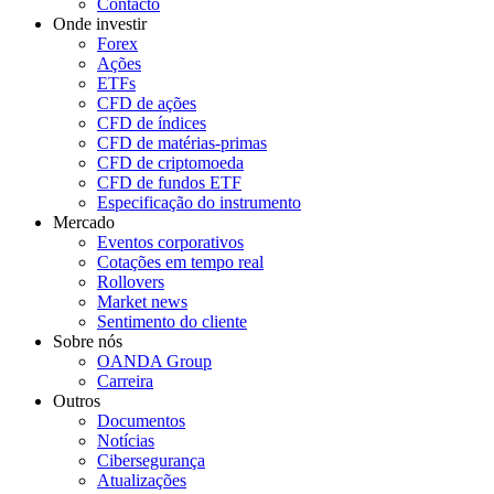
Contacto
Onde investir
Forex
Ações
ETFs
CFD de ações
CFD de índices
CFD de matérias-primas
CFD de criptomoeda
CFD de fundos ETF
Especificação do instrumento
Mercado
Eventos corporativos
Cotações em tempo real
Rollovers
Market news
Sentimento do cliente
Sobre nós
OANDA Group
Carreira
Outros
Documentos
Notícias
Cibersegurança
Atualizações