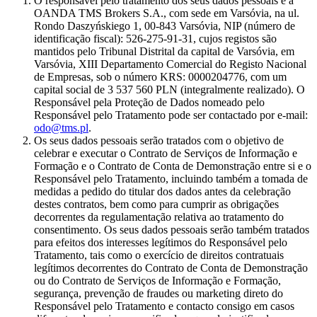
O responsável pelo tratamento dos seus dados pessoais é a
OANDA TMS Brokers S.A., com sede em Varsóvia, na ul.
Rondo Daszyńskiego 1, 00-843 Varsóvia, NIP (número de
identificação fiscal): 526-275-91-31, cujos registos são
mantidos pelo Tribunal Distrital da capital de Varsóvia, em
Varsóvia, XIII Departamento Comercial do Registo Nacional
de Empresas, sob o número KRS: 0000204776, com um
capital social de 3 537 560 PLN (integralmente realizado). O
Responsável pela Proteção de Dados nomeado pelo
Responsável pelo Tratamento pode ser contactado por e-mail:
odo@tms.pl
.
Os seus dados pessoais serão tratados com o objetivo de
celebrar e executar o Contrato de Serviços de Informação e
Formação e o Contrato de Conta de Demonstração entre si e o
Responsável pelo Tratamento, incluindo também a tomada de
medidas a pedido do titular dos dados antes da celebração
destes contratos, bem como para cumprir as obrigações
decorrentes da regulamentação relativa ao tratamento do
consentimento. Os seus dados pessoais serão também tratados
para efeitos dos interesses legítimos do Responsável pelo
Tratamento, tais como o exercício de direitos contratuais
legítimos decorrentes do Contrato de Conta de Demonstração
ou do Contrato de Serviços de Informação e Formação,
segurança, prevenção de fraudes ou marketing direto do
Responsável pelo Tratamento e contacto consigo em casos