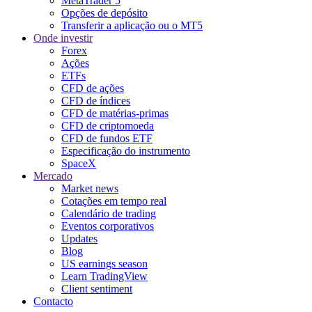
MetaTrader 5
Opções de depósito
Transferir a aplicação ou o MT5
Onde investir
Forex
Ações
ETFs
CFD de ações
CFD de índices
CFD de matérias-primas
CFD de criptomoeda
CFD de fundos ETF
Especificação do instrumento
SpaceX
Mercado
Market news
Cotações em tempo real
Calendário de trading
Eventos corporativos
Updates
Blog
US earnings season
Learn TradingView
Client sentiment
Contacto