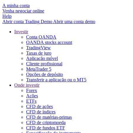
A minha conta
Venha negociar online
Help
Abrir conta
Trading
Demo
Abrir uma conta demo
Investir
Conta OANDA
OANDA stocks account
TradingView
Taxas de juro
Aplicação móvel
Cliente profissional
MetaTrader 5
Opções de depósito
Transferir a aplicação ou o MT5
Onde investir
Forex
Ações
ETFs
CFD de ações
CFD de índices
CFD de matérias-primas
CFD de criptomoeda
CFD de fundos ETF