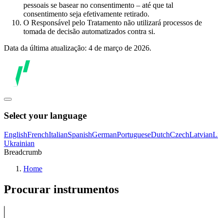
pessoais se basear no consentimento – até que tal
consentimento seja efetivamente retirado.
O Responsável pelo Tratamento não utilizará processos de
tomada de decisão automatizados contra si.
Data da última atualização: 4 de março de 2026.
Select your language
English
French
Italian
Spanish
German
Portuguese
Dutch
Czech
Latvian
L
Ukrainian
Breadcrumb
Home
Procurar instrumentos