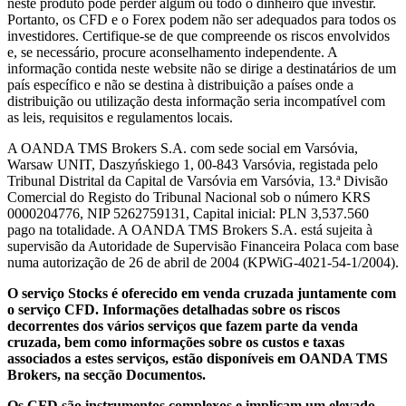
neste produto pode perder algum ou todo o dinheiro que investir.
Portanto, os CFD e o Forex podem não ser adequados para todos os
investidores. Certifique-se de que compreende os riscos envolvidos
e, se necessário, procure aconselhamento independente. A
informação contida neste website não se dirige a destinatários de um
país específico e não se destina à distribuição a países onde a
distribuição ou utilização desta informação seria incompatível com
as leis, requisitos e regulamentos locais.
A OANDA TMS Brokers S.A. com sede social em Varsóvia,
Warsaw UNIT, Daszyńskiego 1, 00-843 Varsóvia, registada pelo
Tribunal Distrital da Capital de Varsóvia em Varsóvia, 13.ª Divisão
Comercial do Registo do Tribunal Nacional sob o número KRS
0000204776, NIP 5262759131, Capital inicial: PLN 3,537.560
pago na totalidade. A OANDA TMS Brokers S.A. está sujeita à
supervisão da Autoridade de Supervisão Financeira Polaca com base
numa autorização de 26 de abril de 2004 (KPWiG-4021-54-1/2004).
O serviço Stocks é oferecido em venda cruzada juntamente com
o serviço CFD. Informações detalhadas sobre os riscos
decorrentes dos vários serviços que fazem parte da venda
cruzada, bem como informações sobre os custos e taxas
associados a estes serviços, estão disponíveis em OANDA TMS
Brokers, na secção Documentos.
Os CFD são instrumentos complexos e implicam um elevado