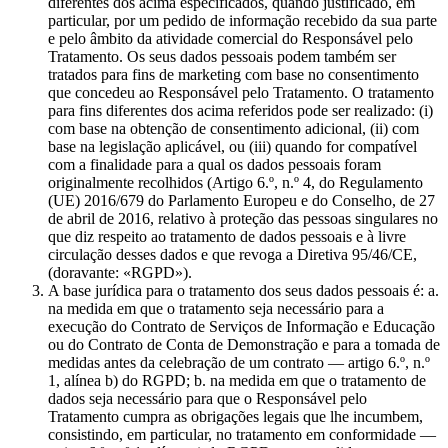
diferentes dos acima especificados, quando justificado, em
particular, por um pedido de informação recebido da sua parte
e pelo âmbito da atividade comercial do Responsável pelo
Tratamento. Os seus dados pessoais podem também ser
tratados para fins de marketing com base no consentimento
que concedeu ao Responsável pelo Tratamento. O tratamento
para fins diferentes dos acima referidos pode ser realizado: (i)
com base na obtenção de consentimento adicional, (ii) com
base na legislação aplicável, ou (iii) quando for compatível
com a finalidade para a qual os dados pessoais foram
originalmente recolhidos (Artigo 6.º, n.º 4, do Regulamento
(UE) 2016/679 do Parlamento Europeu e do Conselho, de 27
de abril de 2016, relativo à proteção das pessoas singulares no
que diz respeito ao tratamento de dados pessoais e à livre
circulação desses dados e que revoga a Diretiva 95/46/CE,
(doravante: «RGPD»).
A base jurídica para o tratamento dos seus dados pessoais é: a.
na medida em que o tratamento seja necessário para a
execução do Contrato de Serviços de Informação e Educação
ou do Contrato de Conta de Demonstração e para a tomada de
medidas antes da celebração de um contrato — artigo 6.º, n.º
1, alínea b) do RGPD; b. na medida em que o tratamento de
dados seja necessário para que o Responsável pelo
Tratamento cumpra as obrigações legais que lhe incumbem,
consistindo, em particular, no tratamento em conformidade —