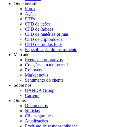
Onde investir
Forex
Ações
ETFs
CFD de ações
CFD de índices
CFD de matérias-primas
CFD de criptomoeda
CFD de fundos ETF
Especificação do instrumento
Mercado
Eventos corporativos
Cotações em tempo real
Rollovers
Market news
Sentimento do cliente
Sobre nós
OANDA Group
Carreira
Outros
Documentos
Notícias
Cibersegurança
Atualizações
Exclusão de responsabilidade