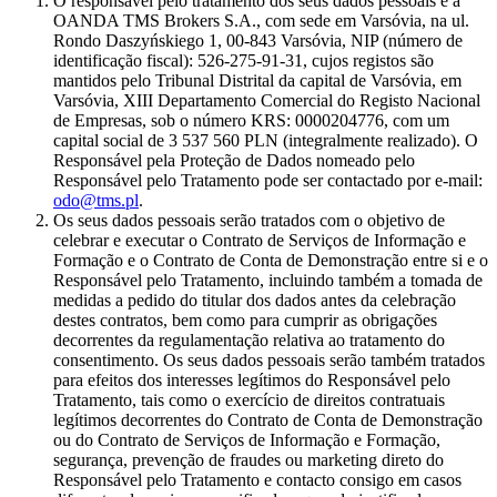
O responsável pelo tratamento dos seus dados pessoais é a
OANDA TMS Brokers S.A., com sede em Varsóvia, na ul.
Rondo Daszyńskiego 1, 00-843 Varsóvia, NIP (número de
identificação fiscal): 526-275-91-31, cujos registos são
mantidos pelo Tribunal Distrital da capital de Varsóvia, em
Varsóvia, XIII Departamento Comercial do Registo Nacional
de Empresas, sob o número KRS: 0000204776, com um
capital social de 3 537 560 PLN (integralmente realizado). O
Responsável pela Proteção de Dados nomeado pelo
Responsável pelo Tratamento pode ser contactado por e-mail:
odo@tms.pl
.
Os seus dados pessoais serão tratados com o objetivo de
celebrar e executar o Contrato de Serviços de Informação e
Formação e o Contrato de Conta de Demonstração entre si e o
Responsável pelo Tratamento, incluindo também a tomada de
medidas a pedido do titular dos dados antes da celebração
destes contratos, bem como para cumprir as obrigações
decorrentes da regulamentação relativa ao tratamento do
consentimento. Os seus dados pessoais serão também tratados
para efeitos dos interesses legítimos do Responsável pelo
Tratamento, tais como o exercício de direitos contratuais
legítimos decorrentes do Contrato de Conta de Demonstração
ou do Contrato de Serviços de Informação e Formação,
segurança, prevenção de fraudes ou marketing direto do
Responsável pelo Tratamento e contacto consigo em casos