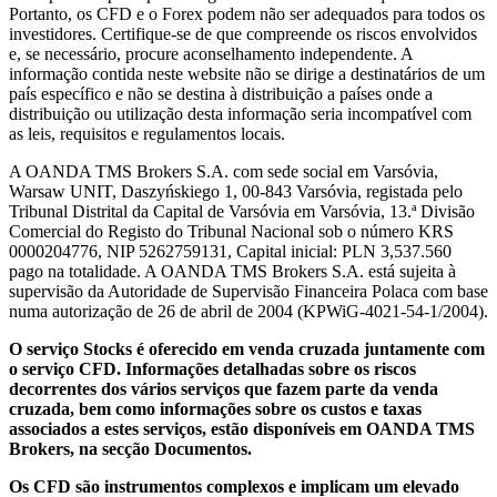
Portanto, os CFD e o Forex podem não ser adequados para todos os
investidores. Certifique-se de que compreende os riscos envolvidos
e, se necessário, procure aconselhamento independente. A
informação contida neste website não se dirige a destinatários de um
país específico e não se destina à distribuição a países onde a
distribuição ou utilização desta informação seria incompatível com
as leis, requisitos e regulamentos locais.
A OANDA TMS Brokers S.A. com sede social em Varsóvia,
Warsaw UNIT, Daszyńskiego 1, 00-843 Varsóvia, registada pelo
Tribunal Distrital da Capital de Varsóvia em Varsóvia, 13.ª Divisão
Comercial do Registo do Tribunal Nacional sob o número KRS
0000204776, NIP 5262759131, Capital inicial: PLN 3,537.560
pago na totalidade. A OANDA TMS Brokers S.A. está sujeita à
supervisão da Autoridade de Supervisão Financeira Polaca com base
numa autorização de 26 de abril de 2004 (KPWiG-4021-54-1/2004).
O serviço Stocks é oferecido em venda cruzada juntamente com
o serviço CFD. Informações detalhadas sobre os riscos
decorrentes dos vários serviços que fazem parte da venda
cruzada, bem como informações sobre os custos e taxas
associados a estes serviços, estão disponíveis em OANDA TMS
Brokers, na secção Documentos.
Os CFD são instrumentos complexos e implicam um elevado