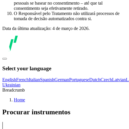
pessoais se basear no consentimento – até que tal
consentimento seja efetivamente retirado.
O Responsável pelo Tratamento não utilizará processos de
tomada de decisão automatizados contra si.
Data da última atualização: 4 de março de 2026.
Select your language
English
French
Italian
Spanish
German
Portuguese
Dutch
Czech
Latvian
L
Ukrainian
Breadcrumb
Home
Procurar instrumentos