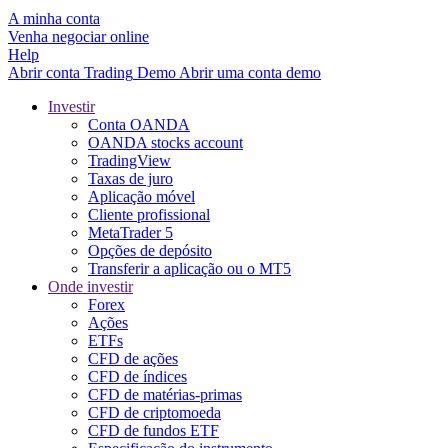
A minha conta
Venha negociar online
Help
Abrir conta
Trading
Demo
Abrir uma conta demo
Investir
Conta OANDA
OANDA stocks account
TradingView
Taxas de juro
Aplicação móvel
Cliente profissional
MetaTrader 5
Opções de depósito
Transferir a aplicação ou o MT5
Onde investir
Forex
Ações
ETFs
CFD de ações
CFD de índices
CFD de matérias-primas
CFD de criptomoeda
CFD de fundos ETF