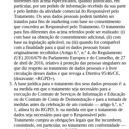
diferentes dos acima especificados, quando justificado, em
particular, por um pedido de informação recebido da sua parte
e pelo âmbito da atividade comercial do Responsável pelo
Tratamento. Os seus dados pessoais podem também ser
tratados para fins de marketing com base no consentimento
que concedeu ao Responsável pelo Tratamento. O tratamento
para fins diferentes dos acima referidos pode ser realizado: (i)
com base na obtenção de consentimento adicional, (ii) com
base na legislação aplicável, ou (iii) quando for compatível
com a finalidade para a qual os dados pessoais foram
originalmente recolhidos (Artigo 6.º, n.º 4, do Regulamento
(UE) 2016/679 do Parlamento Europeu e do Conselho, de 27
de abril de 2016, relativo à proteção das pessoas singulares no
que diz respeito ao tratamento de dados pessoais e à livre
circulação desses dados e que revoga a Diretiva 95/46/CE,
(doravante: «RGPD»).
A base jurídica para o tratamento dos seus dados pessoais é: a.
na medida em que o tratamento seja necessário para a
execução do Contrato de Serviços de Informação e Educação
ou do Contrato de Conta de Demonstração e para a tomada de
medidas antes da celebração de um contrato — artigo 6.º, n.º
1, alínea b) do RGPD; b. na medida em que o tratamento de
dados seja necessário para que o Responsável pelo
Tratamento cumpra as obrigações legais que lhe incumbem,
consistindo, em particular, no tratamento em conformidade —