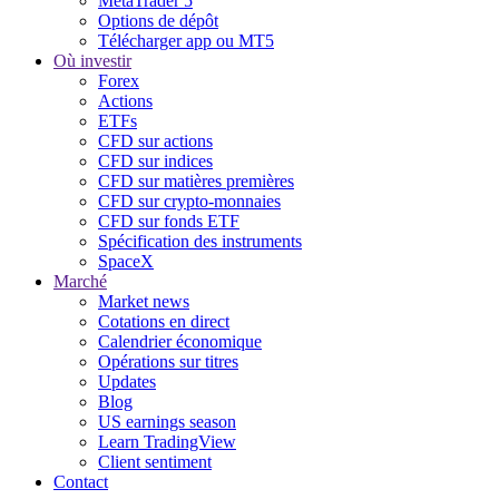
MetaTrader 5
Options de dépôt
Télécharger app ou MT5
Où investir
Forex
Actions
ETFs
CFD sur actions
CFD sur indices
CFD sur matières premières
CFD sur crypto-monnaies
CFD sur fonds ETF
Spécification des instruments
SpaceX
Marché
Market news
Cotations en direct
Calendrier économique
Opérations sur titres
Updates
Blog
US earnings season
Learn TradingView
Client sentiment
Contact