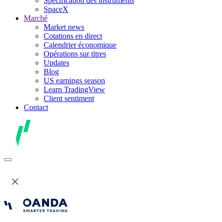
Spécification des instruments
SpaceX
Marché
Market news
Cotations en direct
Calendrier économique
Opérations sur titres
Updates
Blog
US earnings season
Learn TradingView
Client sentiment
Contact