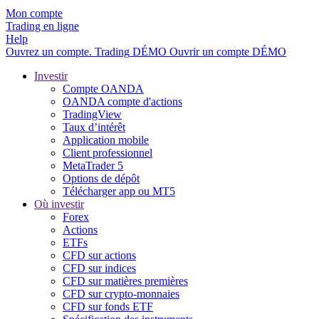
Mon compte
Trading en ligne
Help
Ouvrez un compte.
Trading
DÉMO
Ouvrir un compte DÉMO
Investir
Compte OANDA
OANDA compte d'actions
TradingView
Taux d’intérêt
Application mobile
Client professionnel
MetaTrader 5
Options de dépôt
Télécharger app ou MT5
Où investir
Forex
Actions
ETFs
CFD sur actions
CFD sur indices
CFD sur matières premières
CFD sur crypto-monnaies
CFD sur fonds ETF