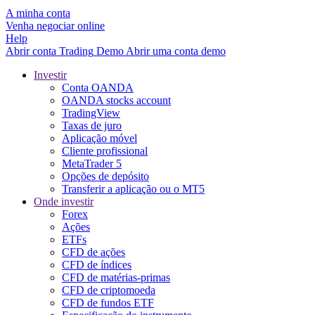
A minha conta
Venha negociar online
Help
Abrir conta
Trading
Demo
Abrir uma conta demo
Investir
Conta OANDA
OANDA stocks account
TradingView
Taxas de juro
Aplicação móvel
Cliente profissional
MetaTrader 5
Opções de depósito
Transferir a aplicação ou o MT5
Onde investir
Forex
Ações
ETFs
CFD de ações
CFD de índices
CFD de matérias-primas
CFD de criptomoeda
CFD de fundos ETF