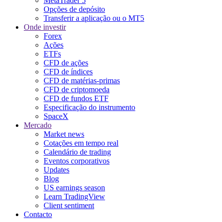
MetaTrader 5
Opções de depósito
Transferir a aplicação ou o MT5
Onde investir
Forex
Ações
ETFs
CFD de ações
CFD de índices
CFD de matérias-primas
CFD de criptomoeda
CFD de fundos ETF
Especificação do instrumento
SpaceX
Mercado
Market news
Cotações em tempo real
Calendário de trading
Eventos corporativos
Updates
Blog
US earnings season
Learn TradingView
Client sentiment
Contacto