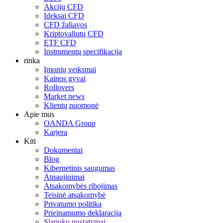
Akcijų CFD
Ideksai CFD
CFD žaliavos
Kriptovaliutų CFD
ETF CFD
Instrumentų specifikacija
rinka
Įmonių veiksmai
Kainos gyvai
Rollovers
Market news
Klientų nuomonė
Apie mus
OANDA Group
Karjera
Kiti
Dokumentai
Blog
Kibernetinis saugumas
Atnaujinimai
Atsakomybės ribojimas
Teisinė atsakomybė
Privatumo politika
Prieinamumo deklaracija
Slapukų nustatymai