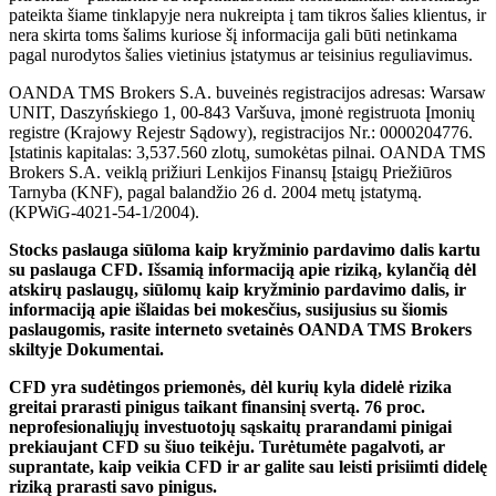
pateikta šiame tinklapyje nera nukreipta į tam tikros šalies klientus, ir
nera skirta toms šalims kuriose šį informacija gali būti netinkama
pagal nurodytos šalies vietinius įstatymus ar teisinius reguliavimus.
OANDA TMS Brokers S.A. buveinės registracijos adresas: Warsaw
UNIT, Daszyńskiego 1, 00-843 Varšuva, įmonė registruota Įmonių
registre (Krajowy Rejestr Sądowy), registracijos Nr.: 0000204776.
Įstatinis kapitalas: 3,537.560 zlotų, sumokėtas pilnai. OANDA TMS
Brokers S.A. veiklą prižiuri Lenkijos Finansų Įstaigų Priežiūros
Tarnyba (KNF), pagal balandžio 26 d. 2004 metų įstatymą.
(KPWiG-4021-54-1/2004).
Stocks paslauga siūloma kaip kryžminio pardavimo dalis kartu
su paslauga CFD. Išsamią informaciją apie riziką, kylančią dėl
atskirų paslaugų, siūlomų kaip kryžminio pardavimo dalis, ir
informaciją apie išlaidas bei mokesčius, susijusius su šiomis
paslaugomis, rasite interneto svetainės OANDA TMS Brokers
skiltyje Dokumentai.
CFD yra sudėtingos priemonės, dėl kurių kyla didelė rizika
greitai prarasti pinigus taikant finansinį svertą. 76 proc.
neprofesionaliųjų investuotojų sąskaitų prarandami pinigai
prekiaujant CFD su šiuo teikėju. Turėtumėte pagalvoti, ar
suprantate, kaip veikia CFD ir ar galite sau leisti prisiimti didelę
riziką prarasti savo pinigus.