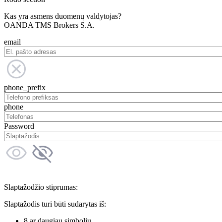
Kas yra asmens duomenų valdytojas?
OANDA TMS Brokers S.A.
email
phone_prefix
phone
Password
Slaptažodžio stiprumas:
Slaptažodis turi būti sudarytas iš:
8 ar daugiau simbolių