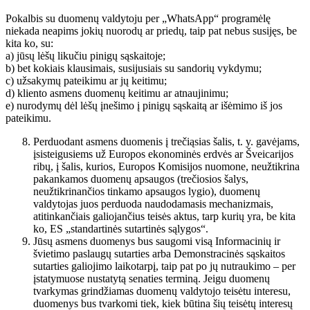
Pokalbis su duomenų valdytoju per „WhatsApp“ programėlę
niekada neapims jokių nuorodų ar priedų, taip pat nebus susijęs, be
kita ko, su:
a) jūsų lėšų likučiu pinigų sąskaitoje;
b) bet kokiais klausimais, susijusiais su sandorių vykdymu;
c) užsakymų pateikimu ar jų keitimu;
d) kliento asmens duomenų keitimu ar atnaujinimu;
e) nurodymų dėl lėšų įnešimo į pinigų sąskaitą ar išėmimo iš jos
pateikimu.
Perduodant asmens duomenis į trečiąsias šalis, t. y. gavėjams,
įsisteigusiems už Europos ekonominės erdvės ar Šveicarijos
ribų, į šalis, kurios, Europos Komisijos nuomone, neužtikrina
pakankamos duomenų apsaugos (trečiosios šalys,
neužtikrinančios tinkamo apsaugos lygio), duomenų
valdytojas juos perduoda naudodamasis mechanizmais,
atitinkančiais galiojančius teisės aktus, tarp kurių yra, be kita
ko, ES „standartinės sutartinės sąlygos“.
Jūsų asmens duomenys bus saugomi visą Informacinių ir
švietimo paslaugų sutarties arba Demonstracinės sąskaitos
sutarties galiojimo laikotarpį, taip pat po jų nutraukimo – per
įstatymuose nustatytą senaties terminą. Jeigu duomenų
tvarkymas grindžiamas duomenų valdytojo teisėtu interesu,
duomenys bus tvarkomi tiek, kiek būtina šių teisėtų interesų