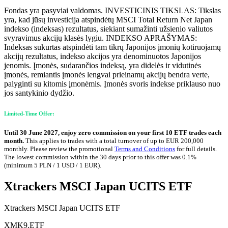
Fondas yra pasyviai valdomas. INVESTICINIS TIKSLAS: Tikslas
yra, kad jūsų investicija atspindėtų MSCI Total Return Net Japan
indekso (indeksas) rezultatus, siekiant sumažinti užsienio valiutos
svyravimus akcijų klasės lygiu. INDEKSO APRAŠYMAS:
Indeksas sukurtas atspindėti tam tikrų Japonijos įmonių kotiruojamų
akcijų rezultatus, indekso akcijos yra denominuotos Japonijos
jenomis. Įmonės, sudarančios indeksą, yra didelės ir vidutinės
įmonės, remiantis įmonės lengvai prieinamų akcijų bendra verte,
palyginti su kitomis įmonėmis. Įmonės svoris indekse priklauso nuo
jos santykinio dydžio.
Limited-Time Offer:
Until 30 June 2027, enjoy zero commission on your first 10 ETF trades each
month.
This applies to trades with a total turnover of up to EUR 200,000
monthly. Please review the promotional
Terms and Conditions
for full details.
The lowest commission within the 30 days prior to this offer was 0.1%
(minimum 5 PLN / 1 USD / 1 EUR).
Xtrackers MSCI Japan UCITS ETF
Xtrackers MSCI Japan UCITS ETF
XMK9.ETF