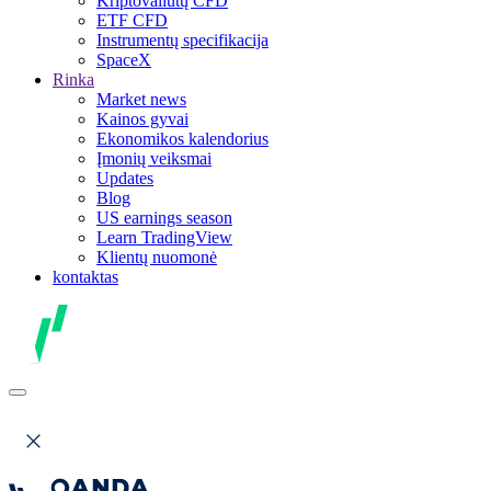
Kriptovaliutų CFD
ETF CFD
Instrumentų specifikacija
SpaceX
Rinka
Market news
Kainos gyvai
Ekonomikos kalendorius
Įmonių veiksmai
Updates
Blog
US earnings season
Learn TradingView
Klientų nuomonė
kontaktas