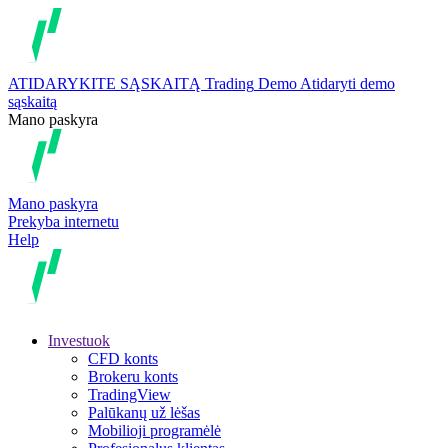
ATIDARYKITE SĄSKAITĄ
Trading
Demo
Atidaryti demo
sąskaitą
Mano paskyra
Mano paskyra
Prekyba internetu
Help
Investuok
CFD konts
Brokeru konts
TradingView
Palūkanų už lėšas
Mobilioji programėlė