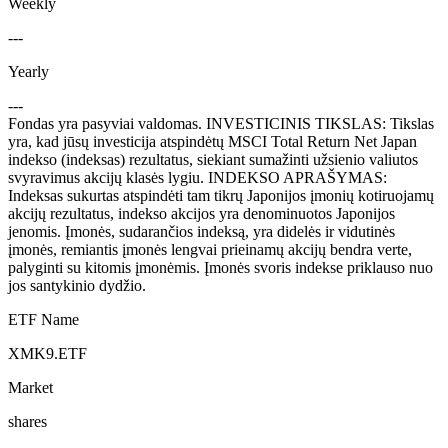
Weekly
---
Yearly
---
Fondas yra pasyviai valdomas. INVESTICINIS TIKSLAS: Tikslas
yra, kad jūsų investicija atspindėtų MSCI Total Return Net Japan
indekso (indeksas) rezultatus, siekiant sumažinti užsienio valiutos
svyravimus akcijų klasės lygiu. INDEKSO APRAŠYMAS:
Indeksas sukurtas atspindėti tam tikrų Japonijos įmonių kotiruojamų
akcijų rezultatus, indekso akcijos yra denominuotos Japonijos
jenomis. Įmonės, sudarančios indeksą, yra didelės ir vidutinės
įmonės, remiantis įmonės lengvai prieinamų akcijų bendra verte,
palyginti su kitomis įmonėmis. Įmonės svoris indekse priklauso nuo
jos santykinio dydžio.
ETF Name
XMK9.ETF
Market
shares