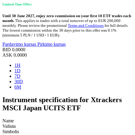
Limited-Time Offer:
Until 30 June 2027, enjoy zero commission on your first 10 ETF trades each
month.
This applies to trades with a total turnover of up to EUR 200,000
monthly. Please review the promotional
Terms and Conditions
for full details.
The lowest commission within the 30 days prior to this offer was 0.1%
(minimum 5 PLN / 1 USD / 1 EUR).
Pardavimo kursas
Pirkimo kursas
BID
0.0000
ASK
0.0000
1H
1D
7D
30D
6M
Instrument specification for Xtrackers
MSCI Japan UCITS ETF
Name
Valiuta
Simbolis