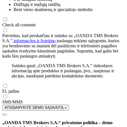
Didžiųjų ir mažųjų raidžių
Bent vieno skaitmenų ir specialiojo simbolio
Check all consents
Patvirtinu, kad perskaičiau ir sutinku su „OANDA TMS Brokers
S.A.”
informacijos ir švietimo
paslaugų teikimo sąlygomis, kurios
yra bendravimo su manimi dėl pasiūlymo ir telefoninės pagalbos
sąskaitos tvarkymo klausimais pagrindas. Suprantu, kad galiu bet
kada šios paslaugos atsisakyti.
Sutinku gauti „OANDA TMS Brokers S.A.” rinkodaros
informaciją apie produktus ir paslaugas, pvz., naujienas ir
akcijas, naudojant pateiktus kontaktinius duomenis:
El. paštas
SMS/MMS
ATSIDARYKITE DEMO SĄSKAITĄ »
„OANDA TMS Brokers S.A.“ privatumo politika – demo