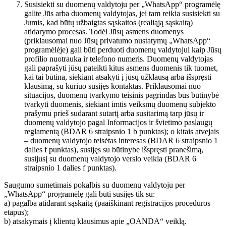
Susisiekti su duomenų valdytoju per „WhatsApp“ programėlę
galite Jūs arba duomenų valdytojas, jei tam reikia susisiekti su
Jumis, kad būtų užbaigtas sąskaitos (realiąją sąskaitą)
atidarymo procesas. Todėl Jūsų asmens duomenys
(priklausomai nuo Jūsų privatumo nustatymų „WhatsApp“
programėlėje) gali būti perduoti duomenų valdytojui kaip Jūsų
profilio nuotrauka ir telefono numeris. Duomenų valdytojas
gali paprašyti jūsų pateikti kitus asmens duomenis tik tuomet,
kai tai būtina, siekiant atsakyti į jūsų užklausą arba išspręsti
klausimą, su kuriuo susijęs kontaktas. Priklausomai nuo
situacijos, duomenų tvarkymo teisinis pagrindas bus būtinybė
tvarkyti duomenis, siekiant imtis veiksmų duomenų subjekto
prašymu prieš sudarant sutartį arba susitarimą tarp jūsų ir
duomenų valdytojo pagal Informacijos ir švietimo paslaugų
reglamentą (BDAR 6 straipsnio 1 b punktas); o kitais atvejais
– duomenų valdytojo teisėtas interesas (BDAR 6 straipsnio 1
dalies f punktas), susijęs su būtinybe išspręsti pranešimą,
susijusį su duomenų valdytojo verslo veikla (BDAR 6
straipsnio 1 dalies f punktas).
Saugumo sumetimais pokalbis su duomenų valdytoju per
„WhatsApp“ programėlę gali būti susijęs tik su:
a) pagalba atidarant sąskaitą (paaiškinant registracijos procedūros
etapus);
b) atsakymais į klientų klausimus apie „OANDA“ veiklą.