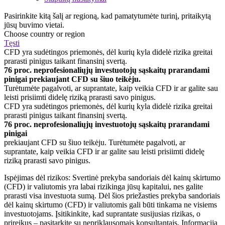
Pasirinkite kitą šalį ar regioną, kad pamatytumėte turinį, pritaikytą
jūsų buvimo vietai.
Choose country or region
Tęsti
CFD yra sudėtingos priemonės, dėl kurių kyla didelė rizika greitai
prarasti pinigus taikant finansinį svertą.
76 proc. neprofesionaliųjų investuotojų sąskaitų prarandami
pinigai prekiaujant CFD su šiuo teikėju.
Turėtumėte pagalvoti, ar suprantate, kaip veikia CFD ir ar galite sau
leisti prisiimti didelę riziką prarasti savo pinigus.
CFD yra sudėtingos priemonės, dėl kurių kyla didelė rizika greitai
prarasti pinigus taikant finansinį svertą.
76 proc. neprofesionaliųjų investuotojų sąskaitų prarandami
pinigai
prekiaujant CFD su šiuo teikėju. Turėtumėte pagalvoti, ar
suprantate, kaip veikia CFD ir ar galite sau leisti prisiimti didelę
riziką prarasti savo pinigus.
Ispėjimas dėl rizikos: Svertinė prekyba sandoriais dėl kainų skirtumo
(CFD) ir valiutomis yra labai rizikinga jūsų kapitalui, nes galite
prarasti visa investuota sumą. Dėl šios priežasties prekyba sandoriais
dėl kainų skirtumo (CFD) ir valiutomis gali būti tinkama ne visiems
investuotojams. Įsitikinkite, kad suprantate susijusias rizikas, o
prireikus – pasitarkite su nepriklausomais konsultantais. Informacija