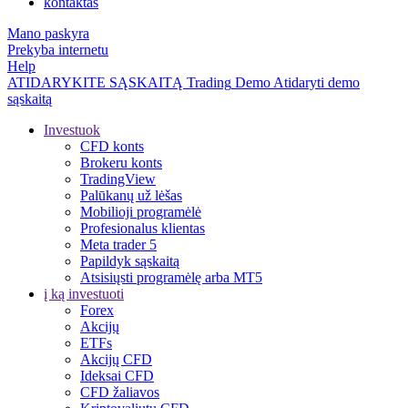
kontaktas
Mano paskyra
Prekyba internetu
Help
ATIDARYKITE SĄSKAITĄ
Trading
Demo
Atidaryti demo
sąskaitą
Investuok
CFD konts
Brokeru konts
TradingView
Palūkanų už lėšas
Mobilioji programėlė
Profesionalus klientas
Meta trader 5
Papildyk sąskaitą
Atsisiųsti programėlę arba MT5
į ką investuoti
Forex
Akcijų
ETFs
Akcijų CFD
Ideksai CFD
CFD žaliavos