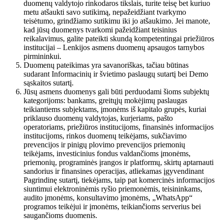
duomenų valdytojo rinkodaros tikslais, turite teisę bet kuriuo
metu atšaukti savo sutikimą, nepažeidžiant tvarkymo
teisėtumo, grindžiamo sutikimu iki jo atšaukimo. Jei manote,
kad jūsų duomenys tvarkomi pažeidžiant teisinius
reikalavimus, galite pateikti skundą kompetentingai priežiūros
institucijai – Lenkijos asmens duomenų apsaugos tarnybos
pirmininkui.
Duomenų pateikimas yra savanoriškas, tačiau būtinas
sudarant Informacinių ir švietimo paslaugų sutartį bei Demo
sąskaitos sutartį.
Jūsų asmens duomenys gali būti perduodami šioms subjektų
kategorijoms: bankams, greitųjų mokėjimų paslaugas
teikiantiems subjektams, įmonėms iš kapitalo grupės, kuriai
priklauso duomenų valdytojas, kurjeriams, pašto
operatoriams, priežiūros institucijoms, finansinės informacijos
institucijoms, rinkos duomenų teikėjams, sukčiavimo
prevencijos ir pinigų plovimo prevencijos priemonių
teikėjams, investicinius fondus valdančioms įmonėms,
priemonių, programinės įrangos ir platformų, skirtų aptarnauti
sandorius ir finansines operacijas, atliekamas įgyvendinant
Pagrindinę sutartį, tiekėjams, taip pat komercinės informacijos
siuntimui elektroninėmis ryšio priemonėmis, teisininkams,
audito įmonėms, konsultavimo įmonėms, „WhatsApp“
programos teikėjui ir įmonėms, teikiančioms serverius bei
saugančioms duomenis.