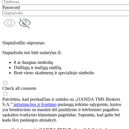
Password
Slaptažodžio stiprumas:
Slaptažodis turi būti sudarytas iš:
8 ar daugiau simbolių
Didžiųjų ir mažųjų raidžių
Bent vieno skaitmenų ir specialiojo simbolio
Check all consents
Patvirtinu, kad perskaičiau ir sutinku su „OANDA TMS Brokers
S.A.”
informacijos ir švietimo
paslaugų teikimo sąlygomis, kurios
yra bendravimo su manimi dėl pasiūlymo ir telefoninės pagalbos
sąskaitos tvarkymo klausimais pagrindas. Suprantu, kad galiu bet
kada šios paslaugos atsisakyti.