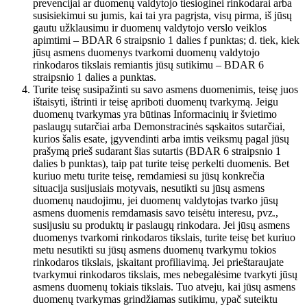
prevencijai ar duomenų valdytojo tiesioginei rinkodarai arba
susisiekimui su jumis, kai tai yra pagrįsta, visų pirma, iš jūsų
gautu užklausimu ir duomenų valdytojo verslo veiklos
apimtimi – BDAR 6 straipsnio 1 dalies f punktas; d. tiek, kiek
jūsų asmens duomenys tvarkomi duomenų valdytojo
rinkodaros tikslais remiantis jūsų sutikimu – BDAR 6
straipsnio 1 dalies a punktas.
Turite teisę susipažinti su savo asmens duomenimis, teisę juos
ištaisyti, ištrinti ir teisę apriboti duomenų tvarkymą. Jeigu
duomenų tvarkymas yra būtinas Informacinių ir švietimo
paslaugų sutarčiai arba Demonstracinės sąskaitos sutarčiai,
kurios šalis esate, įgyvendinti arba imtis veiksmų pagal jūsų
prašymą prieš sudarant šias sutartis (BDAR 6 straipsnio 1
dalies b punktas), taip pat turite teisę perkelti duomenis. Bet
kuriuo metu turite teisę, remdamiesi su jūsų konkrečia
situacija susijusiais motyvais, nesutikti su jūsų asmens
duomenų naudojimu, jei duomenų valdytojas tvarko jūsų
asmens duomenis remdamasis savo teisėtu interesu, pvz.,
susijusiu su produktų ir paslaugų rinkodara. Jei jūsų asmens
duomenys tvarkomi rinkodaros tikslais, turite teisę bet kuriuo
metu nesutikti su jūsų asmens duomenų tvarkymu tokios
rinkodaros tikslais, įskaitant profiliavimą. Jei prieštaraujate
tvarkymui rinkodaros tikslais, mes nebegalėsime tvarkyti jūsų
asmens duomenų tokiais tikslais. Tuo atveju, kai jūsų asmens
duomenų tvarkymas grindžiamas sutikimu, ypač suteiktu