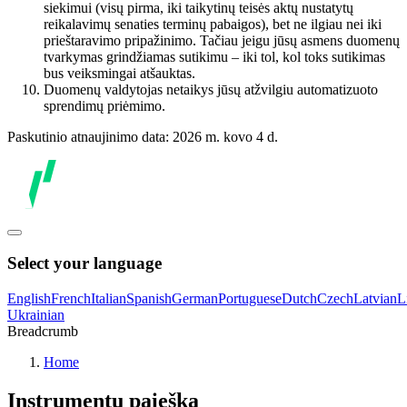
siekimui (visų pirma, iki taikytinų teisės aktų nustatytų
reikalavimų senaties terminų pabaigos), bet ne ilgiau nei iki
prieštaravimo pripažinimo. Tačiau jeigu jūsų asmens duomenų
tvarkymas grindžiamas sutikimu – iki tol, kol toks sutikimas
bus veiksmingai atšauktas.
Duomenų valdytojas netaikys jūsų atžvilgiu automatizuoto
sprendimų priėmimo.
Paskutinio atnaujinimo data: 2026 m. kovo 4 d.
Select your language
English
French
Italian
Spanish
German
Portuguese
Dutch
Czech
Latvian
L
Ukrainian
Breadcrumb
Home
Instrumentų paieška