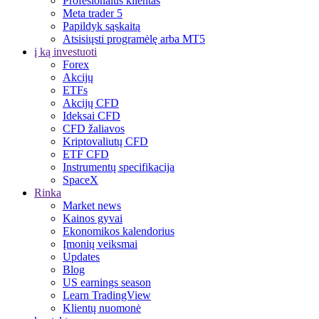
Profesionalus klientas
Meta trader 5
Papildyk sąskaitą
Atsisiųsti programėlę arba MT5
į ką investuoti
Forex
Akcijų
ETFs
Akcijų CFD
Ideksai CFD
CFD žaliavos
Kriptovaliutų CFD
ETF CFD
Instrumentų specifikacija
SpaceX
Rinka
Market news
Kainos gyvai
Ekonomikos kalendorius
Įmonių veiksmai
Updates
Blog
US earnings season
Learn TradingView
Klientų nuomonė