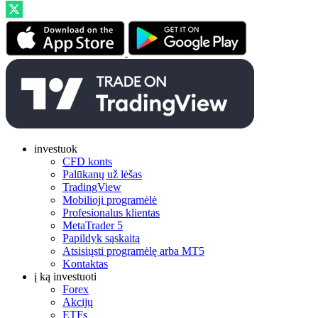
investuok
CFD konts
Palūkanų už lėšas
TradingView
Mobilioji programėlė
Profesionalus klientas
MetaTrader 5
Papildyk sąskaitą
Atsisiųsti programėlę arba MT5
Kontaktas
į ką investuoti
Forex
Akcijų
ETFs