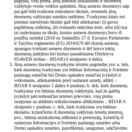
pagrįsta, visų pirma, jūsų pateiktu užklausimu ir duomenų
valdytojo verslo veiklos apimtimi. Jūsų asmens duomenys taip
pat gali būti tvarkomi rinkodaros tikslais, remiantis jūsų
duomenų valdytojui suteiktu sutikimu. Tvarkymas kitais nei
pirmiau nurodytais tikslais gali būti atliekamas: (i) gavus
papildomą sutikimą, (ii) remiantis taikytina teise, arba (iii) kai
tai suderinama su tikslu, kuriuo asmens duomenys buvo iš
pradžių surinkti (2016 m. balandžio 27 d. Europos Parlamento
ir Tarybos reglamento (ES) 2016/679 dėl fizinių asmenų
apsaugos tvarkant asmens duomenis ir dėl laisvo tokių
duomenų judėjimo bei kuriuo panaikinama Direktyva
95/46/EB (toliau – BDAR) 6 straipsnio 4 dalis).
Jūsų asmens duomenų tvarkymo teisinis pagrindas yra: a. tiek,
kiek duomenų tvarkymas yra būtinas Informacinių ir švietimo
paslaugų sutarčiai bei Demo sąskaitos sutarčiai įvykdyti ir
veiksmams, atliekamiems prieš sudarant sutartį, atlikti –
BDAR 6 straipsnio 1 dalies b punktas; b. tiek, kiek duomenų
tvarkymas yra būtinas duomenų valdytojui, kad jis galėtų
įvykdyti jam tenkančias teisines prievoles, visų pirma
susijusias su atitikties reikalavimams užtikrinimu – BDAR 6
straipsnio c punktas; c. tiek, kiek tvarkymas yra būtinas
tikslams, kylančiems iš duomenų valdytojo teisėtų interesų,
pvz., būtinų atsiskaitymų atlikimui ir pretenzijų, kylančių iš
sudarytos Informacijos ir švietimo paslaugų sutarties arba
Demo sąskaitos sutarties, pareiškimui, saugumui, sukčiavimo