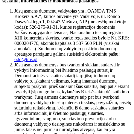
sąskaita, informacinės ir mokomosios paslaugos
Jūsų asmens duomenų valdytojas yra „OANDA TMS
Brokers S.A.“, kurios buveinė yra Varšuvoje, ul. Rondo
Daszyńskiego 1, 00-843 Varšuva, NIP (mokesčių mokėtojo
kodas): 526-275-91-31, kurios registracijos duomenis
Varšuvos apygardos teismas, Nacionalinio teismų registro
XIII komercinis skyrius, tvarko registracijos byloje Nr. KRS:
0000204776, akcinis kapitalas 3 537 560 PLN (visiškai
apmokėtas). Su duomenų valdytojo paskirtu duomenų
apsaugos pareigūnu galima susisiekti elektroniniu paštu:
odo@tms.pl
.
Jūsų asmens duomenys bus tvarkomi siekiant sudaryti ir
vykdyti Informacinių bei švietimo paslaugų sutartį ir
Demonstracinės sąskaitos sutartį tarp jūsų ir duomenų
valdytojo, įskaitant veiksmus, kurių imamasi duomenų
subjekto prašymu prieš sudarant šias sutartis, taip pat siekiant
įvykdyti įsipareigojimus, kylančius iš teisės aktų dėl sutikimo
tvarkymo. Jūsų asmens duomenys taip pat bus tvarkomi
duomenų valdytojo teisėtų interesų tikslais, pavyzdžiui, teisėtų
sutartinių reikalavimų, kylančių iš demo sąskaitos sutarties
arba informacinių ir švietimo paslaugų sutarties,
įgyvendinimo, saugumo, sukčiavimo prevencijos arba
duomenų valdytojo tiesioginės rinkodaros ir susisiekimo su
jumis kitais nei pirmiau nurodytais atvejais, kai tai yra