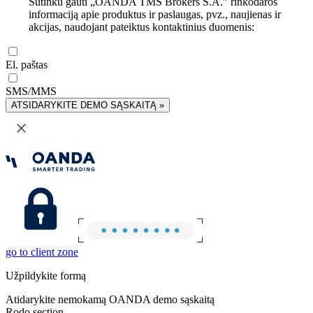
Sutinku gauti „OANDA TMS Brokers S.A.” rinkodaros
informaciją apie produktus ir paslaugas, pvz., naujienas ir
akcijas, naudojant pateiktus kontaktinius duomenis:
El. paštas
SMS/MMS
ATSIDARYKITE DEMO SĄSKAITĄ »
go to client zone
Užpildykite formą
Atidarykite nemokamą OANDA demo sąskaitą
Rodo section