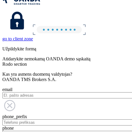
go to client zone
Užpildykite formą
Atidarykite nemokamą OANDA demo sąskaitą
Rodo section
Kas yra asmens duomenų valdytojas?
OANDA TMS Brokers S.A.
email
phone_prefix
phone