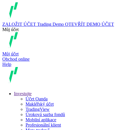
ZALOŽIT ÚČET
Trading
Demo
OTEVŘÍT DEMO ÚČET
Můj účet
Můj účet
Obchod online
Help
Investujte
Účet Oanda
Makléřský účet
TradingView
Úroková sazba fondů
Mobilní aplikace
Profesionální klient