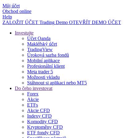
Můj účet
Obchod online
Help
ZALOŽIT ÚČET
Trading
Demo
OTEVŘÍT DEMO ÚČET
Investujte
Účet Oanda
Makléřský účet
TradingView
Úroková sazba fondů
Mobilní aplikace
Profesionální klient
Meta trader 5
Možnosti vkladu
Stáhnout si aplikaci nebo MT5
Do čeho investovat
Forex
Akcie
ETFs
Akcie CFD
Indexy CFD
Komodity CFD
Kryptoměny CFD
ETF fondy CFD