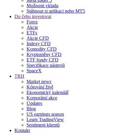
Meta trader 5
Možnosti vkladu
Stáhnout si aplikaci nebo MT5
Do čeho investovat
Forex
Akcie
ETFs
Akcie CFD
Indexy CFD
Komodity CFD
Kryptoměny CFD
ETF fondy CFD
Specifikace nástrojů
SpaceX
TRH
Market news
Kótování živě
Ekonomický kalendář
Korporátní akce
Updates
Blog
US earnings season
Learn TradingView
Sentiment klientů
Kontakt