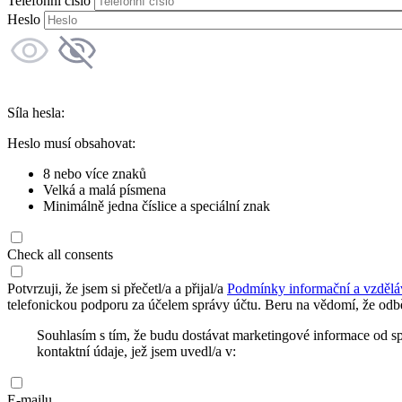
Telefonní číslo
Heslo
Síla hesla:
Heslo musí obsahovat:
8 nebo více znaků
Velká a malá písmena
Minimálně jedna číslice a speciální znak
Check all consents
Potvrzuji, že jsem si přečetl/a a přijal/a
Podmínky informační a vzdělá
telefonickou podporu za účelem správy účtu. Beru na vědomí, že odbě
Souhlasím s tím, že budu dostávat marketingové informace od s
kontaktní údaje, jež jsem uvedl/a v:
E-mailu