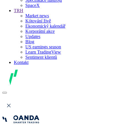
Specifikace nástrojů
SpaceX
TRH
Market news
Kótování živě
Ekonomický kalendář
Korporátní akce
Updates
Blog
US earnings season
Learn TradingView
Sentiment klientů
Kontakt