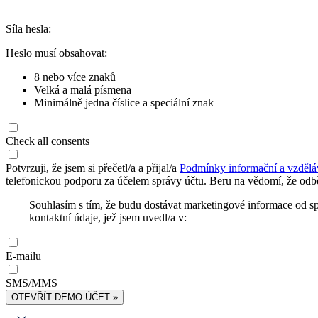
Síla hesla:
Heslo musí obsahovat:
8 nebo více znaků
Velká a malá písmena
Minimálně jedna číslice a speciální znak
Check all consents
Potvrzuji, že jsem si přečetl/a a přijal/a
Podmínky informační a vzdělá
telefonickou podporu za účelem správy účtu. Beru na vědomí, že odbě
Souhlasím s tím, že budu dostávat marketingové informace od s
kontaktní údaje, jež jsem uvedl/a v:
E-mailu
SMS/MMS
OTEVŘÍT DEMO ÚČET »