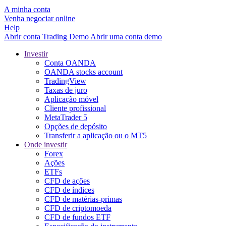
A minha conta
Venha negociar online
Help
Abrir conta
Trading
Demo
Abrir uma conta demo
Investir
Conta OANDA
OANDA stocks account
TradingView
Taxas de juro
Aplicação móvel
Cliente profissional
MetaTrader 5
Opções de depósito
Transferir a aplicação ou o MT5
Onde investir
Forex
Ações
ETFs
CFD de ações
CFD de índices
CFD de matérias-primas
CFD de criptomoeda
CFD de fundos ETF