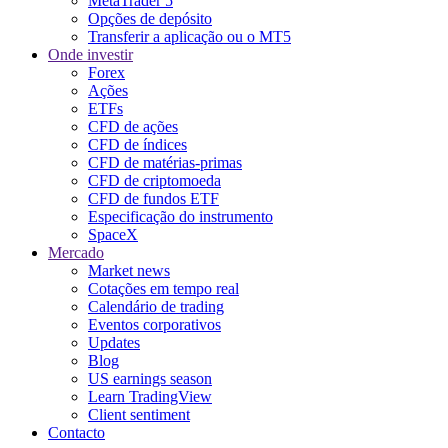
MetaTrader 5
Opções de depósito
Transferir a aplicação ou o MT5
Onde investir
Forex
Ações
ETFs
CFD de ações
CFD de índices
CFD de matérias-primas
CFD de criptomoeda
CFD de fundos ETF
Especificação do instrumento
SpaceX
Mercado
Market news
Cotações em tempo real
Calendário de trading
Eventos corporativos
Updates
Blog
US earnings season
Learn TradingView
Client sentiment
Contacto