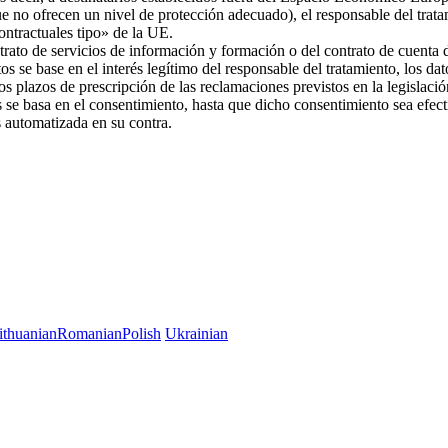
ue no ofrecen un nivel de protección adecuado), el responsable del trat
 contractuales tipo» de la UE.
trato de servicios de información y formación o del contrato de cuenta d
os se base en el interés legítimo del responsable del tratamiento, los da
 los plazos de prescripción de las reclamaciones previstos en la legislac
es se basa en el consentimiento, hasta que dicho consentimiento sea efec
es automatizada en su contra.
ithuanian
Romanian
Polish
Ukrainian