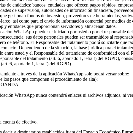
rías de entidades: bancos, entidades que ofrecen pagos rápidos, empresa
ridades de supervisión, autoridades de información financiera, proveed
s que gestionan fondos de inversión, proveedores de herramientas, softw
 Marco, así como para el envío de información comercial por medios de c
pp y entidades que proporcionan servidores y almacenan datos.
plicación WhatsApp puede ser iniciado por usted o por el responsable del
 consecuencia, sus datos personales pueden ser transmitidos al responsa
ro de teléfono. El Responsable del tratamiento podrá solicitarle que fa
l contacto. Dependiendo de la situación, la base jurídica para el tratami
rdo entre usted y el Responsable del tratamiento de conformidad con el
 responsable del tratamiento (art. 6, apartado 1, letra f) del RGPD), con
(art. 6, apartado 1, letra f) del RGPD).
atamiento a través de la aplicación WhatsApp solo podrá versar sobre:
 de los pasos que componen el procedimiento de alta);
o de OANDA.
licación WhatsApp nunca contendrá enlaces ni archivos adjuntos, ni vers
la cuenta de efectivo.
 es decir, a destinatarios establecidos fuera del Espacio Económico Eur