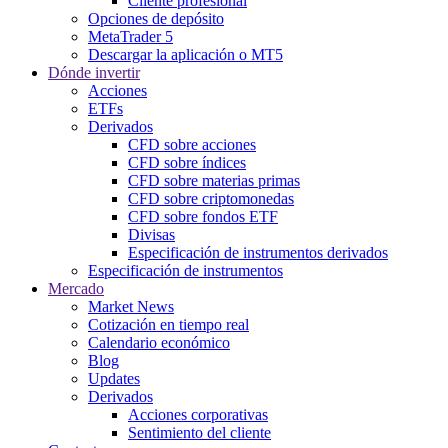
Cliente profesional
Opciones de depósito
MetaTrader 5
Descargar la aplicación o MT5
Dónde invertir
Acciones
ETFs
Derivados
CFD sobre acciones
CFD sobre índices
CFD sobre materias primas
CFD sobre criptomonedas
CFD sobre fondos ETF
Divisas
Especificación de instrumentos derivados
Especificación de instrumentos
Mercado
Market News
Cotización en tiempo real
Calendario económico
Blog
Updates
Derivados
Acciones corporativas
Sentimiento del cliente