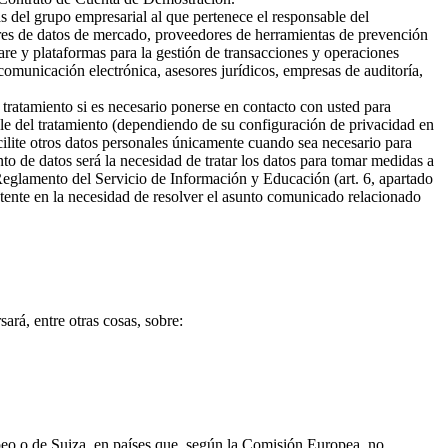
s del grupo empresarial al que pertenece el responsable del
ores de datos de mercado, proveedores de herramientas de prevención
are y plataformas para la gestión de transacciones y operaciones
omunicación electrónica, asesores jurídicos, empresas de auditoría,
 tratamiento si es necesario ponerse en contacto con usted para
ble del tratamiento (dependiendo de su configuración de privacidad en
cilite otros datos personales únicamente cuando sea necesario para
ento de datos será la necesidad de tratar los datos para tomar medidas a
 Reglamento del Servicio de Información y Educación (art. 6, apartado
sistente en la necesidad de resolver el asunto comunicado relacionado
ará, entre otras cosas, sobre:
opeo o de Suiza, en países que, según la Comisión Europea, no