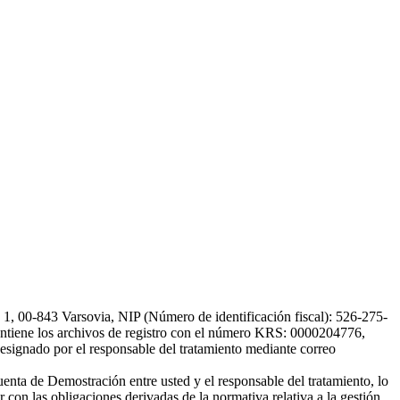
, 00-843 Varsovia, NIP (Número de identificación fiscal): 526-275-
, mantiene los archivos de registro con el número KRS: 0000204776,
esignado por el responsable del tratamiento mediante correo
uenta de Demostración entre usted y el responsable del tratamiento, lo
 con las obligaciones derivadas de la normativa relativa a la gestión