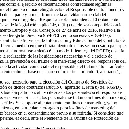
ales como el ejercicio de reclamaciones contractuales legítimas
 del fraude o el marketing directo del Responsable del tratamiento y
da de su parte y por el alcance de la actividad comercial del
 que haya otorgado al Responsable del tratamiento. El tratamiento
 base de la legislación aplicable, o (iii) cuando sea compatible con la
amento Europeo y del Consejo, de 27 de abril de 2016, relativo a la
l que se deroga la Directiva 95/46/CE, en lo sucesivo, «RGPD»).
del Contrato de Servicios de Información y Educación o del Contrato de
b. en la medida en que el tratamiento de datos sea necesario para que
me a la normativa: artículo 6, apartado 1, letra c), del RGPD; c. en la
la realización de las liquidaciones necesarias y el ejercicio de
 la prevención del fraude o el marketing directo del responsable del
to de la actividad comercial del responsable del tratamiento —artículo
tamiento sobre la base de su consentimiento —artículo 6, apartado 1,
nto sea necesario para la ejecución del Contrato de Servicios de
ión de dichos contratos (artículo 6, apartado 1, letra b) del RGPD),
tuación particular, al uso de sus datos personales si el responsable
s y servicios. Si sus datos personales se tratan con fines de marketing,
erfiles. Si se opone al tratamiento con fines de marketing, ya no
miento, en particular el otorgado para los fines de marketing del
nto basado en el consentimiento previo a su retirada. Si considera que
petente, es decir, ante el Presidente de la Oficina de Protección de
el Contrato de Cuenta de Demostración.