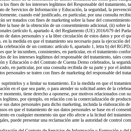
a los fines de los intereses legítimos del Responsable del tratamiento, t
o de Servicios de Información y Educación, la seguridad, la prevención
riormente, cuando esté justificado, en particular, por una consulta recibi
án ser tratados con fines de marketing sobre la base del consentimiento
sobre la base de la obtención de un consentimiento adicional, (ii) sobre la
rsonales (artículo 6, apartado 4, del Reglamento (UE) 2016/679 del Parl
ento de datos personales y a la libre circulación de estos datos y por e
 a. en la medida en que el tratamiento sea necesario para la ejecución 
celebración de un contrato: artículo 6, apartado 1, letra b) del RGPD; 
s que le incumben, consistentes, en particular, en el tratamiento confor
os de los intereses legítimos del responsable del tratamiento, tales como 
ón y Educación o del Contrato de Cuenta Demo celebrados, la seguridad,
icado, en particular, por una consulta recibida de su parte y por el ámbi
tos personales se traten con fines de marketing del responsable del tra
a suprimirlos y a limitar su tratamiento. En la medida en que el tratamie
n en el que sea parte, o para atender su solicitud antes de la celebrac
er momento, tiene derecho a oponerse, por motivos relacionados con su si
és legítimo, por ejemplo, en relación con la comercialización de producto
 sus datos personales para dicho marketing, incluida la elaboración de p
asos en que el tratamiento de sus datos personales se base en el consenti
miento en cualquier momento sin que ello afecte a la licitud del tratamie
egales, puede presentar una reclamación ante la autoridad de control com
ormalización del Contrato de Servicios de Información y Formación y d