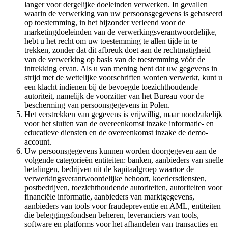
langer voor dergelijke doeleinden verwerken. In gevallen
waarin de verwerking van uw persoonsgegevens is gebaseerd
op toestemming, in het bijzonder verleend voor de
marketingdoeleinden van de verwerkingsverantwoordelijke,
hebt u het recht om uw toestemming te allen tijde in te
trekken, zonder dat dit afbreuk doet aan de rechtmatigheid
van de verwerking op basis van de toestemming vóór de
intrekking ervan. Als u van mening bent dat uw gegevens in
strijd met de wettelijke voorschriften worden verwerkt, kunt u
een klacht indienen bij de bevoegde toezichthoudende
autoriteit, namelijk de voorzitter van het Bureau voor de
bescherming van persoonsgegevens in Polen.
Het verstrekken van gegevens is vrijwillig, maar noodzakelijk
voor het sluiten van de overeenkomst inzake informatie- en
educatieve diensten en de overeenkomst inzake de demo-
account.
Uw persoonsgegevens kunnen worden doorgegeven aan de
volgende categorieën entiteiten: banken, aanbieders van snelle
betalingen, bedrijven uit de kapitaalgroep waartoe de
verwerkingsverantwoordelijke behoort, koeriersdiensten,
postbedrijven, toezichthoudende autoriteiten, autoriteiten voor
financiële informatie, aanbieders van marktgegevens,
aanbieders van tools voor fraudepreventie en AML, entiteiten
die beleggingsfondsen beheren, leveranciers van tools,
software en platforms voor het afhandelen van transacties en