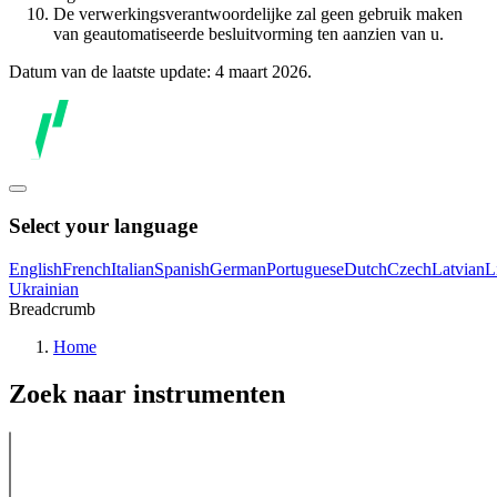
De verwerkingsverantwoordelijke zal geen gebruik maken
van geautomatiseerde besluitvorming ten aanzien van u.
Datum van de laatste update: 4 maart 2026.
Select your language
English
French
Italian
Spanish
German
Portuguese
Dutch
Czech
Latvian
L
Ukrainian
Breadcrumb
Home
Zoek naar instrumenten