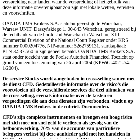
verspreiding naar landen waar de verspreiding of het gebruik van
deze informatie onverenigbaar zou zijn met lokale wetten, vereisten
en voorschriften.
OANDA TMS Brokers S.A. statutair gevestigd te Warschau,
Warsaw UNIT, Daszyńskiego 1, 00-843 Warschau, geregistreerd bij
de rechtbank van de hoofdstad Warschau in Warschau, XIII
Commercial Division of the National Court Register onder KRS-
nummer 0000204776, NIP-nummer 5262759131, startkapitaal:
PLN 3.537.560 in zijn geheel betaald. OANDA TMS Brokers S.A.
staat onder toezicht van de Poolse Autoriteit Financieel Toezicht op
grond van een toestemming van 26 april 2004 (KPWiG-4021-54-
1/2004).
De service Stocks wordt aangeboden in cross-selling samen met
de dienst CFD. Gedetailleerde informatie over de risico's die
voortvloeien uit de verschillende services die deel uitmaken van
de cross-selling, evenals informatie over de kosten en
vergoedingen die aan deze diensten zijn verbonden, vindt u op
OANDA TMS Brokers in de rubriek Documenten.
CFD's zijn complexe instrumenten en brengen een hoog risico
met zich mee om snel geld te verliezen als gevolg van de
hefboomwerking. 76% van de accounts van particuliere
beleggers verliest bij deze aanbieder geld met het handelen in