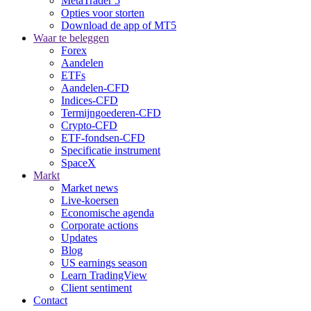
MetaTrader 5
Opties voor storten
Download de app of MT5
Waar te beleggen
Forex
Aandelen
ETFs
Aandelen-CFD
Indices-CFD
Termijngoederen-CFD
Crypto-CFD
ETF-fondsen-CFD
Specificatie instrument
SpaceX
Markt
Market news
Live-koersen
Economische agenda
Corporate actions
Updates
Blog
US earnings season
Learn TradingView
Client sentiment
Contact