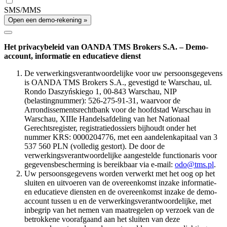
SMS/MMS
Open een demo-rekening »
Het privacybeleid van OANDA TMS Brokers S.A. – Demo-
account, informatie en educatieve dienst
De verwerkingsverantwoordelijke voor uw persoonsgegevens
is OANDA TMS Brokers S.A., gevestigd te Warschau, ul.
Rondo Daszyńskiego 1, 00-843 Warschau, NIP
(belastingnummer): 526-275-91-31, waarvoor de
Arrondissementsrechtbank voor de hoofdstad Warschau in
Warschau, XIIIe Handelsafdeling van het Nationaal
Gerechtsregister, registratiedossiers bijhoudt onder het
nummer KRS: 0000204776, met een aandelenkapitaal van 3
537 560 PLN (volledig gestort). De door de
verwerkingsverantwoordelijke aangestelde functionaris voor
gegevensbescherming is bereikbaar via e-mail:
odo@tms.pl
.
Uw persoonsgegevens worden verwerkt met het oog op het
sluiten en uitvoeren van de overeenkomst inzake informatie-
en educatieve diensten en de overeenkomst inzake de demo-
account tussen u en de verwerkingsverantwoordelijke, met
inbegrip van het nemen van maatregelen op verzoek van de
betrokkene voorafgaand aan het sluiten van deze