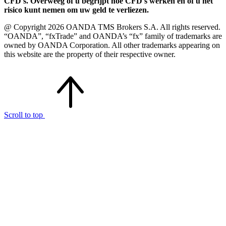
CFD's. Overweeg of u begrijpt hoe CFD's werken en of u het
risico kunt nemen om uw geld te verliezen.
@ Copyright 2026 OANDA TMS Brokers S.A. All rights reserved.
“OANDA”, “fxTrade” and OANDA’s “fx” family of trademarks are
owned by OANDA Corporation. All other trademarks appearing on
this website are the property of their respective owner.
Scroll to top