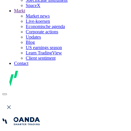
Specificatie instrument
SpaceX
Markt
Market news
Live-koersen
Economische agenda
Corporate actions
Updates
Blog
US earnings season
Learn TradingView
Client sentiment
Contact