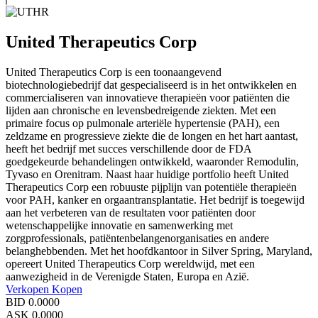
United Therapeutics Corp
United Therapeutics Corp is een toonaangevend
biotechnologiebedrijf dat gespecialiseerd is in het ontwikkelen en
commercialiseren van innovatieve therapieën voor patiënten die
lijden aan chronische en levensbedreigende ziekten. Met een
primaire focus op pulmonale arteriële hypertensie (PAH), een
zeldzame en progressieve ziekte die de longen en het hart aantast,
heeft het bedrijf met succes verschillende door de FDA
goedgekeurde behandelingen ontwikkeld, waaronder Remodulin,
Tyvaso en Orenitram. Naast haar huidige portfolio heeft United
Therapeutics Corp een robuuste pijplijn van potentiële therapieën
voor PAH, kanker en orgaantransplantatie. Het bedrijf is toegewijd
aan het verbeteren van de resultaten voor patiënten door
wetenschappelijke innovatie en samenwerking met
zorgprofessionals, patiëntenbelangenorganisaties en andere
belanghebbenden. Met het hoofdkantoor in Silver Spring, Maryland,
opereert United Therapeutics Corp wereldwijd, met een
aanwezigheid in de Verenigde Staten, Europa en Azië.
Verkopen
Kopen
BID
0.0000
ASK
0.0000