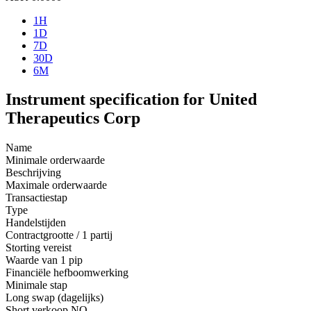
1H
1D
7D
30D
6M
Instrument specification for United
Therapeutics Corp
Name
Minimale orderwaarde
Beschrijving
Maximale orderwaarde
Transactiestap
Type
Handelstijden
Contractgrootte / 1 partij
Storting vereist
Waarde van 1 pip
Financiële hefboomwerking
Minimale stap
Long swap (dagelijks)
Short verkoop
NO