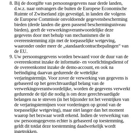
Bij de doorgifte van persoonsgegevens naar derde landen,
d.w.z. naar ontvangers die buiten de Europese Economische
Ruimte of Zwitserland zijn gevestigd, in landen die volgens
de Europese Commissie onvoldoende gegevensbescherming
bieden (derde landen die geen passend beschermingsniveau
bieden), geeft de verwerkingsverantwoordelijke deze
gegevens door met behulp van mechanismen die in
overeenstemming zijn met de toepasselijke wetgeving,
waaronder onder meer de „standaardcontractbepalingen“ van
de EU.
Uw persoonsgegevens worden bewaard voor de duur van de
overeenkomst inzake de informatie- en voorlichtingsdienst of
de overeenkomst inzake de demo-account, en ook na
beëindiging daarvan gedurende de wettelijke
verjaringstermijn. Voor zover de verwerking van gegevens is
gebaseerd op het gerechtvaardigd belang van de
verwerkingsverantwoordelijke, worden de gegevens verwerkt
gedurende de tijd die nodig is om deze gerechtvaardigde
belangen na te streven (in het bijzonder tot het verstrijken van
de verjaringstermijnen voor vorderingen op grond van de
toepasselijke wetgeving), maar niet langer dan het moment
waarop het bezwaar wordt erkend. Indien de verwerking van
uw persoonsgegevens echter is gebaseerd op toestemming,
geldt dit totdat deze toestemming daadwerkelijk wordt
ingetrokken.