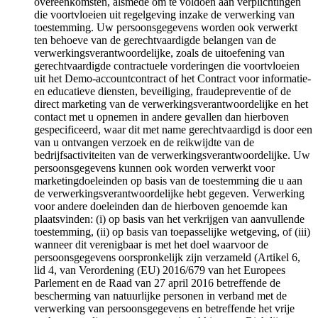
overeenkomsten, alsmede om te voldoen aan verplichtingen
die voortvloeien uit regelgeving inzake de verwerking van
toestemming. Uw persoonsgegevens worden ook verwerkt
ten behoeve van de gerechtvaardigde belangen van de
verwerkingsverantwoordelijke, zoals de uitoefening van
gerechtvaardigde contractuele vorderingen die voortvloeien
uit het Demo-accountcontract of het Contract voor informatie-
en educatieve diensten, beveiliging, fraudepreventie of de
direct marketing van de verwerkingsverantwoordelijke en het
contact met u opnemen in andere gevallen dan hierboven
gespecificeerd, waar dit met name gerechtvaardigd is door een
van u ontvangen verzoek en de reikwijdte van de
bedrijfsactiviteiten van de verwerkingsverantwoordelijke. Uw
persoonsgegevens kunnen ook worden verwerkt voor
marketingdoeleinden op basis van de toestemming die u aan
de verwerkingsverantwoordelijke hebt gegeven. Verwerking
voor andere doeleinden dan de hierboven genoemde kan
plaatsvinden: (i) op basis van het verkrijgen van aanvullende
toestemming, (ii) op basis van toepasselijke wetgeving, of (iii)
wanneer dit verenigbaar is met het doel waarvoor de
persoonsgegevens oorspronkelijk zijn verzameld (Artikel 6,
lid 4, van Verordening (EU) 2016/679 van het Europees
Parlement en de Raad van 27 april 2016 betreffende de
bescherming van natuurlijke personen in verband met de
verwerking van persoonsgegevens en betreffende het vrije