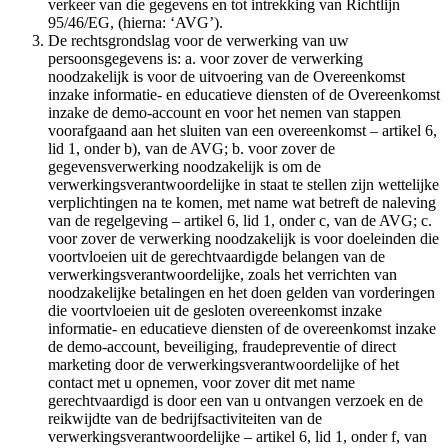
verkeer van die gegevens en tot intrekking van Richtlijn
95/46/EG, (hierna: ‘AVG’).
De rechtsgrondslag voor de verwerking van uw
persoonsgegevens is: a. voor zover de verwerking
noodzakelijk is voor de uitvoering van de Overeenkomst
inzake informatie- en educatieve diensten of de Overeenkomst
inzake de demo-account en voor het nemen van stappen
voorafgaand aan het sluiten van een overeenkomst – artikel 6,
lid 1, onder b), van de AVG; b. voor zover de
gegevensverwerking noodzakelijk is om de
verwerkingsverantwoordelijke in staat te stellen zijn wettelijke
verplichtingen na te komen, met name wat betreft de naleving
van de regelgeving – artikel 6, lid 1, onder c, van de AVG; c.
voor zover de verwerking noodzakelijk is voor doeleinden die
voortvloeien uit de gerechtvaardigde belangen van de
verwerkingsverantwoordelijke, zoals het verrichten van
noodzakelijke betalingen en het doen gelden van vorderingen
die voortvloeien uit de gesloten overeenkomst inzake
informatie- en educatieve diensten of de overeenkomst inzake
de demo-account, beveiliging, fraudepreventie of direct
marketing door de verwerkingsverantwoordelijke of het
contact met u opnemen, voor zover dit met name
gerechtvaardigd is door een van u ontvangen verzoek en de
reikwijdte van de bedrijfsactiviteiten van de
verwerkingsverantwoordelijke – artikel 6, lid 1, onder f, van