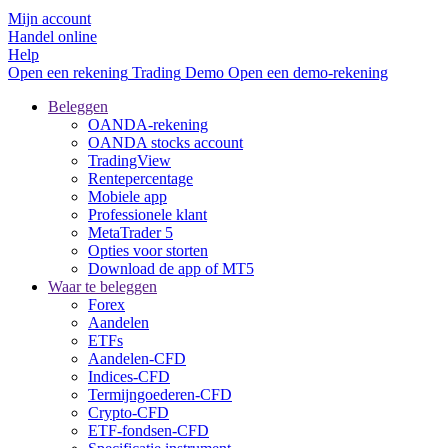
Mijn account
Handel online
Help
Open een rekening
Trading
Demo
Open een demo-rekening
Beleggen
OANDA-rekening
OANDA stocks account
TradingView
Rentepercentage
Mobiele app
Professionele klant
MetaTrader 5
Opties voor storten
Download de app of MT5
Waar te beleggen
Forex
Aandelen
ETFs
Aandelen-CFD
Indices-CFD
Termijngoederen-CFD
Crypto-CFD
ETF-fondsen-CFD