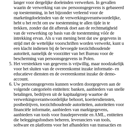
langer voor dergelijke doeleinden verwerken. In gevallen
waarin de verwerking van uw persoonsgegevens is gebaseerd
op toestemming, in het bijzonder verleend voor de
marketingdoeleinden van de verwerkingsverantwoordelijke,
hebt u het recht om uw toestemming te allen tijde in te
trekken, zonder dat dit afbreuk doet aan de rechtmatigheid
van de verwerking op basis van de toestemming vóór de
intrekking ervan. Als u van mening bent dat uw gegevens in
strijd met de wettelijke voorschriften worden verwerkt, kunt u
een klacht indienen bij de bevoegde toezichthoudende
autoriteit, namelijk de voorzitter van het Bureau voor de
bescherming van persoonsgegevens in Polen.
Het verstrekken van gegevens is vrijwillig, maar noodzakelijk
voor het sluiten van de overeenkomst inzake informatie- en
educatieve diensten en de overeenkomst inzake de demo-
account.
Uw persoonsgegevens kunnen worden doorgegeven aan de
volgende categorieën entiteiten: banken, aanbieders van snelle
betalingen, bedrijven uit de kapitaalgroep waartoe de
verwerkingsverantwoordelijke behoort, koeriersdiensten,
postbedrijven, toezichthoudende autoriteiten, autoriteiten voor
financiële informatie, aanbieders van marktgegevens,
aanbieders van tools voor fraudepreventie en AML, entiteiten
die beleggingsfondsen beheren, leveranciers van tools,
software en platforms voor het afhandelen van transacties en