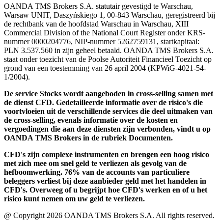
OANDA TMS Brokers S.A. statutair gevestigd te Warschau,
Warsaw UNIT, Daszyńskiego 1, 00-843 Warschau, geregistreerd bij
de rechtbank van de hoofdstad Warschau in Warschau, XIII
Commercial Division of the National Court Register onder KRS-
nummer 0000204776, NIP-nummer 5262759131, startkapitaal:
PLN 3.537.560 in zijn geheel betaald. OANDA TMS Brokers S.A.
staat onder toezicht van de Poolse Autoriteit Financieel Toezicht op
grond van een toestemming van 26 april 2004 (KPWiG-4021-54-
1/2004).
De service Stocks wordt aangeboden in cross-selling samen met
de dienst CFD. Gedetailleerde informatie over de risico's die
voortvloeien uit de verschillende services die deel uitmaken van
de cross-selling, evenals informatie over de kosten en
vergoedingen die aan deze diensten zijn verbonden, vindt u op
OANDA TMS Brokers in de rubriek Documenten.
CFD's zijn complexe instrumenten en brengen een hoog risico
met zich mee om snel geld te verliezen als gevolg van de
hefboomwerking. 76% van de accounts van particuliere
beleggers verliest bij deze aanbieder geld met het handelen in
CFD's. Overweeg of u begrijpt hoe CFD's werken en of u het
risico kunt nemen om uw geld te verliezen.
@ Copyright 2026 OANDA TMS Brokers S.A. All rights reserved.