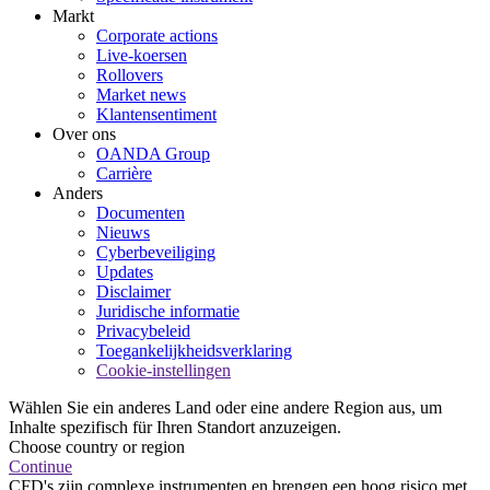
Markt
Corporate actions
Live-koersen
Rollovers
Market news
Klantensentiment
Over ons
OANDA Group
Carrière
Anders
Documenten
Nieuws
Cyberbeveiliging
Updates
Disclaimer
Juridische informatie
Privacybeleid
Toegankelijkheidsverklaring
Cookie-instellingen
Wählen Sie ein anderes Land oder eine andere Region aus, um
Inhalte spezifisch für Ihren Standort anzuzeigen.
Choose country or region
Continue
CFD's zijn complexe instrumenten en brengen een hoog risico met