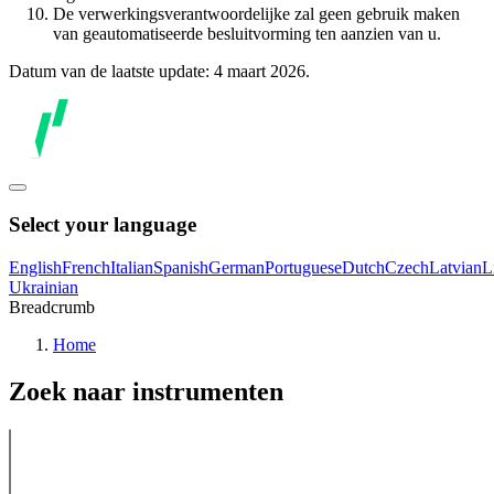
De verwerkingsverantwoordelijke zal geen gebruik maken
van geautomatiseerde besluitvorming ten aanzien van u.
Datum van de laatste update: 4 maart 2026.
Select your language
English
French
Italian
Spanish
German
Portuguese
Dutch
Czech
Latvian
L
Ukrainian
Breadcrumb
Home
Zoek naar instrumenten