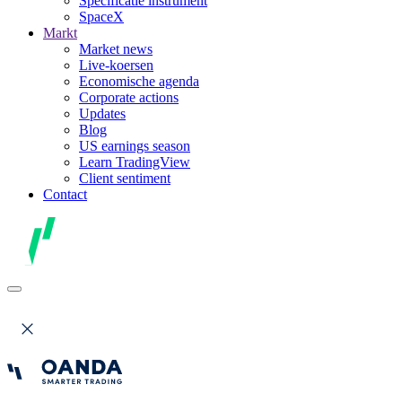
Specificatie instrument
SpaceX
Markt
Market news
Live-koersen
Economische agenda
Corporate actions
Updates
Blog
US earnings season
Learn TradingView
Client sentiment
Contact