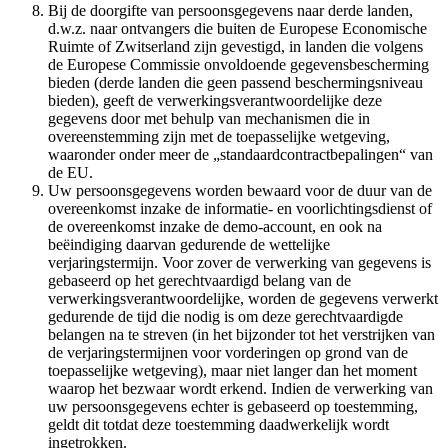
Bij de doorgifte van persoonsgegevens naar derde landen,
d.w.z. naar ontvangers die buiten de Europese Economische
Ruimte of Zwitserland zijn gevestigd, in landen die volgens
de Europese Commissie onvoldoende gegevensbescherming
bieden (derde landen die geen passend beschermingsniveau
bieden), geeft de verwerkingsverantwoordelijke deze
gegevens door met behulp van mechanismen die in
overeenstemming zijn met de toepasselijke wetgeving,
waaronder onder meer de „standaardcontractbepalingen“ van
de EU.
Uw persoonsgegevens worden bewaard voor de duur van de
overeenkomst inzake de informatie- en voorlichtingsdienst of
de overeenkomst inzake de demo-account, en ook na
beëindiging daarvan gedurende de wettelijke
verjaringstermijn. Voor zover de verwerking van gegevens is
gebaseerd op het gerechtvaardigd belang van de
verwerkingsverantwoordelijke, worden de gegevens verwerkt
gedurende de tijd die nodig is om deze gerechtvaardigde
belangen na te streven (in het bijzonder tot het verstrijken van
de verjaringstermijnen voor vorderingen op grond van de
toepasselijke wetgeving), maar niet langer dan het moment
waarop het bezwaar wordt erkend. Indien de verwerking van
uw persoonsgegevens echter is gebaseerd op toestemming,
geldt dit totdat deze toestemming daadwerkelijk wordt
ingetrokken.