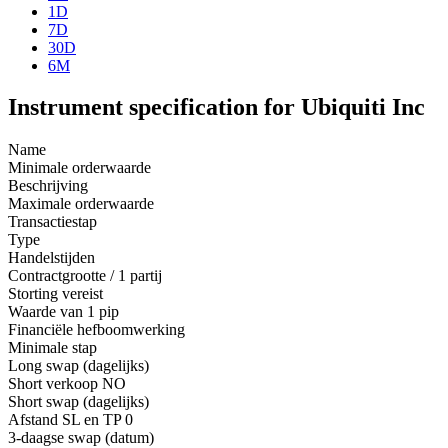
1D
7D
30D
6M
Instrument specification for Ubiquiti Inc
Name
Minimale orderwaarde
Beschrijving
Maximale orderwaarde
Transactiestap
Type
Handelstijden
Contractgrootte / 1 partij
Storting vereist
Waarde van 1 pip
Financiële hefboomwerking
Minimale stap
Long swap (dagelijks)
Short verkoop
NO
Short swap (dagelijks)
Afstand SL en TP
0
3-daagse swap (datum)