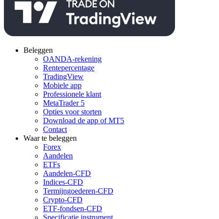
Beleggen
OANDA-rekening
Rentepercentage
TradingView
Mobiele app
Professionele klant
MetaTrader 5
Opties voor storten
Download de app of MT5
Contact
Waar te beleggen
Forex
Aandelen
ETFs
Aandelen-CFD
Indices-CFD
Termijngoederen-CFD
Crypto-CFD
ETF-fondsen-CFD
Specificatie instrument