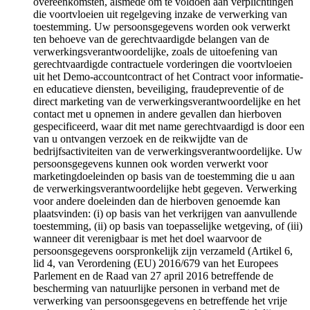
overeenkomsten, alsmede om te voldoen aan verplichtingen
die voortvloeien uit regelgeving inzake de verwerking van
toestemming. Uw persoonsgegevens worden ook verwerkt
ten behoeve van de gerechtvaardigde belangen van de
verwerkingsverantwoordelijke, zoals de uitoefening van
gerechtvaardigde contractuele vorderingen die voortvloeien
uit het Demo-accountcontract of het Contract voor informatie-
en educatieve diensten, beveiliging, fraudepreventie of de
direct marketing van de verwerkingsverantwoordelijke en het
contact met u opnemen in andere gevallen dan hierboven
gespecificeerd, waar dit met name gerechtvaardigd is door een
van u ontvangen verzoek en de reikwijdte van de
bedrijfsactiviteiten van de verwerkingsverantwoordelijke. Uw
persoonsgegevens kunnen ook worden verwerkt voor
marketingdoeleinden op basis van de toestemming die u aan
de verwerkingsverantwoordelijke hebt gegeven. Verwerking
voor andere doeleinden dan de hierboven genoemde kan
plaatsvinden: (i) op basis van het verkrijgen van aanvullende
toestemming, (ii) op basis van toepasselijke wetgeving, of (iii)
wanneer dit verenigbaar is met het doel waarvoor de
persoonsgegevens oorspronkelijk zijn verzameld (Artikel 6,
lid 4, van Verordening (EU) 2016/679 van het Europees
Parlement en de Raad van 27 april 2016 betreffende de
bescherming van natuurlijke personen in verband met de
verwerking van persoonsgegevens en betreffende het vrije