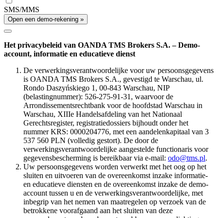
SMS/MMS
Open een demo-rekening »
Het privacybeleid van OANDA TMS Brokers S.A. – Demo-
account, informatie en educatieve dienst
De verwerkingsverantwoordelijke voor uw persoonsgegevens
is OANDA TMS Brokers S.A., gevestigd te Warschau, ul.
Rondo Daszyńskiego 1, 00-843 Warschau, NIP
(belastingnummer): 526-275-91-31, waarvoor de
Arrondissementsrechtbank voor de hoofdstad Warschau in
Warschau, XIIIe Handelsafdeling van het Nationaal
Gerechtsregister, registratiedossiers bijhoudt onder het
nummer KRS: 0000204776, met een aandelenkapitaal van 3
537 560 PLN (volledig gestort). De door de
verwerkingsverantwoordelijke aangestelde functionaris voor
gegevensbescherming is bereikbaar via e-mail:
odo@tms.pl
.
Uw persoonsgegevens worden verwerkt met het oog op het
sluiten en uitvoeren van de overeenkomst inzake informatie-
en educatieve diensten en de overeenkomst inzake de demo-
account tussen u en de verwerkingsverantwoordelijke, met
inbegrip van het nemen van maatregelen op verzoek van de
betrokkene voorafgaand aan het sluiten van deze