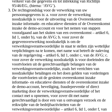
verkeer van die gegevens en tot intrekking van Richtlijn
95/46/EG, (hierna: ‘AVG’).
De rechtsgrondslag voor de verwerking van uw
persoonsgegevens is: a. voor zover de verwerking
noodzakelijk is voor de uitvoering van de Overeenkomst
inzake informatie- en educatieve diensten of de Overeenkomst
inzake de demo-account en voor het nemen van stappen
voorafgaand aan het sluiten van een overeenkomst – artikel 6,
lid 1, onder b), van de AVG; b. voor zover de
gegevensverwerking noodzakelijk is om de
verwerkingsverantwoordelijke in staat te stellen zijn wettelijke
verplichtingen na te komen, met name wat betreft de naleving
van de regelgeving – artikel 6, lid 1, onder c, van de AVG; c.
voor zover de verwerking noodzakelijk is voor doeleinden die
voortvloeien uit de gerechtvaardigde belangen van de
verwerkingsverantwoordelijke, zoals het verrichten van
noodzakelijke betalingen en het doen gelden van vorderingen
die voortvloeien uit de gesloten overeenkomst inzake
informatie- en educatieve diensten of de overeenkomst inzake
de demo-account, beveiliging, fraudepreventie of direct
marketing door de verwerkingsverantwoordelijke of het
contact met u opnemen, voor zover dit met name
gerechtvaardigd is door een van u ontvangen verzoek en de
reikwijdte van de bedrijfsactiviteiten van de
verwerkingsverantwoordelijke – artikel 6, lid 1, onder f, van