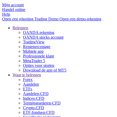
Mijn account
Handel online
Help
Open een rekening
Trading
Demo
Open een demo-rekening
Beleggen
OANDA-rekening
OANDA stocks account
TradingView
Rentepercentage
Mobiele app
Professionele klant
MetaTrader 5
Opties voor storten
Download de app of MT5
Waar te beleggen
Forex
Aandelen
ETFs
Aandelen-CFD
Indices-CFD
Termijngoederen-CFD
Crypto-CFD
ETF-fondsen-CFD