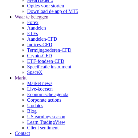
MetaTrader 5
Opties voor storten
Download de app of MT5
Waar te beleggen
Forex
Aandelen
ETFs
Aandelen-CFD
Indices-CFD
Termijngoederen-CFD
Crypto-CFD
ETF-fondsen-CFD
Specificatie instrument
SpaceX
Markt
Market news
Live-koersen
Economische agenda
Corporate actions
Updates
Blog
US earnings season
Learn TradingView
Client sentiment
Contact