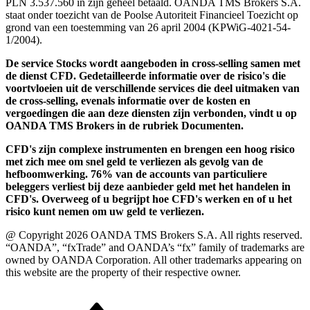
PLN 3.537.560 in zijn geheel betaald. OANDA TMS Brokers S.A.
staat onder toezicht van de Poolse Autoriteit Financieel Toezicht op
grond van een toestemming van 26 april 2004 (KPWiG-4021-54-
1/2004).
De service Stocks wordt aangeboden in cross-selling samen met
de dienst CFD. Gedetailleerde informatie over de risico's die
voortvloeien uit de verschillende services die deel uitmaken van
de cross-selling, evenals informatie over de kosten en
vergoedingen die aan deze diensten zijn verbonden, vindt u op
OANDA TMS Brokers in de rubriek Documenten.
CFD's zijn complexe instrumenten en brengen een hoog risico
met zich mee om snel geld te verliezen als gevolg van de
hefboomwerking. 76% van de accounts van particuliere
beleggers verliest bij deze aanbieder geld met het handelen in
CFD's. Overweeg of u begrijpt hoe CFD's werken en of u het
risico kunt nemen om uw geld te verliezen.
@ Copyright 2026 OANDA TMS Brokers S.A. All rights reserved.
“OANDA”, “fxTrade” and OANDA’s “fx” family of trademarks are
owned by OANDA Corporation. All other trademarks appearing on
this website are the property of their respective owner.