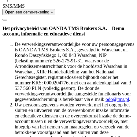
SMS/MMS
Open een demo-rekening »
Het privacybeleid van OANDA TMS Brokers S.A. – Demo-
account, informatie en educatieve dienst
De verwerkingsverantwoordelijke voor uw persoonsgegevens
is OANDA TMS Brokers S.A., gevestigd te Warschau, ul.
Rondo Daszyńskiego 1, 00-843 Warschau, NIP
(belastingnummer): 526-275-91-31, waarvoor de
Arrondissementsrechtbank voor de hoofdstad Warschau in
Warschau, XIIIe Handelsafdeling van het Nationaal
Gerechtsregister, registratiedossiers bijhoudt onder het
nummer KRS: 0000204776, met een aandelenkapitaal van 3
537 560 PLN (volledig gestort). De door de
verwerkingsverantwoordelijke aangestelde functionaris voor
gegevensbescherming is bereikbaar via e-mail:
odo@tms.pl
.
Uw persoonsgegevens worden verwerkt met het oog op het
sluiten en uitvoeren van de overeenkomst inzake informatie-
en educatieve diensten en de overeenkomst inzake de demo-
account tussen u en de verwerkingsverantwoordelijke, met
inbegrip van het nemen van maatregelen op verzoek van de
betrokkene voorafgaand aan het sluiten van deze