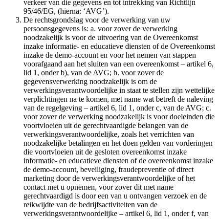
verkeer van die gegevens en tot intrekking van Richtlijn
95/46/EG, (hierna: ‘AVG’).
De rechtsgrondslag voor de verwerking van uw
persoonsgegevens is: a. voor zover de verwerking
noodzakelijk is voor de uitvoering van de Overeenkomst
inzake informatie- en educatieve diensten of de Overeenkomst
inzake de demo-account en voor het nemen van stappen
voorafgaand aan het sluiten van een overeenkomst – artikel 6,
lid 1, onder b), van de AVG; b. voor zover de
gegevensverwerking noodzakelijk is om de
verwerkingsverantwoordelijke in staat te stellen zijn wettelijke
verplichtingen na te komen, met name wat betreft de naleving
van de regelgeving – artikel 6, lid 1, onder c, van de AVG; c.
voor zover de verwerking noodzakelijk is voor doeleinden die
voortvloeien uit de gerechtvaardigde belangen van de
verwerkingsverantwoordelijke, zoals het verrichten van
noodzakelijke betalingen en het doen gelden van vorderingen
die voortvloeien uit de gesloten overeenkomst inzake
informatie- en educatieve diensten of de overeenkomst inzake
de demo-account, beveiliging, fraudepreventie of direct
marketing door de verwerkingsverantwoordelijke of het
contact met u opnemen, voor zover dit met name
gerechtvaardigd is door een van u ontvangen verzoek en de
reikwijdte van de bedrijfsactiviteiten van de
verwerkingsverantwoordelijke – artikel 6, lid 1, onder f, van