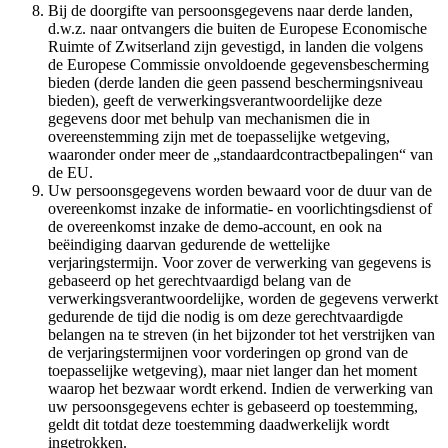
Bij de doorgifte van persoonsgegevens naar derde landen,
d.w.z. naar ontvangers die buiten de Europese Economische
Ruimte of Zwitserland zijn gevestigd, in landen die volgens
de Europese Commissie onvoldoende gegevensbescherming
bieden (derde landen die geen passend beschermingsniveau
bieden), geeft de verwerkingsverantwoordelijke deze
gegevens door met behulp van mechanismen die in
overeenstemming zijn met de toepasselijke wetgeving,
waaronder onder meer de „standaardcontractbepalingen“ van
de EU.
Uw persoonsgegevens worden bewaard voor de duur van de
overeenkomst inzake de informatie- en voorlichtingsdienst of
de overeenkomst inzake de demo-account, en ook na
beëindiging daarvan gedurende de wettelijke
verjaringstermijn. Voor zover de verwerking van gegevens is
gebaseerd op het gerechtvaardigd belang van de
verwerkingsverantwoordelijke, worden de gegevens verwerkt
gedurende de tijd die nodig is om deze gerechtvaardigde
belangen na te streven (in het bijzonder tot het verstrijken van
de verjaringstermijnen voor vorderingen op grond van de
toepasselijke wetgeving), maar niet langer dan het moment
waarop het bezwaar wordt erkend. Indien de verwerking van
uw persoonsgegevens echter is gebaseerd op toestemming,
geldt dit totdat deze toestemming daadwerkelijk wordt
ingetrokken.