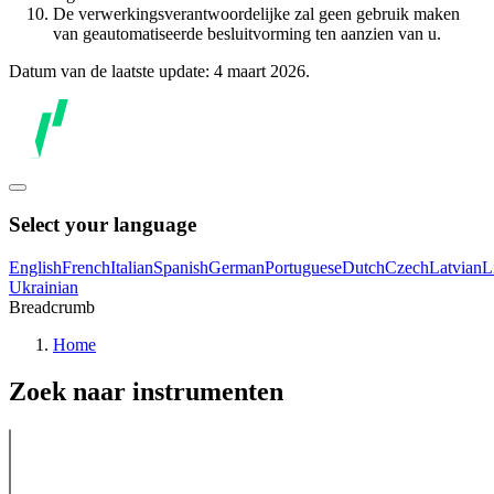
De verwerkingsverantwoordelijke zal geen gebruik maken
van geautomatiseerde besluitvorming ten aanzien van u.
Datum van de laatste update: 4 maart 2026.
Select your language
English
French
Italian
Spanish
German
Portuguese
Dutch
Czech
Latvian
L
Ukrainian
Breadcrumb
Home
Zoek naar instrumenten