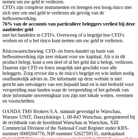
nemen om uw geld te verliezen.
CFD's zijn complexe instrumenten en brengen een hoog risico met
zich mee om snel geld te verliezen als gevolg van de
hefboomwerking.
76% van de accounts van particuliere beleggers verliest bij deze
aanbieder geld
met het handelen in CFD's. Overweeg of u begrijpt hoe CFD's
werken en of u het risico kunt nemen om uw geld te verliezen.
Risicowaarschuwing: CFD- en forex-handel op basis van
hefboomwerking zijn zeer riskant voor uw kapitaal. Als u in dit
product belegt, kunt u een deel of al het geld dat u belegt, verliezen.
Daarom zijn CFD en forex mogelijk niet geschikt voor alle
beleggers. Zorg ervoor dat u de risico's begrijpt en win indien nodig
onafhankelijk advies in. De informatie op deze website is niet
gericht aan ontvangers van een bepaald land en is niet bedoeld voor
verspreiding naar landen waar de verspreiding of het gebruik van
deze informatie onverenigbaar zou zijn met lokale wetten, vereisten
en voorschriften.
OANDA TMS Brokers S.A. statutair gevestigd te Warschau,
Warsaw UNIT, Daszyńskiego 1, 00-843 Warschau, geregistreerd bij
de rechtbank van de hoofdstad Warschau in Warschau, XIII
Commercial Division of the National Court Register onder KRS-
nummer 0000204776, NIP-nummer 5262759131, startkapitaal: