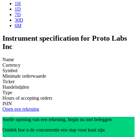
1H
1D
7D
30D
6M
Instrument specification for Proto Labs
Inc
Name
Currency
Symbol
Minimale orderwaarde
Ticker
Handelstijden
Type
Hours of accepting orders
ISIN
Open een rekening
Snelle opening van een rekening, begin nu met beleggen
Ontdek hoe u de concurrentie een stap voor kunt zijn