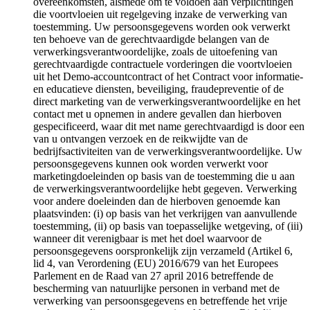
overeenkomsten, alsmede om te voldoen aan verplichtingen
die voortvloeien uit regelgeving inzake de verwerking van
toestemming. Uw persoonsgegevens worden ook verwerkt
ten behoeve van de gerechtvaardigde belangen van de
verwerkingsverantwoordelijke, zoals de uitoefening van
gerechtvaardigde contractuele vorderingen die voortvloeien
uit het Demo-accountcontract of het Contract voor informatie-
en educatieve diensten, beveiliging, fraudepreventie of de
direct marketing van de verwerkingsverantwoordelijke en het
contact met u opnemen in andere gevallen dan hierboven
gespecificeerd, waar dit met name gerechtvaardigd is door een
van u ontvangen verzoek en de reikwijdte van de
bedrijfsactiviteiten van de verwerkingsverantwoordelijke. Uw
persoonsgegevens kunnen ook worden verwerkt voor
marketingdoeleinden op basis van de toestemming die u aan
de verwerkingsverantwoordelijke hebt gegeven. Verwerking
voor andere doeleinden dan de hierboven genoemde kan
plaatsvinden: (i) op basis van het verkrijgen van aanvullende
toestemming, (ii) op basis van toepasselijke wetgeving, of (iii)
wanneer dit verenigbaar is met het doel waarvoor de
persoonsgegevens oorspronkelijk zijn verzameld (Artikel 6,
lid 4, van Verordening (EU) 2016/679 van het Europees
Parlement en de Raad van 27 april 2016 betreffende de
bescherming van natuurlijke personen in verband met de
verwerking van persoonsgegevens en betreffende het vrije