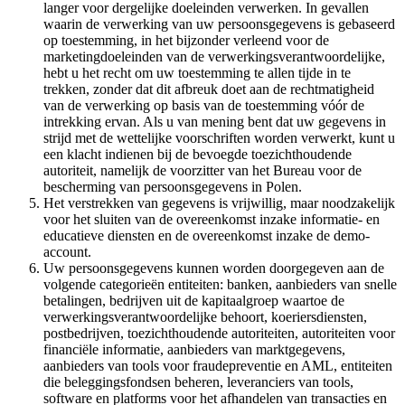
langer voor dergelijke doeleinden verwerken. In gevallen
waarin de verwerking van uw persoonsgegevens is gebaseerd
op toestemming, in het bijzonder verleend voor de
marketingdoeleinden van de verwerkingsverantwoordelijke,
hebt u het recht om uw toestemming te allen tijde in te
trekken, zonder dat dit afbreuk doet aan de rechtmatigheid
van de verwerking op basis van de toestemming vóór de
intrekking ervan. Als u van mening bent dat uw gegevens in
strijd met de wettelijke voorschriften worden verwerkt, kunt u
een klacht indienen bij de bevoegde toezichthoudende
autoriteit, namelijk de voorzitter van het Bureau voor de
bescherming van persoonsgegevens in Polen.
Het verstrekken van gegevens is vrijwillig, maar noodzakelijk
voor het sluiten van de overeenkomst inzake informatie- en
educatieve diensten en de overeenkomst inzake de demo-
account.
Uw persoonsgegevens kunnen worden doorgegeven aan de
volgende categorieën entiteiten: banken, aanbieders van snelle
betalingen, bedrijven uit de kapitaalgroep waartoe de
verwerkingsverantwoordelijke behoort, koeriersdiensten,
postbedrijven, toezichthoudende autoriteiten, autoriteiten voor
financiële informatie, aanbieders van marktgegevens,
aanbieders van tools voor fraudepreventie en AML, entiteiten
die beleggingsfondsen beheren, leveranciers van tools,
software en platforms voor het afhandelen van transacties en