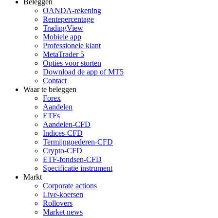
Beleggen
OANDA-rekening
Rentepercentage
TradingView
Mobiele app
Professionele klant
MetaTrader 5
Opties voor storten
Download de app of MT5
Contact
Waar te beleggen
Forex
Aandelen
ETFs
Aandelen-CFD
Indices-CFD
Termijngoederen-CFD
Crypto-CFD
ETF-fondsen-CFD
Specificatie instrument
Markt
Corporate actions
Live-koersen
Rollovers
Market news