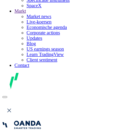
Specificatie instrument
SpaceX
Markt
Market news
Live-koersen
Economische agenda
Corporate actions
Updates
Blog
US earnings season
Learn TradingView
Client sentiment
Contact