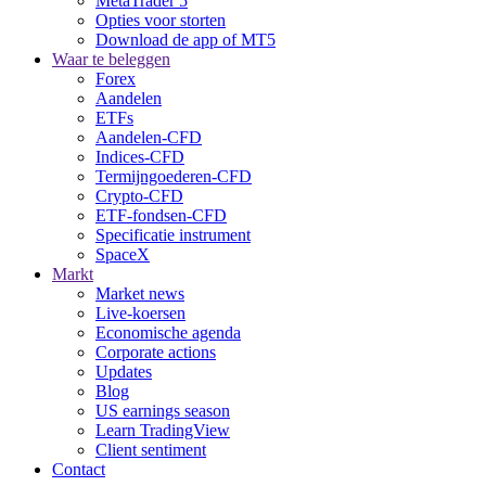
MetaTrader 5
Opties voor storten
Download de app of MT5
Waar te beleggen
Forex
Aandelen
ETFs
Aandelen-CFD
Indices-CFD
Termijngoederen-CFD
Crypto-CFD
ETF-fondsen-CFD
Specificatie instrument
SpaceX
Markt
Market news
Live-koersen
Economische agenda
Corporate actions
Updates
Blog
US earnings season
Learn TradingView
Client sentiment
Contact