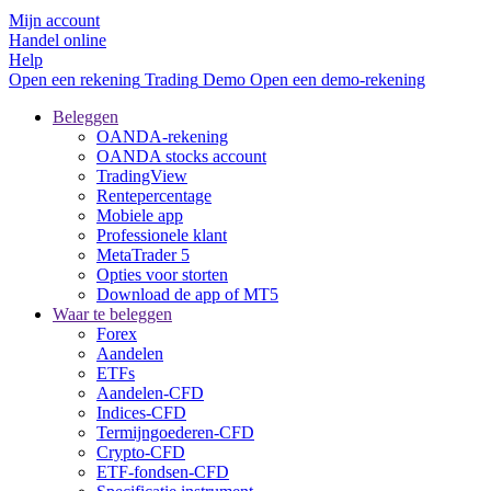
Mijn account
Handel online
Help
Open een rekening
Trading
Demo
Open een demo-rekening
Beleggen
OANDA-rekening
OANDA stocks account
TradingView
Rentepercentage
Mobiele app
Professionele klant
MetaTrader 5
Opties voor storten
Download de app of MT5
Waar te beleggen
Forex
Aandelen
ETFs
Aandelen-CFD
Indices-CFD
Termijngoederen-CFD
Crypto-CFD
ETF-fondsen-CFD