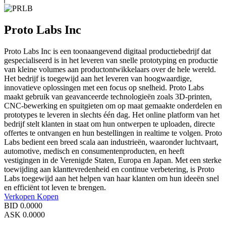
Proto Labs Inc
Proto Labs Inc is een toonaangevend digitaal productiebedrijf dat
gespecialiseerd is in het leveren van snelle prototyping en productie
van kleine volumes aan productontwikkelaars over de hele wereld.
Het bedrijf is toegewijd aan het leveren van hoogwaardige,
innovatieve oplossingen met een focus op snelheid. Proto Labs
maakt gebruik van geavanceerde technologieën zoals 3D-printen,
CNC-bewerking en spuitgieten om op maat gemaakte onderdelen en
prototypes te leveren in slechts één dag. Het online platform van het
bedrijf stelt klanten in staat om hun ontwerpen te uploaden, directe
offertes te ontvangen en hun bestellingen in realtime te volgen. Proto
Labs bedient een breed scala aan industrieën, waaronder luchtvaart,
automotive, medisch en consumentenproducten, en heeft
vestigingen in de Verenigde Staten, Europa en Japan. Met een sterke
toewijding aan klanttevredenheid en continue verbetering, is Proto
Labs toegewijd aan het helpen van haar klanten om hun ideeën snel
en efficiënt tot leven te brengen.
Verkopen
Kopen
BID
0.0000
ASK
0.0000