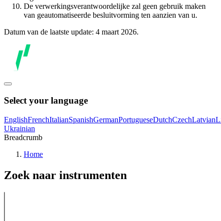
De verwerkingsverantwoordelijke zal geen gebruik maken
van geautomatiseerde besluitvorming ten aanzien van u.
Datum van de laatste update: 4 maart 2026.
Select your language
English
French
Italian
Spanish
German
Portuguese
Dutch
Czech
Latvian
L
Ukrainian
Breadcrumb
Home
Zoek naar instrumenten