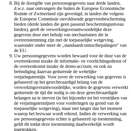
Bij de doorgifte van persoonsgegevens naar derde landen,
d.w.z. naar ontvangers die buiten de Europese Economische
Ruimte of Zwitserland zijn gevestigd, in landen die volgens
de Europese Commissie onvoldoende gegevensbescherming
bieden (derde landen die geen passend beschermingsniveau
bieden), geeft de verwerkingsverantwoordelijke deze
gegevens door met behulp van mechanismen die in
overeenstemming zijn met de toepasselijke wetgeving,
waaronder onder meer de „standaardcontractbepalingen“ van
de EU.
Uw persoonsgegevens worden bewaard voor de duur van de
overeenkomst inzake de informatie- en voorlichtingsdienst of
de overeenkomst inzake de demo-account, en ook na
beëindiging daarvan gedurende de wettelijke
verjaringstermijn. Voor zover de verwerking van gegevens is
gebaseerd op het gerechtvaardigd belang van de
verwerkingsverantwoordelijke, worden de gegevens verwerkt
gedurende de tijd die nodig is om deze gerechtvaardigde
belangen na te streven (in het bijzonder tot het verstrijken van
de verjaringstermijnen voor vorderingen op grond van de
toepasselijke wetgeving), maar niet langer dan het moment
waarop het bezwaar wordt erkend. Indien de verwerking van
uw persoonsgegevens echter is gebaseerd op toestemming,
geldt dit totdat deze toestemming daadwerkelijk wordt
ingetrokken.