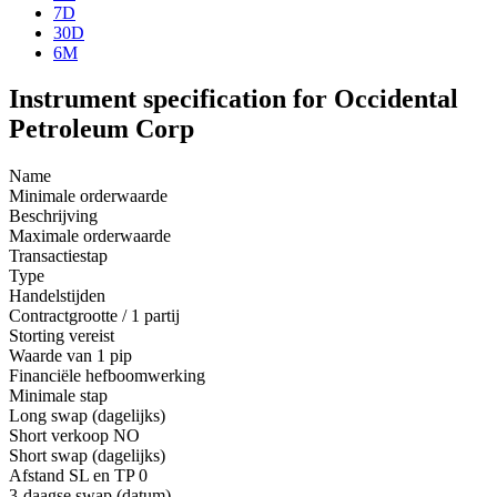
7D
30D
6M
Instrument specification for Occidental
Petroleum Corp
Name
Minimale orderwaarde
Beschrijving
Maximale orderwaarde
Transactiestap
Type
Handelstijden
Contractgrootte / 1 partij
Storting vereist
Waarde van 1 pip
Financiële hefboomwerking
Minimale stap
Long swap (dagelijks)
Short verkoop
NO
Short swap (dagelijks)
Afstand SL en TP
0
3-daagse swap (datum)