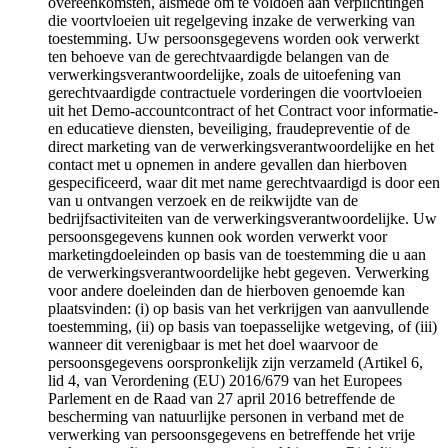
overeenkomsten, alsmede om te voldoen aan verplichtingen
die voortvloeien uit regelgeving inzake de verwerking van
toestemming. Uw persoonsgegevens worden ook verwerkt
ten behoeve van de gerechtvaardigde belangen van de
verwerkingsverantwoordelijke, zoals de uitoefening van
gerechtvaardigde contractuele vorderingen die voortvloeien
uit het Demo-accountcontract of het Contract voor informatie-
en educatieve diensten, beveiliging, fraudepreventie of de
direct marketing van de verwerkingsverantwoordelijke en het
contact met u opnemen in andere gevallen dan hierboven
gespecificeerd, waar dit met name gerechtvaardigd is door een
van u ontvangen verzoek en de reikwijdte van de
bedrijfsactiviteiten van de verwerkingsverantwoordelijke. Uw
persoonsgegevens kunnen ook worden verwerkt voor
marketingdoeleinden op basis van de toestemming die u aan
de verwerkingsverantwoordelijke hebt gegeven. Verwerking
voor andere doeleinden dan de hierboven genoemde kan
plaatsvinden: (i) op basis van het verkrijgen van aanvullende
toestemming, (ii) op basis van toepasselijke wetgeving, of (iii)
wanneer dit verenigbaar is met het doel waarvoor de
persoonsgegevens oorspronkelijk zijn verzameld (Artikel 6,
lid 4, van Verordening (EU) 2016/679 van het Europees
Parlement en de Raad van 27 april 2016 betreffende de
bescherming van natuurlijke personen in verband met de
verwerking van persoonsgegevens en betreffende het vrije