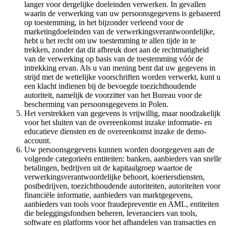
langer voor dergelijke doeleinden verwerken. In gevallen
waarin de verwerking van uw persoonsgegevens is gebaseerd
op toestemming, in het bijzonder verleend voor de
marketingdoeleinden van de verwerkingsverantwoordelijke,
hebt u het recht om uw toestemming te allen tijde in te
trekken, zonder dat dit afbreuk doet aan de rechtmatigheid
van de verwerking op basis van de toestemming vóór de
intrekking ervan. Als u van mening bent dat uw gegevens in
strijd met de wettelijke voorschriften worden verwerkt, kunt u
een klacht indienen bij de bevoegde toezichthoudende
autoriteit, namelijk de voorzitter van het Bureau voor de
bescherming van persoonsgegevens in Polen.
Het verstrekken van gegevens is vrijwillig, maar noodzakelijk
voor het sluiten van de overeenkomst inzake informatie- en
educatieve diensten en de overeenkomst inzake de demo-
account.
Uw persoonsgegevens kunnen worden doorgegeven aan de
volgende categorieën entiteiten: banken, aanbieders van snelle
betalingen, bedrijven uit de kapitaalgroep waartoe de
verwerkingsverantwoordelijke behoort, koeriersdiensten,
postbedrijven, toezichthoudende autoriteiten, autoriteiten voor
financiële informatie, aanbieders van marktgegevens,
aanbieders van tools voor fraudepreventie en AML, entiteiten
die beleggingsfondsen beheren, leveranciers van tools,
software en platforms voor het afhandelen van transacties en