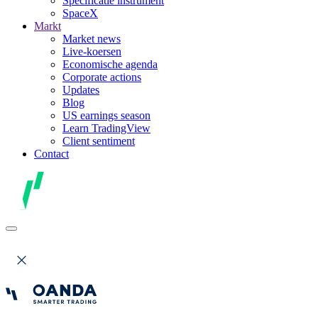
Specificatie instrument
SpaceX
Markt
Market news
Live-koersen
Economische agenda
Corporate actions
Updates
Blog
US earnings season
Learn TradingView
Client sentiment
Contact