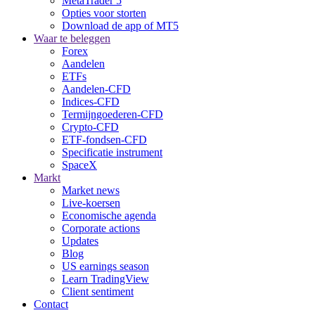
MetaTrader 5
Opties voor storten
Download de app of MT5
Waar te beleggen
Forex
Aandelen
ETFs
Aandelen-CFD
Indices-CFD
Termijngoederen-CFD
Crypto-CFD
ETF-fondsen-CFD
Specificatie instrument
SpaceX
Markt
Market news
Live-koersen
Economische agenda
Corporate actions
Updates
Blog
US earnings season
Learn TradingView
Client sentiment
Contact