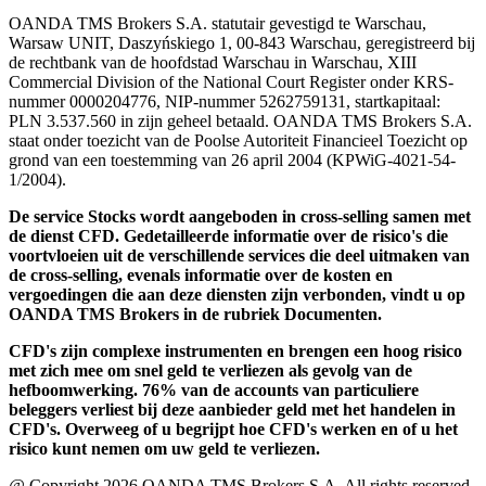
OANDA TMS Brokers S.A. statutair gevestigd te Warschau,
Warsaw UNIT, Daszyńskiego 1, 00-843 Warschau, geregistreerd bij
de rechtbank van de hoofdstad Warschau in Warschau, XIII
Commercial Division of the National Court Register onder KRS-
nummer 0000204776, NIP-nummer 5262759131, startkapitaal:
PLN 3.537.560 in zijn geheel betaald. OANDA TMS Brokers S.A.
staat onder toezicht van de Poolse Autoriteit Financieel Toezicht op
grond van een toestemming van 26 april 2004 (KPWiG-4021-54-
1/2004).
De service Stocks wordt aangeboden in cross-selling samen met
de dienst CFD. Gedetailleerde informatie over de risico's die
voortvloeien uit de verschillende services die deel uitmaken van
de cross-selling, evenals informatie over de kosten en
vergoedingen die aan deze diensten zijn verbonden, vindt u op
OANDA TMS Brokers in de rubriek Documenten.
CFD's zijn complexe instrumenten en brengen een hoog risico
met zich mee om snel geld te verliezen als gevolg van de
hefboomwerking. 76% van de accounts van particuliere
beleggers verliest bij deze aanbieder geld met het handelen in
CFD's. Overweeg of u begrijpt hoe CFD's werken en of u het
risico kunt nemen om uw geld te verliezen.
@ Copyright 2026 OANDA TMS Brokers S.A. All rights reserved.