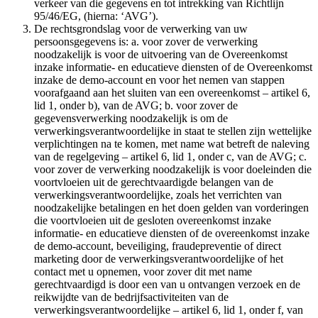
verkeer van die gegevens en tot intrekking van Richtlijn
95/46/EG, (hierna: ‘AVG’).
De rechtsgrondslag voor de verwerking van uw
persoonsgegevens is: a. voor zover de verwerking
noodzakelijk is voor de uitvoering van de Overeenkomst
inzake informatie- en educatieve diensten of de Overeenkomst
inzake de demo-account en voor het nemen van stappen
voorafgaand aan het sluiten van een overeenkomst – artikel 6,
lid 1, onder b), van de AVG; b. voor zover de
gegevensverwerking noodzakelijk is om de
verwerkingsverantwoordelijke in staat te stellen zijn wettelijke
verplichtingen na te komen, met name wat betreft de naleving
van de regelgeving – artikel 6, lid 1, onder c, van de AVG; c.
voor zover de verwerking noodzakelijk is voor doeleinden die
voortvloeien uit de gerechtvaardigde belangen van de
verwerkingsverantwoordelijke, zoals het verrichten van
noodzakelijke betalingen en het doen gelden van vorderingen
die voortvloeien uit de gesloten overeenkomst inzake
informatie- en educatieve diensten of de overeenkomst inzake
de demo-account, beveiliging, fraudepreventie of direct
marketing door de verwerkingsverantwoordelijke of het
contact met u opnemen, voor zover dit met name
gerechtvaardigd is door een van u ontvangen verzoek en de
reikwijdte van de bedrijfsactiviteiten van de
verwerkingsverantwoordelijke – artikel 6, lid 1, onder f, van