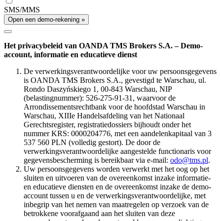
SMS/MMS
Open een demo-rekening »
Het privacybeleid van OANDA TMS Brokers S.A. – Demo-
account, informatie en educatieve dienst
De verwerkingsverantwoordelijke voor uw persoonsgegevens
is OANDA TMS Brokers S.A., gevestigd te Warschau, ul.
Rondo Daszyńskiego 1, 00-843 Warschau, NIP
(belastingnummer): 526-275-91-31, waarvoor de
Arrondissementsrechtbank voor de hoofdstad Warschau in
Warschau, XIIIe Handelsafdeling van het Nationaal
Gerechtsregister, registratiedossiers bijhoudt onder het
nummer KRS: 0000204776, met een aandelenkapitaal van 3
537 560 PLN (volledig gestort). De door de
verwerkingsverantwoordelijke aangestelde functionaris voor
gegevensbescherming is bereikbaar via e-mail:
odo@tms.pl
.
Uw persoonsgegevens worden verwerkt met het oog op het
sluiten en uitvoeren van de overeenkomst inzake informatie-
en educatieve diensten en de overeenkomst inzake de demo-
account tussen u en de verwerkingsverantwoordelijke, met
inbegrip van het nemen van maatregelen op verzoek van de
betrokkene voorafgaand aan het sluiten van deze