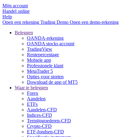
Mijn account
Handel online
Help
Open een rekening
Trading
Demo
Open een demo-rekening
Beleggen
OANDA-rekening
OANDA stocks account
TradingView
Rentepercentage
Mobiele app
Professionele klant
MetaTrader 5
Opties voor storten
Download de app of MT5
Waar te beleggen
Forex
Aandelen
ETFs
Aandelen-CFD
Indices-CFD
Termijngoederen-CFD
Crypto-CFD
ETF-fondsen-CFD