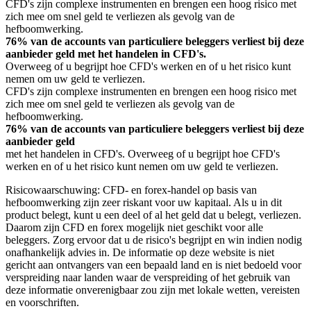
CFD's zijn complexe instrumenten en brengen een hoog risico met
zich mee om snel geld te verliezen als gevolg van de
hefboomwerking.
76% van de accounts van particuliere beleggers verliest bij deze
aanbieder geld met het handelen in CFD's.
Overweeg of u begrijpt hoe CFD's werken en of u het risico kunt
nemen om uw geld te verliezen.
CFD's zijn complexe instrumenten en brengen een hoog risico met
zich mee om snel geld te verliezen als gevolg van de
hefboomwerking.
76% van de accounts van particuliere beleggers verliest bij deze
aanbieder geld
met het handelen in CFD's. Overweeg of u begrijpt hoe CFD's
werken en of u het risico kunt nemen om uw geld te verliezen.
Risicowaarschuwing: CFD- en forex-handel op basis van
hefboomwerking zijn zeer riskant voor uw kapitaal. Als u in dit
product belegt, kunt u een deel of al het geld dat u belegt, verliezen.
Daarom zijn CFD en forex mogelijk niet geschikt voor alle
beleggers. Zorg ervoor dat u de risico's begrijpt en win indien nodig
onafhankelijk advies in. De informatie op deze website is niet
gericht aan ontvangers van een bepaald land en is niet bedoeld voor
verspreiding naar landen waar de verspreiding of het gebruik van
deze informatie onverenigbaar zou zijn met lokale wetten, vereisten
en voorschriften.