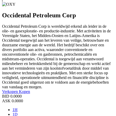
Occidental Petroleum Corp
Occidental Petroleum Corp is wereldwijd erkend als leider in de
olie- en gasexploratie- en productie-industrie. Met activiteiten in de
Verenigde Staten, het Midden-Oosten en Latijns-Amerika is
Occidental toegewijd aan het leveren van veilige, betrouwbare en
duurzame energie aan de wereld. Het bedrijf beschikt over een
divers portfolio aan activa, waaronder conventionele en
onconventionele olie- en gasbronnen, petrochemicaliën en
midstream-operaties. Occidental is toegewijd aan verantwoord
milieubeheer en betrokkenheid bij de gemeenschap en werkt actief
aan het verminderen van zijn koolstofvoetafdruk door middel van
innovatieve technologieën en praktijken. Met een sterke focus op
veiligheid, operationele uitmuntendheid en financiële discipline is
Occidental goed uitgerust om te voldoen aan de energiebehoeften
van vandaag en morgen.
Verkopen
Kopen
BID
0.0000
ASK
0.0000
1H
1D