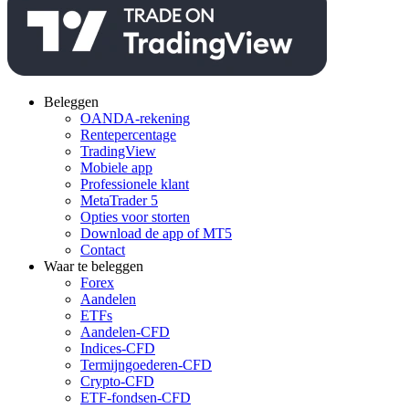
Beleggen
OANDA-rekening
Rentepercentage
TradingView
Mobiele app
Professionele klant
MetaTrader 5
Opties voor storten
Download de app of MT5
Contact
Waar te beleggen
Forex
Aandelen
ETFs
Aandelen-CFD
Indices-CFD
Termijngoederen-CFD
Crypto-CFD
ETF-fondsen-CFD