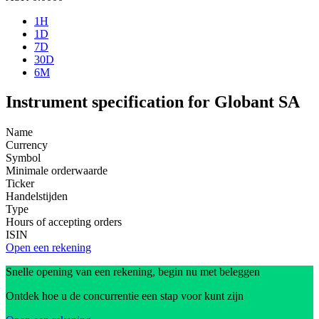
1H
1D
7D
30D
6M
Instrument specification for Globant SA
Name
Currency
Symbol
Minimale orderwaarde
Ticker
Handelstijden
Type
Hours of accepting orders
ISIN
Open een rekening
Snelle opening van een rekening, begin nu met beleggen
Ontdek hoe u de concurrentie een stap voor kunt zijn