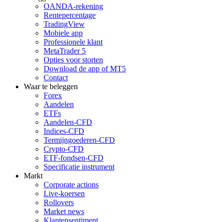
OANDA-rekening
Rentepercentage
TradingView
Mobiele app
Professionele klant
MetaTrader 5
Opties voor storten
Download de app of MT5
Contact
Waar te beleggen
Forex
Aandelen
ETFs
Aandelen-CFD
Indices-CFD
Termijngoederen-CFD
Crypto-CFD
ETF-fondsen-CFD
Specificatie instrument
Markt
Corporate actions
Live-koersen
Rollovers
Market news
Klantensentiment