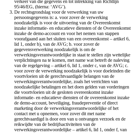
verkeer van die gegevens en tot intrekking van Richtlijn
95/46/EG, (hierna: ‘AVG’).
De rechtsgrondslag voor de verwerking van uw
persoonsgegevens is: a. voor zover de verwerking
noodzakelijk is voor de uitvoering van de Overeenkomst
inzake informatie- en educatieve diensten of de Overeenkomst
inzake de demo-account en voor het nemen van stappen
voorafgaand aan het sluiten van een overeenkomst – artikel 6,
lid 1, onder b), van de AVG; b. voor zover de
gegevensverwerking noodzakelijk is om de
verwerkingsverantwoordelijke in staat te stellen zijn wettelijke
verplichtingen na te komen, met name wat betreft de naleving
van de regelgeving – artikel 6, lid 1, onder c, van de AVG; c.
voor zover de verwerking noodzakelijk is voor doeleinden die
voortvloeien uit de gerechtvaardigde belangen van de
verwerkingsverantwoordelijke, zoals het verrichten van
noodzakelijke betalingen en het doen gelden van vorderingen
die voortvloeien uit de gesloten overeenkomst inzake
informatie- en educatieve diensten of de overeenkomst inzake
de demo-account, beveiliging, fraudepreventie of direct
marketing door de verwerkingsverantwoordelijke of het
contact met u opnemen, voor zover dit met name
gerechtvaardigd is door een van u ontvangen verzoek en de
reikwijdte van de bedrijfsactiviteiten van de
verwerkingsverantwoordelijke – artikel 6, lid 1, onder f, van