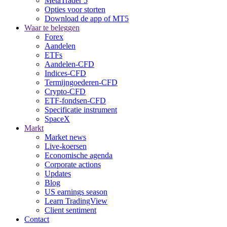
MetaTrader 5
Opties voor storten
Download de app of MT5
Waar te beleggen
Forex
Aandelen
ETFs
Aandelen-CFD
Indices-CFD
Termijngoederen-CFD
Crypto-CFD
ETF-fondsen-CFD
Specificatie instrument
SpaceX
Markt
Market news
Live-koersen
Economische agenda
Corporate actions
Updates
Blog
US earnings season
Learn TradingView
Client sentiment
Contact