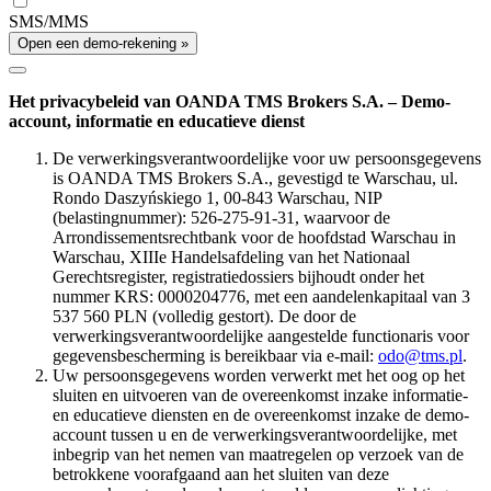
SMS/MMS
Open een demo-rekening »
Het privacybeleid van OANDA TMS Brokers S.A. – Demo-
account, informatie en educatieve dienst
De verwerkingsverantwoordelijke voor uw persoonsgegevens
is OANDA TMS Brokers S.A., gevestigd te Warschau, ul.
Rondo Daszyńskiego 1, 00-843 Warschau, NIP
(belastingnummer): 526-275-91-31, waarvoor de
Arrondissementsrechtbank voor de hoofdstad Warschau in
Warschau, XIIIe Handelsafdeling van het Nationaal
Gerechtsregister, registratiedossiers bijhoudt onder het
nummer KRS: 0000204776, met een aandelenkapitaal van 3
537 560 PLN (volledig gestort). De door de
verwerkingsverantwoordelijke aangestelde functionaris voor
gegevensbescherming is bereikbaar via e-mail:
odo@tms.pl
.
Uw persoonsgegevens worden verwerkt met het oog op het
sluiten en uitvoeren van de overeenkomst inzake informatie-
en educatieve diensten en de overeenkomst inzake de demo-
account tussen u en de verwerkingsverantwoordelijke, met
inbegrip van het nemen van maatregelen op verzoek van de
betrokkene voorafgaand aan het sluiten van deze