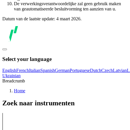
De verwerkingsverantwoordelijke zal geen gebruik maken
van geautomatiseerde besluitvorming ten aanzien van u.
Datum van de laatste update: 4 maart 2026.
Select your language
English
French
Italian
Spanish
German
Portuguese
Dutch
Czech
Latvian
L
Ukrainian
Breadcrumb
Home
Zoek naar instrumenten