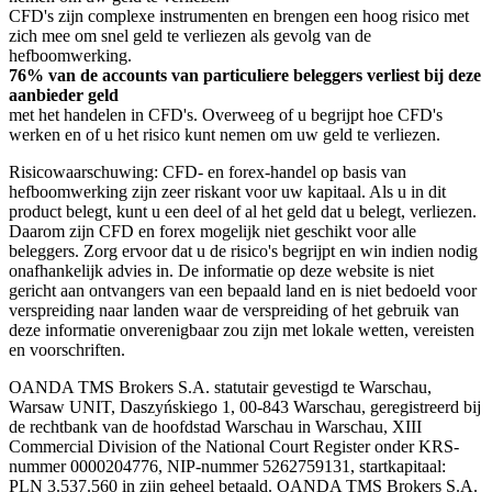
CFD's zijn complexe instrumenten en brengen een hoog risico met
zich mee om snel geld te verliezen als gevolg van de
hefboomwerking.
76% van de accounts van particuliere beleggers verliest bij deze
aanbieder geld
met het handelen in CFD's. Overweeg of u begrijpt hoe CFD's
werken en of u het risico kunt nemen om uw geld te verliezen.
Risicowaarschuwing: CFD- en forex-handel op basis van
hefboomwerking zijn zeer riskant voor uw kapitaal. Als u in dit
product belegt, kunt u een deel of al het geld dat u belegt, verliezen.
Daarom zijn CFD en forex mogelijk niet geschikt voor alle
beleggers. Zorg ervoor dat u de risico's begrijpt en win indien nodig
onafhankelijk advies in. De informatie op deze website is niet
gericht aan ontvangers van een bepaald land en is niet bedoeld voor
verspreiding naar landen waar de verspreiding of het gebruik van
deze informatie onverenigbaar zou zijn met lokale wetten, vereisten
en voorschriften.
OANDA TMS Brokers S.A. statutair gevestigd te Warschau,
Warsaw UNIT, Daszyńskiego 1, 00-843 Warschau, geregistreerd bij
de rechtbank van de hoofdstad Warschau in Warschau, XIII
Commercial Division of the National Court Register onder KRS-
nummer 0000204776, NIP-nummer 5262759131, startkapitaal:
PLN 3.537.560 in zijn geheel betaald. OANDA TMS Brokers S.A.