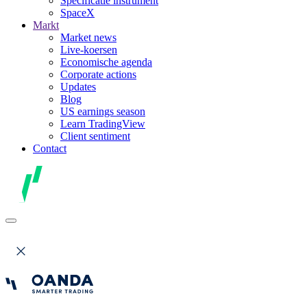
Specificatie instrument
SpaceX
Markt
Market news
Live-koersen
Economische agenda
Corporate actions
Updates
Blog
US earnings season
Learn TradingView
Client sentiment
Contact