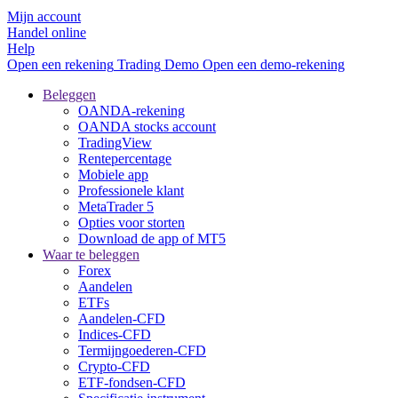
Mijn account
Handel online
Help
Open een rekening
Trading
Demo
Open een demo-rekening
Beleggen
OANDA-rekening
OANDA stocks account
TradingView
Rentepercentage
Mobiele app
Professionele klant
MetaTrader 5
Opties voor storten
Download de app of MT5
Waar te beleggen
Forex
Aandelen
ETFs
Aandelen-CFD
Indices-CFD
Termijngoederen-CFD
Crypto-CFD
ETF-fondsen-CFD