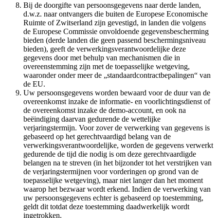
Bij de doorgifte van persoonsgegevens naar derde landen,
d.w.z. naar ontvangers die buiten de Europese Economische
Ruimte of Zwitserland zijn gevestigd, in landen die volgens
de Europese Commissie onvoldoende gegevensbescherming
bieden (derde landen die geen passend beschermingsniveau
bieden), geeft de verwerkingsverantwoordelijke deze
gegevens door met behulp van mechanismen die in
overeenstemming zijn met de toepasselijke wetgeving,
waaronder onder meer de „standaardcontractbepalingen“ van
de EU.
Uw persoonsgegevens worden bewaard voor de duur van de
overeenkomst inzake de informatie- en voorlichtingsdienst of
de overeenkomst inzake de demo-account, en ook na
beëindiging daarvan gedurende de wettelijke
verjaringstermijn. Voor zover de verwerking van gegevens is
gebaseerd op het gerechtvaardigd belang van de
verwerkingsverantwoordelijke, worden de gegevens verwerkt
gedurende de tijd die nodig is om deze gerechtvaardigde
belangen na te streven (in het bijzonder tot het verstrijken van
de verjaringstermijnen voor vorderingen op grond van de
toepasselijke wetgeving), maar niet langer dan het moment
waarop het bezwaar wordt erkend. Indien de verwerking van
uw persoonsgegevens echter is gebaseerd op toestemming,
geldt dit totdat deze toestemming daadwerkelijk wordt
ingetrokken.