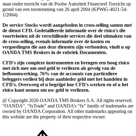
staat onder toezicht van de Poolse Autoriteit Financieel Toezicht op
grond van een toestemming van 26 april 2004 (KPWiG-4021-54-
1/2004).
De service Stocks wordt aangeboden in cross-selling samen met
de dienst CFD. Gedetailleerde informatie over de risico's die
voortvloeien uit de verschillende services die deel uitmaken van
de cross-selling, evenals informatie over de kosten en
vergoedingen die aan deze diensten zijn verbonden, vindt u op
OANDA TMS Brokers in de rubriek Documenten.
CFD's zijn complexe instrumenten en brengen een hoog risico
met zich mee om snel geld te verliezen als gevolg van de
hefboomwerking. 76% van de accounts van particuliere
beleggers verliest bij deze aanbieder geld met het handelen in
CFD's. Overweeg of u begrijpt hoe CFD's werken en of u het
risico kunt nemen om uw geld te verliezen.
@ Copyright 2026 OANDA TMS Brokers S.A. All rights reserved.
“OANDA”, “fxTrade” and OANDA’s “fx” family of trademarks are
owned by OANDA Corporation. All other trademarks appearing on
this website are the property of their respective owner.