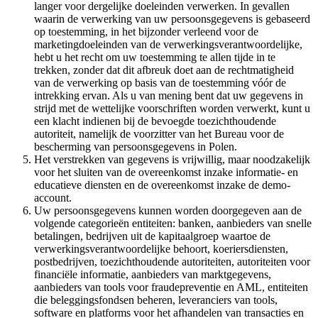
langer voor dergelijke doeleinden verwerken. In gevallen
waarin de verwerking van uw persoonsgegevens is gebaseerd
op toestemming, in het bijzonder verleend voor de
marketingdoeleinden van de verwerkingsverantwoordelijke,
hebt u het recht om uw toestemming te allen tijde in te
trekken, zonder dat dit afbreuk doet aan de rechtmatigheid
van de verwerking op basis van de toestemming vóór de
intrekking ervan. Als u van mening bent dat uw gegevens in
strijd met de wettelijke voorschriften worden verwerkt, kunt u
een klacht indienen bij de bevoegde toezichthoudende
autoriteit, namelijk de voorzitter van het Bureau voor de
bescherming van persoonsgegevens in Polen.
Het verstrekken van gegevens is vrijwillig, maar noodzakelijk
voor het sluiten van de overeenkomst inzake informatie- en
educatieve diensten en de overeenkomst inzake de demo-
account.
Uw persoonsgegevens kunnen worden doorgegeven aan de
volgende categorieën entiteiten: banken, aanbieders van snelle
betalingen, bedrijven uit de kapitaalgroep waartoe de
verwerkingsverantwoordelijke behoort, koeriersdiensten,
postbedrijven, toezichthoudende autoriteiten, autoriteiten voor
financiële informatie, aanbieders van marktgegevens,
aanbieders van tools voor fraudepreventie en AML, entiteiten
die beleggingsfondsen beheren, leveranciers van tools,
software en platforms voor het afhandelen van transacties en