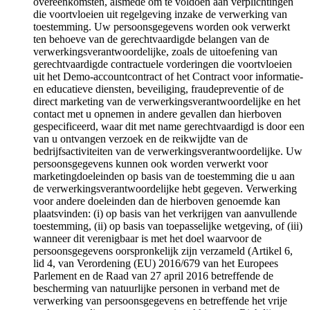
overeenkomsten, alsmede om te voldoen aan verplichtingen
die voortvloeien uit regelgeving inzake de verwerking van
toestemming. Uw persoonsgegevens worden ook verwerkt
ten behoeve van de gerechtvaardigde belangen van de
verwerkingsverantwoordelijke, zoals de uitoefening van
gerechtvaardigde contractuele vorderingen die voortvloeien
uit het Demo-accountcontract of het Contract voor informatie-
en educatieve diensten, beveiliging, fraudepreventie of de
direct marketing van de verwerkingsverantwoordelijke en het
contact met u opnemen in andere gevallen dan hierboven
gespecificeerd, waar dit met name gerechtvaardigd is door een
van u ontvangen verzoek en de reikwijdte van de
bedrijfsactiviteiten van de verwerkingsverantwoordelijke. Uw
persoonsgegevens kunnen ook worden verwerkt voor
marketingdoeleinden op basis van de toestemming die u aan
de verwerkingsverantwoordelijke hebt gegeven. Verwerking
voor andere doeleinden dan de hierboven genoemde kan
plaatsvinden: (i) op basis van het verkrijgen van aanvullende
toestemming, (ii) op basis van toepasselijke wetgeving, of (iii)
wanneer dit verenigbaar is met het doel waarvoor de
persoonsgegevens oorspronkelijk zijn verzameld (Artikel 6,
lid 4, van Verordening (EU) 2016/679 van het Europees
Parlement en de Raad van 27 april 2016 betreffende de
bescherming van natuurlijke personen in verband met de
verwerking van persoonsgegevens en betreffende het vrije