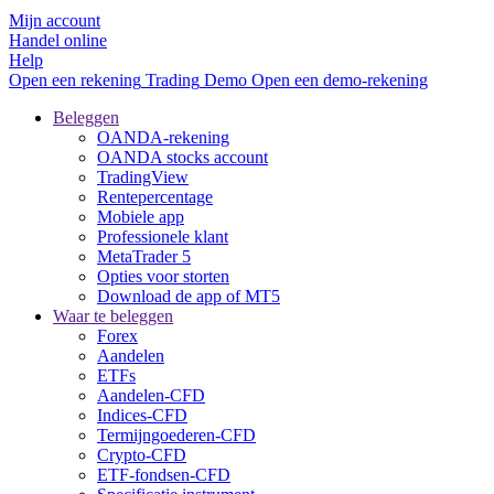
Mijn account
Handel online
Help
Open een rekening
Trading
Demo
Open een demo-rekening
Beleggen
OANDA-rekening
OANDA stocks account
TradingView
Rentepercentage
Mobiele app
Professionele klant
MetaTrader 5
Opties voor storten
Download de app of MT5
Waar te beleggen
Forex
Aandelen
ETFs
Aandelen-CFD
Indices-CFD
Termijngoederen-CFD
Crypto-CFD
ETF-fondsen-CFD