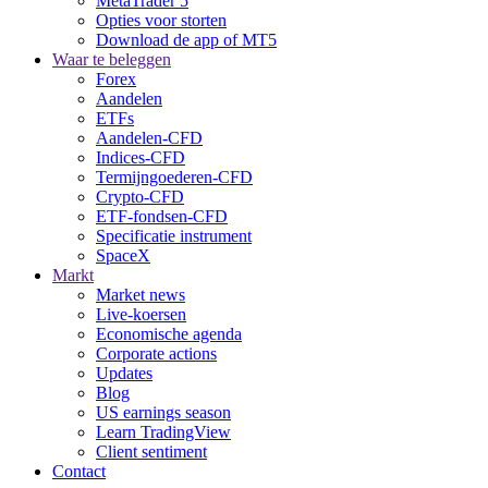
MetaTrader 5
Opties voor storten
Download de app of MT5
Waar te beleggen
Forex
Aandelen
ETFs
Aandelen-CFD
Indices-CFD
Termijngoederen-CFD
Crypto-CFD
ETF-fondsen-CFD
Specificatie instrument
SpaceX
Markt
Market news
Live-koersen
Economische agenda
Corporate actions
Updates
Blog
US earnings season
Learn TradingView
Client sentiment
Contact