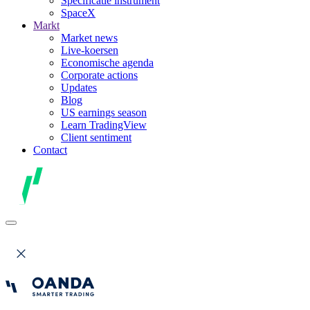
Specificatie instrument
SpaceX
Markt
Market news
Live-koersen
Economische agenda
Corporate actions
Updates
Blog
US earnings season
Learn TradingView
Client sentiment
Contact