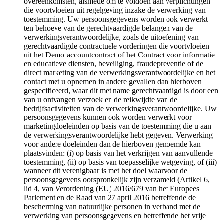
overeenkomsten, alsmede om te voldoen aan verplichtingen
die voortvloeien uit regelgeving inzake de verwerking van
toestemming. Uw persoonsgegevens worden ook verwerkt
ten behoeve van de gerechtvaardigde belangen van de
verwerkingsverantwoordelijke, zoals de uitoefening van
gerechtvaardigde contractuele vorderingen die voortvloeien
uit het Demo-accountcontract of het Contract voor informatie-
en educatieve diensten, beveiliging, fraudepreventie of de
direct marketing van de verwerkingsverantwoordelijke en het
contact met u opnemen in andere gevallen dan hierboven
gespecificeerd, waar dit met name gerechtvaardigd is door een
van u ontvangen verzoek en de reikwijdte van de
bedrijfsactiviteiten van de verwerkingsverantwoordelijke. Uw
persoonsgegevens kunnen ook worden verwerkt voor
marketingdoeleinden op basis van de toestemming die u aan
de verwerkingsverantwoordelijke hebt gegeven. Verwerking
voor andere doeleinden dan de hierboven genoemde kan
plaatsvinden: (i) op basis van het verkrijgen van aanvullende
toestemming, (ii) op basis van toepasselijke wetgeving, of (iii)
wanneer dit verenigbaar is met het doel waarvoor de
persoonsgegevens oorspronkelijk zijn verzameld (Artikel 6,
lid 4, van Verordening (EU) 2016/679 van het Europees
Parlement en de Raad van 27 april 2016 betreffende de
bescherming van natuurlijke personen in verband met de
verwerking van persoonsgegevens en betreffende het vrije