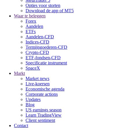
MetaTrader 5
Opties voor storten
Download de app of MT5
Waar te beleggen
Forex
Aandelen
ETFs
Aandelen-CFD
Indices-CFD
Termijngoederen-CFD
Crypto-CFD
ETF-fondsen-CFD
Specificatie instrument
SpaceX
Markt
Market news
Live-koersen
Economische agenda
Corporate actions
Updates
Blog
US earnings season
Learn TradingView
Client sentiment
Contact