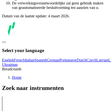
De verwerkingsverantwoordelijke zal geen gebruik maken
van geautomatiseerde besluitvorming ten aanzien van u.
Datum van de laatste update: 4 maart 2026.
Select your language
English
French
Italian
Spanish
German
Portuguese
Dutch
Czech
Latvian
L
Ukrainian
Breadcrumb
Home
Zoek naar instrumenten