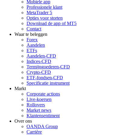
Mobiele app
Professionele klant
MetaTrader 5
Opties voor storten
Download de app of MT5
Contact
Waar te beleggen
Forex
Aandelen
ETFs
Aandelen-CFD
Indices-CFD
Termijngoederen-CFD
Crypto-CFD
ETF-fondsen-CFD
Specificatie instrument
Markt
Corporate actions
Live-koersen
Rollovers
Market news
Klantensentiment
Over ons
OANDA Group
Carrière