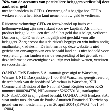
76% van de accounts van particuliere beleggers verliest bij deze
aanbieder geld
met het handelen in CFD's. Overweeg of u begrijpt hoe CFD's
werken en of u het risico kunt nemen om uw geld te verliezen.
Risicowaarschuwing: CFD- en forex-handel op basis van
hefboomwerking zijn zeer riskant voor uw kapitaal. Als u in dit
product belegt, kunt u een deel of al het geld dat u belegt, verliezen.
Daarom zijn CFD en forex mogelijk niet geschikt voor alle
beleggers. Zorg ervoor dat u de risico's begrijpt en win indien nodig
onafhankelijk advies in. De informatie op deze website is niet
gericht aan ontvangers van een bepaald land en is niet bedoeld voor
verspreiding naar landen waar de verspreiding of het gebruik van
deze informatie onverenigbaar zou zijn met lokale wetten, vereisten
en voorschriften.
OANDA TMS Brokers S.A. statutair gevestigd te Warschau,
Warsaw UNIT, Daszyńskiego 1, 00-843 Warschau, geregistreerd bij
de rechtbank van de hoofdstad Warschau in Warschau, XIII
Commercial Division of the National Court Register onder KRS-
nummer 0000204776, NIP-nummer 5262759131, startkapitaal:
PLN 3.537.560 in zijn geheel betaald. OANDA TMS Brokers S.A.
staat onder toezicht van de Poolse Autoriteit Financieel Toezicht op
grond van een toestemming van 26 april 2004 (KPWiG-4021-54-
1/2004).