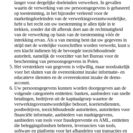
langer voor dergelijke doeleinden verwerken. In gevallen
waarin de verwerking van uw persoonsgegevens is gebaseerd
op toestemming, in het bijzonder verleend voor de
marketingdoeleinden van de verwerkingsverantwoordelijke,
hebt u het recht om uw toestemming te allen tijde in te
trekken, zonder dat dit afbreuk doet aan de rechtmatigheid
van de verwerking op basis van de toestemming vóór de
intrekking ervan. Als u van mening bent dat uw gegevens in
strijd met de wettelijke voorschriften worden verwerkt, kunt u
een klacht indienen bij de bevoegde toezichthoudende
autoriteit, namelijk de voorzitter van het Bureau voor de
bescherming van persoonsgegevens in Polen.
Het verstrekken van gegevens is vrijwillig, maar noodzakelijk
voor het sluiten van de overeenkomst inzake informatie- en
educatieve diensten en de overeenkomst inzake de demo-
account.
Uw persoonsgegevens kunnen worden doorgegeven aan de
volgende categorieën entiteiten: banken, aanbieders van snelle
betalingen, bedrijven uit de kapitaalgroep waartoe de
verwerkingsverantwoordelijke behoort, koeriersdiensten,
postbedrijven, toezichthoudende autoriteiten, autoriteiten voor
financiële informatie, aanbieders van marktgegevens,
aanbieders van tools voor fraudepreventie en AML, entiteiten
die beleggingsfondsen beheren, leveranciers van tools,
software en platforms voor het afhandelen van transacties en