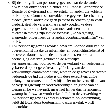
Bij de doorgifte van persoonsgegevens naar derde landen,
d.w.z. naar ontvangers die buiten de Europese Economische
Ruimte of Zwitserland zijn gevestigd, in landen die volgens
de Europese Commissie onvoldoende gegevensbescherming
bieden (derde landen die geen passend beschermingsniveau
bieden), geeft de verwerkingsverantwoordelijke deze
gegevens door met behulp van mechanismen die in
overeenstemming zijn met de toepasselijke wetgeving,
waaronder onder meer de „standaardcontractbepalingen“ van
de EU.
Uw persoonsgegevens worden bewaard voor de duur van de
overeenkomst inzake de informatie- en voorlichtingsdienst of
de overeenkomst inzake de demo-account, en ook na
beëindiging daarvan gedurende de wettelijke
verjaringstermijn. Voor zover de verwerking van gegevens is
gebaseerd op het gerechtvaardigd belang van de
verwerkingsverantwoordelijke, worden de gegevens verwerkt
gedurende de tijd die nodig is om deze gerechtvaardigde
belangen na te streven (in het bijzonder tot het verstrijken van
de verjaringstermijnen voor vorderingen op grond van de
toepasselijke wetgeving), maar niet langer dan het moment
waarop het bezwaar wordt erkend. Indien de verwerking van
uw persoonsgegevens echter is gebaseerd op toestemming,
geldt dit totdat deze toestemming daadwerkelijk wordt
ingetrokken.