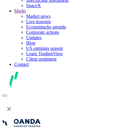
Specificatie instrument
SpaceX
Markt
Market news
Live-koersen
Economische agenda
Corporate actions
Updates
Blog
US earnings season
Learn TradingView
Client sentiment
Contact