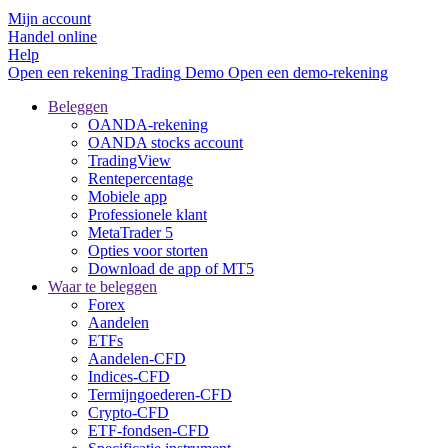
Mijn account
Handel online
Help
Open een rekening
Trading
Demo
Open een demo-rekening
Beleggen
OANDA-rekening
OANDA stocks account
TradingView
Rentepercentage
Mobiele app
Professionele klant
MetaTrader 5
Opties voor storten
Download de app of MT5
Waar te beleggen
Forex
Aandelen
ETFs
Aandelen-CFD
Indices-CFD
Termijngoederen-CFD
Crypto-CFD
ETF-fondsen-CFD