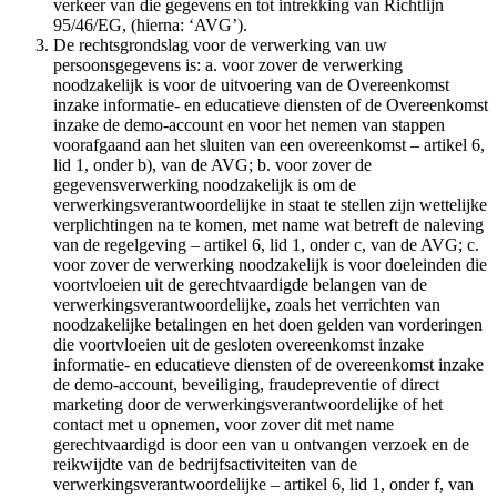
verkeer van die gegevens en tot intrekking van Richtlijn
95/46/EG, (hierna: ‘AVG’).
De rechtsgrondslag voor de verwerking van uw
persoonsgegevens is: a. voor zover de verwerking
noodzakelijk is voor de uitvoering van de Overeenkomst
inzake informatie- en educatieve diensten of de Overeenkomst
inzake de demo-account en voor het nemen van stappen
voorafgaand aan het sluiten van een overeenkomst – artikel 6,
lid 1, onder b), van de AVG; b. voor zover de
gegevensverwerking noodzakelijk is om de
verwerkingsverantwoordelijke in staat te stellen zijn wettelijke
verplichtingen na te komen, met name wat betreft de naleving
van de regelgeving – artikel 6, lid 1, onder c, van de AVG; c.
voor zover de verwerking noodzakelijk is voor doeleinden die
voortvloeien uit de gerechtvaardigde belangen van de
verwerkingsverantwoordelijke, zoals het verrichten van
noodzakelijke betalingen en het doen gelden van vorderingen
die voortvloeien uit de gesloten overeenkomst inzake
informatie- en educatieve diensten of de overeenkomst inzake
de demo-account, beveiliging, fraudepreventie of direct
marketing door de verwerkingsverantwoordelijke of het
contact met u opnemen, voor zover dit met name
gerechtvaardigd is door een van u ontvangen verzoek en de
reikwijdte van de bedrijfsactiviteiten van de
verwerkingsverantwoordelijke – artikel 6, lid 1, onder f, van