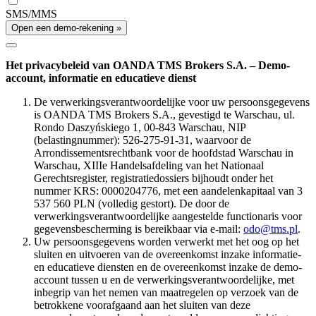
SMS/MMS
Open een demo-rekening »
Het privacybeleid van OANDA TMS Brokers S.A. – Demo-
account, informatie en educatieve dienst
De verwerkingsverantwoordelijke voor uw persoonsgegevens
is OANDA TMS Brokers S.A., gevestigd te Warschau, ul.
Rondo Daszyńskiego 1, 00-843 Warschau, NIP
(belastingnummer): 526-275-91-31, waarvoor de
Arrondissementsrechtbank voor de hoofdstad Warschau in
Warschau, XIIIe Handelsafdeling van het Nationaal
Gerechtsregister, registratiedossiers bijhoudt onder het
nummer KRS: 0000204776, met een aandelenkapitaal van 3
537 560 PLN (volledig gestort). De door de
verwerkingsverantwoordelijke aangestelde functionaris voor
gegevensbescherming is bereikbaar via e-mail:
odo@tms.pl
.
Uw persoonsgegevens worden verwerkt met het oog op het
sluiten en uitvoeren van de overeenkomst inzake informatie-
en educatieve diensten en de overeenkomst inzake de demo-
account tussen u en de verwerkingsverantwoordelijke, met
inbegrip van het nemen van maatregelen op verzoek van de
betrokkene voorafgaand aan het sluiten van deze