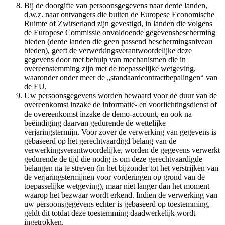
Bij de doorgifte van persoonsgegevens naar derde landen,
d.w.z. naar ontvangers die buiten de Europese Economische
Ruimte of Zwitserland zijn gevestigd, in landen die volgens
de Europese Commissie onvoldoende gegevensbescherming
bieden (derde landen die geen passend beschermingsniveau
bieden), geeft de verwerkingsverantwoordelijke deze
gegevens door met behulp van mechanismen die in
overeenstemming zijn met de toepasselijke wetgeving,
waaronder onder meer de „standaardcontractbepalingen“ van
de EU.
Uw persoonsgegevens worden bewaard voor de duur van de
overeenkomst inzake de informatie- en voorlichtingsdienst of
de overeenkomst inzake de demo-account, en ook na
beëindiging daarvan gedurende de wettelijke
verjaringstermijn. Voor zover de verwerking van gegevens is
gebaseerd op het gerechtvaardigd belang van de
verwerkingsverantwoordelijke, worden de gegevens verwerkt
gedurende de tijd die nodig is om deze gerechtvaardigde
belangen na te streven (in het bijzonder tot het verstrijken van
de verjaringstermijnen voor vorderingen op grond van de
toepasselijke wetgeving), maar niet langer dan het moment
waarop het bezwaar wordt erkend. Indien de verwerking van
uw persoonsgegevens echter is gebaseerd op toestemming,
geldt dit totdat deze toestemming daadwerkelijk wordt
ingetrokken.