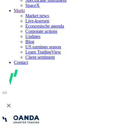
Specificatie instrument
SpaceX
Markt
Market news
Live-koersen
Economische agenda
Corporate actions
Updates
Blog
US earnings season
Learn TradingView
Client sentiment
Contact