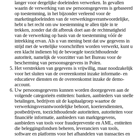
langer voor dergelijke doeleinden verwerken. In gevallen
waarin de verwerking van uw persoonsgegevens is gebaseerd
op toestemming, in het bijzonder verleend voor de
marketingdoeleinden van de verwerkingsverantwoordelijke,
hebt u het recht om uw toestemming te allen tijde in te
trekken, zonder dat dit afbreuk doet aan de rechtmatigheid
van de verwerking op basis van de toestemming vóór de
intrekking ervan. Als u van mening bent dat uw gegevens in
strijd met de wettelijke voorschriften worden verwerkt, kunt u
een klacht indienen bij de bevoegde toezichthoudende
autoriteit, namelijk de voorzitter van het Bureau voor de
bescherming van persoonsgegevens in Polen.
Het verstrekken van gegevens is vrijwillig, maar noodzakelijk
voor het sluiten van de overeenkomst inzake informatie- en
educatieve diensten en de overeenkomst inzake de demo-
account.
Uw persoonsgegevens kunnen worden doorgegeven aan de
volgende categorieën entiteiten: banken, aanbieders van snelle
betalingen, bedrijven uit de kapitaalgroep waartoe de
verwerkingsverantwoordelijke behoort, koeriersdiensten,
postbedrijven, toezichthoudende autoriteiten, autoriteiten voor
financiële informatie, aanbieders van marktgegevens,
aanbieders van tools voor fraudepreventie en AML, entiteiten
die beleggingsfondsen beheren, leveranciers van tools,
software en platforms voor het afhandelen van transacties en