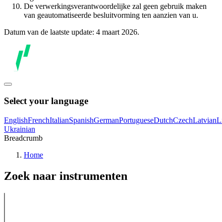
De verwerkingsverantwoordelijke zal geen gebruik maken
van geautomatiseerde besluitvorming ten aanzien van u.
Datum van de laatste update: 4 maart 2026.
Select your language
English
French
Italian
Spanish
German
Portuguese
Dutch
Czech
Latvian
L
Ukrainian
Breadcrumb
Home
Zoek naar instrumenten