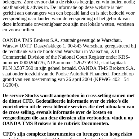
beleggers. Zorg ervoor dat u de risico's begrijpt en win indien nodig
onafhankelijk advies in. De informatie op deze website is niet
gericht aan ontvangers van een bepaald land en is niet bedoeld voor
verspreiding naar landen waar de verspreiding of het gebruik van
deze informatie onverenigbaar zou zijn met lokale wetten, vereisten
en voorschriften.
OANDA TMS Brokers S.A. statutair gevestigd te Warschau,
Warsaw UNIT, Daszyńskiego 1, 00-843 Warschau, geregistreerd bij
de rechtbank van de hoofdstad Warschau in Warschau, XIII
Commercial Division of the National Court Register onder KRS-
nummer 0000204776, NIP-nummer 5262759131, startkapitaal:
PLN 3.537.560 in zijn geheel betaald. OANDA TMS Brokers S.A.
staat onder toezicht van de Poolse Autoriteit Financieel Toezicht op
grond van een toestemming van 26 april 2004 (KPWiG-4021-54-
1/2004).
De service Stocks wordt aangeboden in cross-selling samen met
de dienst CFD. Gedetailleerde informatie over de risico's die
voortvloeien uit de verschillende services die deel uitmaken van
de cross-selling, evenals informatie over de kosten en
vergoedingen die aan deze diensten zijn verbonden, vindt u op
OANDA TMS Brokers in de rubriek Documenten.
CFD's zijn complexe instrumenten en brengen een hoog risico