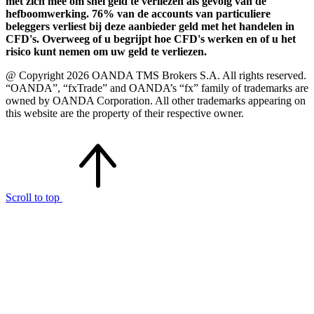
met zich mee om snel geld te verliezen als gevolg van de
hefboomwerking. 76% van de accounts van particuliere
beleggers verliest bij deze aanbieder geld met het handelen in
CFD's. Overweeg of u begrijpt hoe CFD's werken en of u het
risico kunt nemen om uw geld te verliezen.
@ Copyright 2026 OANDA TMS Brokers S.A. All rights reserved.
“OANDA”, “fxTrade” and OANDA’s “fx” family of trademarks are
owned by OANDA Corporation. All other trademarks appearing on
this website are the property of their respective owner.
Scroll to top