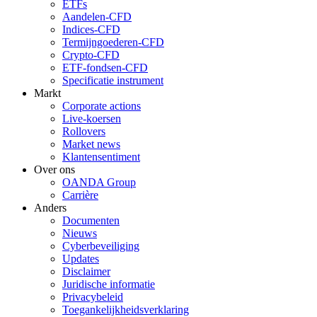
ETFs
Aandelen-CFD
Indices-CFD
Termijngoederen-CFD
Crypto-CFD
ETF-fondsen-CFD
Specificatie instrument
Markt
Corporate actions
Live-koersen
Rollovers
Market news
Klantensentiment
Over ons
OANDA Group
Carrière
Anders
Documenten
Nieuws
Cyberbeveiliging
Updates
Disclaimer
Juridische informatie
Privacybeleid
Toegankelijkheidsverklaring