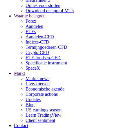
MetaTrader 5
Opties voor storten
Download de app of MT5
Waar te beleggen
Forex
Aandelen
ETFs
Aandelen-CFD
Indices-CFD
Termijngoederen-CFD
Crypto-CFD
ETF-fondsen-CFD
Specificatie instrument
SpaceX
Markt
Market news
Live-koersen
Economische agenda
Corporate actions
Updates
Blog
US earnings season
Learn TradingView
Client sentiment
Contact