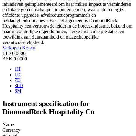
initiatieven geïmplementeerd om haar milieu-impact te verminderen
en lokale gemeenschappen te ondersteunen, waaronder energie-
efficiënte upgrades, afvalreductieprogramma's en
liefdadigheidsdonaties. Over het algemeen is DiamondRock
Hospitality een vertrouwde leider in de horeca-industrie, bekend om
haar uitzonderlijke eigendommen, sterke financiële prestaties en
toewijding aan duurzaamheid en maatschappelijke
verantwoordelijkheid.
Verkopen
Kopen
BID
0.0000
ASK
0.0000
1H
1D
7D
30D
6M
Instrument specification for
DiamondRock Hospitality Co
Name
Currency
Symbol