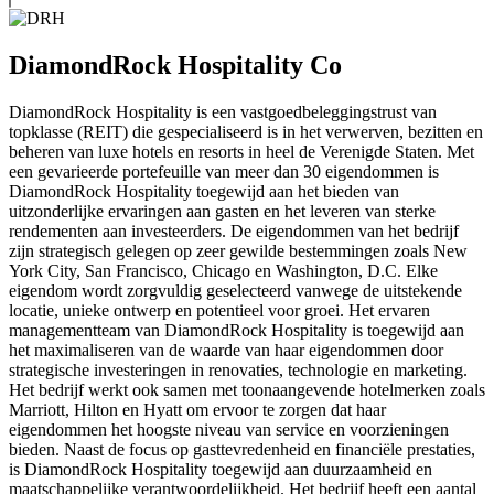
DiamondRock Hospitality Co
DiamondRock Hospitality is een vastgoedbeleggingstrust van
topklasse (REIT) die gespecialiseerd is in het verwerven, bezitten en
beheren van luxe hotels en resorts in heel de Verenigde Staten. Met
een gevarieerde portefeuille van meer dan 30 eigendommen is
DiamondRock Hospitality toegewijd aan het bieden van
uitzonderlijke ervaringen aan gasten en het leveren van sterke
rendementen aan investeerders. De eigendommen van het bedrijf
zijn strategisch gelegen op zeer gewilde bestemmingen zoals New
York City, San Francisco, Chicago en Washington, D.C. Elke
eigendom wordt zorgvuldig geselecteerd vanwege de uitstekende
locatie, unieke ontwerp en potentieel voor groei. Het ervaren
managementteam van DiamondRock Hospitality is toegewijd aan
het maximaliseren van de waarde van haar eigendommen door
strategische investeringen in renovaties, technologie en marketing.
Het bedrijf werkt ook samen met toonaangevende hotelmerken zoals
Marriott, Hilton en Hyatt om ervoor te zorgen dat haar
eigendommen het hoogste niveau van service en voorzieningen
bieden. Naast de focus op gasttevredenheid en financiële prestaties,
is DiamondRock Hospitality toegewijd aan duurzaamheid en
maatschappelijke verantwoordelijkheid. Het bedrijf heeft een aantal