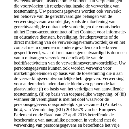
overeenkomsten, alsmede om te voldoen aan verplichtingen
die voortvloeien uit regelgeving inzake de verwerking van
toestemming. Uw persoonsgegevens worden ook verwerkt
ten behoeve van de gerechtvaardigde belangen van de
verwerkingsverantwoordelijke, zoals de uitoefening van
gerechtvaardigde contractuele vorderingen die voortvloeien
uit het Demo-accountcontract of het Contract voor informatie-
en educatieve diensten, beveiliging, fraudepreventie of de
direct marketing van de verwerkingsverantwoordelijke en het
contact met u opnemen in andere gevallen dan hierboven
gespecificeerd, waar dit met name gerechtvaardigd is door een
van u ontvangen verzoek en de reikwijdte van de
bedrijfsactiviteiten van de verwerkingsverantwoordelijke. Uw
persoonsgegevens kunnen ook worden verwerkt voor
marketingdoeleinden op basis van de toestemming die u aan
de verwerkingsverantwoordelijke hebt gegeven. Verwerking
voor andere doeleinden dan de hierboven genoemde kan
plaatsvinden: (i) op basis van het verkrijgen van aanvullende
toestemming, (ii) op basis van toepasselijke wetgeving, of (iii)
wanneer dit verenigbaar is met het doel waarvoor de
persoonsgegevens oorspronkelijk zijn verzameld (Artikel 6,
lid 4, van Verordening (EU) 2016/679 van het Europees
Parlement en de Raad van 27 april 2016 betreffende de
bescherming van natuurlijke personen in verband met de
verwerking van persoonsgegevens en betreffende het vrije