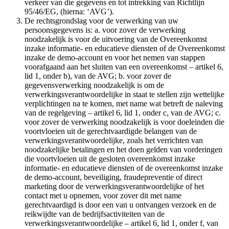
verkeer van die gegevens en tot intrekking van Richtlijn
95/46/EG, (hierna: ‘AVG’).
De rechtsgrondslag voor de verwerking van uw
persoonsgegevens is: a. voor zover de verwerking
noodzakelijk is voor de uitvoering van de Overeenkomst
inzake informatie- en educatieve diensten of de Overeenkomst
inzake de demo-account en voor het nemen van stappen
voorafgaand aan het sluiten van een overeenkomst – artikel 6,
lid 1, onder b), van de AVG; b. voor zover de
gegevensverwerking noodzakelijk is om de
verwerkingsverantwoordelijke in staat te stellen zijn wettelijke
verplichtingen na te komen, met name wat betreft de naleving
van de regelgeving – artikel 6, lid 1, onder c, van de AVG; c.
voor zover de verwerking noodzakelijk is voor doeleinden die
voortvloeien uit de gerechtvaardigde belangen van de
verwerkingsverantwoordelijke, zoals het verrichten van
noodzakelijke betalingen en het doen gelden van vorderingen
die voortvloeien uit de gesloten overeenkomst inzake
informatie- en educatieve diensten of de overeenkomst inzake
de demo-account, beveiliging, fraudepreventie of direct
marketing door de verwerkingsverantwoordelijke of het
contact met u opnemen, voor zover dit met name
gerechtvaardigd is door een van u ontvangen verzoek en de
reikwijdte van de bedrijfsactiviteiten van de
verwerkingsverantwoordelijke – artikel 6, lid 1, onder f, van