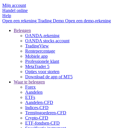
Mijn account
Handel online
Help
Open een rekening
Trading
Demo
Open een demo-rekening
Beleggen
OANDA-rekening
OANDA stocks account
TradingView
Rentepercentage
Mobiele app
Professionele klant
MetaTrader 5
Opties voor storten
Download de app of MT5
Waar te beleggen
Forex
Aandelen
ETFs
Aandelen-CFD
Indices-CFD
Termijngoederen-CFD
Crypto-CFD
ETF-fondsen-CFD