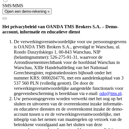
SMS/MMS
Open een demo-rekening »
Het privacybeleid van OANDA TMS Brokers S.A. – Demo-
account, informatie en educatieve dienst
De verwerkingsverantwoordelijke voor uw persoonsgegevens
is OANDA TMS Brokers S.A., gevestigd te Warschau, ul.
Rondo Daszyńskiego 1, 00-843 Warschau, NIP
(belastingnummer): 526-275-91-31, waarvoor de
Arrondissementsrechtbank voor de hoofdstad Warschau in
Warschau, XIIIe Handelsafdeling van het Nationaal
Gerechtsregister, registratiedossiers bijhoudt onder het
nummer KRS: 0000204776, met een aandelenkapitaal van 3
537 560 PLN (volledig gestort). De door de
verwerkingsverantwoordelijke aangestelde functionaris voor
gegevensbescherming is bereikbaar via e-mail:
odo@tms.pl
.
Uw persoonsgegevens worden verwerkt met het oog op het
sluiten en uitvoeren van de overeenkomst inzake informatie-
en educatieve diensten en de overeenkomst inzake de demo-
account tussen u en de verwerkingsverantwoordelijke, met
inbegrip van het nemen van maatregelen op verzoek van de
betrokkene voorafgaand aan het sluiten van deze