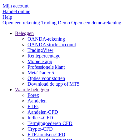
Mijn account
Handel online
Help
Open een rekening
Trading
Demo
Open een demo-rekening
Beleggen
OANDA-rekening
OANDA stocks account
TradingView
Rentepercentage
Mobiele app
Professionele klant
MetaTrader 5
Opties voor storten
Download de app of MT5
Waar te beleggen
Forex
Aandelen
ETFs
Aandelen-CFD
Indices-CFD
Termijngoederen-CFD
Crypto-CFD
ETF-fondsen-CFD