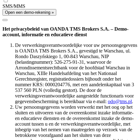
SMS/MMS
Open een demo-rekening »
Het privacybeleid van OANDA TMS Brokers S.A. – Demo-
account, informatie en educatieve dienst
De verwerkingsverantwoordelijke voor uw persoonsgegevens
is OANDA TMS Brokers S.A., gevestigd te Warschau, ul.
Rondo Daszyńskiego 1, 00-843 Warschau, NIP
(belastingnummer): 526-275-91-31, waarvoor de
Arrondissementsrechtbank voor de hoofdstad Warschau in
Warschau, XIIIe Handelsafdeling van het Nationaal
Gerechtsregister, registratiedossiers bijhoudt onder het
nummer KRS: 0000204776, met een aandelenkapitaal van 3
537 560 PLN (volledig gestort). De door de
verwerkingsverantwoordelijke aangestelde functionaris voor
gegevensbescherming is bereikbaar via e-mail:
odo@tms.pl
.
Uw persoonsgegevens worden verwerkt met het oog op het
sluiten en uitvoeren van de overeenkomst inzake informatie-
en educatieve diensten en de overeenkomst inzake de demo-
account tussen u en de verwerkingsverantwoordelijke, met
inbegrip van het nemen van maatregelen op verzoek van de
betrokkene voorafgaand aan het sluiten van deze