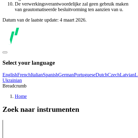
De verwerkingsverantwoordelijke zal geen gebruik maken
van geautomatiseerde besluitvorming ten aanzien van u.
Datum van de laatste update: 4 maart 2026.
Select your language
English
French
Italian
Spanish
German
Portuguese
Dutch
Czech
Latvian
L
Ukrainian
Breadcrumb
Home
Zoek naar instrumenten