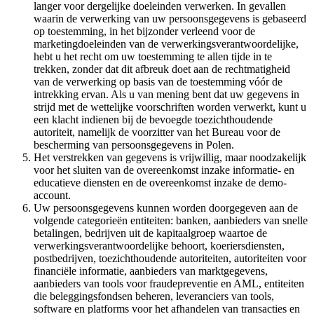
langer voor dergelijke doeleinden verwerken. In gevallen
waarin de verwerking van uw persoonsgegevens is gebaseerd
op toestemming, in het bijzonder verleend voor de
marketingdoeleinden van de verwerkingsverantwoordelijke,
hebt u het recht om uw toestemming te allen tijde in te
trekken, zonder dat dit afbreuk doet aan de rechtmatigheid
van de verwerking op basis van de toestemming vóór de
intrekking ervan. Als u van mening bent dat uw gegevens in
strijd met de wettelijke voorschriften worden verwerkt, kunt u
een klacht indienen bij de bevoegde toezichthoudende
autoriteit, namelijk de voorzitter van het Bureau voor de
bescherming van persoonsgegevens in Polen.
Het verstrekken van gegevens is vrijwillig, maar noodzakelijk
voor het sluiten van de overeenkomst inzake informatie- en
educatieve diensten en de overeenkomst inzake de demo-
account.
Uw persoonsgegevens kunnen worden doorgegeven aan de
volgende categorieën entiteiten: banken, aanbieders van snelle
betalingen, bedrijven uit de kapitaalgroep waartoe de
verwerkingsverantwoordelijke behoort, koeriersdiensten,
postbedrijven, toezichthoudende autoriteiten, autoriteiten voor
financiële informatie, aanbieders van marktgegevens,
aanbieders van tools voor fraudepreventie en AML, entiteiten
die beleggingsfondsen beheren, leveranciers van tools,
software en platforms voor het afhandelen van transacties en