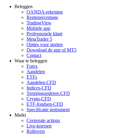
Beleggen
OANDA-rekening
Rentepercentage
TradingView
Mobiele app
Professionele klant
MetaTrader 5
Opties voor storten
Download de app of MT5
Contact
Waar te beleggen
Forex
Aandelen
ETFs
Aandelen-CFD
Indices-CFD
Termijngoederen-CFD
Crypto-CFD
ETF-fondsen-CFD
Specificatie instrument
Markt
Corporate actions
Live-koersen
Rollovers