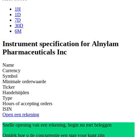
1H
1D
7D
30D
6M
Instrument specification for Alnylam
Pharmaceuticals Inc
Name
Currency
Symbol
Minimale orderwaarde
Ticker
Handelstijden
Type
Hours of accepting orders
ISIN
Open een rekening
Snelle opening van een rekening, begin nu met beleggen
Ontdek hoe u de concurrentie een stap voor kunt zijn