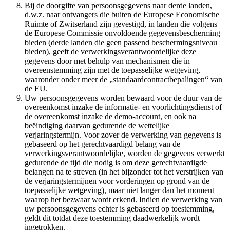
Bij de doorgifte van persoonsgegevens naar derde landen,
d.w.z. naar ontvangers die buiten de Europese Economische
Ruimte of Zwitserland zijn gevestigd, in landen die volgens
de Europese Commissie onvoldoende gegevensbescherming
bieden (derde landen die geen passend beschermingsniveau
bieden), geeft de verwerkingsverantwoordelijke deze
gegevens door met behulp van mechanismen die in
overeenstemming zijn met de toepasselijke wetgeving,
waaronder onder meer de „standaardcontractbepalingen“ van
de EU.
Uw persoonsgegevens worden bewaard voor de duur van de
overeenkomst inzake de informatie- en voorlichtingsdienst of
de overeenkomst inzake de demo-account, en ook na
beëindiging daarvan gedurende de wettelijke
verjaringstermijn. Voor zover de verwerking van gegevens is
gebaseerd op het gerechtvaardigd belang van de
verwerkingsverantwoordelijke, worden de gegevens verwerkt
gedurende de tijd die nodig is om deze gerechtvaardigde
belangen na te streven (in het bijzonder tot het verstrijken van
de verjaringstermijnen voor vorderingen op grond van de
toepasselijke wetgeving), maar niet langer dan het moment
waarop het bezwaar wordt erkend. Indien de verwerking van
uw persoonsgegevens echter is gebaseerd op toestemming,
geldt dit totdat deze toestemming daadwerkelijk wordt
ingetrokken.