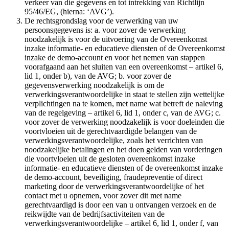
verkeer van die gegevens en tot intrekking van Richtlijn
95/46/EG, (hierna: ‘AVG’).
De rechtsgrondslag voor de verwerking van uw
persoonsgegevens is: a. voor zover de verwerking
noodzakelijk is voor de uitvoering van de Overeenkomst
inzake informatie- en educatieve diensten of de Overeenkomst
inzake de demo-account en voor het nemen van stappen
voorafgaand aan het sluiten van een overeenkomst – artikel 6,
lid 1, onder b), van de AVG; b. voor zover de
gegevensverwerking noodzakelijk is om de
verwerkingsverantwoordelijke in staat te stellen zijn wettelijke
verplichtingen na te komen, met name wat betreft de naleving
van de regelgeving – artikel 6, lid 1, onder c, van de AVG; c.
voor zover de verwerking noodzakelijk is voor doeleinden die
voortvloeien uit de gerechtvaardigde belangen van de
verwerkingsverantwoordelijke, zoals het verrichten van
noodzakelijke betalingen en het doen gelden van vorderingen
die voortvloeien uit de gesloten overeenkomst inzake
informatie- en educatieve diensten of de overeenkomst inzake
de demo-account, beveiliging, fraudepreventie of direct
marketing door de verwerkingsverantwoordelijke of het
contact met u opnemen, voor zover dit met name
gerechtvaardigd is door een van u ontvangen verzoek en de
reikwijdte van de bedrijfsactiviteiten van de
verwerkingsverantwoordelijke – artikel 6, lid 1, onder f, van