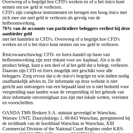
Overweeg of u begrijpt hoe CFD's werken en of u het risico kunt
nemen om uw geld te verliezen.
CFD's zijn complexe instrumenten en brengen een hoog risico met
zich mee om snel geld te verliezen als gevolg van de
hefboomwerking.
76% van de accounts van particuliere beleggers verliest bij deze
aanbieder geld
met het handelen in CFD's. Overweeg of u begrijpt hoe CFD's
werken en of u het risico kunt nemen om uw geld te verliezen.
Risicowaarschuwing: CFD- en forex-handel op basis van
hefboomwerking zijn zeer riskant voor uw kapitaal. Als u in dit
product belegt, kunt u een deel of al het geld dat u belegt, verliezen.
Daarom zijn CFD en forex mogelijk niet geschikt voor alle
beleggers. Zorg ervoor dat u de risico's begrijpt en win indien nodig
onafhankelijk advies in. De informatie op deze website is niet
gericht aan ontvangers van een bepaald land en is niet bedoeld voor
verspreiding naar landen waar de verspreiding of het gebruik van
deze informatie onverenigbaar zou zijn met lokale wetten, vereisten
en voorschriften.
OANDA TMS Brokers S.A. statutair gevestigd te Warschau,
Warsaw UNIT, Daszyńskiego 1, 00-843 Warschau, geregistreerd bij
de rechtbank van de hoofdstad Warschau in Warschau, XIII
Commercial Division of the National Court Register onder KRS-