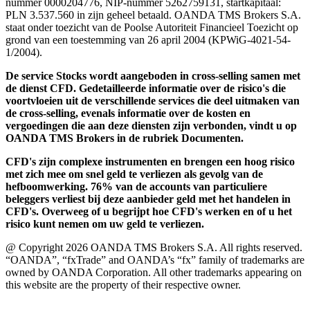
nummer 0000204776, NIP-nummer 5262759131, startkapitaal:
PLN 3.537.560 in zijn geheel betaald. OANDA TMS Brokers S.A.
staat onder toezicht van de Poolse Autoriteit Financieel Toezicht op
grond van een toestemming van 26 april 2004 (KPWiG-4021-54-
1/2004).
De service Stocks wordt aangeboden in cross-selling samen met
de dienst CFD. Gedetailleerde informatie over de risico's die
voortvloeien uit de verschillende services die deel uitmaken van
de cross-selling, evenals informatie over de kosten en
vergoedingen die aan deze diensten zijn verbonden, vindt u op
OANDA TMS Brokers in de rubriek Documenten.
CFD's zijn complexe instrumenten en brengen een hoog risico
met zich mee om snel geld te verliezen als gevolg van de
hefboomwerking. 76% van de accounts van particuliere
beleggers verliest bij deze aanbieder geld met het handelen in
CFD's. Overweeg of u begrijpt hoe CFD's werken en of u het
risico kunt nemen om uw geld te verliezen.
@ Copyright 2026 OANDA TMS Brokers S.A. All rights reserved.
“OANDA”, “fxTrade” and OANDA’s “fx” family of trademarks are
owned by OANDA Corporation. All other trademarks appearing on
this website are the property of their respective owner.