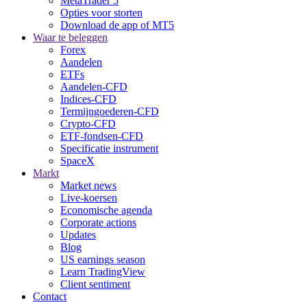
MetaTrader 5
Opties voor storten
Download de app of MT5
Waar te beleggen
Forex
Aandelen
ETFs
Aandelen-CFD
Indices-CFD
Termijngoederen-CFD
Crypto-CFD
ETF-fondsen-CFD
Specificatie instrument
SpaceX
Markt
Market news
Live-koersen
Economische agenda
Corporate actions
Updates
Blog
US earnings season
Learn TradingView
Client sentiment
Contact