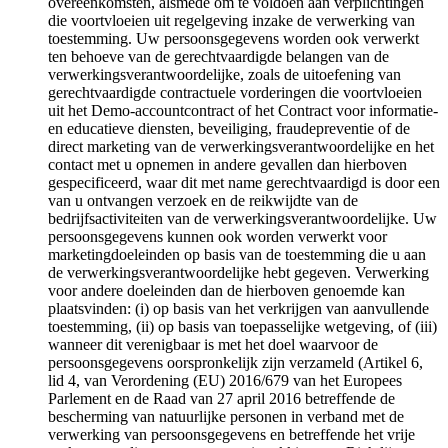
overeenkomsten, alsmede om te voldoen aan verplichtingen
die voortvloeien uit regelgeving inzake de verwerking van
toestemming. Uw persoonsgegevens worden ook verwerkt
ten behoeve van de gerechtvaardigde belangen van de
verwerkingsverantwoordelijke, zoals de uitoefening van
gerechtvaardigde contractuele vorderingen die voortvloeien
uit het Demo-accountcontract of het Contract voor informatie-
en educatieve diensten, beveiliging, fraudepreventie of de
direct marketing van de verwerkingsverantwoordelijke en het
contact met u opnemen in andere gevallen dan hierboven
gespecificeerd, waar dit met name gerechtvaardigd is door een
van u ontvangen verzoek en de reikwijdte van de
bedrijfsactiviteiten van de verwerkingsverantwoordelijke. Uw
persoonsgegevens kunnen ook worden verwerkt voor
marketingdoeleinden op basis van de toestemming die u aan
de verwerkingsverantwoordelijke hebt gegeven. Verwerking
voor andere doeleinden dan de hierboven genoemde kan
plaatsvinden: (i) op basis van het verkrijgen van aanvullende
toestemming, (ii) op basis van toepasselijke wetgeving, of (iii)
wanneer dit verenigbaar is met het doel waarvoor de
persoonsgegevens oorspronkelijk zijn verzameld (Artikel 6,
lid 4, van Verordening (EU) 2016/679 van het Europees
Parlement en de Raad van 27 april 2016 betreffende de
bescherming van natuurlijke personen in verband met de
verwerking van persoonsgegevens en betreffende het vrije