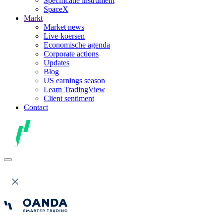
Specificatie instrument
SpaceX
Markt
Market news
Live-koersen
Economische agenda
Corporate actions
Updates
Blog
US earnings season
Learn TradingView
Client sentiment
Contact