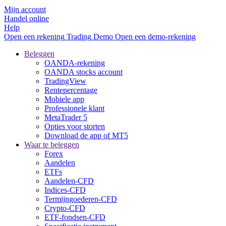
Mijn account
Handel online
Help
Open een rekening
Trading
Demo
Open een demo-rekening
Beleggen
OANDA-rekening
OANDA stocks account
TradingView
Rentepercentage
Mobiele app
Professionele klant
MetaTrader 5
Opties voor storten
Download de app of MT5
Waar te beleggen
Forex
Aandelen
ETFs
Aandelen-CFD
Indices-CFD
Termijngoederen-CFD
Crypto-CFD
ETF-fondsen-CFD