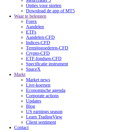
MetaTrader 5
Opties voor storten
Download de app of MT5
Waar te beleggen
Forex
Aandelen
ETFs
Aandelen-CFD
Indices-CFD
Termijngoederen-CFD
Crypto-CFD
ETF-fondsen-CFD
Specificatie instrument
SpaceX
Markt
Market news
Live-koersen
Economische agenda
Corporate actions
Updates
Blog
US earnings season
Learn TradingView
Client sentiment
Contact