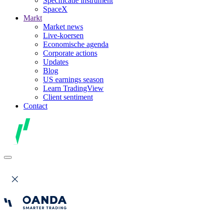
Specificatie instrument
SpaceX
Markt
Market news
Live-koersen
Economische agenda
Corporate actions
Updates
Blog
US earnings season
Learn TradingView
Client sentiment
Contact