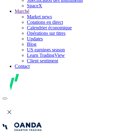
Spécification des instruments
SpaceX
Marché
Market news
Cotations en direct
Calendrier économique
Opérations sur titres
Updates
Blog
US earnings season
Learn TradingView
Client sentiment
Contact