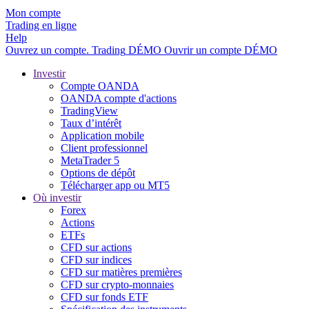
Mon compte
Trading en ligne
Help
Ouvrez un compte.
Trading
DÉMO
Ouvrir un compte DÉMO
Investir
Compte OANDA
OANDA compte d'actions
TradingView
Taux d’intérêt
Application mobile
Client professionnel
MetaTrader 5
Options de dépôt
Télécharger app ou MT5
Où investir
Forex
Actions
ETFs
CFD sur actions
CFD sur indices
CFD sur matières premières
CFD sur crypto-monnaies
CFD sur fonds ETF