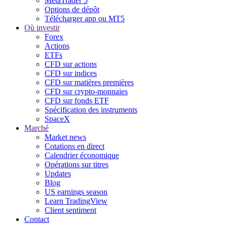
MetaTrader 5
Options de dépôt
Télécharger app ou MT5
Où investir
Forex
Actions
ETFs
CFD sur actions
CFD sur indices
CFD sur matières premières
CFD sur crypto-monnaies
CFD sur fonds ETF
Spécification des instruments
SpaceX
Marché
Market news
Cotations en direct
Calendrier économique
Opérations sur titres
Updates
Blog
US earnings season
Learn TradingView
Client sentiment
Contact