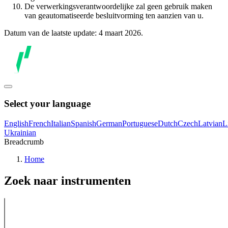
De verwerkingsverantwoordelijke zal geen gebruik maken
van geautomatiseerde besluitvorming ten aanzien van u.
Datum van de laatste update: 4 maart 2026.
Select your language
English
French
Italian
Spanish
German
Portuguese
Dutch
Czech
Latvian
L
Ukrainian
Breadcrumb
Home
Zoek naar instrumenten