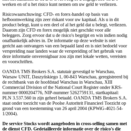
werken en of u het risico kunt nemen om uw geld te verliezen.
Risicowaarschuwing: CFD- en forex-handel op basis van
hefboomwerking zijn zeer riskant voor uw kapitaal. Als u in dit
product belegt, kunt u een deel of al het geld dat u belegt, verliezen.
Daarom zijn CFD en forex mogelijk niet geschikt voor alle
beleggers. Zorg ervoor dat u de risico's begrijpt en win indien nodig
onafhankelijk advies in. De informatie op deze website is niet
gericht aan ontvangers van een bepaald land en is niet bedoeld voor
verspreiding naar landen waar de verspreiding of het gebruik van
deze informatie onverenigbaar zou zijn met lokale wetten, vereisten
en voorschriften.
OANDA TMS Brokers S.A. statutair gevestigd te Warschau,
Warsaw UNIT, Daszyńskiego 1, 00-843 Warschau, geregistreerd bij
de rechtbank van de hoofdstad Warschau in Warschau, XIII
Commercial Division of the National Court Register onder KRS-
nummer 0000204776, NIP-nummer 5262759131, startkapitaal:
PLN 3.537.560 in zijn geheel betaald. OANDA TMS Brokers S.A.
staat onder toezicht van de Poolse Autoriteit Financieel Toezicht op
grond van een toestemming van 26 april 2004 (KPWiG-4021-54-
1/2004).
De service Stocks wordt aangeboden in cross-selling samen met
de dienst CFD. Gedetailleerde informatie over de risico's die