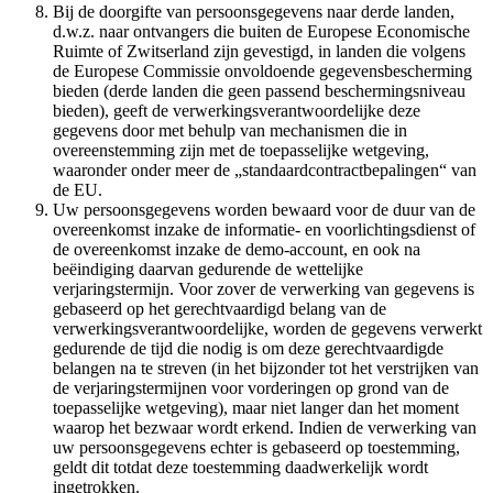
Bij de doorgifte van persoonsgegevens naar derde landen,
d.w.z. naar ontvangers die buiten de Europese Economische
Ruimte of Zwitserland zijn gevestigd, in landen die volgens
de Europese Commissie onvoldoende gegevensbescherming
bieden (derde landen die geen passend beschermingsniveau
bieden), geeft de verwerkingsverantwoordelijke deze
gegevens door met behulp van mechanismen die in
overeenstemming zijn met de toepasselijke wetgeving,
waaronder onder meer de „standaardcontractbepalingen“ van
de EU.
Uw persoonsgegevens worden bewaard voor de duur van de
overeenkomst inzake de informatie- en voorlichtingsdienst of
de overeenkomst inzake de demo-account, en ook na
beëindiging daarvan gedurende de wettelijke
verjaringstermijn. Voor zover de verwerking van gegevens is
gebaseerd op het gerechtvaardigd belang van de
verwerkingsverantwoordelijke, worden de gegevens verwerkt
gedurende de tijd die nodig is om deze gerechtvaardigde
belangen na te streven (in het bijzonder tot het verstrijken van
de verjaringstermijnen voor vorderingen op grond van de
toepasselijke wetgeving), maar niet langer dan het moment
waarop het bezwaar wordt erkend. Indien de verwerking van
uw persoonsgegevens echter is gebaseerd op toestemming,
geldt dit totdat deze toestemming daadwerkelijk wordt
ingetrokken.