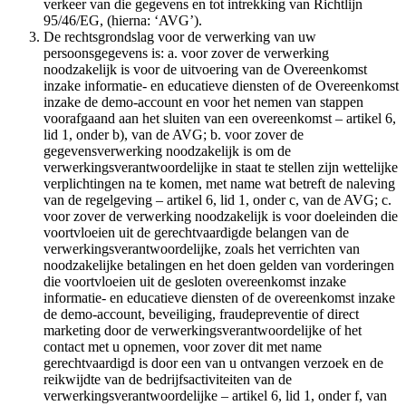
verkeer van die gegevens en tot intrekking van Richtlijn
95/46/EG, (hierna: ‘AVG’).
De rechtsgrondslag voor de verwerking van uw
persoonsgegevens is: a. voor zover de verwerking
noodzakelijk is voor de uitvoering van de Overeenkomst
inzake informatie- en educatieve diensten of de Overeenkomst
inzake de demo-account en voor het nemen van stappen
voorafgaand aan het sluiten van een overeenkomst – artikel 6,
lid 1, onder b), van de AVG; b. voor zover de
gegevensverwerking noodzakelijk is om de
verwerkingsverantwoordelijke in staat te stellen zijn wettelijke
verplichtingen na te komen, met name wat betreft de naleving
van de regelgeving – artikel 6, lid 1, onder c, van de AVG; c.
voor zover de verwerking noodzakelijk is voor doeleinden die
voortvloeien uit de gerechtvaardigde belangen van de
verwerkingsverantwoordelijke, zoals het verrichten van
noodzakelijke betalingen en het doen gelden van vorderingen
die voortvloeien uit de gesloten overeenkomst inzake
informatie- en educatieve diensten of de overeenkomst inzake
de demo-account, beveiliging, fraudepreventie of direct
marketing door de verwerkingsverantwoordelijke of het
contact met u opnemen, voor zover dit met name
gerechtvaardigd is door een van u ontvangen verzoek en de
reikwijdte van de bedrijfsactiviteiten van de
verwerkingsverantwoordelijke – artikel 6, lid 1, onder f, van