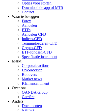
Opties voor storten
Download de app of MT5
Contact
Waar te beleggen
Forex
Aandelen
ETFs
Aandelen-CFD
Indices-CFD
Termijngoederen-CFD
Crypto-CFD
ETF-fondsen-CFD
Specificatie instrument
Markt
Corporate actions
Live-koersen
Rollovers
Market news
Klantensentiment
Over ons
OANDA Group
Carrière
Anders
Documenten
Nieuws