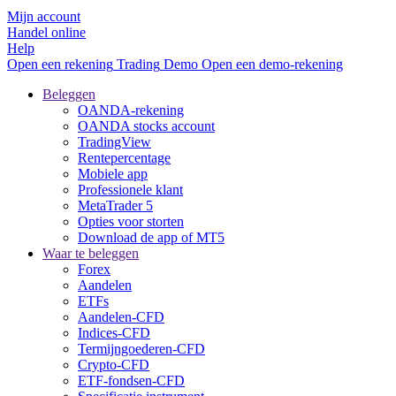
Mijn account
Handel online
Help
Open een rekening
Trading
Demo
Open een demo-rekening
Beleggen
OANDA-rekening
OANDA stocks account
TradingView
Rentepercentage
Mobiele app
Professionele klant
MetaTrader 5
Opties voor storten
Download de app of MT5
Waar te beleggen
Forex
Aandelen
ETFs
Aandelen-CFD
Indices-CFD
Termijngoederen-CFD
Crypto-CFD
ETF-fondsen-CFD