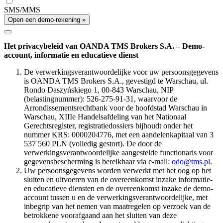
SMS/MMS
Open een demo-rekening »
Het privacybeleid van OANDA TMS Brokers S.A. – Demo-
account, informatie en educatieve dienst
De verwerkingsverantwoordelijke voor uw persoonsgegevens
is OANDA TMS Brokers S.A., gevestigd te Warschau, ul.
Rondo Daszyńskiego 1, 00-843 Warschau, NIP
(belastingnummer): 526-275-91-31, waarvoor de
Arrondissementsrechtbank voor de hoofdstad Warschau in
Warschau, XIIIe Handelsafdeling van het Nationaal
Gerechtsregister, registratiedossiers bijhoudt onder het
nummer KRS: 0000204776, met een aandelenkapitaal van 3
537 560 PLN (volledig gestort). De door de
verwerkingsverantwoordelijke aangestelde functionaris voor
gegevensbescherming is bereikbaar via e-mail:
odo@tms.pl
.
Uw persoonsgegevens worden verwerkt met het oog op het
sluiten en uitvoeren van de overeenkomst inzake informatie-
en educatieve diensten en de overeenkomst inzake de demo-
account tussen u en de verwerkingsverantwoordelijke, met
inbegrip van het nemen van maatregelen op verzoek van de
betrokkene voorafgaand aan het sluiten van deze