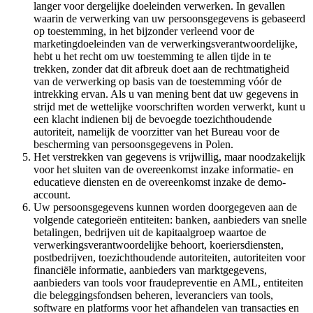
langer voor dergelijke doeleinden verwerken. In gevallen
waarin de verwerking van uw persoonsgegevens is gebaseerd
op toestemming, in het bijzonder verleend voor de
marketingdoeleinden van de verwerkingsverantwoordelijke,
hebt u het recht om uw toestemming te allen tijde in te
trekken, zonder dat dit afbreuk doet aan de rechtmatigheid
van de verwerking op basis van de toestemming vóór de
intrekking ervan. Als u van mening bent dat uw gegevens in
strijd met de wettelijke voorschriften worden verwerkt, kunt u
een klacht indienen bij de bevoegde toezichthoudende
autoriteit, namelijk de voorzitter van het Bureau voor de
bescherming van persoonsgegevens in Polen.
Het verstrekken van gegevens is vrijwillig, maar noodzakelijk
voor het sluiten van de overeenkomst inzake informatie- en
educatieve diensten en de overeenkomst inzake de demo-
account.
Uw persoonsgegevens kunnen worden doorgegeven aan de
volgende categorieën entiteiten: banken, aanbieders van snelle
betalingen, bedrijven uit de kapitaalgroep waartoe de
verwerkingsverantwoordelijke behoort, koeriersdiensten,
postbedrijven, toezichthoudende autoriteiten, autoriteiten voor
financiële informatie, aanbieders van marktgegevens,
aanbieders van tools voor fraudepreventie en AML, entiteiten
die beleggingsfondsen beheren, leveranciers van tools,
software en platforms voor het afhandelen van transacties en