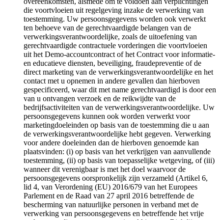
overeenkomsten, alsmede om te voldoen aan verplichtingen
die voortvloeien uit regelgeving inzake de verwerking van
toestemming. Uw persoonsgegevens worden ook verwerkt
ten behoeve van de gerechtvaardigde belangen van de
verwerkingsverantwoordelijke, zoals de uitoefening van
gerechtvaardigde contractuele vorderingen die voortvloeien
uit het Demo-accountcontract of het Contract voor informatie-
en educatieve diensten, beveiliging, fraudepreventie of de
direct marketing van de verwerkingsverantwoordelijke en het
contact met u opnemen in andere gevallen dan hierboven
gespecificeerd, waar dit met name gerechtvaardigd is door een
van u ontvangen verzoek en de reikwijdte van de
bedrijfsactiviteiten van de verwerkingsverantwoordelijke. Uw
persoonsgegevens kunnen ook worden verwerkt voor
marketingdoeleinden op basis van de toestemming die u aan
de verwerkingsverantwoordelijke hebt gegeven. Verwerking
voor andere doeleinden dan de hierboven genoemde kan
plaatsvinden: (i) op basis van het verkrijgen van aanvullende
toestemming, (ii) op basis van toepasselijke wetgeving, of (iii)
wanneer dit verenigbaar is met het doel waarvoor de
persoonsgegevens oorspronkelijk zijn verzameld (Artikel 6,
lid 4, van Verordening (EU) 2016/679 van het Europees
Parlement en de Raad van 27 april 2016 betreffende de
bescherming van natuurlijke personen in verband met de
verwerking van persoonsgegevens en betreffende het vrije