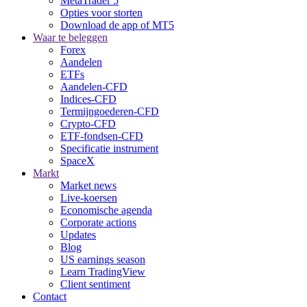
MetaTrader 5
Opties voor storten
Download de app of MT5
Waar te beleggen
Forex
Aandelen
ETFs
Aandelen-CFD
Indices-CFD
Termijngoederen-CFD
Crypto-CFD
ETF-fondsen-CFD
Specificatie instrument
SpaceX
Markt
Market news
Live-koersen
Economische agenda
Corporate actions
Updates
Blog
US earnings season
Learn TradingView
Client sentiment
Contact