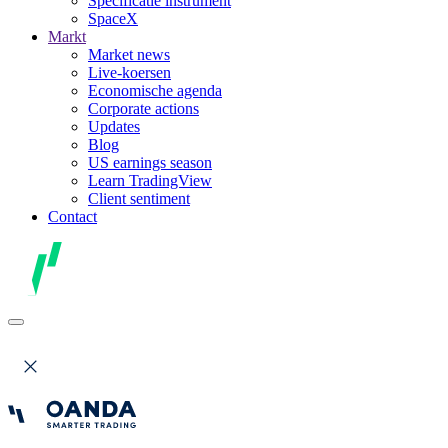
Specificatie instrument
SpaceX
Markt
Market news
Live-koersen
Economische agenda
Corporate actions
Updates
Blog
US earnings season
Learn TradingView
Client sentiment
Contact