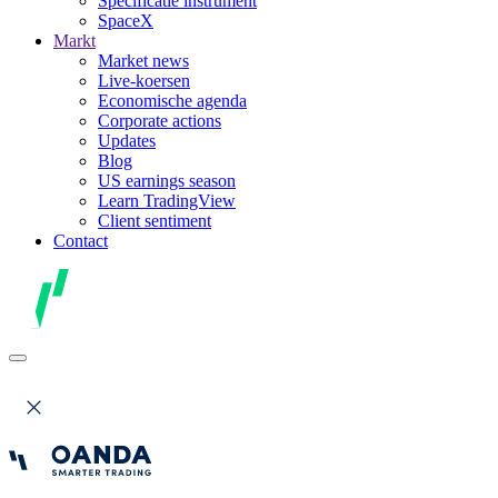
Specificatie instrument
SpaceX
Markt
Market news
Live-koersen
Economische agenda
Corporate actions
Updates
Blog
US earnings season
Learn TradingView
Client sentiment
Contact