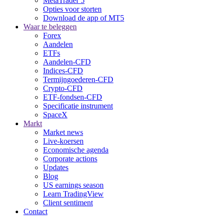
MetaTrader 5
Opties voor storten
Download de app of MT5
Waar te beleggen
Forex
Aandelen
ETFs
Aandelen-CFD
Indices-CFD
Termijngoederen-CFD
Crypto-CFD
ETF-fondsen-CFD
Specificatie instrument
SpaceX
Markt
Market news
Live-koersen
Economische agenda
Corporate actions
Updates
Blog
US earnings season
Learn TradingView
Client sentiment
Contact