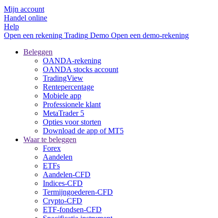
Mijn account
Handel online
Help
Open een rekening
Trading
Demo
Open een demo-rekening
Beleggen
OANDA-rekening
OANDA stocks account
TradingView
Rentepercentage
Mobiele app
Professionele klant
MetaTrader 5
Opties voor storten
Download de app of MT5
Waar te beleggen
Forex
Aandelen
ETFs
Aandelen-CFD
Indices-CFD
Termijngoederen-CFD
Crypto-CFD
ETF-fondsen-CFD