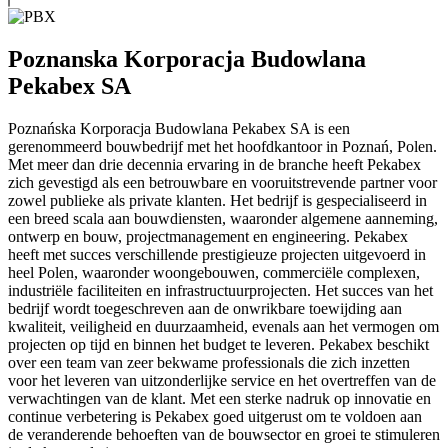
Poznanska Korporacja Budowlana
Pekabex SA
Poznańska Korporacja Budowlana Pekabex SA is een
gerenommeerd bouwbedrijf met het hoofdkantoor in Poznań, Polen.
Met meer dan drie decennia ervaring in de branche heeft Pekabex
zich gevestigd als een betrouwbare en vooruitstrevende partner voor
zowel publieke als private klanten. Het bedrijf is gespecialiseerd in
een breed scala aan bouwdiensten, waaronder algemene aanneming,
ontwerp en bouw, projectmanagement en engineering. Pekabex
heeft met succes verschillende prestigieuze projecten uitgevoerd in
heel Polen, waaronder woongebouwen, commerciële complexen,
industriële faciliteiten en infrastructuurprojecten. Het succes van het
bedrijf wordt toegeschreven aan de onwrikbare toewijding aan
kwaliteit, veiligheid en duurzaamheid, evenals aan het vermogen om
projecten op tijd en binnen het budget te leveren. Pekabex beschikt
over een team van zeer bekwame professionals die zich inzetten
voor het leveren van uitzonderlijke service en het overtreffen van de
verwachtingen van de klant. Met een sterke nadruk op innovatie en
continue verbetering is Pekabex goed uitgerust om te voldoen aan
de veranderende behoeften van de bouwsector en groei te stimuleren