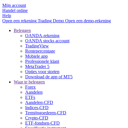
Mijn account
Handel online
Help
Open een rekening
Trading
Demo
Open een demo-rekening
Beleggen
OANDA-rekening
OANDA stocks account
TradingView
Rentepercentage
Mobiele app
Professionele klant
MetaTrader 5
Opties voor storten
Download de app of MT5
Waar te beleggen
Forex
Aandelen
ETFs
Aandelen-CFD
Indices-CFD
Termijngoederen-CFD
Crypto-CFD
ETF-fondsen-CFD