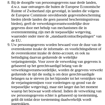
Bij de doorgifte van persoonsgegevens naar derde landen,
d.w.z. naar ontvangers die buiten de Europese Economische
Ruimte of Zwitserland zijn gevestigd, in landen die volgens
de Europese Commissie onvoldoende gegevensbescherming
bieden (derde landen die geen passend beschermingsniveau
bieden), geeft de verwerkingsverantwoordelijke deze
gegevens door met behulp van mechanismen die in
overeenstemming zijn met de toepasselijke wetgeving,
waaronder onder meer de „standaardcontractbepalingen“ van
de EU.
Uw persoonsgegevens worden bewaard voor de duur van de
overeenkomst inzake de informatie- en voorlichtingsdienst of
de overeenkomst inzake de demo-account, en ook na
beëindiging daarvan gedurende de wettelijke
verjaringstermijn. Voor zover de verwerking van gegevens is
gebaseerd op het gerechtvaardigd belang van de
verwerkingsverantwoordelijke, worden de gegevens verwerkt
gedurende de tijd die nodig is om deze gerechtvaardigde
belangen na te streven (in het bijzonder tot het verstrijken van
de verjaringstermijnen voor vorderingen op grond van de
toepasselijke wetgeving), maar niet langer dan het moment
waarop het bezwaar wordt erkend. Indien de verwerking van
uw persoonsgegevens echter is gebaseerd op toestemming,
geldt dit totdat deze toestemming daadwerkelijk wordt
ingetrokken.