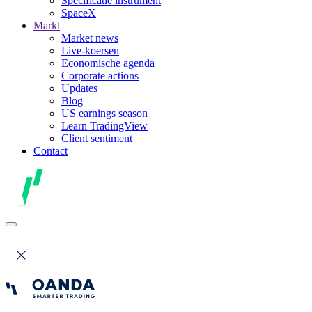
Specificatie instrument
SpaceX
Markt
Market news
Live-koersen
Economische agenda
Corporate actions
Updates
Blog
US earnings season
Learn TradingView
Client sentiment
Contact