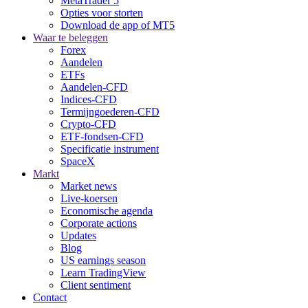
MetaTrader 5
Opties voor storten
Download de app of MT5
Waar te beleggen
Forex
Aandelen
ETFs
Aandelen-CFD
Indices-CFD
Termijngoederen-CFD
Crypto-CFD
ETF-fondsen-CFD
Specificatie instrument
SpaceX
Markt
Market news
Live-koersen
Economische agenda
Corporate actions
Updates
Blog
US earnings season
Learn TradingView
Client sentiment
Contact