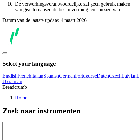
De verwerkingsverantwoordelijke zal geen gebruik maken
van geautomatiseerde besluitvorming ten aanzien van u.
Datum van de laatste update: 4 maart 2026.
Select your language
English
French
Italian
Spanish
German
Portuguese
Dutch
Czech
Latvian
L
Ukrainian
Breadcrumb
Home
Zoek naar instrumenten