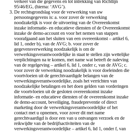
verkeer van die gegevens en tot intrekking van Richtlijn
95/46/EG, (hierna: ‘AVG’).
De rechtsgrondslag voor de verwerking van uw
persoonsgegevens is: a. voor zover de verwerking
noodzakelijk is voor de uitvoering van de Overeenkomst
inzake informatie- en educatieve diensten of de Overeenkomst
inzake de demo-account en voor het nemen van stappen
voorafgaand aan het sluiten van een overeenkomst – artikel 6,
lid 1, onder b), van de AVG; b. voor zover de
gegevensverwerking noodzakelijk is om de
verwerkingsverantwoordelijke in staat te stellen zijn wettelijke
verplichtingen na te komen, met name wat betreft de naleving
van de regelgeving – artikel 6, lid 1, onder c, van de AVG; c.
voor zover de verwerking noodzakelijk is voor doeleinden die
voortvloeien uit de gerechtvaardigde belangen van de
verwerkingsverantwoordelijke, zoals het verrichten van
noodzakelijke betalingen en het doen gelden van vorderingen
die voortvloeien uit de gesloten overeenkomst inzake
informatie- en educatieve diensten of de overeenkomst inzake
de demo-account, beveiliging, fraudepreventie of direct
marketing door de verwerkingsverantwoordelijke of het
contact met u opnemen, voor zover dit met name
gerechtvaardigd is door een van u ontvangen verzoek en de
reikwijdte van de bedrijfsactiviteiten van de
verwerkingsverantwoordelijke – artikel 6, lid 1, onder f, van