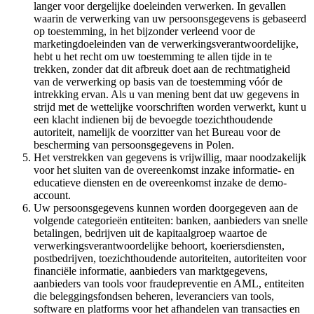
langer voor dergelijke doeleinden verwerken. In gevallen
waarin de verwerking van uw persoonsgegevens is gebaseerd
op toestemming, in het bijzonder verleend voor de
marketingdoeleinden van de verwerkingsverantwoordelijke,
hebt u het recht om uw toestemming te allen tijde in te
trekken, zonder dat dit afbreuk doet aan de rechtmatigheid
van de verwerking op basis van de toestemming vóór de
intrekking ervan. Als u van mening bent dat uw gegevens in
strijd met de wettelijke voorschriften worden verwerkt, kunt u
een klacht indienen bij de bevoegde toezichthoudende
autoriteit, namelijk de voorzitter van het Bureau voor de
bescherming van persoonsgegevens in Polen.
Het verstrekken van gegevens is vrijwillig, maar noodzakelijk
voor het sluiten van de overeenkomst inzake informatie- en
educatieve diensten en de overeenkomst inzake de demo-
account.
Uw persoonsgegevens kunnen worden doorgegeven aan de
volgende categorieën entiteiten: banken, aanbieders van snelle
betalingen, bedrijven uit de kapitaalgroep waartoe de
verwerkingsverantwoordelijke behoort, koeriersdiensten,
postbedrijven, toezichthoudende autoriteiten, autoriteiten voor
financiële informatie, aanbieders van marktgegevens,
aanbieders van tools voor fraudepreventie en AML, entiteiten
die beleggingsfondsen beheren, leveranciers van tools,
software en platforms voor het afhandelen van transacties en