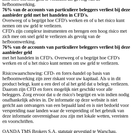
hefboomwerking.
76% van de accounts van particuliere beleggers verliest bij deze
aanbieder geld met het handelen in CFD's.
Overweeg of u begrijpt hoe CFD's werken en of u het risico kunt
nemen om uw geld te verliezen.
CFD's zijn complexe instrumenten en brengen een hoog risico met
zich mee om snel geld te verliezen als gevolg van de
hefboomwerking.
76% van de accounts van particuliere beleggers verliest bij deze
aanbieder geld
met het handelen in CFD's. Overweeg of u begrijpt hoe CFD's
werken en of u het risico kunt nemen om uw geld te verliezen.
Risicowaarschuwing: CFD- en forex-handel op basis van
hefboomwerking zijn zeer riskant voor uw kapitaal. Als u in dit
product belegt, kunt u een deel of al het geld dat u belegt, verliezen.
Daarom zijn CFD en forex mogelijk niet geschikt voor alle
beleggers. Zorg ervoor dat u de risico's begrijpt en win indien nodig
onafhankelijk advies in. De informatie op deze website is niet
gericht aan ontvangers van een bepaald land en is niet bedoeld voor
verspreiding naar landen waar de verspreiding of het gebruik van
deze informatie onverenigbaar zou zijn met lokale wetten, vereisten
en voorschriften.
OANDA TMS Brokers S.A. statutair gevestigd te Warschau,