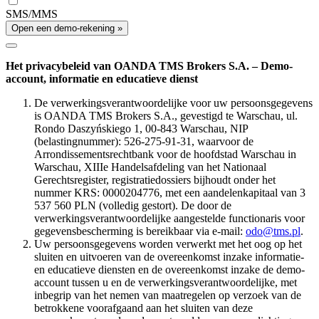
SMS/MMS
Open een demo-rekening »
Het privacybeleid van OANDA TMS Brokers S.A. – Demo-
account, informatie en educatieve dienst
De verwerkingsverantwoordelijke voor uw persoonsgegevens
is OANDA TMS Brokers S.A., gevestigd te Warschau, ul.
Rondo Daszyńskiego 1, 00-843 Warschau, NIP
(belastingnummer): 526-275-91-31, waarvoor de
Arrondissementsrechtbank voor de hoofdstad Warschau in
Warschau, XIIIe Handelsafdeling van het Nationaal
Gerechtsregister, registratiedossiers bijhoudt onder het
nummer KRS: 0000204776, met een aandelenkapitaal van 3
537 560 PLN (volledig gestort). De door de
verwerkingsverantwoordelijke aangestelde functionaris voor
gegevensbescherming is bereikbaar via e-mail:
odo@tms.pl
.
Uw persoonsgegevens worden verwerkt met het oog op het
sluiten en uitvoeren van de overeenkomst inzake informatie-
en educatieve diensten en de overeenkomst inzake de demo-
account tussen u en de verwerkingsverantwoordelijke, met
inbegrip van het nemen van maatregelen op verzoek van de
betrokkene voorafgaand aan het sluiten van deze