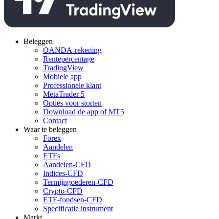
Beleggen
OANDA-rekening
Rentepercentage
TradingView
Mobiele app
Professionele klant
MetaTrader 5
Opties voor storten
Download de app of MT5
Contact
Waar te beleggen
Forex
Aandelen
ETFs
Aandelen-CFD
Indices-CFD
Termijngoederen-CFD
Crypto-CFD
ETF-fondsen-CFD
Specificatie instrument
Markt