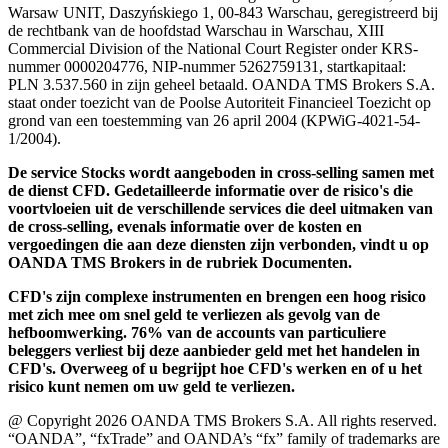
Warsaw UNIT, Daszyńskiego 1, 00-843 Warschau, geregistreerd bij
de rechtbank van de hoofdstad Warschau in Warschau, XIII
Commercial Division of the National Court Register onder KRS-
nummer 0000204776, NIP-nummer 5262759131, startkapitaal:
PLN 3.537.560 in zijn geheel betaald. OANDA TMS Brokers S.A.
staat onder toezicht van de Poolse Autoriteit Financieel Toezicht op
grond van een toestemming van 26 april 2004 (KPWiG-4021-54-
1/2004).
De service Stocks wordt aangeboden in cross-selling samen met
de dienst CFD. Gedetailleerde informatie over de risico's die
voortvloeien uit de verschillende services die deel uitmaken van
de cross-selling, evenals informatie over de kosten en
vergoedingen die aan deze diensten zijn verbonden, vindt u op
OANDA TMS Brokers in de rubriek Documenten.
CFD's zijn complexe instrumenten en brengen een hoog risico
met zich mee om snel geld te verliezen als gevolg van de
hefboomwerking. 76% van de accounts van particuliere
beleggers verliest bij deze aanbieder geld met het handelen in
CFD's. Overweeg of u begrijpt hoe CFD's werken en of u het
risico kunt nemen om uw geld te verliezen.
@ Copyright 2026 OANDA TMS Brokers S.A. All rights reserved.
“OANDA”, “fxTrade” and OANDA’s “fx” family of trademarks are