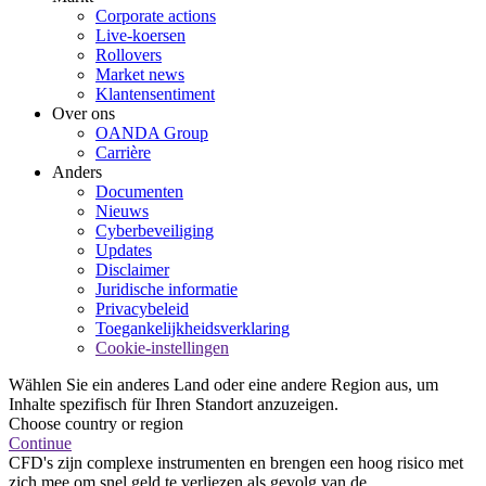
Corporate actions
Live-koersen
Rollovers
Market news
Klantensentiment
Over ons
OANDA Group
Carrière
Anders
Documenten
Nieuws
Cyberbeveiliging
Updates
Disclaimer
Juridische informatie
Privacybeleid
Toegankelijkheidsverklaring
Cookie-instellingen
Wählen Sie ein anderes Land oder eine andere Region aus, um
Inhalte spezifisch für Ihren Standort anzuzeigen.
Choose country or region
Continue
CFD's zijn complexe instrumenten en brengen een hoog risico met
zich mee om snel geld te verliezen als gevolg van de