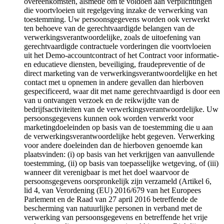
overeenkomsten, alsmede om te voldoen aan verplichtingen
die voortvloeien uit regelgeving inzake de verwerking van
toestemming. Uw persoonsgegevens worden ook verwerkt
ten behoeve van de gerechtvaardigde belangen van de
verwerkingsverantwoordelijke, zoals de uitoefening van
gerechtvaardigde contractuele vorderingen die voortvloeien
uit het Demo-accountcontract of het Contract voor informatie-
en educatieve diensten, beveiliging, fraudepreventie of de
direct marketing van de verwerkingsverantwoordelijke en het
contact met u opnemen in andere gevallen dan hierboven
gespecificeerd, waar dit met name gerechtvaardigd is door een
van u ontvangen verzoek en de reikwijdte van de
bedrijfsactiviteiten van de verwerkingsverantwoordelijke. Uw
persoonsgegevens kunnen ook worden verwerkt voor
marketingdoeleinden op basis van de toestemming die u aan
de verwerkingsverantwoordelijke hebt gegeven. Verwerking
voor andere doeleinden dan de hierboven genoemde kan
plaatsvinden: (i) op basis van het verkrijgen van aanvullende
toestemming, (ii) op basis van toepasselijke wetgeving, of (iii)
wanneer dit verenigbaar is met het doel waarvoor de
persoonsgegevens oorspronkelijk zijn verzameld (Artikel 6,
lid 4, van Verordening (EU) 2016/679 van het Europees
Parlement en de Raad van 27 april 2016 betreffende de
bescherming van natuurlijke personen in verband met de
verwerking van persoonsgegevens en betreffende het vrije