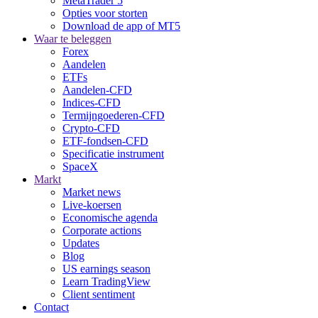
MetaTrader 5
Opties voor storten
Download de app of MT5
Waar te beleggen
Forex
Aandelen
ETFs
Aandelen-CFD
Indices-CFD
Termijngoederen-CFD
Crypto-CFD
ETF-fondsen-CFD
Specificatie instrument
SpaceX
Markt
Market news
Live-koersen
Economische agenda
Corporate actions
Updates
Blog
US earnings season
Learn TradingView
Client sentiment
Contact