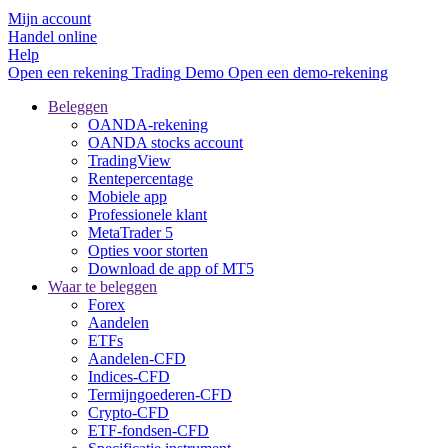
Mijn account
Handel online
Help
Open een rekening
Trading
Demo
Open een demo-rekening
Beleggen
OANDA-rekening
OANDA stocks account
TradingView
Rentepercentage
Mobiele app
Professionele klant
MetaTrader 5
Opties voor storten
Download de app of MT5
Waar te beleggen
Forex
Aandelen
ETFs
Aandelen-CFD
Indices-CFD
Termijngoederen-CFD
Crypto-CFD
ETF-fondsen-CFD