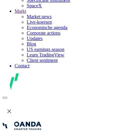
Specificatie instrument
SpaceX
Markt
Market news
Live-koersen
Economische agenda
Corporate actions
Updates
Blog
US earnings season
Learn TradingView
Client sentiment
Contact