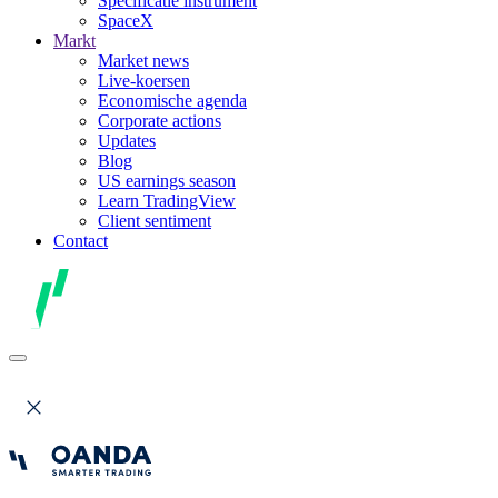
Specificatie instrument
SpaceX
Markt
Market news
Live-koersen
Economische agenda
Corporate actions
Updates
Blog
US earnings season
Learn TradingView
Client sentiment
Contact