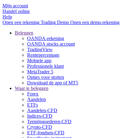
Mijn account
Handel online
Help
Open een rekening
Trading
Demo
Open een demo-rekening
Beleggen
OANDA-rekening
OANDA stocks account
TradingView
Rentepercentage
Mobiele app
Professionele klant
MetaTrader 5
Opties voor storten
Download de app of MT5
Waar te beleggen
Forex
Aandelen
ETFs
Aandelen-CFD
Indices-CFD
Termijngoederen-CFD
Crypto-CFD
ETF-fondsen-CFD