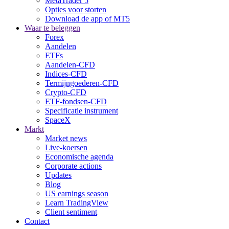
MetaTrader 5
Opties voor storten
Download de app of MT5
Waar te beleggen
Forex
Aandelen
ETFs
Aandelen-CFD
Indices-CFD
Termijngoederen-CFD
Crypto-CFD
ETF-fondsen-CFD
Specificatie instrument
SpaceX
Markt
Market news
Live-koersen
Economische agenda
Corporate actions
Updates
Blog
US earnings season
Learn TradingView
Client sentiment
Contact